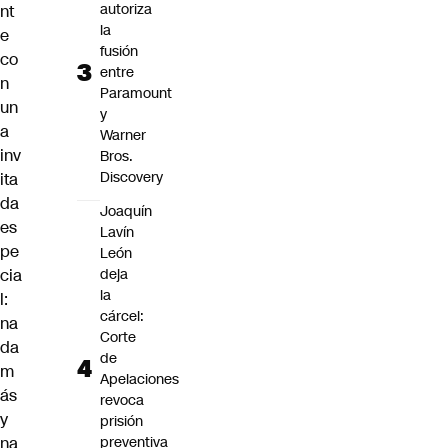
autoriza
nt
la
e
fusión
co
entre
n
Paramount
un
y
a
Warner
inv
Bros.
Discovery
ita
da
Joaquín
es
Lavín
pe
León
cia
deja
la
l:
cárcel:
na
Corte
da
de
m
Apelaciones
ás
revoca
y
prisión
na
preventiva