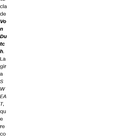
cla
de
Vo
n
Du
tc
h
.
La
gir
a
S
W
EA
T
,
qu
e
re
co