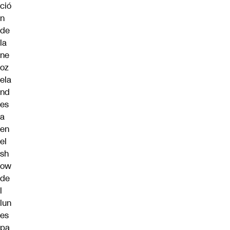
ció
n
de
la
ne
oz
ela
nd
es
a
en
el
sh
ow
de
l
lun
es
pa