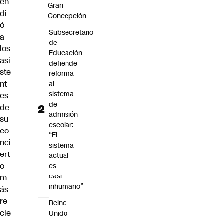
en
Gran
di
Concepción
ó
Subsecretario
a
de
los
Educación
asi
defiende
ste
reforma
nt
al
sistema
es
de
de
admisión
su
escolar:
co
“El
nci
sistema
ert
actual
o
es
casi
m
inhumano”
ás
re
Reino
cie
Unido