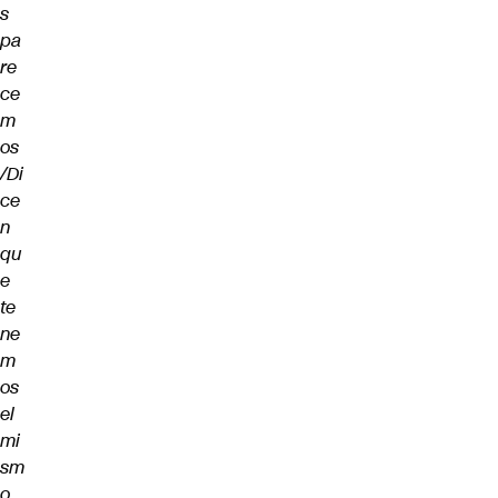
s
pa
re
ce
m
os
/Di
ce
n
qu
e
te
ne
m
os
el
mi
sm
o