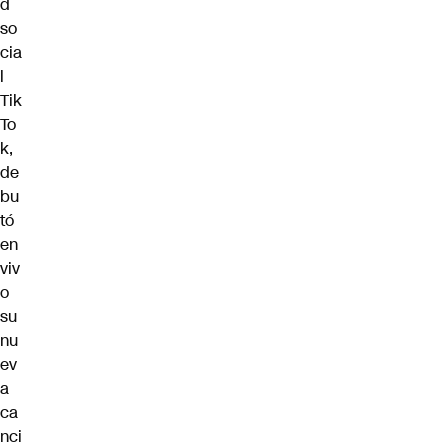
d
so
cia
l
Tik
To
k,
de
bu
tó
en
viv
o
su
nu
ev
a
ca
nci