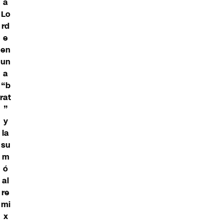
a
Lo
rd
e
en
un
a
“b
rat
”
y
la
su
m
ó
al
re
mi
x