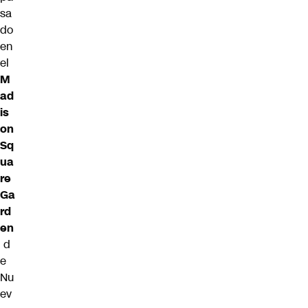
sa
do
en
el
M
ad
is
on
Sq
ua
re
Ga
rd
en
d
e
Nu
ev