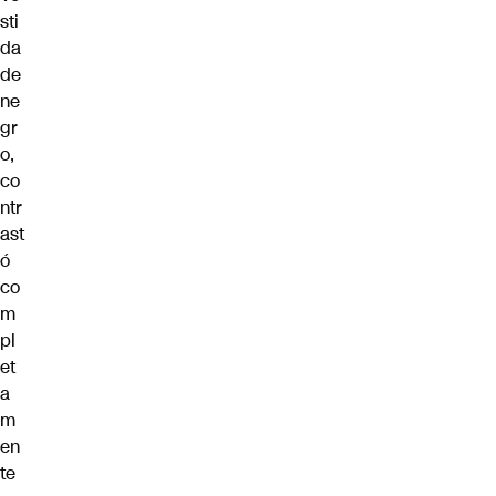
sti
da
de
ne
gr
o,
co
ntr
ast
ó
co
m
pl
et
a
m
en
te