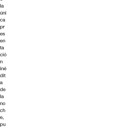
la
úni
ca
pr
es
en
ta
ció
n
iné
dit
a
de
la
no
ch
e,
pu