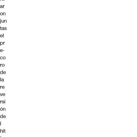
ar
on
jun
tas
el
pr
e-
co
ro
de
la
re
ve
rsi
ón
de
l
hit