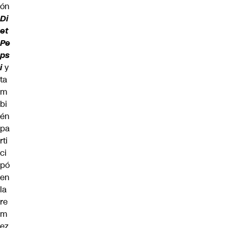
ón
Di
et
Pe
ps
i
y
ta
m
bi
én
pa
rti
ci
pó
en
la
re
m
ez