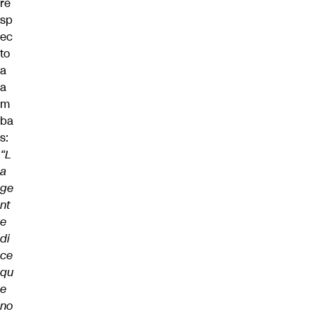
re
sp
ec
to
a
a
m
ba
s:
“L
a
ge
nt
e
di
ce
qu
e
no