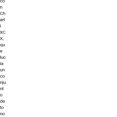
co
n
Ch
arl
i
XC
X,
qu
e
luc
ía
un
co
nju
nt
o
de
to
no