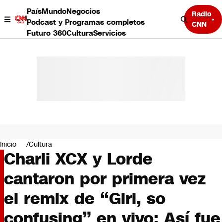
País
Mundo
Negocios
Radio
Podcast y Programas completos
CNN
Futuro 360
Cultura
Servicios
País
Mundo
Negocios
Inicio
Cultura
Charli XCX y Lorde
Deportes
Programas completos
cantaron por primera vez
Cultura
Servicios
el remix de “Girl, so
Bits
CNN Data
confusing” en vivo: Así fue
CNN tiempo