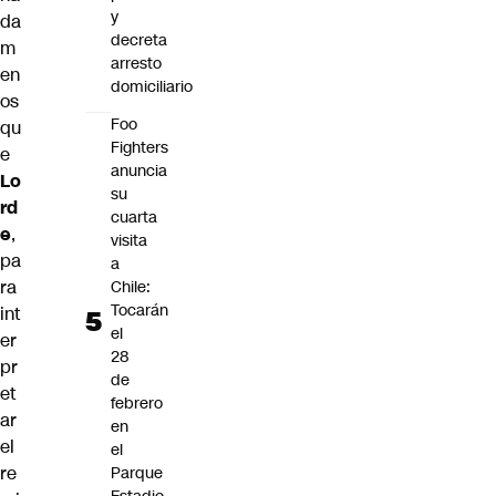
y
da
decreta
m
arresto
en
domiciliario
os
Foo
qu
Fighters
e
anuncia
Lo
su
rd
cuarta
e
,
visita
pa
a
ra
Chile:
Tocarán
int
el
er
28
pr
de
et
febrero
ar
en
el
el
re
Parque