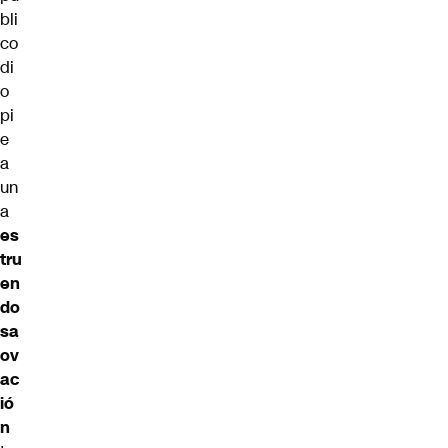
bli
co
di
o
pi
e
a
un
a
es
tru
en
do
sa
ov
ac
ió
n