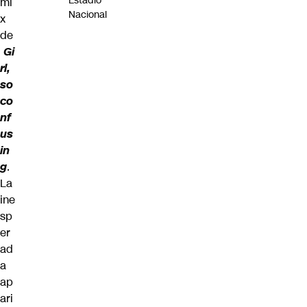
Estadio
mi
Nacional
x
de
Gi
rl,
so
co
nf
us
in
g
.
La
ine
sp
er
ad
a
ap
ari