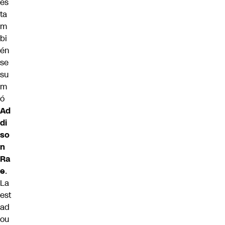
es
ta
m
bi
én
se
su
m
ó
Ad
di
so
n
Ra
e
.
La
est
ad
ou