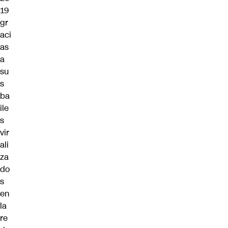
19
gr
aci
as
a
su
s
ba
ile
s
vir
ali
za
do
s
en
la
re