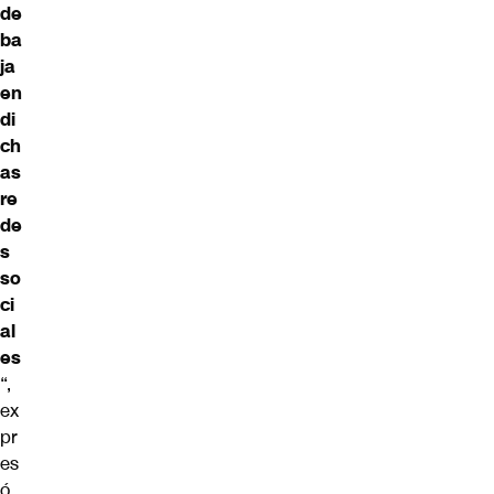
de
ba
ja
en
di
ch
as
re
de
s
so
ci
al
es
“,
ex
pr
es
ó