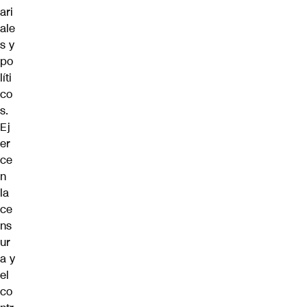
ari
ale
s y
po
líti
co
s.
Ej
er
ce
n
la
ce
ns
ur
a y
el
co