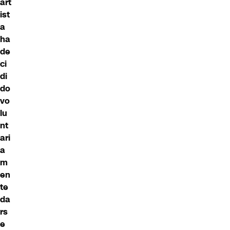
art
ist
a
ha
de
ci
di
do
vo
lu
nt
ari
a
m
en
te
da
rs
e