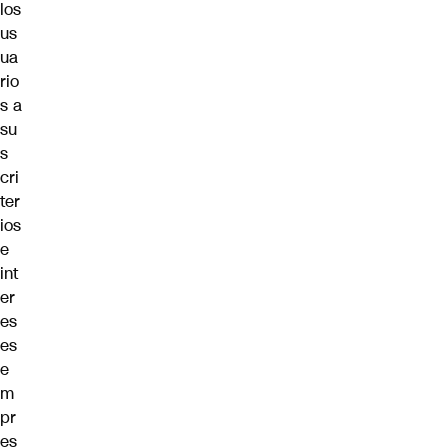
los
us
ua
rio
s a
su
s
cri
ter
ios
e
int
er
es
es
e
m
pr
es