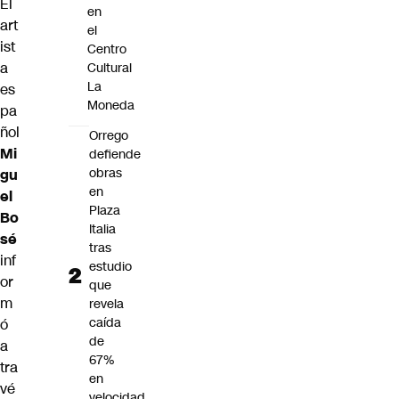
El
en
art
el
ist
Centro
a
Cultural
La
es
Moneda
pa
ñol
Orrego
Mi
defiende
obras
gu
en
el
Plaza
Bo
Italia
sé
tras
inf
estudio
or
que
m
revela
caída
ó
de
a
67%
tra
en
vé
velocidad