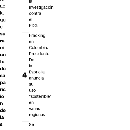
la
ac
investigación
k,
contra
qu
el
PDG
e
su
Fracking
re
en
ci
Colombia:
Presidente
en
De
te
la
de
Espriella
sa
anuncia
pa
su
ric
uso
ió
"sostenible"
en
n
varias
de
regiones
la
s
Se