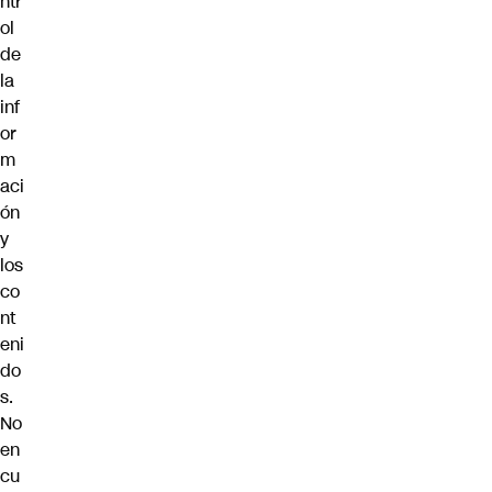
ntr
ol
de
la
inf
or
m
aci
ón
y
los
co
nt
eni
do
s.
No
en
cu