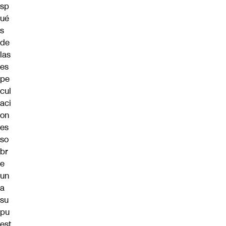
sp
ué
s
de
las
es
pe
cul
aci
on
es
so
br
e
un
a
su
pu
est