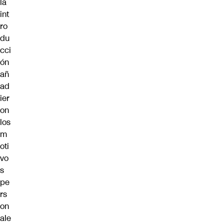
la
int
ro
du
cci
ón
añ
ad
ier
on
los
m
oti
vo
s
pe
rs
on
ale