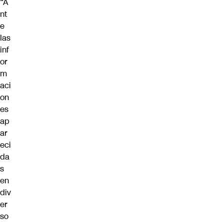
“A
nt
e
las
inf
or
m
aci
on
es
ap
ar
eci
da
s
en
div
er
so