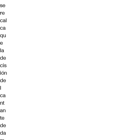
se
re
cal
ca
qu
e
la
de
cis
ión
de
l
ca
nt
an
te
de
da