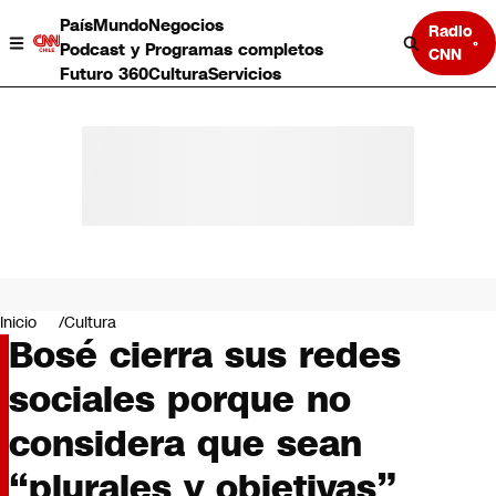
País
Mundo
Negocios
Radio
Podcast y Programas completos
CNN
Futuro 360
Cultura
Servicios
País
Mundo
Negocios
Inicio
Cultura
Bosé cierra sus redes
Deportes
Programas completos
sociales porque no
Cultura
Servicios
considera que sean
Bits
CNN Data
“plurales y objetivas”
CNN tiempo