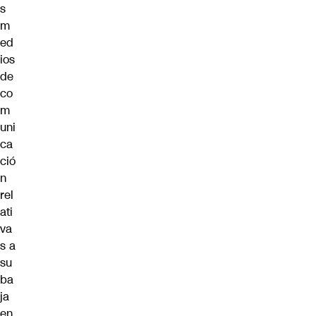
s
m
ed
ios
de
co
m
uni
ca
ció
n
rel
ati
va
s a
su
ba
ja
en