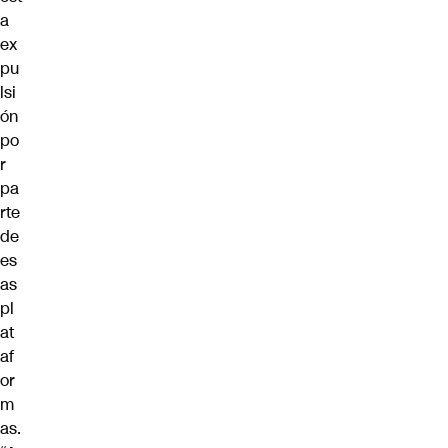
a
ex
pu
lsi
ón
po
r
pa
rte
de
es
as
pl
at
af
or
m
as.