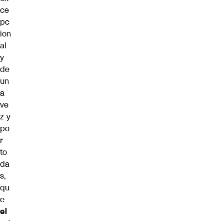
ce
pc
ion
al
y
de
un
a
ve
z y
po
r
to
da
s,
qu
e
el