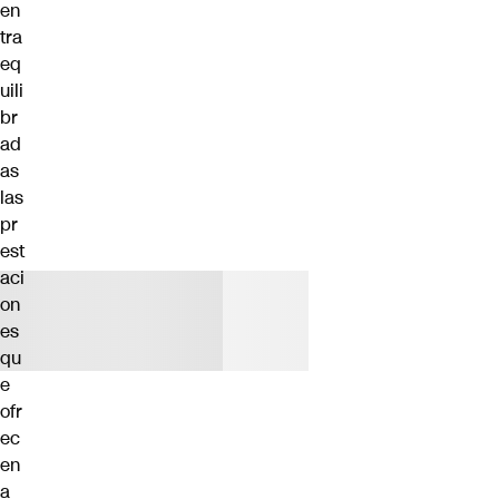
en
tra
eq
uili
br
ad
as
las
pr
est
aci
on
es
qu
e
ofr
ec
en
a