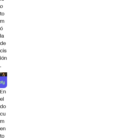
o
to
m
ó
la
de
cis
ión
.
En
el
do
cu
m
en
to