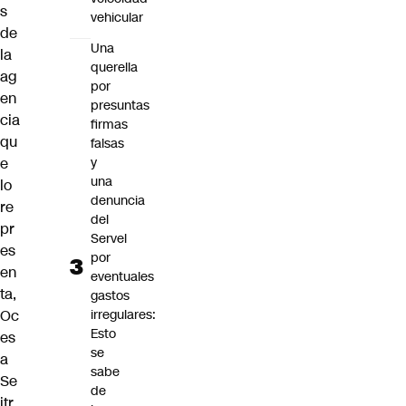
s
vehicular
de
Una
la
querella
ag
por
en
presuntas
cia
firmas
qu
falsas
e
y
una
lo
denuncia
re
del
pr
Servel
es
por
en
eventuales
ta,
gastos
Oc
irregulares:
Esto
es
se
a
sabe
Se
de
itr