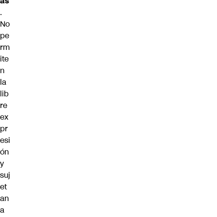
as
.
No
pe
rm
ite
n
la
lib
re
ex
pr
esi
ón
y
suj
et
an
a