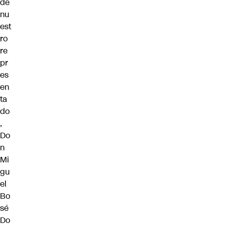
de
nu
est
ro
re
pr
es
en
ta
do
,
Do
n
Mi
gu
el
Bo
sé
Do