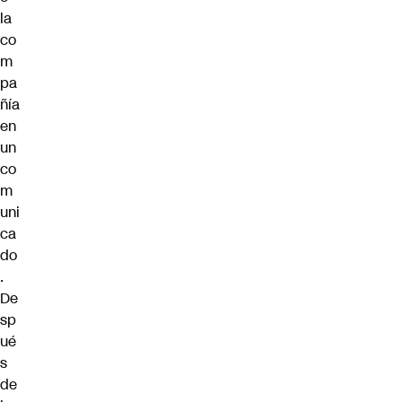
la
co
m
pa
ñía
en
un
co
m
uni
ca
do
.
De
sp
ué
s
de