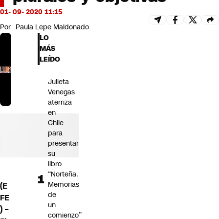
Futuro 360
01- 09- 2020 11:15
Opinión
Por
Paula Lepe Maldonado
LO
MÁS
LEÍDO
Julieta
Venegas
aterriza
en
Chile
para
presentar
su
libro
“Norteña.
Memorias
(E
de
FE
un
) –
comienzo”