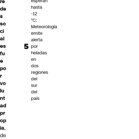
esperan
re
hasta
de
-12
s
°C:
so
Meteorología
ci
emite
al
alerta
es
por
heladas
fu
en
e
dos
po
regiones
r
del
vo
sur
lu
del
nt
país
ad
pr
op
ia
,
de