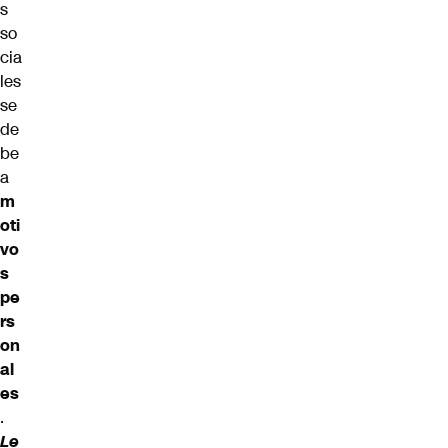
s
so
cia
les
se
de
be
a
m
oti
vo
s
pe
rs
on
al
es
.
Le