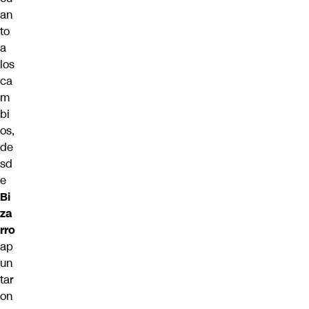
an
to
a
los
ca
m
bi
os,
de
sd
e
Bi
za
rro
ap
un
tar
on