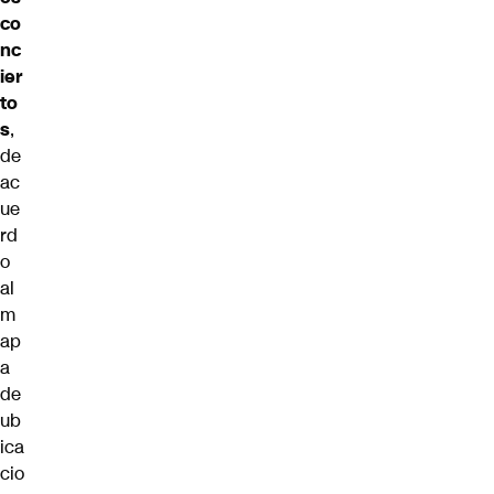
co
nc
ier
to
s
,
de
ac
ue
rd
o
al
m
ap
a
de
ub
ica
cio