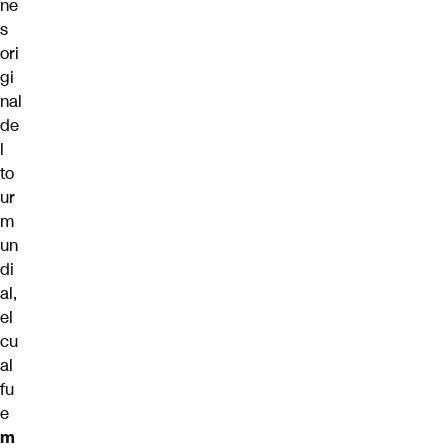
ne
s
ori
gi
nal
de
l
to
ur
m
un
di
al,
el
cu
al
fu
e
m