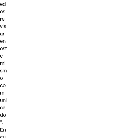
ed
es
re
vis
ar
en
est
e
mi
sm
o
co
m
uni
ca
do
”.
En
cu