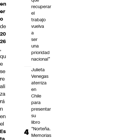
que
en
recuperar
er
el
o
trabajo
de
vuelva
a
20
ser
26
una
,
prioridad
qu
nacional”
e
Julieta
se
Venegas
re
aterriza
ali
en
za
Chile
rá
para
n
presentar
su
en
libro
el
“Norteña.
Es
Memorias
ta