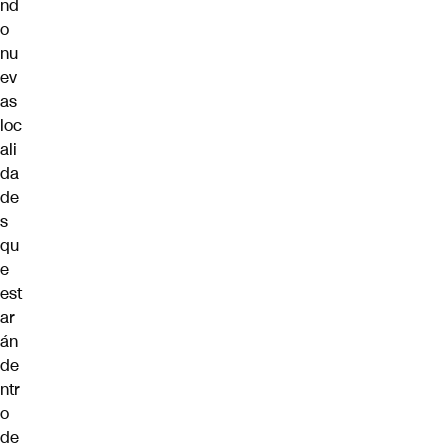
nd
o
nu
ev
as
loc
ali
da
de
s
qu
e
est
ar
án
de
ntr
o
de