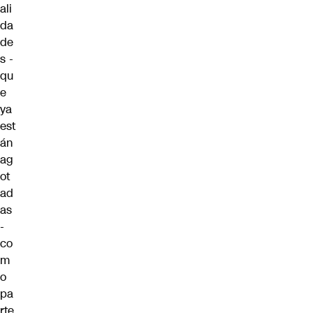
ali
da
de
s -
qu
e
ya
est
án
ag
ot
ad
as
-
co
m
o
pa
rte