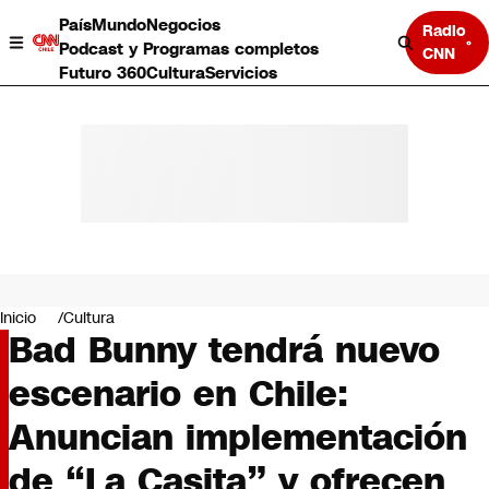
País
Mundo
Negocios
Radio
Podcast y Programas completos
CNN
Futuro 360
Cultura
Servicios
País
Mundo
Negocios
Inicio
Cultura
Bad Bunny tendrá nuevo
Deportes
Programas completos
escenario en Chile:
Cultura
Servicios
Anuncian implementación
Bits
CNN Data
de “La Casita” y ofrecen
CNN tiempo