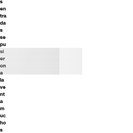
s
en
tra
da
s
se
pu
si
er
on
a
la
ve
nt
a
m
uc
ho
s