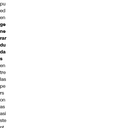
pu
ed
en
ge
ne
rar
du
da
s
en
tre
las
pe
rs
on
as
asi
ste
nt