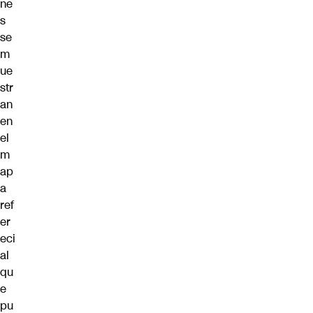
ne
s
se
m
ue
str
an
en
el
m
ap
a
ref
er
eci
al
qu
e
pu