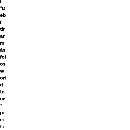
l
“
D
eb
í
tir
ar
m
ás
fot
os
w
orl
d
to
ur
”
pa
ra
to