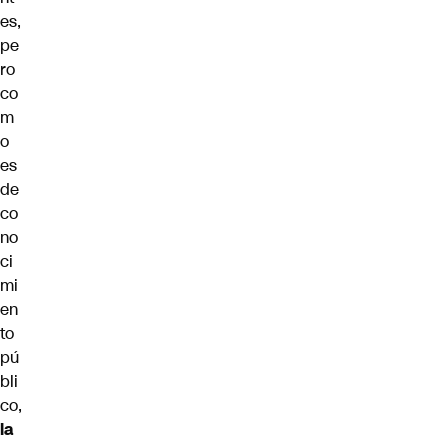
es,
pe
ro
co
m
o
es
de
co
no
ci
mi
en
to
pú
bli
co,
la