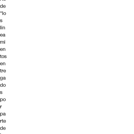
de
“lo
s
lin
ea
mi
en
tos
en
tre
ga
do
s
po
r
pa
rte
de