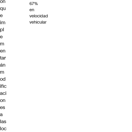
on
67%
qu
en
e
velocidad
im
vehicular
pl
e
m
en
tar
án
m
od
ific
aci
on
es
a
las
loc