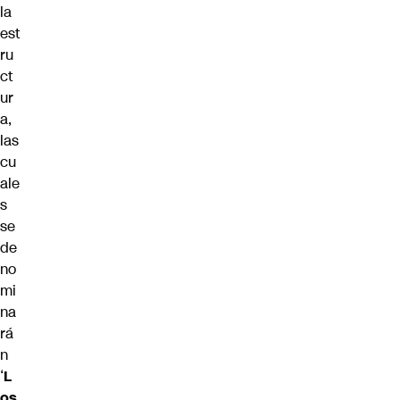
la
est
ru
ct
ur
a,
las
cu
ale
s
se
de
no
mi
na
rá
n
‘
L
os