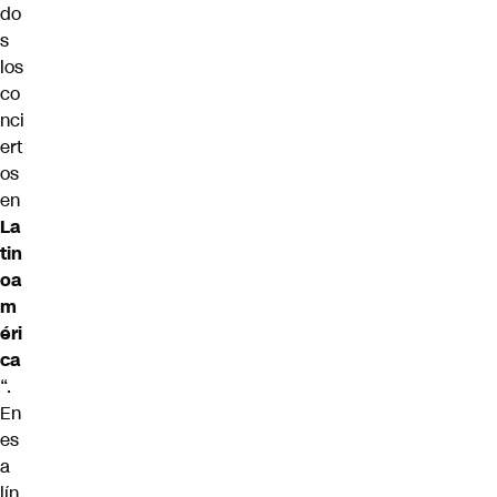
do
s
los
co
nci
ert
os
en
La
tin
oa
m
éri
ca
“.
En
es
a
lín