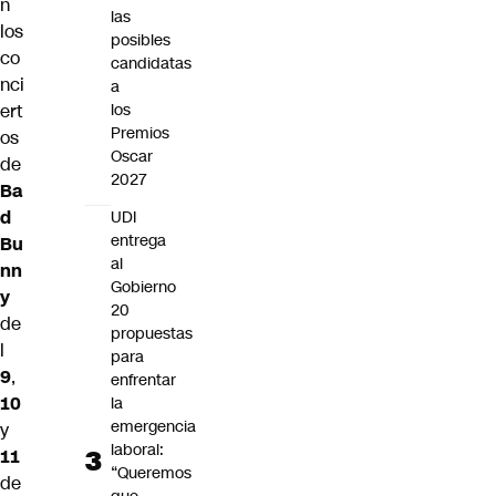
n
las
los
posibles
co
candidatas
nci
a
ert
los
Premios
os
Oscar
de
2027
Ba
d
UDI
entrega
Bu
al
nn
Gobierno
y
20
de
propuestas
l
para
9
,
enfrentar
10
la
emergencia
y
laboral:
11
“Queremos
de