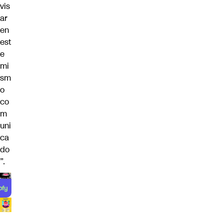
vis
ar
en
est
e
mi
sm
o
co
m
uni
ca
do
”.