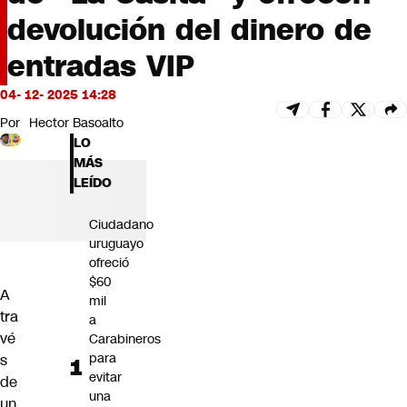
Futuro 360
devolución del dinero de
Opinión
entradas VIP
04- 12- 2025 14:28
Por
Hector Basoalto
LO
MÁS
LEÍDO
Ciudadano
uruguayo
ofreció
$60
A
mil
tra
a
vé
Carabineros
para
s
evitar
de
una
un