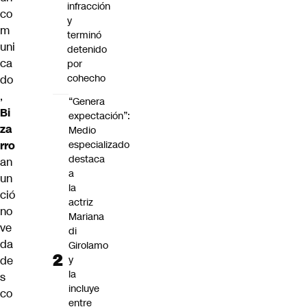
infracción
co
y
m
terminó
uni
detenido
ca
por
cohecho
do
,
“Genera
Bi
expectación”:
za
Medio
rro
especializado
destaca
an
a
un
la
ció
actriz
no
Mariana
ve
di
da
Girolamo
de
y
la
s
incluye
co
entre