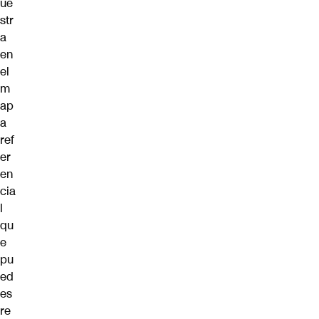
ue
str
a
en
el
m
ap
a
ref
er
en
cia
l
qu
e
pu
ed
es
re