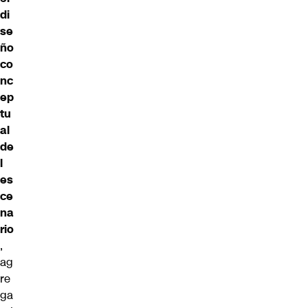
di
se
ño
co
nc
ep
tu
al
de
l
es
ce
na
rio
,
ag
re
ga