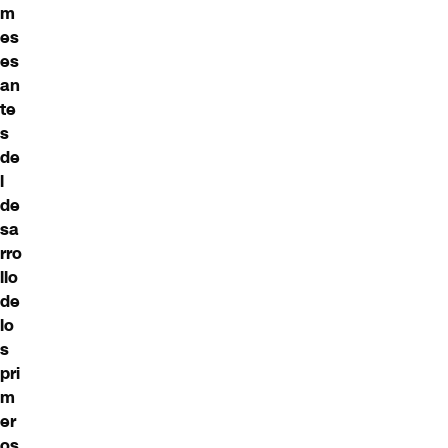
m
es
es
an
te
s
de
l
de
sa
rro
llo
de
lo
s
pri
m
er
os