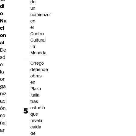
de
di
un
o
comienzo”
Na
en
el
ci
Centro
on
Cultural
al
.
La
De
Moneda
sd
Orrego
e
defiende
la
obras
or
en
ga
Plaza
niz
Italia
aci
tras
ón,
estudio
que
se
revela
ñal
caída
ar
de