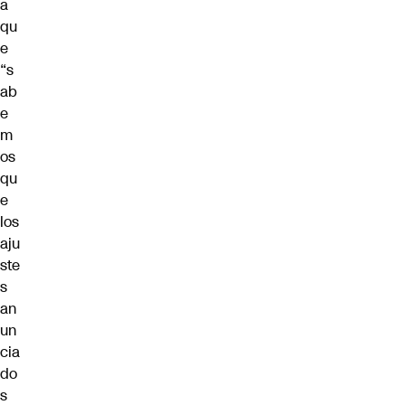
a
qu
e
“s
ab
e
m
os
qu
e
los
aju
ste
s
an
un
cia
do
s