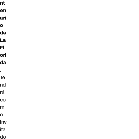
nt
en
ari
o
de
La
Fl
ori
da
.
Te
nd
rá
co
m
o
inv
ita
do