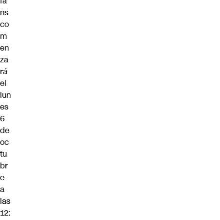
fa
ns
co
m
en
za
rá
el
lun
es
6
de
oc
tu
br
e
a
las
12: