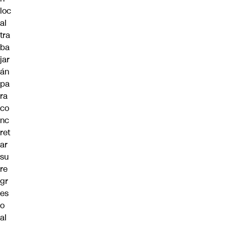
loc
al
tra
ba
jar
án
pa
ra
co
nc
ret
ar
su
re
gr
es
o
al