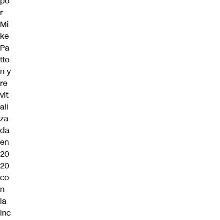
po
r
Mi
ke
Pa
tto
n y
re
vit
ali
za
da
en
20
20
co
n
la
inc