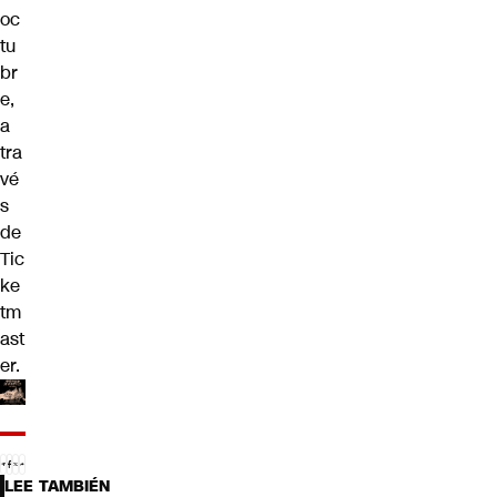
oc
tu
br
e,
a
tra
vé
s
de
Tic
ke
tm
ast
er.
LEE TAMBIÉN