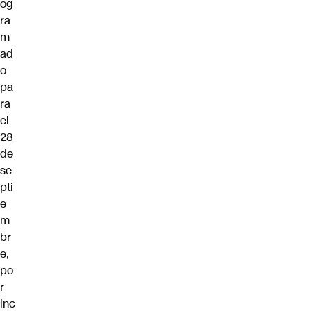
og
ra
m
ad
o
pa
ra
el
28
de
se
pti
e
m
br
e,
po
r
inc