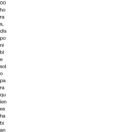
00
ho
ra
s,
dis
po
ni
bl
e
sol
o
pa
ra
qu
ien
es
ha
bí
an