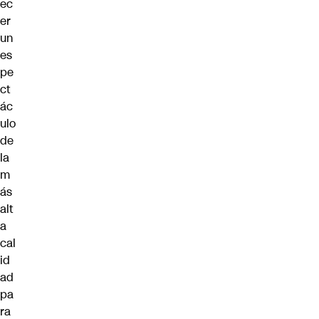
ec
er
un
es
pe
ct
ác
ulo
de
la
m
ás
alt
a
cal
id
ad
pa
ra