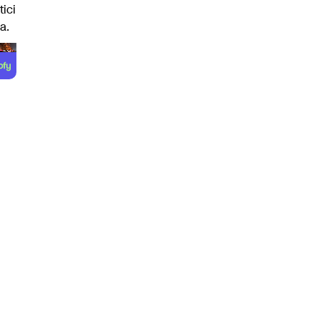
tici
a.