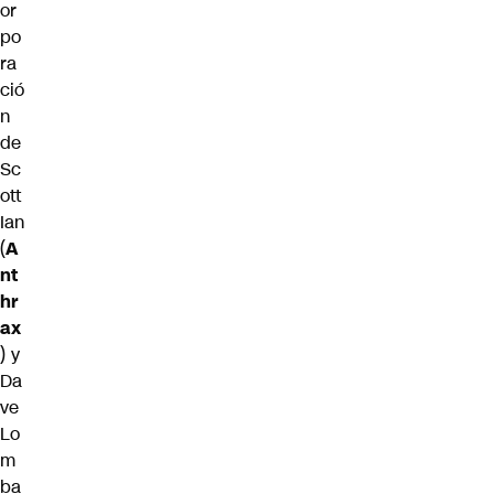
or
po
ra
ció
n
de
Sc
ott
Ian
(
A
nt
hr
ax
) y
Da
ve
Lo
m
ba