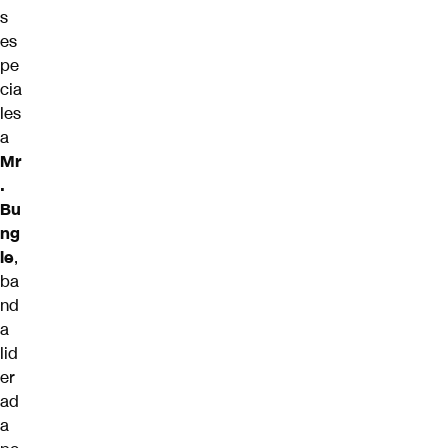
s
es
pe
cia
les
a
Mr
.
Bu
ng
le
,
ba
nd
a
lid
er
ad
a