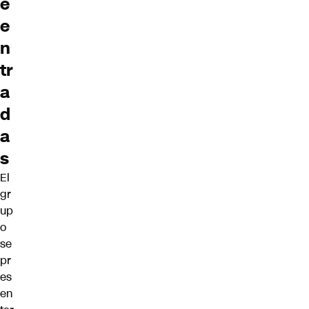
e
e
n
tr
a
d
a
s
El
gr
up
o
se
pr
es
en