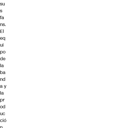
su
s
fa
ns.
El
eq
ui
po
de
la
ba
nd
a y
la
pr
od
uc
ció
n