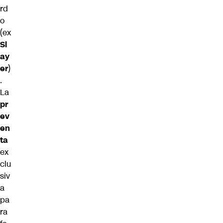
rd
o
(ex
Sl
ay
er
)
.
La
pr
ev
en
ta
ex
clu
siv
a
pa
ra