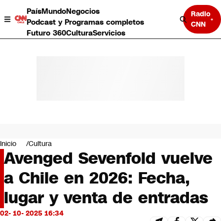
País
Mundo
Negocios
Radio
Podcast y Programas completos
CNN
Futuro 360
Cultura
Servicios
País
Mundo
Negocios
Inicio
Cultura
Avenged Sevenfold vuelve
Deportes
Programas completos
a Chile en 2026: Fecha,
Cultura
Servicios
lugar y venta de entradas
Bits
CNN Data
02- 10- 2025 16:34
CNN tiempo