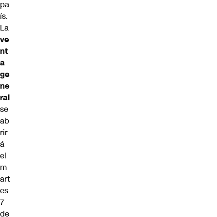
pa
ís.
La
ve
nt
a
ge
ne
ral
se
ab
rir
á
el
m
art
es
7
de