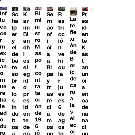
Inf
Bi
Sc
K
Se
Pr
R
La
lu
mi
ha
ar
rn
es
es
re
en
ni
lp
im
ac
id
tri
fle
ce
st
er
Bi
of
en
cc
xi
r
ro
y
an
i
te
ió
ón
m
M
el
ch
ci
K
n
de
ex
as
de
i
a
as
ve
B
ic
po
ba
es
a
t
hi
or
an
r
te
el
Bi
an
cu
ic
o
co
so
eg
pa
un
la
de
m
nt
br
id
y
ci
r
ca
ue
ra
e
o
tr
a
ju
ra
re
ta
lo
pr
as
en
ev
a
ba
ci
s
es
re
ca
es
la
le
ón
in
id
cl
de
6
s
ad
de
du
en
a
na
de
el
o
19
lt
te
m
na
ag
ec
du
6
os
de
os
ci
os
ci
ra
jó
a
co
po
on
to