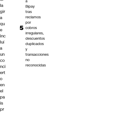
a
la
Bipay
gir
tras
reclamos
a
por
qu
cobros
e
irregulares,
inc
descuentos
luí
duplicados
a
y
un
transacciones
no
co
reconocidas
nci
ert
o
en
el
pa
ís
pr