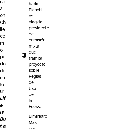
ch
Karim
a
Bianchi
en
es
elegido
Ch
presidente
ile
de
co
comisión
m
mixta
o
que
pa
tramita
rte
proyecto
sobre
de
Reglas
su
de
to
Uso
ur
de
Lif
la
e
Fuerza
Is
Biministro
Bu
Mas
t a
por