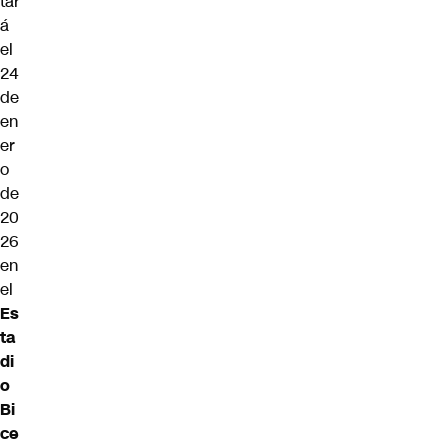
tar
á
el
24
de
en
er
o
de
20
26
en
el
Es
ta
di
o
Bi
ce