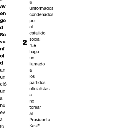
a
Av
uniformados
en
condenados
ge
por
el
d
estallido
Se
social:
ve
"Le
nf
hago
ol
un
d
llamado
an
a
los
un
partidos
ció
oficialistas
un
a
a
no
nu
torear
ev
al
a
Presidente
Kast"
fe