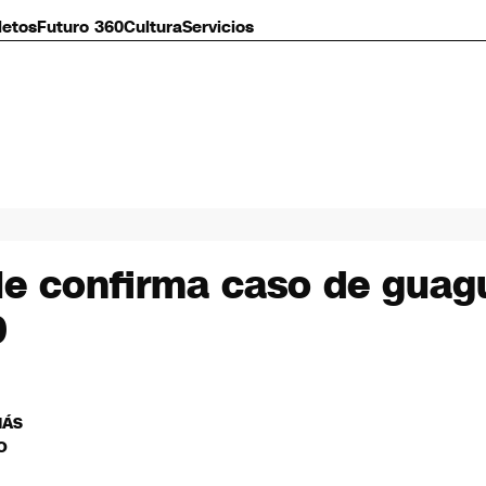
letos
Futuro 360
Cultura
Servicios
le confirma caso de guag
9
MÁS
O