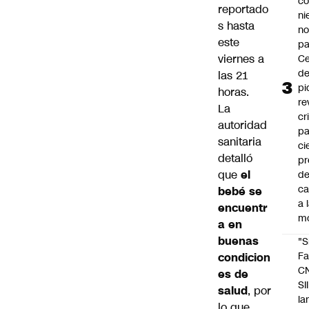
co
reportado
ni
s hasta
n
este
pa
viernes a
Ce
de
las 21
pi
horas.
re
La
cr
autoridad
pa
sanitaria
ci
detalló
pr
que
el
d
c
bebé se
a 
encuentr
m
a en
buenas
"S
Fa
condicion
C
es de
SII
salud
, por
la
lo que