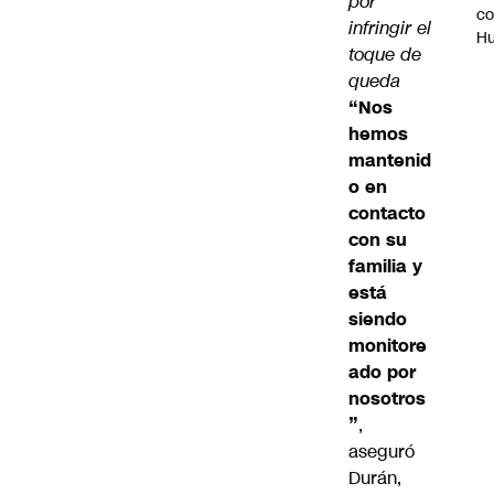
por
c
infringir el
H
toque de
queda
“Nos
hemos
mantenid
o en
contacto
con su
familia y
está
siendo
monitore
ado por
nosotros
”
,
aseguró
Durán,