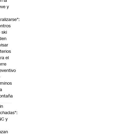
n la
eve y
o
ralizarse":
ntros
 ski
den
visar
iterios
ra el
erre
eventivo
e
aminos
la
ontaña
in
chadas":
NC y
nzan