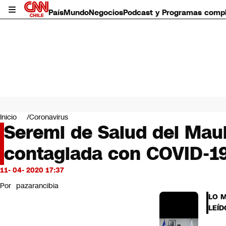
País
Mundo
Negocios
Podcast y Programas comp
País
Mundo
Inicio
Coronavirus
Negocios
Seremi de Salud del Mau
Deportes
contagiada con COVID-1
Programas completos
Cultura
Servicios
11- 04- 2020 17:37
Bits
Por
pazarancibia
CNN Data
LO 
CNN tiempo
LEÍD
Futuro 360
Opinión