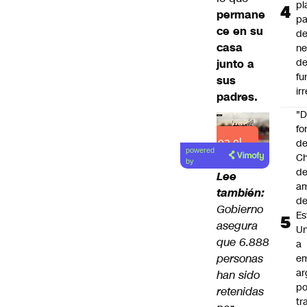
pl
permane
pa
ce en su
de
casa
ne
d
junto a
fu
sus
ir
padres.
"
fo
Lea el
de
powered
Ch
artículo
by
de
Lee
a
también:
d
Gobierno
Es
asegura
Un
que 6.888
a
personas
e
ar
han sido
po
retenidas
tr