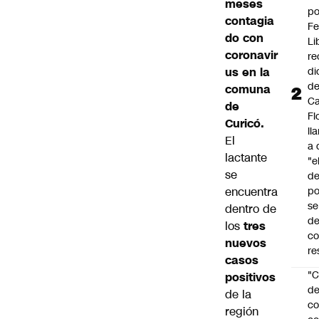
meses
po
contagia
Fe
do con
Li
coronavir
re
us en la
di
d
comuna
Ca
de
Fl
Curicó.
ll
El
a 
lactante
"e
se
d
encuentra
po
se
dentro de
de
los
tres
c
nuevos
re
casos
"C
positivos
d
de la
co
región