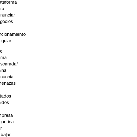
ataforma
ra
nunciar
gocios
e
ncionamiento
regular
De
rma
scarada":
ina
nuncia
menazas
e
tados
idos
mpresa
gentina
r
abajar