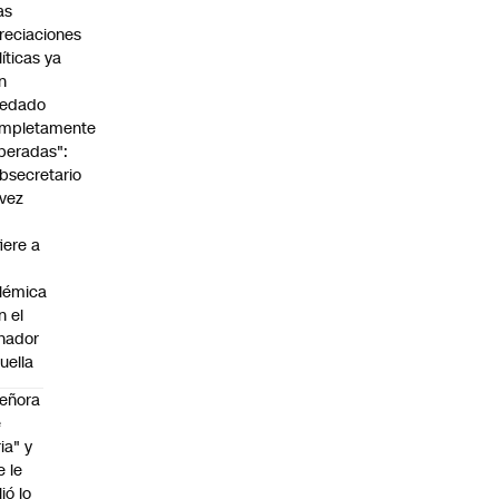
as
reciaciones
líticas ya
n
edado
mpletamente
peradas":
bsecretario
vez
fiere a
lémica
n el
nador
uella
eñora
e
ria" y
e le
lió lo