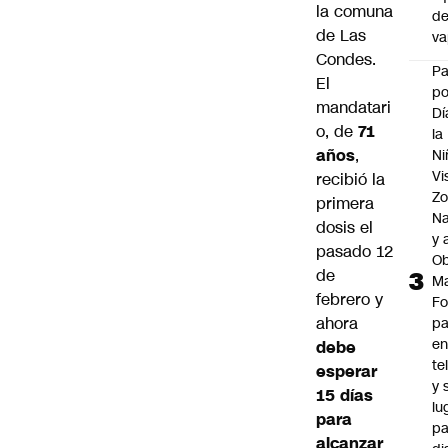
la comuna
d
de Las
v
Condes.
P
El
po
mandatari
Dí
o, de
71
la
años
,
Ni
Vi
recibió la
Zo
primera
Na
dosis el
y 
pasado 12
Ob
de
M
febrero y
Fo
ahora
p
e
debe
te
esperar
y 
15 días
lu
para
pa
alcanzar