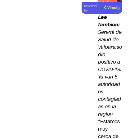
Lea el
powered
artículo
by
Lee
también:
Seremi de
Salud de
Valparaíso
dio
positivo a
COVID-19:
Ya van 5
autoridad
es
contagiad
as en la
región
“Estamos
muy
cerca de