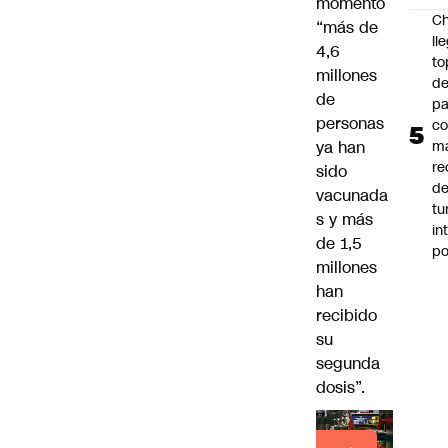
momento
Ch
“más de
ll
4,6
to
millones
de
de
pa
personas
c
ya han
m
re
sido
de
vacunada
tu
s y más
in
de 1,5
p
millones
han
recibido
su
segunda
dosis”.