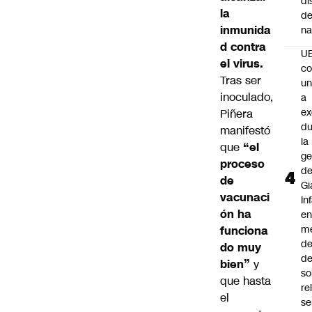
di
la
de
inmunida
na
d contra
U
el virus.
co
Tras ser
un
inoculado,
a
e
Piñera
du
manifestó
la
que
“el
ge
proceso
d
de
Gi
vacunaci
In
ón ha
e
m
funciona
d
do muy
de
bien”
y
so
que hasta
re
el
se