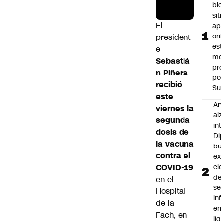
bl
si
El
ap
on
president
es
e
me
Sebastiá
pr
n Piñera
po
recibió
Su
este
An
viernes la
al
segunda
in
dosis de
Di
la vacuna
b
contra el
ex
COVID-19
ci
d
en el
se
Hospital
in
de la
e
Fach, en
lí