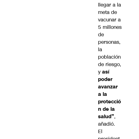
llegar a la
meta de
vacunar a
5 millones
de
personas,
la
población
de riesgo,
y
así
poder
avanzar
a la
protecció
n de la
salud”
,
añadió.
El
president