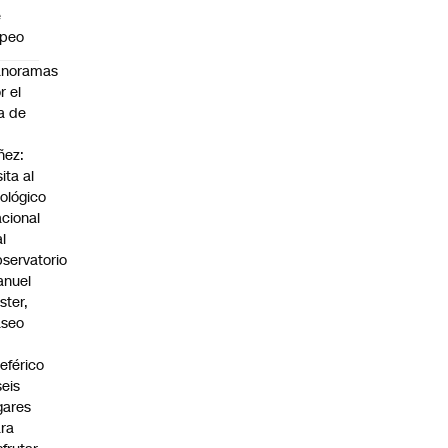
e
apeo
anoramas
r el
a de
ñez:
sita al
ológico
cional
al
servatorio
anuel
ster,
aseo
n
leférico
seis
gares
ra