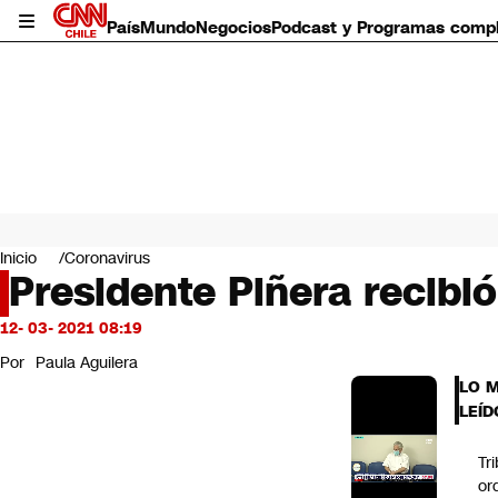
País
Mundo
Negocios
Podcast y Programas comp
País
Mundo
Inicio
Coronavirus
Negocios
Presidente Piñera recibi
Deportes
Programas completos
12- 03- 2021 08:19
Cultura
Por
Paula Aguilera
Servicios
LO 
Bits
LEÍD
CNN Data
CNN tiempo
Tr
Futuro 360
or
Opinión