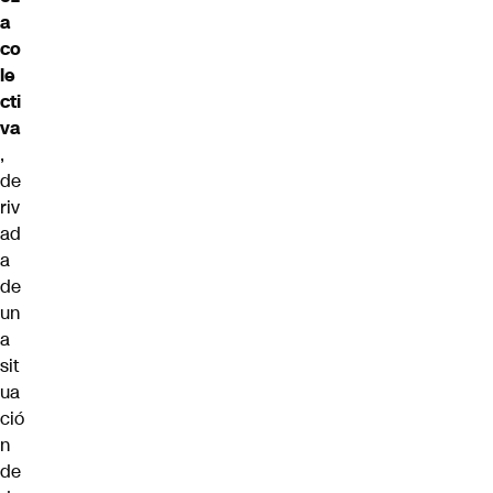
a
co
le
cti
va
,
de
riv
ad
a
de
un
a
sit
ua
ció
n
de