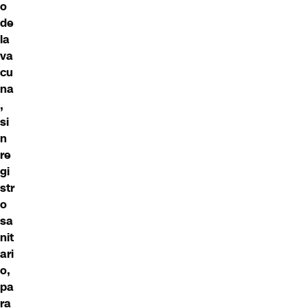
o
de
la
va
cu
na
,
si
n
re
gi
str
o
sa
nit
ari
o,
pa
ra