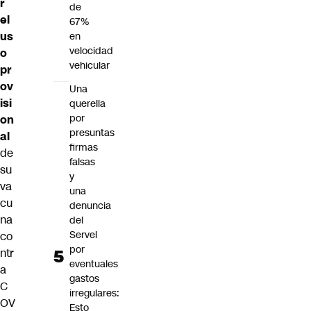
r
de
el
67%
us
en
velocidad
o
vehicular
pr
ov
Una
isi
querella
por
on
presuntas
al
firmas
de
falsas
su
y
va
una
cu
denuncia
na
del
Servel
co
por
ntr
eventuales
a
gastos
C
irregulares:
OV
Esto