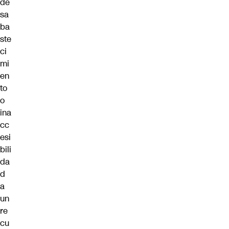
de
sa
ba
ste
ci
mi
en
to
o
ina
cc
esi
bili
da
d
a
un
re
cu