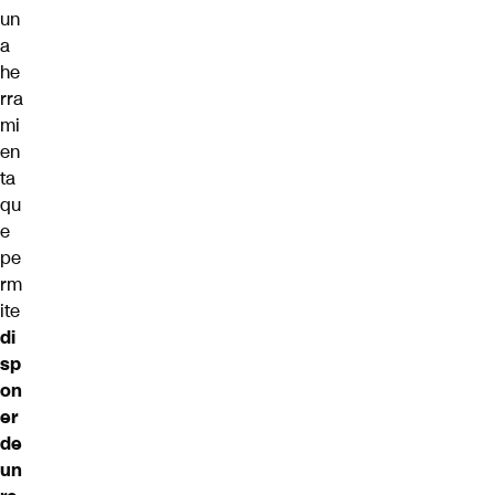
un
a
he
rra
mi
en
ta
qu
e
pe
rm
ite
di
sp
on
er
de
un