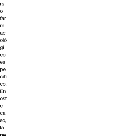
rs
o
far
m
ac
oló
gi
co
es
pe
cífi
co.
En
est
e
ca
so,
la
ne