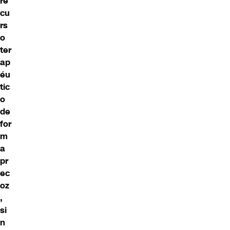
re
cu
rs
o
ter
ap
éu
tic
o
de
for
m
a
pr
ec
oz
,
si
n