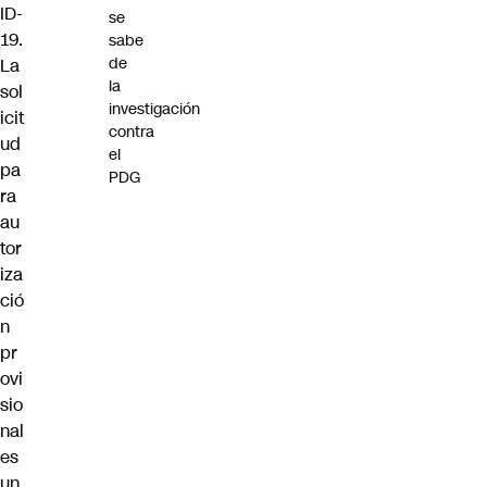
ID-
se
19.
sabe
de
La
la
sol
investigación
icit
contra
ud
el
pa
PDG
ra
au
tor
iza
ció
n
pr
ovi
sio
nal
es
un