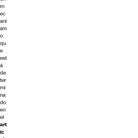
m
ec
ani
sm
o
qu
e
est
á
de
ter
mi
na
do
en
el
art
íc