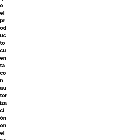
e
el
pr
od
uc
to
cu
en
ta
co
n
au
tor
iza
ci
ón
en
el