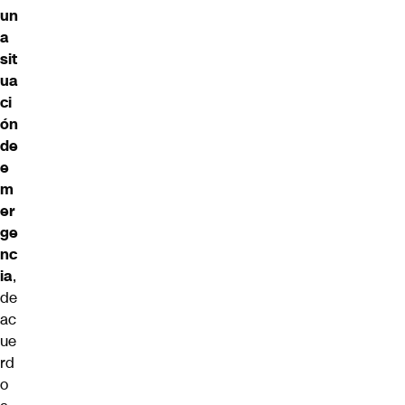
un
a
sit
ua
ci
ón
de
e
m
er
ge
nc
ia
,
de
ac
ue
rd
o