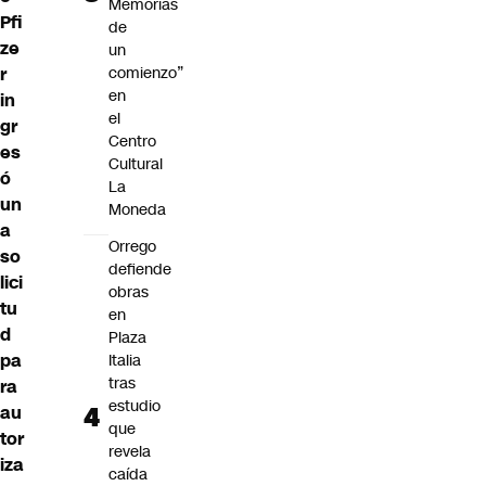
Memorias
Pfi
de
ze
un
r
comienzo”
en
in
el
gr
Centro
es
Cultural
ó
La
un
Moneda
a
Orrego
so
defiende
lici
obras
tu
en
d
Plaza
pa
Italia
tras
ra
estudio
au
que
tor
revela
iza
caída