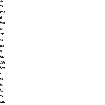
SP
en
vía
a
ins
pe
ct
or
as
a
fis
cal
iza
r
la
fa
bri
ca
ció