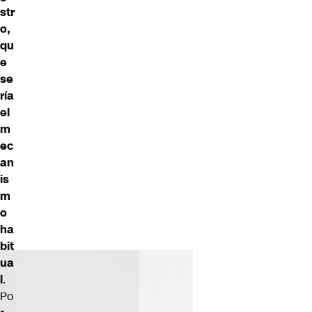
str
o,
qu
e
se
ría
el
m
ec
an
is
m
o
ha
bit
ua
l
.
Po