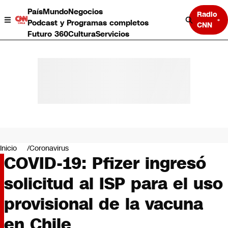
País
Mundo
Negocios
Radio
Podcast y Programas completos
CNN
Futuro 360
Cultura
Servicios
País
Mundo
Negocios
Inicio
Coronavirus
COVID-19: Pfizer ingresó
Deportes
Programas completos
solicitud al ISP para el uso
Cultura
Servicios
provisional de la vacuna
Bits
CNN Data
en Chile
CNN tiempo