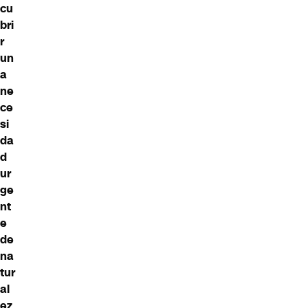
cu
bri
r
un
a
ne
ce
si
da
d
ur
ge
nt
e
de
na
tur
al
ez