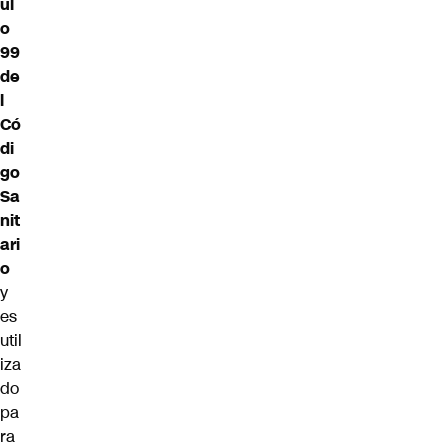
ul
o
99
de
l
Có
di
go
Sa
nit
ari
o
y
es
util
iza
do
pa
ra