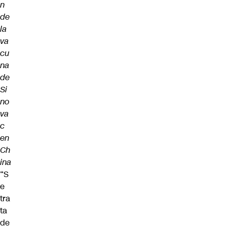
n
de
la
va
cu
na
de
Si
no
va
c
en
Ch
ina
“S
e
tra
ta
de