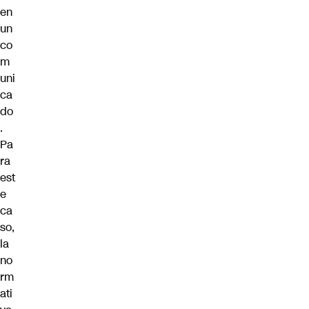
en
un
co
m
uni
ca
do
.
Pa
ra
est
e
ca
so,
la
no
rm
ati