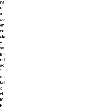
na
re
s
de
efi
ca
cia
y
se
gu
rid
ad
”,
de
tall
ó
el
IS
P