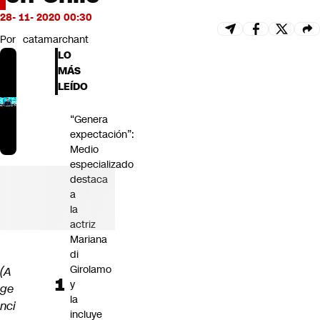
Futuro 360
28- 11- 2020 00:30
Opinión
Por
catamarchant
LO
MÁS
LEÍDO
“Genera
expectación”:
Medio
especializado
destaca
a
la
actriz
Mariana
di
Girolamo
(A
y
ge
la
nci
incluye