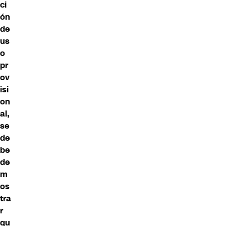
ci
ón
de
us
o
pr
ov
isi
on
al,
se
de
be
de
m
os
tra
r
qu