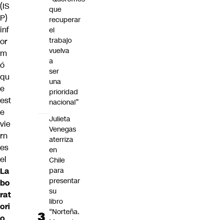
(IS
que
P)
recuperar
inf
el
trabajo
or
vuelva
m
a
ó
ser
qu
una
e
prioridad
est
nacional”
e
Julieta
vie
Venegas
rn
aterriza
es
en
el
Chile
La
para
presentar
bo
su
rat
libro
ori
“Norteña.
o