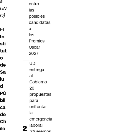
a
entre
UN
las
O)
posibles
–
candidatas
a
El
los
In
Premios
sti
Oscar
tut
2027
o
UDI
de
entrega
Sa
al
lu
Gobierno
d
20
Pú
propuestas
bli
para
enfrentar
ca
la
de
emergencia
Ch
laboral:
ile
“Queremos