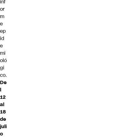
inf
or
m
e
ep
id
e
mi
oló
gi
co.
De
l
12
al
18
de
juli
o