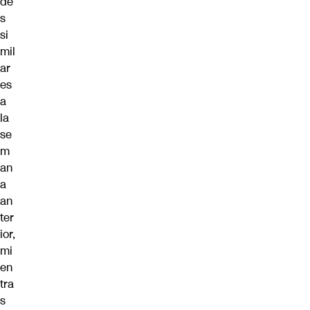
de
s
si
mil
ar
es
a
la
se
m
an
a
an
ter
ior,
mi
en
tra
s