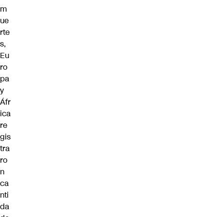
m
ue
rte
s,
Eu
ro
pa
y
Áfr
ica
re
gis
tra
ro
n
ca
nti
da