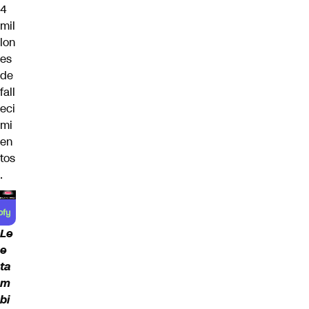
4
mil
lon
es
de
fall
eci
mi
en
tos
.
Le
e
ta
m
bi