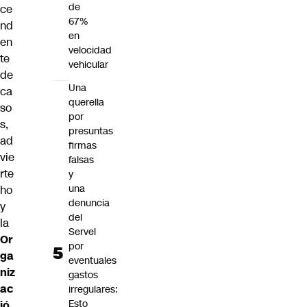
de
ce
67%
nd
en
en
velocidad
te
vehicular
de
Una
ca
querella
so
por
s,
presuntas
ad
firmas
vie
falsas
rte
y
una
ho
denuncia
y
del
la
Servel
Or
por
ga
eventuales
niz
gastos
ac
irregulares:
Esto
ió