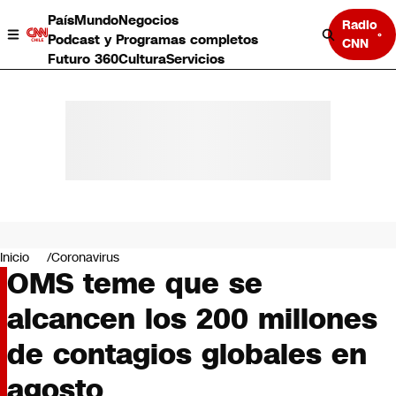
País
Mundo
Negocios
Radio
Podcast y Programas completos
CNN
Futuro 360
Cultura
Servicios
País
Mundo
Negocios
Inicio
Coronavirus
OMS teme que se
Deportes
Programas completos
alcancen los 200 millones
Cultura
Servicios
de contagios globales en
Bits
CNN Data
agosto
CNN tiempo