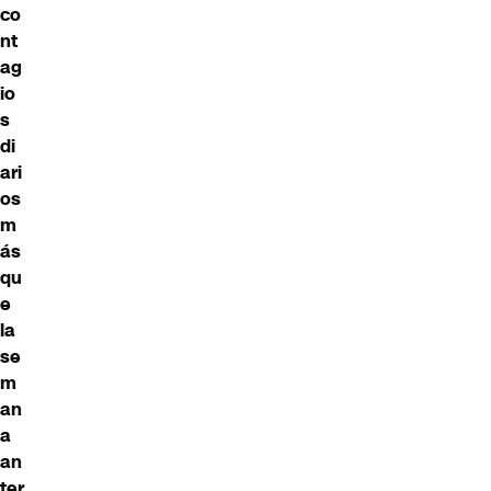
co
nt
ag
io
s
di
ari
os
m
ás
qu
e
la
se
m
an
a
an
ter