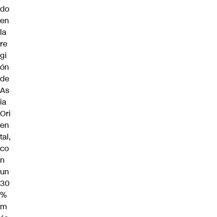
do
en
la
re
gi
ón
de
As
ia
Ori
en
tal,
co
n
un
30
%
m