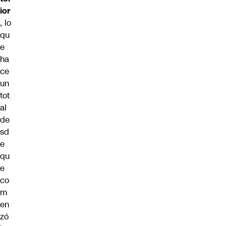
ior
, lo
qu
e
ha
ce
un
tot
al
de
sd
e
qu
e
co
m
en
zó