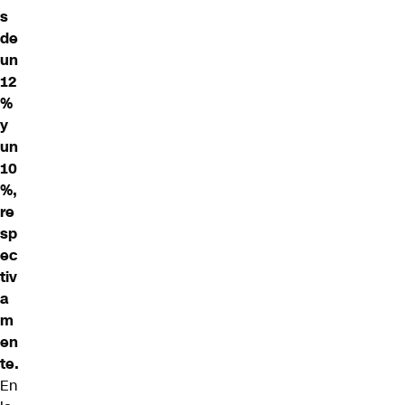
s
de
un
12
%
y
un
10
%,
re
sp
ec
tiv
a
m
en
te.
En