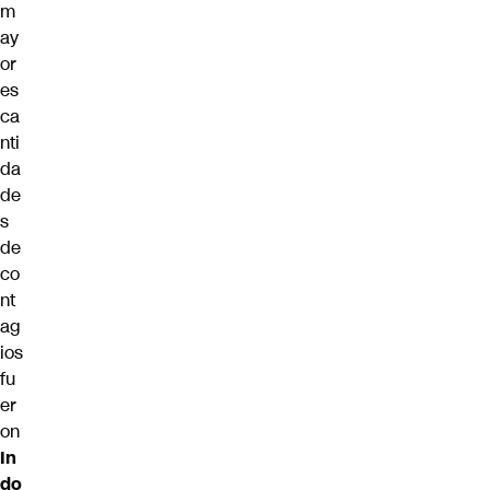
m
ay
or
es
ca
nti
da
de
s
de
co
nt
ag
ios
fu
er
on
In
do