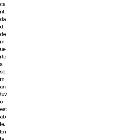
ca
nti
da
d
de
m
ue
rte
s
se
m
an
tuv
o
est
ab
le.
En
la