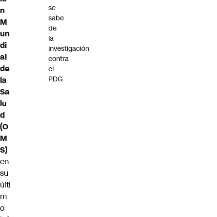
se
n
sabe
M
de
un
la
di
investigación
al
contra
de
el
PDG
la
Sa
lu
d
(O
M
S)
en
su
últi
m
o