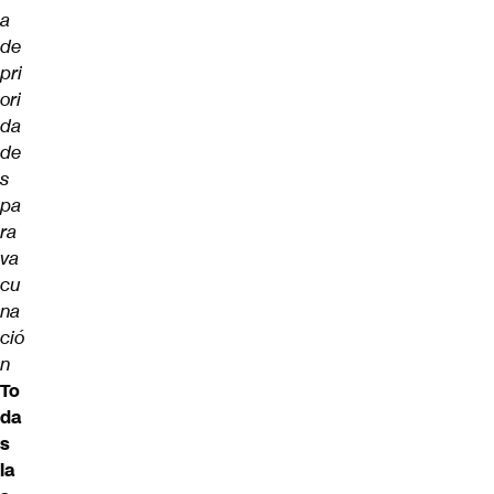
a
de
pri
ori
da
de
s
pa
ra
va
cu
na
ció
n
To
da
s
la