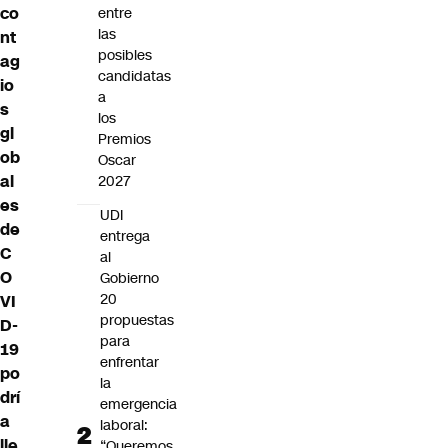
co
entre
las
nt
posibles
ag
candidatas
io
a
s
los
gl
Premios
ob
Oscar
al
2027
es
UDI
de
entrega
C
al
O
Gobierno
20
VI
propuestas
D-
para
19
enfrentar
po
la
drí
emergencia
a
laboral:
lle
“Queremos