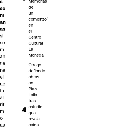
Memorias
s
de
se
un
m
comienzo”
an
en
as
el
si
Centro
se
Cultural
La
m
Moneda
an
tie
Orrego
ne
defiende
el
obras
en
ac
Plaza
tu
Italia
al
tras
rit
estudio
m
que
o
revela
as
caída