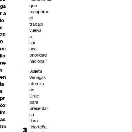
que
ga
recuperar
r a
el
lo
trabajo
s
vuelva
20
a
0
ser
mi
una
prioridad
llo
nacional”
ne
s
Julieta
en
Venegas
aterriza
la
en
s
Chile
pr
para
óx
presentar
im
su
as
libro
tre
“Norteña.