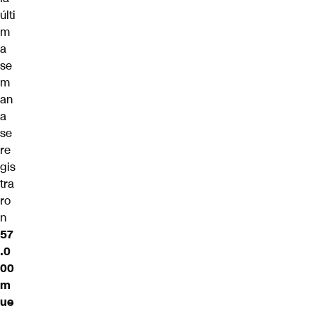
últi
m
a
se
m
an
a
se
re
gis
tra
ro
n
57
.0
00
m
ue