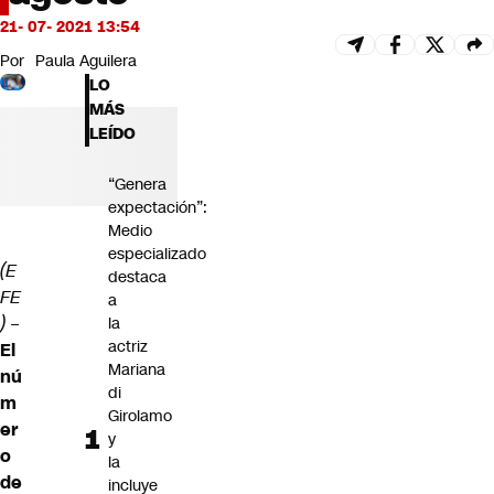
Futuro 360
21- 07- 2021 13:54
Opinión
Por
Paula Aguilera
LO
MÁS
LEÍDO
“Genera
expectación”:
Medio
especializado
(E
destaca
FE
a
)
–
la
actriz
El
Mariana
nú
di
m
Girolamo
er
y
o
la
de
incluye