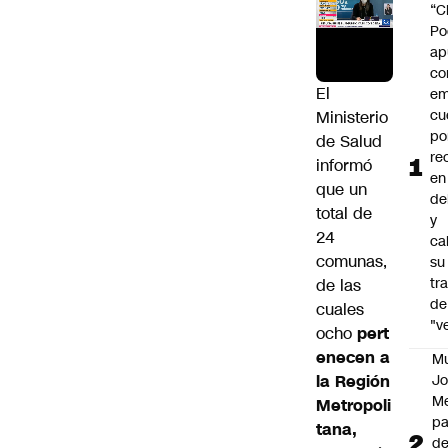
“C
Po
ap
co
El
em
cu
Ministerio
po
de Salud
re
informó
en
que un
de
total de
y
24
cal
comunas,
su
tr
de las
de
cuales
"v
ocho
pert
enecen a
M
la Región
Jo
Me
Metropoli
p
tana,
d