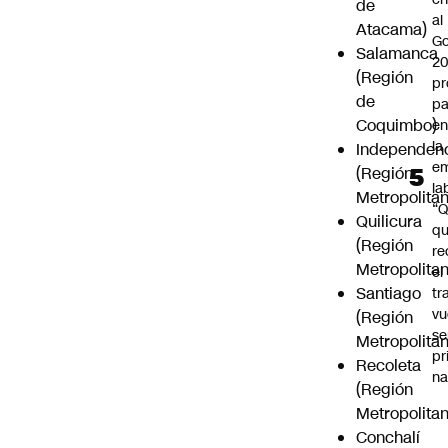
de
al
Atacama)
Go
Salamanca
2
(Región
pr
de
pa
Coquimbo)
en
la
Independen
em
(Región
la
Metropolitan
“
Quilicura
q
(Región
re
Metropolitan
el
Santiago
tr
vu
(Región
se
Metropolitan
pr
Recoleta
na
(Región
Metropolitan
Conchalí