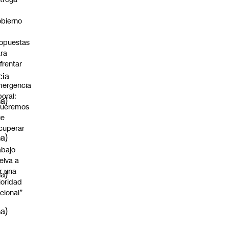
bierno
0
opuestas
ra
frentar
cia
ergencia
boral:
a)
Queremos
ue
cuperar
a)
abajo
elva a
r una
a)
ioridad
cional”
a)