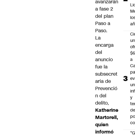
avanzarán
Li
a fase 2
Me
del plan
lo
Paso a
añ
Paso.
C
La
ur
encarga
of
del
$6
anuncio
a
Ca
fue la
pa
subsecret
ev
aria de
u
Prevenció
in
n del
y
delito,
te
Katherine
de
po
Martorell,
c
quien
informó
“G