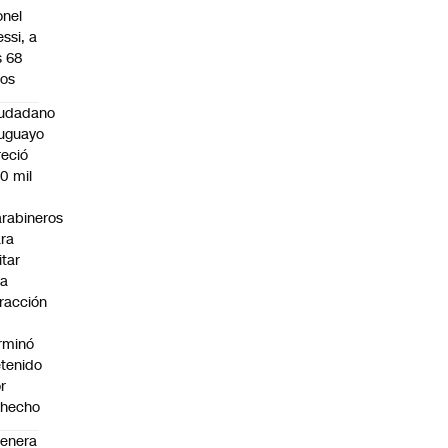
onel
ssi, a
s 68
os
iudadano
uguayo
reció
0 mil
rabineros
ra
itar
na
fracción
rminó
tenido
r
ohecho
enera