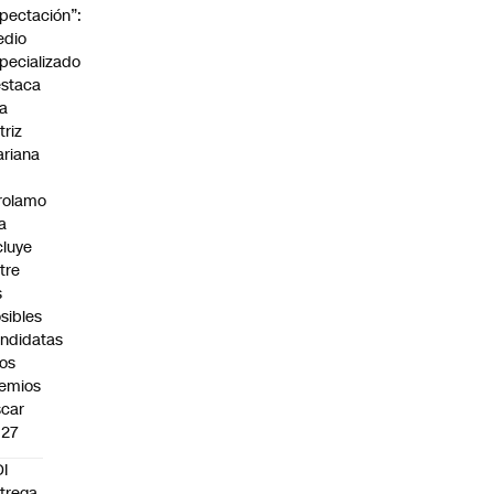
pectación”:
edio
pecializado
staca
la
triz
riana
rolamo
la
cluye
tre
s
sibles
ndidatas
los
emios
car
027
I
trega