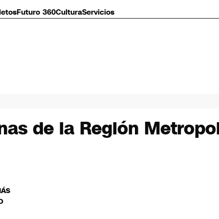
letos
Futuro 360
Cultura
Servicios
as de la Región Metropol
MÁS
O