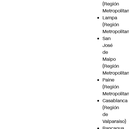
(Región
Metropolitan
Lampa
(Región
Metropolitan
San
José
de
Maipo
(Región
Metropolitan
Paine
(Región
Metropolitan
Casablanca
(Región
de
Valparaíso)
Rancagua