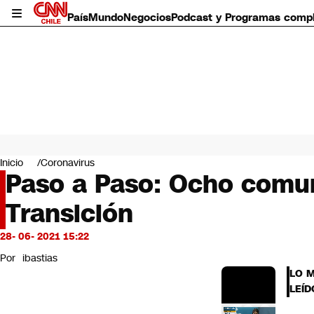
País
Mundo
Negocios
Podcast y Programas comp
País
Mundo
Inicio
Coronavirus
Negocios
Paso a Paso: Ocho comun
Deportes
Transición
Programas completos
Cultura
Servicios
28- 06- 2021 15:22
Bits
Por
ibastias
CNN Data
LO 
CNN tiempo
LEÍD
Futuro 360
Opinión