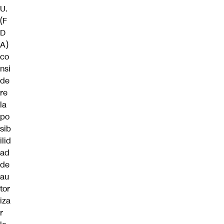
U.
(F
D
A)
co
nsi
de
re
la
po
sib
ilid
ad
de
au
tor
iza
r