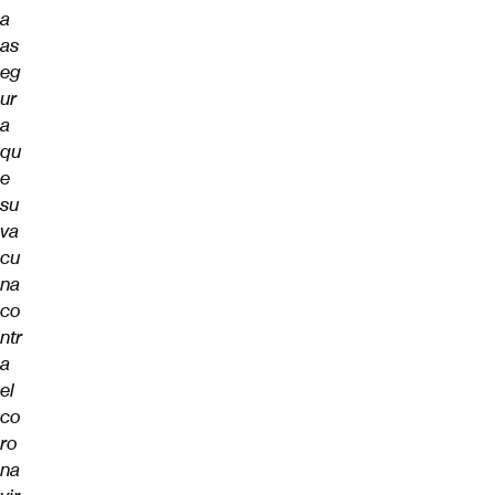
a
as
eg
ur
a
qu
e
su
va
cu
na
co
ntr
a
el
co
ro
na