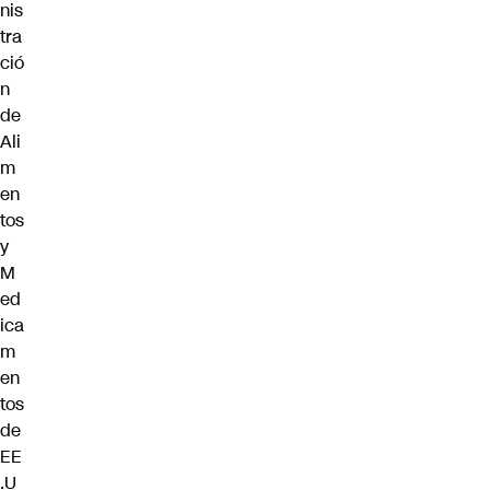
nis
tra
ció
n
de
Ali
m
en
tos
y
M
ed
ica
m
en
tos
de
EE
.U