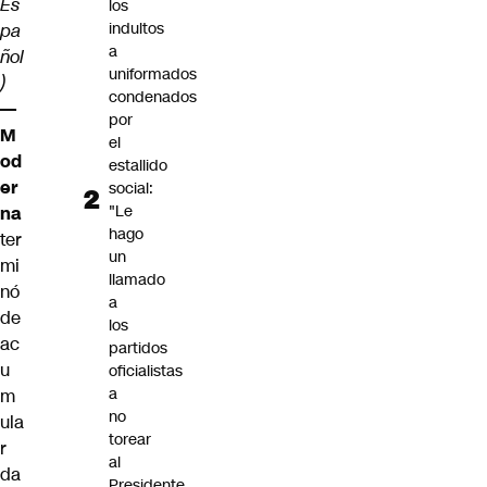
Es
los
indultos
pa
a
ñol
uniformados
)
condenados
—
por
M
el
od
estallido
er
social:
"Le
na
hago
ter
un
mi
llamado
nó
a
de
los
ac
partidos
u
oficialistas
a
m
no
ula
torear
r
al
da
Presidente