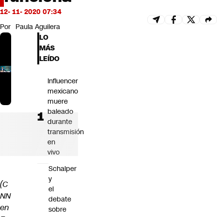
Futuro 360
12- 11- 2020 07:34
Opinión
Por
Paula Aguilera
LO
MÁS
LEÍDO
Influencer
mexicano
muere
baleado
durante
transmisión
en
vivo
Schalper
y
(C
el
NN
debate
en
sobre