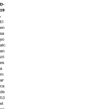
D-
19
.
El
en
sa
yo
alc
an
zó
es
a
m
ar
ca
de
53
el