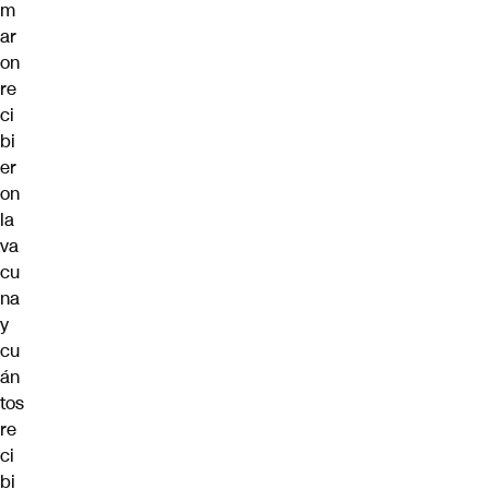
m
ar
on
re
ci
bi
er
on
la
va
cu
na
y
cu
án
tos
re
ci
bi