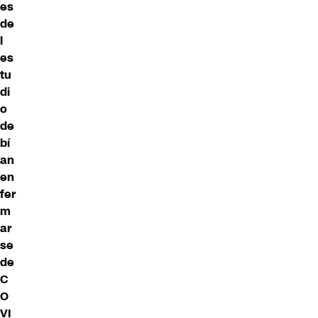
es
de
l
es
tu
di
o
de
bí
an
en
fer
m
ar
se
de
C
O
VI