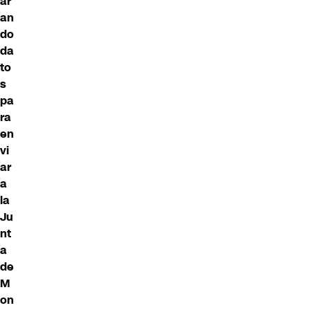
ar
an
do
da
to
s
pa
ra
en
vi
ar
a
la
Ju
nt
a
de
M
on