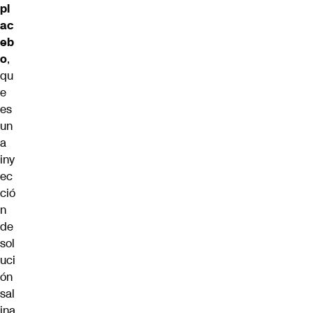
pl
ac
eb
o
,
qu
e
es
un
a
iny
ec
ció
n
de
sol
uci
ón
sal
ina