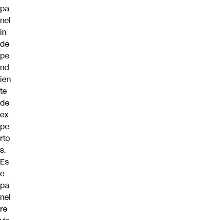
pa
nel
in
de
pe
nd
ien
te
de
ex
pe
rto
s.
Es
e
pa
nel
re