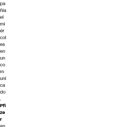
pa
ñía
el
mi
ér
col
es
en
un
co
m
uni
ca
do
.
Pfi
ze
r
an