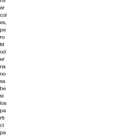
mi
ér
col
es,
pe
ro
M
od
er
na
no
sa
be
si
los
pa
rti
ci
pa