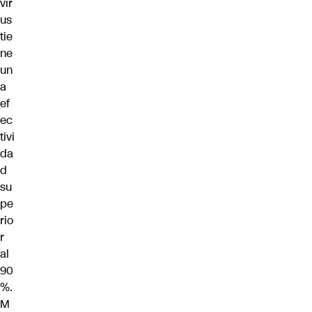
vir
us
tie
ne
un
a
ef
ec
tivi
da
d
su
pe
rio
r
al
90
%
.
M