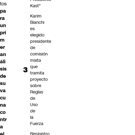
tos
Kast"
pa
Karim
ra
Bianchi
un
es
pri
elegido
m
presidente
er
de
an
comisión
mixta
áli
que
sis
tramita
de
proyecto
su
sobre
va
Reglas
cu
de
na
Uso
de
co
la
ntr
Fuerza
a
el
Biministro