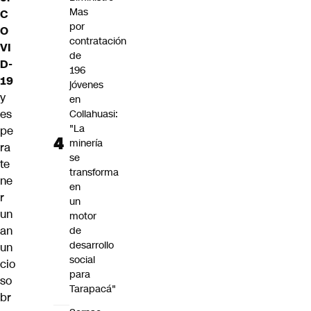
Mas
C
por
O
contratación
VI
de
D-
196
19
jóvenes
y
en
es
Collahuasi:
"La
pe
minería
ra
se
te
transforma
ne
en
r
un
un
motor
an
de
desarrollo
un
social
cio
para
so
Tarapacá"
br