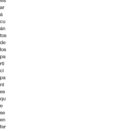
vis
ar
á
cu
án
tos
de
los
pa
rti
ci
pa
nt
es
qu
e
se
en
fer