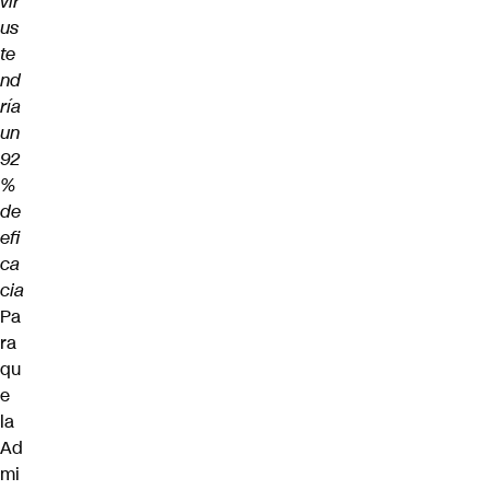
vir
us
te
nd
ría
un
92
%
de
efi
ca
cia
Pa
ra
qu
e
la
Ad
mi