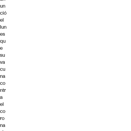
un
ció
el
lun
es
qu
e
su
va
cu
na
co
ntr
a
el
co
ro
na