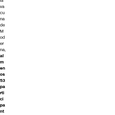
la
va
cu
na
de
M
od
er
na,
al
m
en
os
53
pa
rti
ci
pa
nt