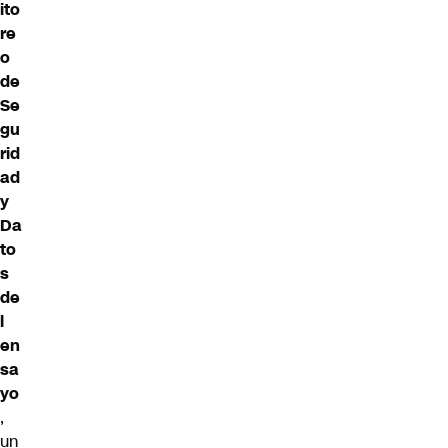
ito
re
o
de
Se
gu
rid
ad
y
Da
to
s
de
l
en
sa
yo
,
un