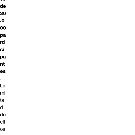
de
30
.0
00
pa
rti
ci
pa
nt
es
.
La
mi
ta
d
de
ell
os