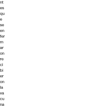
nt
es
qu
e
se
en
fer
m
ar
on
re
ci
bi
er
on
la
va
cu
na