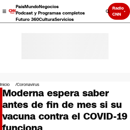
País
Mundo
Negocios
Radio
Podcast y Programas completos
CNN
Futuro 360
Cultura
Servicios
País
Mundo
Negocios
Inicio
Coronavirus
Moderna espera saber
Deportes
Programas completos
antes de fin de mes si su
Cultura
Servicios
vacuna contra el COVID-19
Bits
CNN Data
funciona
CNN tiempo