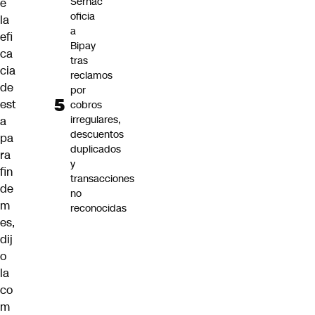
Sernac
e
oficia
la
a
efi
Bipay
ca
tras
cia
reclamos
de
por
est
cobros
irregulares,
a
descuentos
pa
duplicados
ra
y
fin
transacciones
de
no
m
reconocidas
es,
dij
o
la
co
m