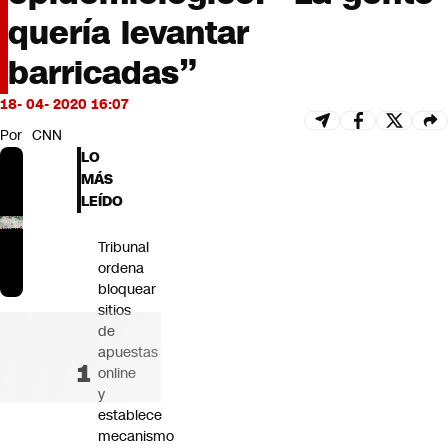
Futuro 360
quería levantar
Opinión
barricadas”
18- 04- 2020 16:07
Por
CNN
LO
MÁS
LEÍDO
Tribunal
ordena
bloquear
sitios
de
apuestas
online
y
establece
mecanismo