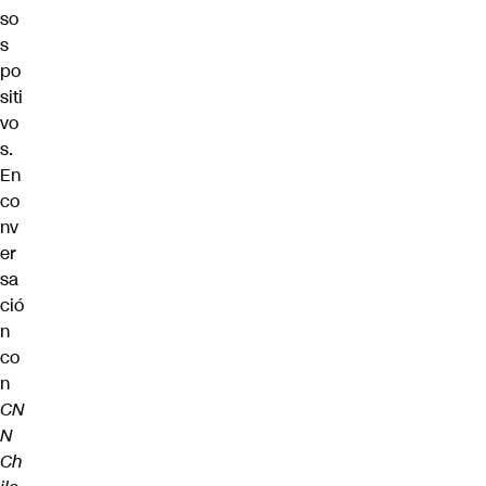
so
s
po
siti
vo
s.
En
co
nv
er
sa
ció
n
co
n
CN
N
Ch