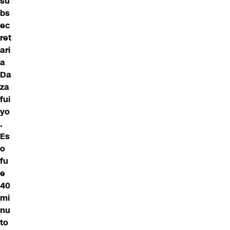
su
bs
ec
ret
ari
a
Da
za
fui
yo
.
Es
o
fu
e
40
mi
nu
to