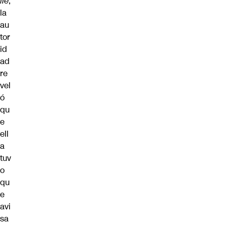
ile
,
la
au
tor
id
ad
re
vel
ó
qu
e
ell
a
tuv
o
qu
e
avi
sa