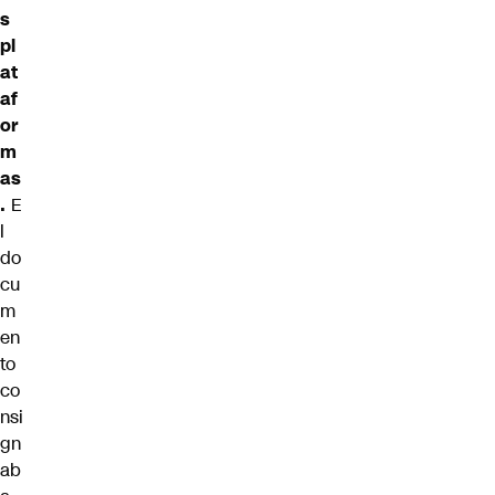
s
pl
at
af
or
m
as
.
E
l
do
cu
m
en
to
co
nsi
gn
ab