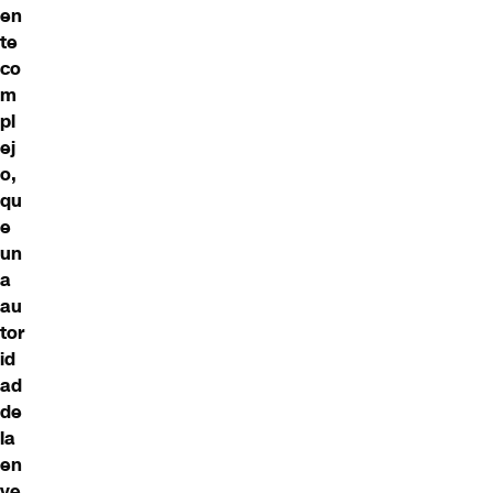
en
te
co
m
pl
ej
o,
qu
e
un
a
au
tor
id
ad
de
la
en
ve