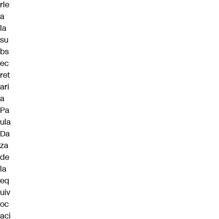
rle
a
la
su
bs
ec
ret
ari
a
Pa
ula
Da
za
de
la
eq
uiv
oc
aci