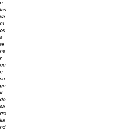
e
las
va
m
os
a
te
ne
r
qu
e
se
gu
ir
de
sa
rro
lla
nd