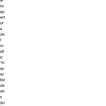
le
re
ap
ert
ur
a
de
l
m
all
s:
“H
ay
ac
tivi
da
de
s
qu