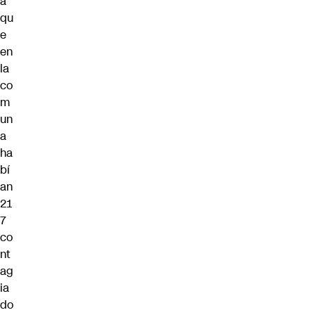
a
qu
e
en
la
co
m
un
a
ha
bí
an
21
7
co
nt
ag
ia
do