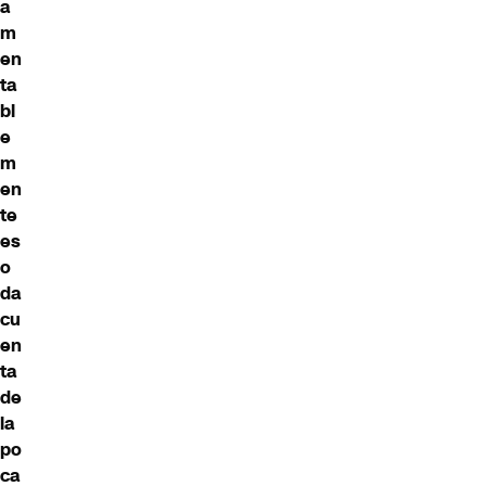
a
m
en
ta
bl
e
m
en
te
es
o
da
cu
en
ta
de
la
po
ca