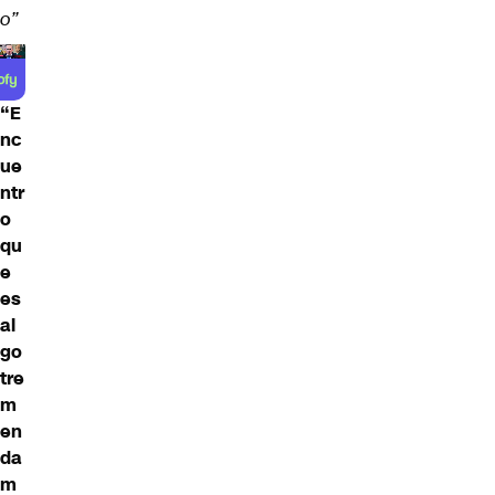
o”
“E
nc
ue
ntr
o
qu
e
es
al
go
tre
m
en
da
m