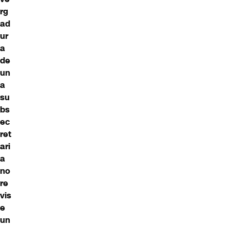
rg
ad
ur
a
de
un
a
su
bs
ec
ret
ari
a
no
re
vis
e
un