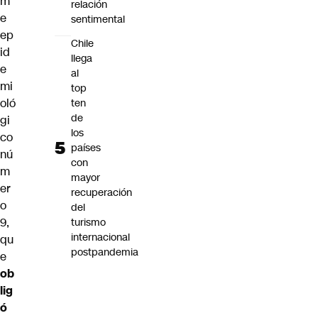
m
relación
e
sentimental
ep
Chile
id
llega
e
al
mi
top
oló
ten
de
gi
los
co
países
nú
con
m
mayor
er
recuperación
o
del
9,
turismo
internacional
qu
postpandemia
e
ob
lig
ó