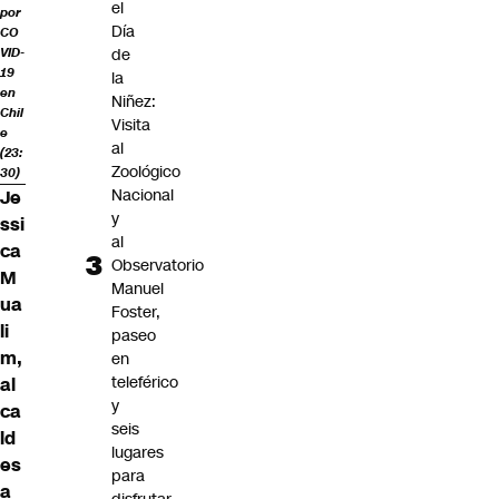
el
por
Día
CO
de
VID-
19
la
en
Niñez:
Chil
Visita
e
al
(23:
Zoológico
30)
Nacional
Je
y
ssi
al
ca
Observatorio
M
Manuel
ua
Foster,
li
paseo
m,
en
teleférico
al
y
ca
seis
ld
lugares
es
para
a