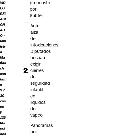
propuesto
VID
EO
por
REL
Subtel
ACI
ON
Ante
AD
alza
O –
de
Min
intoxicaciones:
istr
Diputados
o
buscan
Ma
ñali
exigir
ch
cierres
con
de
firm
seguridad
a
infantil
9.7
en
30
cas
líquidos
os
de
y
vapeo
126
fall
Panoramas
eci
por
dos