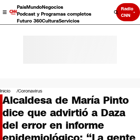
País
Mundo
Negocios
Radio
Podcast y Programas completos
CNN
Futuro 360
Cultura
Servicios
País
Mundo
Negocios
Inicio
Coronavirus
Alcaldesa de María Pinto
Deportes
Programas completos
dice que advirtió a Daza
Cultura
Servicios
del error en informe
Bits
CNN Data
epidemiológico: “La gente
CNN tiempo