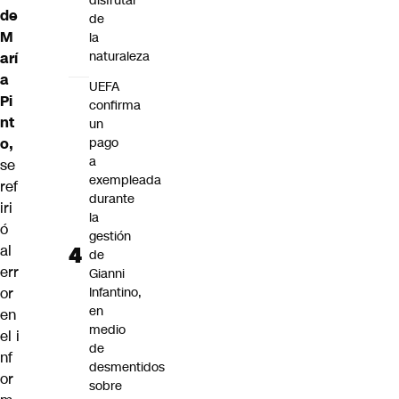
disfrutar
de
de
M
la
naturaleza
arí
a
UEFA
Pi
confirma
nt
un
o,
pago
a
se
exempleada
ref
durante
iri
la
ó
gestión
al
de
err
Gianni
or
Infantino,
en
en
medio
el i
de
nf
desmentidos
or
sobre