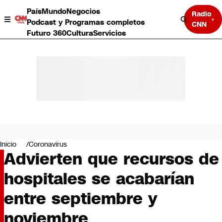
País
Mundo
Negocios
Radio
Podcast y Programas completos
CNN
Futuro 360
Cultura
Servicios
País
Mundo
Negocios
Inicio
Coronavirus
Advierten que recursos de
Deportes
Programas completos
hospitales se acabarían
Cultura
Servicios
entre septiembre y
Bits
CNN Data
noviembre
CNN tiempo