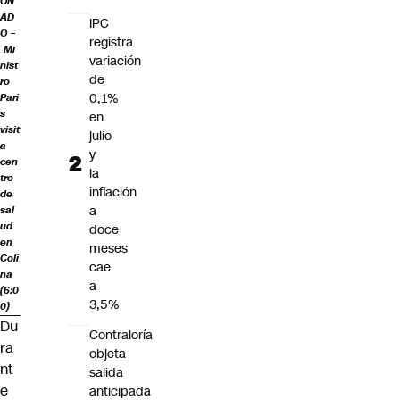
ON
AD
IPC
O –
registra
Mi
variación
nist
de
ro
0,1%
Pari
s
en
visit
julio
a
y
cen
la
tro
inflación
de
a
sal
ud
doce
en
meses
Coli
cae
na
a
(6:0
3,5%
0)
Du
Contraloría
ra
objeta
nt
salida
e
anticipada