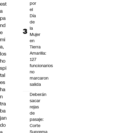
por
est
el
a
Día
pa
de
nd
la
e
Mujer
mi
en
a,
Tierra
Amarilla:
los
127
ho
funcionarios
spi
no
tal
marcaron
es
salida
ha
Deberán
n
sacar
tra
rejas
ba
de
jan
pasaje:
do
Corte
a
Suprema