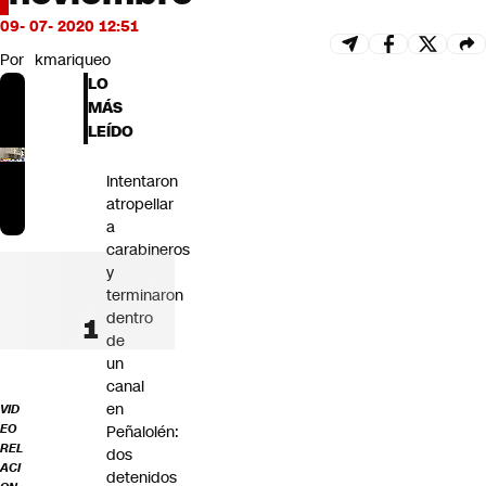
Futuro 360
09- 07- 2020 12:51
Opinión
Por
kmariqueo
LO
MÁS
LEÍDO
Intentaron
atropellar
a
carabineros
y
terminaron
dentro
de
un
canal
en
VID
EO
Peñalolén:
REL
dos
ACI
detenidos