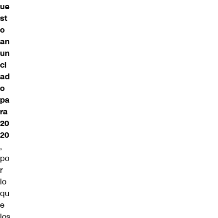
ue
st
o
an
un
ci
ad
o
pa
ra
20
20
,
po
r
lo
qu
e
los