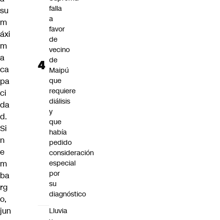
falla
su
a
m
favor
áxi
de
m
vecino
a
de
ca
Maipú
pa
que
requiere
ci
diálisis
da
y
d.
que
Si
había
n
pedido
e
consideración
m
especial
por
ba
su
rg
diagnóstico
o,
jun
Lluvia