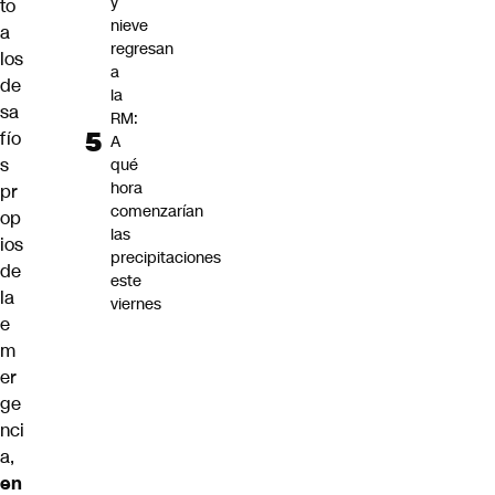
y
to
nieve
a
regresan
los
a
de
la
sa
RM:
fío
A
s
qué
hora
pr
comenzarían
op
las
ios
precipitaciones
de
este
la
viernes
e
m
er
ge
nci
a,
en