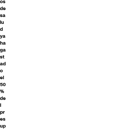
os
de
sa
lu
d
ya
ha
ga
st
ad
o
el
50
%
de
l
pr
es
up