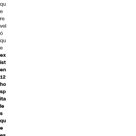
qu
e
re
vel
ó
qu
e
ex
ist
en
12
ho
sp
ita
le
s
qu
e
es