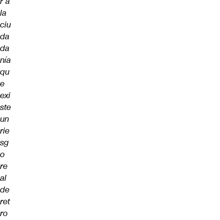
r a
la
ciu
da
da
nía
qu
e
exi
ste
un
rie
sg
o
re
al
de
ret
ro