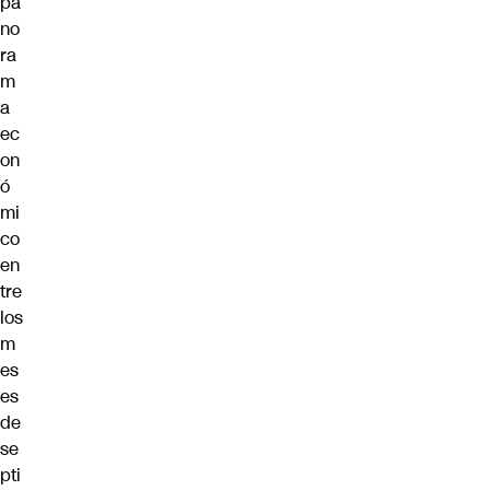
pa
no
ra
m
a
ec
on
ó
mi
co
en
tre
los
m
es
es
de
se
pti