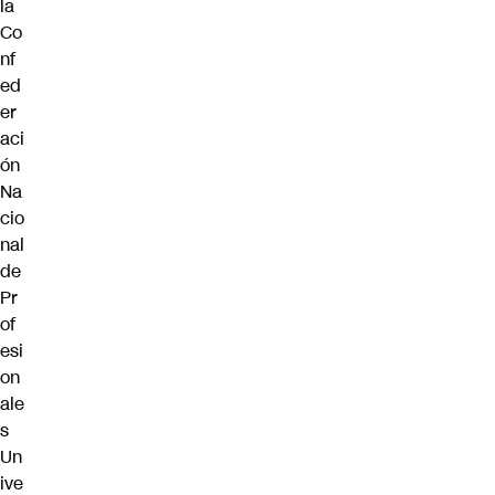
la
Co
nf
ed
er
aci
ón
Na
cio
nal
de
Pr
of
esi
on
ale
s
Un
ive