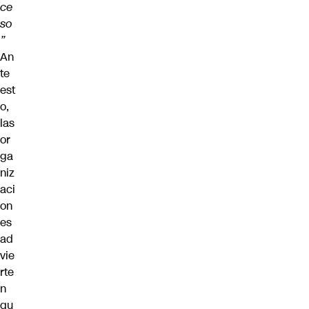
ce
so
”
An
te
est
o,
las
or
ga
niz
aci
on
es
ad
vie
rte
n
qu