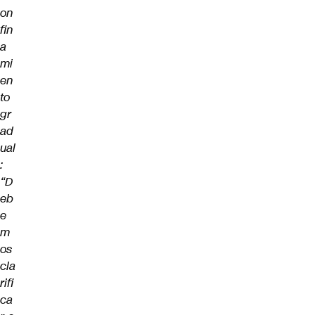
on
fin
a
mi
en
to
gr
ad
ual
:
“D
eb
e
m
os
cla
rifi
ca