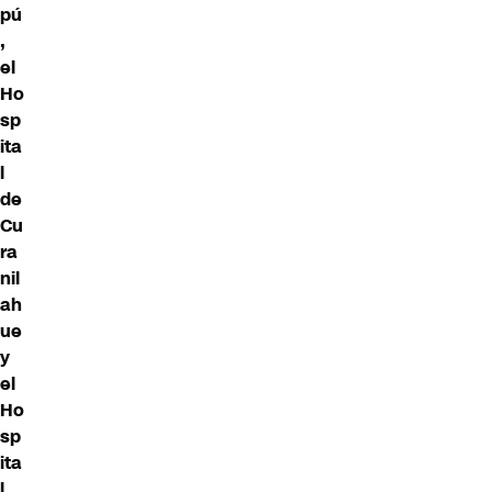
pú
,
el
Ho
sp
ita
l
de
Cu
ra
nil
ah
ue
y
el
Ho
sp
ita
l