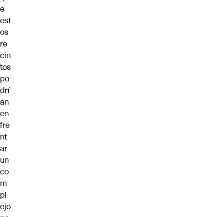
e
est
os
re
cin
tos
po
drí
an
en
fre
nt
ar
un
co
m
pl
ejo