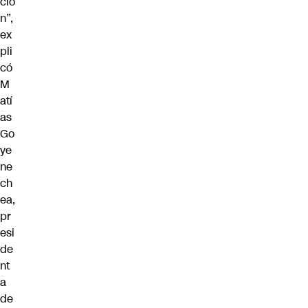
ció
n”,
ex
pli
có
M
atí
as
Go
ye
ne
ch
ea,
pr
esi
de
nt
a
de