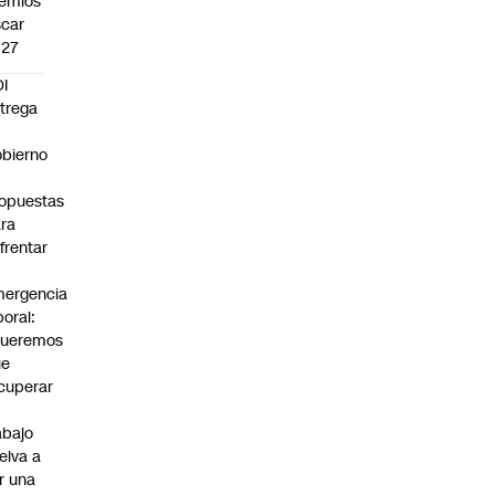
emios
car
027
I
trega
bierno
0
opuestas
ra
frentar
ergencia
boral:
Queremos
ue
cuperar
abajo
elva a
r una