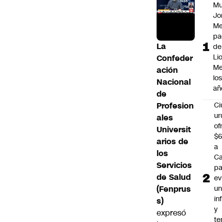
Mu
Jo
Me
pa
La
de
Li
Confeder
Me
ación
lo
Nacional
añ
de
Profesion
C
ur
ales
of
Universit
$6
arios de
a
los
Ca
Servicios
pa
de Salud
ev
(Fenprus
u
in
s)
y
expresó
te