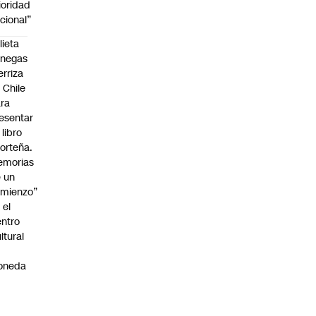
ioridad
cional”
lieta
enegas
erriza
 Chile
ra
esentar
 libro
orteña.
emorias
 un
mienzo”
 el
ntro
ltural
a
oneda