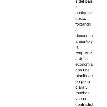
s del país
a
cualquier
costo,
forzando
el
desconfin
amiento y
la
reapertur
a de la
economía
con una
planificaci
ón poco
clara y
muchas
veces
contradict