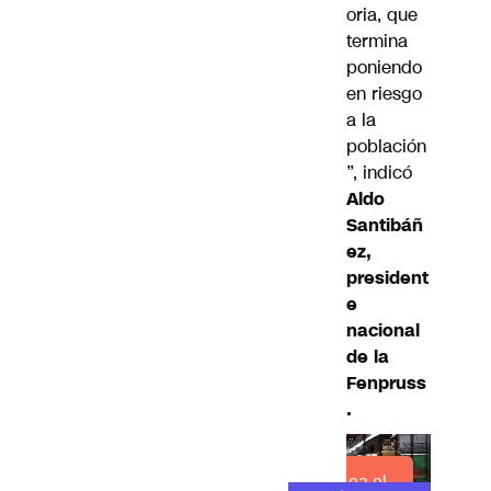
oria, que
termina
poniendo
en riesgo
a la
población
”, indicó
Aldo
Santibáñ
ez,
president
e
nacional
de la
Fenpruss
.
Lea el