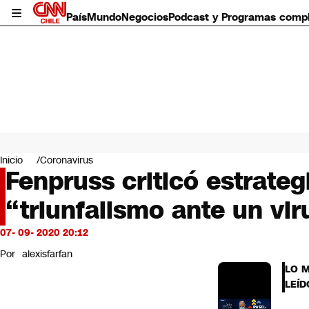
País
Mundo
Negocios
Podcast y Programas comp
País
Mundo
Inicio
Coronavirus
Negocios
Fenpruss criticó estrateg
Deportes
“triunfalismo ante un vi
Programas completos
Cultura
Servicios
07- 09- 2020 20:12
Bits
Por
alexisfarfan
CNN Data
LO 
CNN tiempo
LEÍD
Futuro 360
Opinión