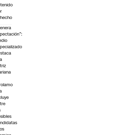
tenido
r
ohecho
enera
pectación”:
edio
pecializado
staca
la
triz
riana
rolamo
la
cluye
tre
s
sibles
ndidatas
los