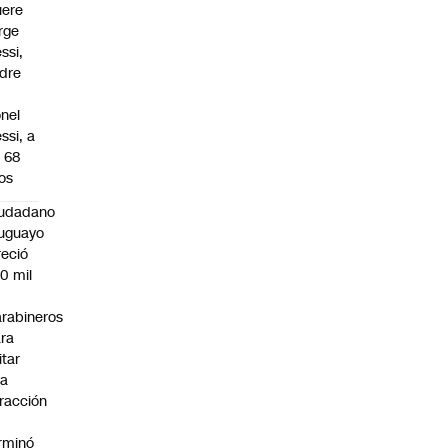
ere
rge
ssi,
dre
onel
ssi, a
s 68
os
iudadano
uguayo
reció
0 mil
rabineros
ra
itar
na
fracción
rminó