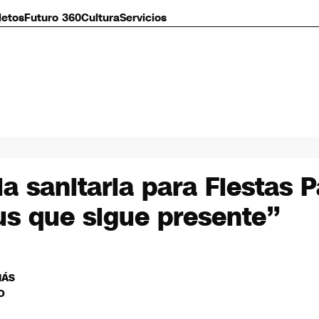
letos
Futuro 360
Cultura
Servicios
ia sanitaria para Fiestas 
rus que sigue presente”
MÁS
O