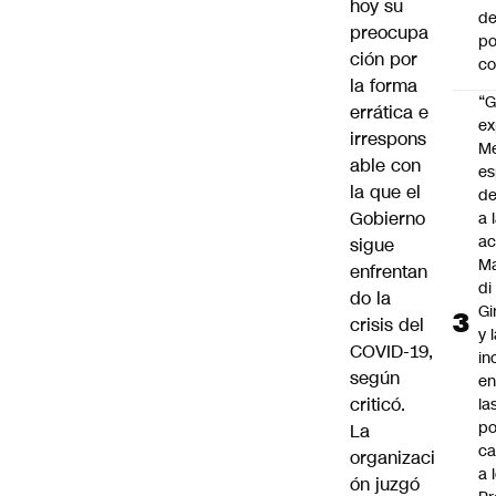
hoy su
de
preocupa
po
ción por
c
la forma
“G
errática e
ex
irrespons
M
able con
es
la que el
de
Gobierno
a 
ac
sigue
Ma
enfrentan
di
do la
Gi
crisis del
y 
COVID-19,
in
según
en
criticó.
la
po
La
ca
organizaci
a 
ón juzgó