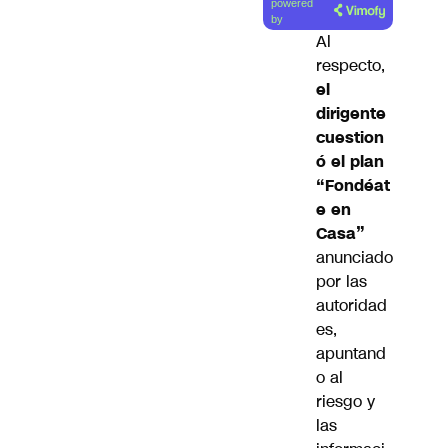
powered
artículo
by
Al
respecto,
el
dirigente
cuestion
ó el plan
“Fondéat
e en
Casa”
anunciado
por las
autoridad
es,
apuntand
o al
riesgo y
las