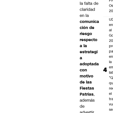
Pr
la falta de
Os
claridad
2
en la
UD
comunica
en
ción de
al
riesgo
Go
respecto
2
a la
pr
pa
estrategi
en
a
la
adoptada
em
con
la
motivo
“
de las
q
Fiestas
re
el
Patrias
,
tr
además
vu
de
se
advertir