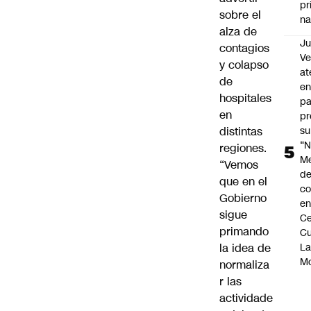
pr
sobre el
na
alza de
Ju
contagios
V
y colapso
at
de
en
hospitales
pa
en
pr
distintas
su
“N
regiones.
M
“Vemos
de
que en el
co
Gobierno
en
sigue
Ce
primando
Cu
la idea de
L
M
normaliza
r las
actividade