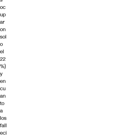
oc
up
ar
on
sol
o
el
22
%)
y
en
cu
an
to
a
los
fall
eci