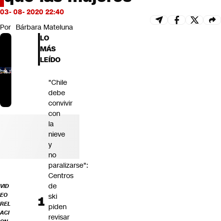
Futuro 360
03- 08- 2020 22:40
Opinión
Por
Bárbara Mateluna
LO
MÁS
LEÍDO
"Chile
debe
convivir
con
la
nieve
y
no
paralizarse":
Centros
de
VID
EO
ski
REL
piden
ACI
revisar