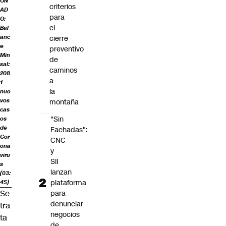
ON
criterios
AD
para
O:
el
Bal
anc
cierre
e
preventivo
Min
de
sal:
caminos
208
a
1
la
nue
vos
montaña
cas
"Sin
os
de
Fachadas":
Cor
CNC
ona
y
viru
SII
s
lanzan
(03:
plataforma
45)
Se
para
denunciar
tra
negocios
ta
de