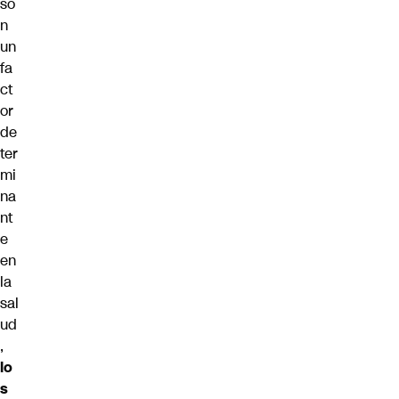
so
n
un
fa
ct
or
de
ter
mi
na
nt
e
en
la
sal
ud
,
lo
s