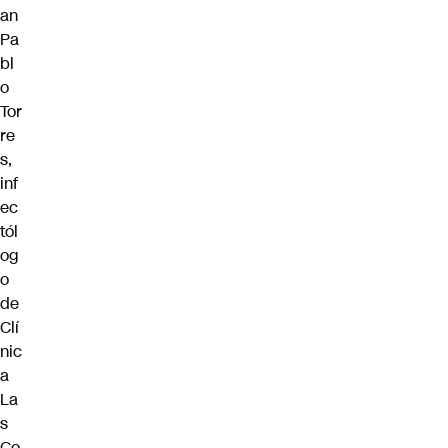
an
Pa
bl
o
Tor
re
s,
inf
ec
tól
og
o
de
Clí
nic
a
La
s
Co