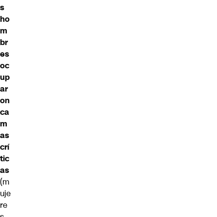
s
ho
m
br
es
oc
up
ar
on
ca
m
as
crí
tic
as
(m
uje
re
s