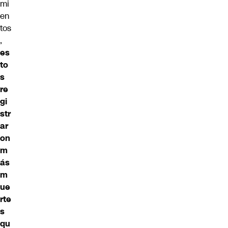
mi
en
tos
,
es
to
s
re
gi
str
ar
on
m
ás
m
ue
rte
s
qu