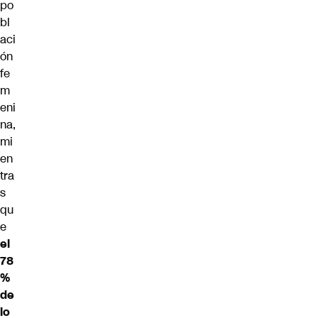
po
bl
aci
ón
fe
m
eni
na,
mi
en
tra
s
qu
e
el
78
%
de
lo