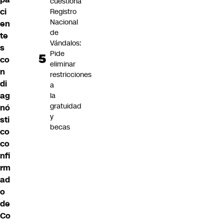
cuestiona
ci
Registro
Nacional
en
de
te
Vándalos:
s
Pide
co
eliminar
n
restricciones
di
a
ag
la
gratuidad
nó
y
sti
becas
co
co
nfi
rm
ad
o
de
Co