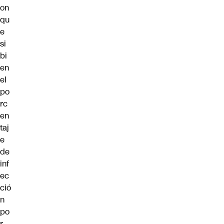
on
qu
e
si
bi
en
el
po
rc
en
taj
e
de
inf
ec
ció
n
po
r