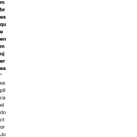
m
br
es
qu
e
en
m
uj
er
es
”
ex
pli
ca
el
do
ct
or
Ju