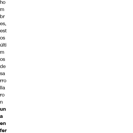
ho
m
br
es,
est
os
últi
m
os
de
sa
rro
lla
ro
n
un
a
en
fer