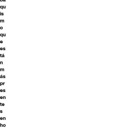
qu
is
m
o
qu
e
es
tá
n
m
ás
pr
es
en
te
s
en
ho