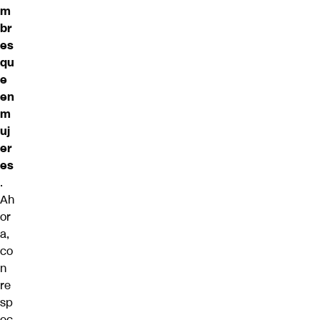
m
br
es
qu
e
en
m
uj
er
es
.
Ah
or
a,
co
n
re
sp
ec