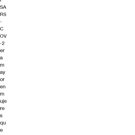
SA
RS
-
C
OV
-2
er
a
m
ay
or
en
m
uje
re
s
qu
e