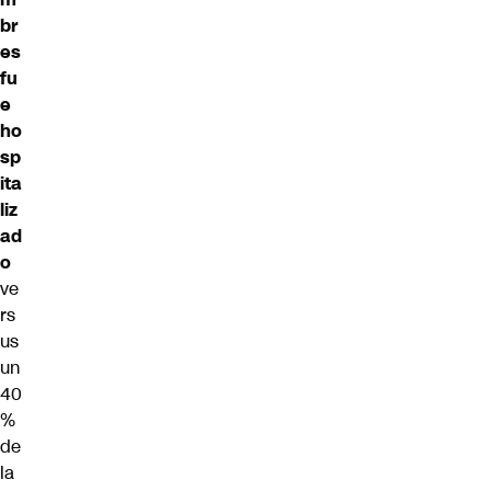
br
es
fu
e
ho
sp
ita
liz
ad
o
ve
rs
us
un
40
%
de
la