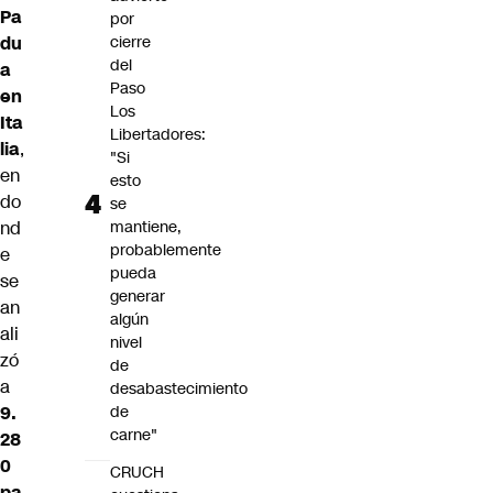
Pa
por
du
cierre
del
a
Paso
en
Los
Ita
Libertadores:
lia
,
"Si
en
esto
do
se
nd
mantiene,
probablemente
e
pueda
se
generar
an
algún
ali
nivel
zó
de
a
desabastecimiento
9.
de
carne"
28
0
CRUCH
pa