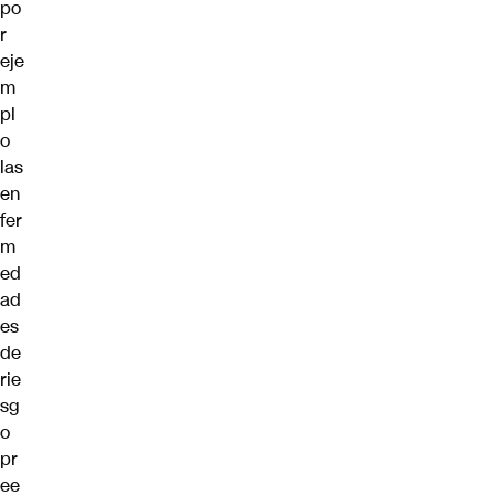
po
r
eje
m
pl
o
las
en
fer
m
ed
ad
es
de
rie
sg
o
pr
ee