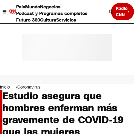
País
Mundo
Negocios
Radio
Podcast y Programas completos
CNN
Futuro 360
Cultura
Servicios
País
Mundo
Negocios
Inicio
Coronavirus
Estudio asegura que
Deportes
Programas completos
hombres enferman más
Cultura
Servicios
gravemente de COVID-19
Bits
CNN Data
que las mujeres
CNN tiempo