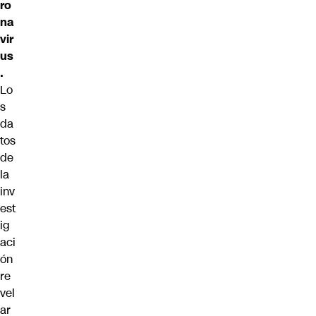
ro
na
vir
us
.
Lo
s
da
tos
de
la
inv
est
ig
aci
ón
re
vel
ar