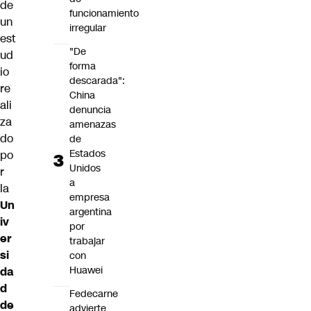
de
funcionamiento
un
irregular
est
"De
ud
forma
io
descarada":
re
China
ali
denuncia
za
amenazas
do
de
Estados
po
Unidos
r
a
la
empresa
Un
argentina
iv
por
er
trabajar
si
con
Huawei
da
d
Fedecarne
de
advierte