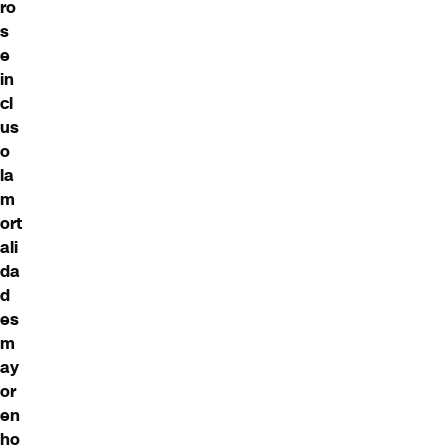
ro
s
e
in
cl
us
o
la
m
ort
ali
da
d
es
m
ay
or
en
ho