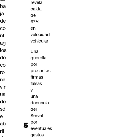
revela
ba
caída
ja
de
de
67%
co
en
velocidad
nt
vehicular
ag
ios
Una
de
querella
por
co
presuntas
ro
firmas
na
falsas
vir
y
us
una
de
denuncia
sd
del
Servel
e
por
ab
eventuales
ril
gastos