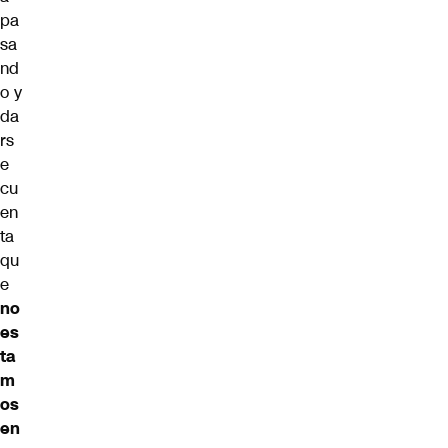
pa
sa
nd
o y
da
rs
e
cu
en
ta
qu
e
no
es
ta
m
os
en