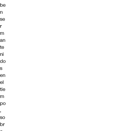
be
n
se
r
m
an
te
ni
do
s
en
el
tie
m
po
,
so
br