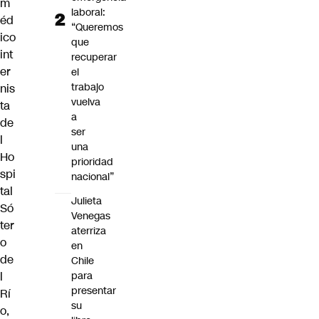
m
laboral:
éd
“Queremos
ico
que
int
recuperar
er
el
trabajo
nis
vuelva
ta
a
de
ser
l
una
Ho
prioridad
spi
nacional”
tal
Julieta
Só
Venegas
ter
aterriza
o
en
de
Chile
l
para
presentar
Rí
su
o,