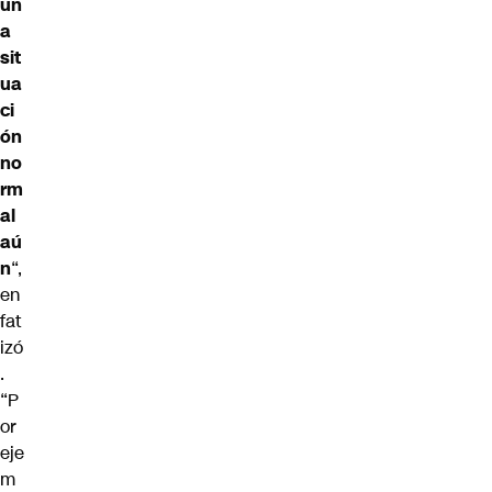
un
a
sit
ua
ci
ón
no
rm
al
aú
n
“,
en
fat
izó
.
“P
or
eje
m