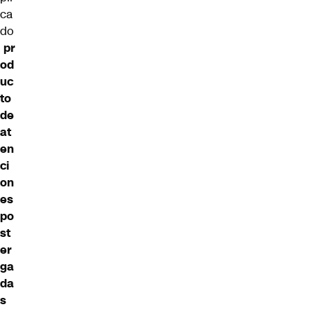
ca
do
pr
od
uc
to
de
at
en
ci
on
es
po
st
er
ga
da
s