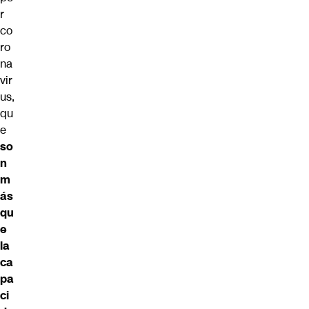
r
co
ro
na
vir
us,
qu
e
so
n
m
ás
qu
e
la
ca
pa
ci