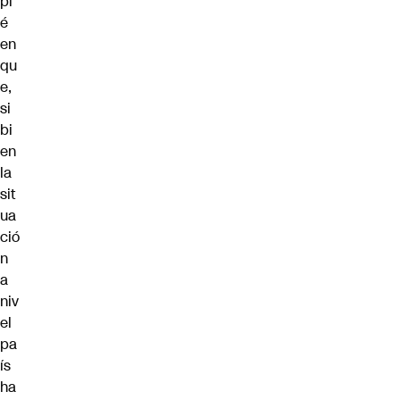
pi
é
en
qu
e,
si
bi
en
la
sit
ua
ció
n
a
niv
el
pa
ís
ha