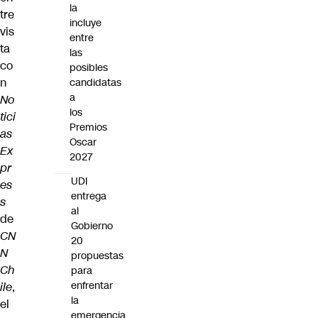
la
tre
incluye
vis
entre
ta
las
co
posibles
n
candidatas
a
No
los
tici
Premios
as
Oscar
Ex
2027
pr
UDI
es
entrega
s
al
de
Gobierno
CN
20
N
propuestas
Ch
para
enfrentar
ile
,
la
el
emergencia