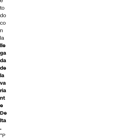
e
to
do
co
n
la
lle
ga
da
de
la
va
ria
nt
e
De
lta
.
“P