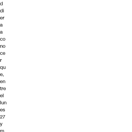
d
di
er
a
a
co
no
ce
r
qu
e,
en
tre
el
lun
es
27
y
m