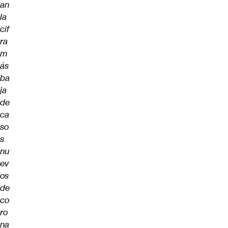
an
la
cif
ra
m
ás
ba
ja
de
ca
so
s
nu
ev
os
de
co
ro
na