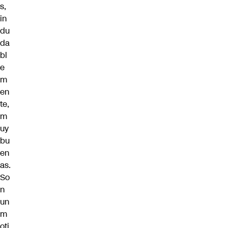
s,
in
du
da
bl
e
m
en
te,
m
uy
bu
en
as.
So
n
un
m
oti