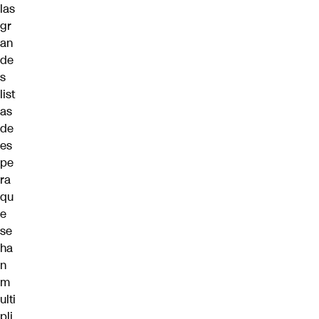
las
gr
an
de
s
list
as
de
es
pe
ra
qu
e
se
ha
n
m
ulti
pli