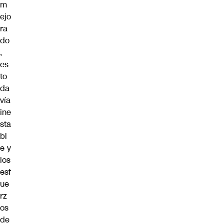
m
ejo
ra
do
,
es
to
da
vía
ine
sta
bl
e y
los
esf
ue
rz
os
de