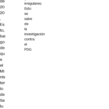
de
irregulares:
20
Esto
20
se
.
sabe
de
Es
la
to,
investigación
lue
contra
go
el
de
PDG
qu
e
el
Mi
nis
ter
io
de
Sa
lu