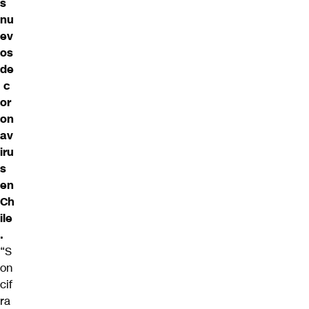
s
nu
ev
os
de
c
or
on
av
iru
s
en
Ch
ile
.
“S
on
cif
ra