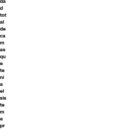
da
d
tot
al
de
ca
m
as
qu
e
te
ní
a
el
sis
te
m
a
pr