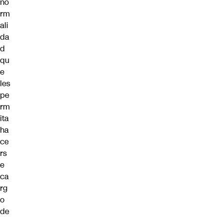
no
rm
ali
da
d
qu
e
les
pe
rm
ita
ha
ce
rs
e
ca
rg
o
de