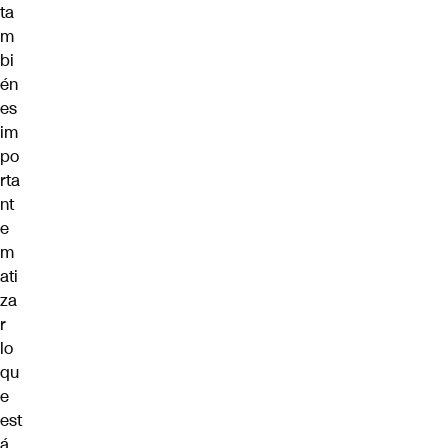
ta
m
bi
én
es
im
po
rta
nt
e
m
ati
za
r
lo
qu
e
est
á