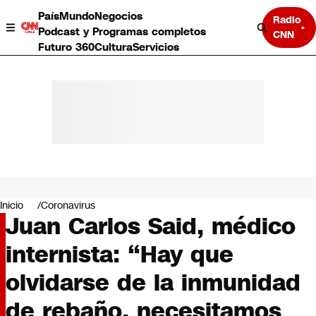
País
Mundo
Negocios
Radio
Podcast y Programas completos
CNN
Futuro 360
Cultura
Servicios
País
Mundo
Negocios
Inicio
Coronavirus
Juan Carlos Said, médico
Deportes
Programas completos
internista: “Hay que
Cultura
Servicios
olvidarse de la inmunidad
Bits
CNN Data
de rebaño, necesitamos
CNN tiempo