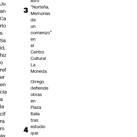
libro
Ju
“Norteña.
an
Memorias
Ca
de
rlo
un
s
comienzo”
en
Sa
el
id,
Centro
hiz
Cultural
o
La
ref
Moneda
er
Orrego
en
defiende
cia
obras
a
en
la
Plaza
cif
Italia
tras
ra
estudio
m
que
ás