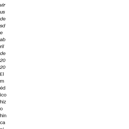
vir
us
de
sd
e
ab
ril
de
20
20
El
m
éd
ico
hiz
o
hin
ca