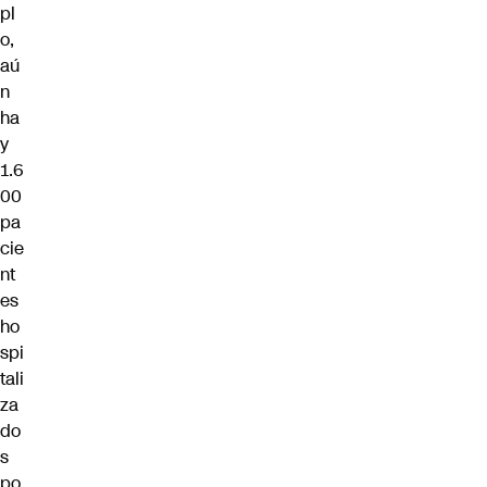
pl
o,
aú
n
ha
y
1.6
00
pa
cie
nt
es
ho
spi
tali
za
do
s
po