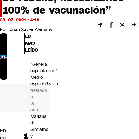
Futuro 360
100% de vacunación”
Opinión
28- 07- 2021 14:18
Por
Joan Xavier Alemany
LO
MÁS
LEÍDO
“Genera
expectación”:
Medio
especializado
destaca
a
la
actriz
Mariana
di
Girolamo
En
y
en