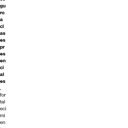
gu
ro
a
cl
as
es
pr
es
en
ci
al
es
,
for
tal
eci
mi
en