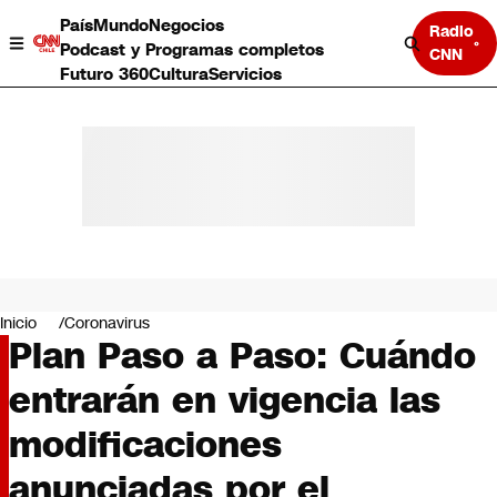
País
Mundo
Negocios
Radio
Podcast y Programas completos
CNN
Futuro 360
Cultura
Servicios
País
Mundo
Negocios
Inicio
Coronavirus
Plan Paso a Paso: Cuándo
Deportes
Programas completos
entrarán en vigencia las
Cultura
Servicios
modificaciones
Bits
CNN Data
anunciadas por el
CNN tiempo