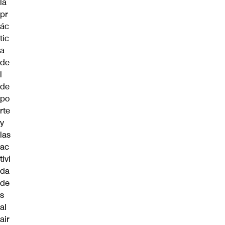
la
pr
ác
tic
a
de
l
de
po
rte
y
las
ac
tivi
da
de
s
al
air