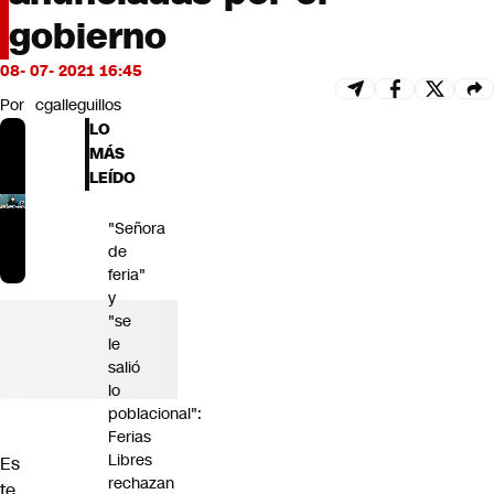
Futuro 360
gobierno
Opinión
08- 07- 2021 16:45
Por
cgalleguillos
LO
MÁS
LEÍDO
"Señora
de
feria"
y
"se
le
salió
lo
poblacional":
Ferias
Libres
Es
rechazan
te