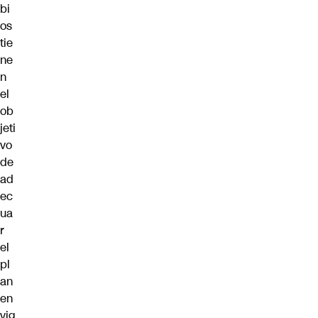
bi
os
tie
ne
n
el
ob
jeti
vo
de
ad
ec
ua
r
el
pl
an
en
vig