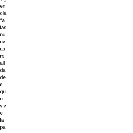
en
cia
“a
las
nu
ev
as
re
ali
da
de
s
qu
e
viv
e
la
pa