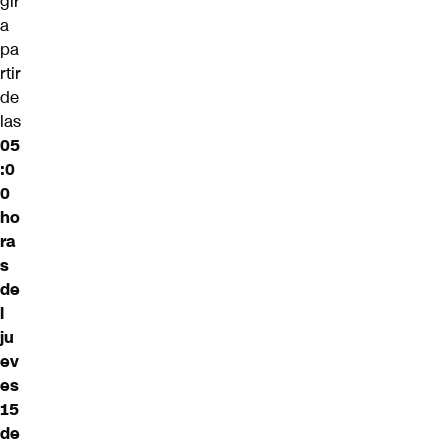
gir
a
pa
rtir
de
las
05
:0
0
ho
ra
s
de
l
ju
ev
es
15
de