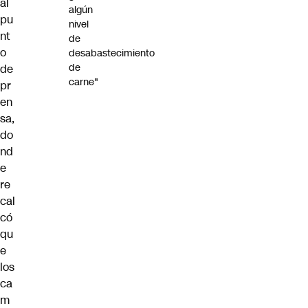
al
algún
pu
nivel
nt
de
o
desabastecimiento
de
de
carne"
pr
en
sa,
do
nd
e
re
cal
có
qu
e
los
ca
m