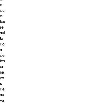
e
qu
e
los
re
sul
ta
do
s
de
los
en
sa
yo
s
de
su
va