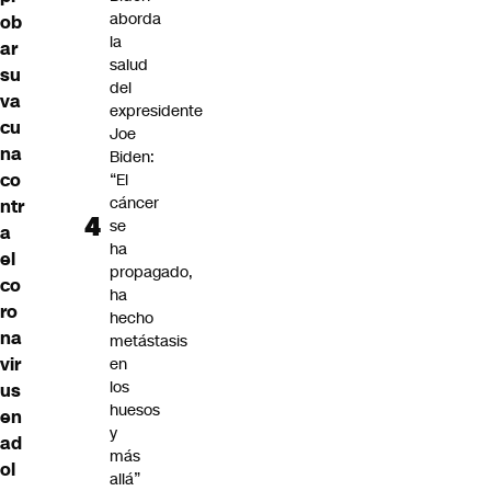
aborda
ob
la
ar
salud
su
del
va
expresidente
cu
Joe
na
Biden:
co
“El
cáncer
ntr
se
a
ha
el
propagado,
co
ha
ro
hecho
na
metástasis
vir
en
los
us
huesos
en
y
ad
más
ol
allá”