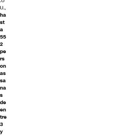
.U
U.,
ha
st
a
55
2
pe
rs
on
as
sa
na
s
de
en
tre
3
y