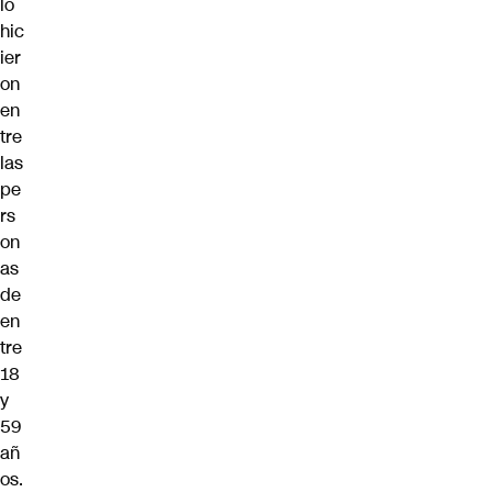
lo
hic
ier
on
en
tre
las
pe
rs
on
as
de
en
tre
18
y
59
añ
os.