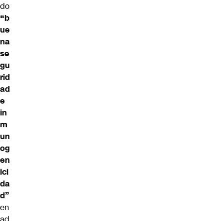
do
“b
ue
na
se
gu
rid
ad
e
in
m
un
og
en
ici
da
d”
en
ad