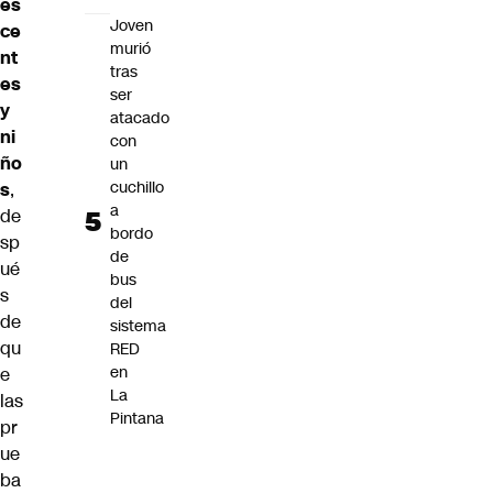
es
Joven
ce
murió
nt
tras
es
ser
y
atacado
ni
con
ño
un
cuchillo
s
,
a
de
bordo
sp
de
ué
bus
s
del
de
sistema
qu
RED
en
e
La
las
Pintana
pr
ue
ba