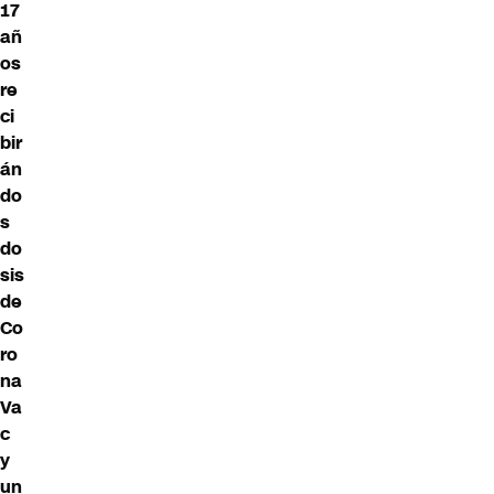
17
añ
os
re
ci
bir
án
do
s
do
sis
de
Co
ro
na
Va
c
y
un