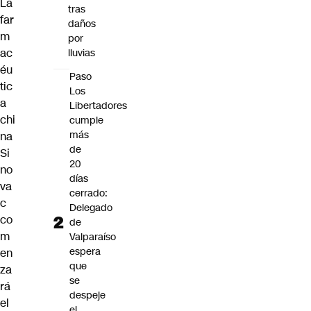
La
tras
far
daños
m
por
ac
lluvias
éu
Paso
tic
Los
a
Libertadores
chi
cumple
más
na
de
Si
20
no
días
va
cerrado:
c
Delegado
co
de
m
Valparaíso
espera
en
que
za
se
rá
despeje
el
el