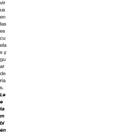
vir
us
en
las
es
cu
ela
s y
gu
ar
de
ría
s.
Le
e
ta
m
bi
én