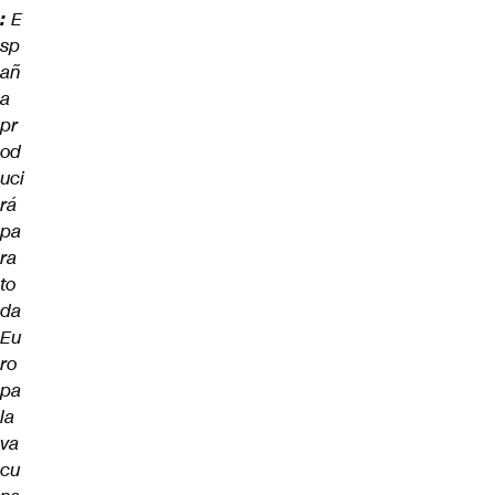
:
E
sp
añ
a
pr
od
uci
rá
pa
ra
to
da
Eu
ro
pa
la
va
cu