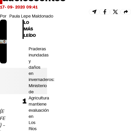
Futuro 360
17- 09- 2020 09:41
Opinión
Por
Paula Lepe Maldonado
LO
MÁS
LEÍDO
Praderas
inundadas
y
daños
en
invernaderos:
Ministerio
de
Agricultura
mantiene
evaluación
(E
en
FE
Los
) –
Ríos