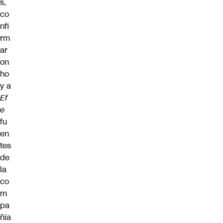
s,
co
nfi
rm
ar
on
ho
y a
Ef
e
fu
en
tes
de
la
co
m
pa
ñía