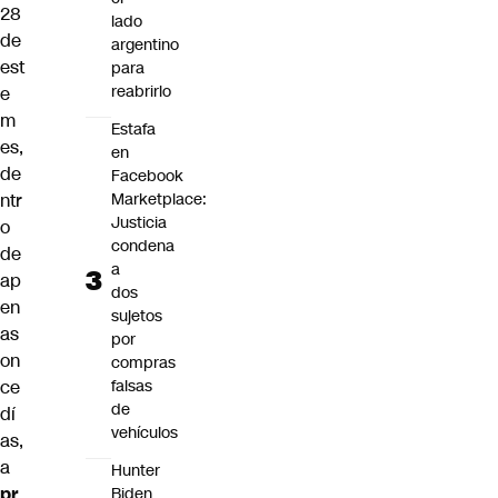
28
lado
de
argentino
est
para
reabrirlo
e
m
Estafa
es,
en
de
Facebook
ntr
Marketplace:
Justicia
o
condena
de
a
ap
dos
en
sujetos
as
por
on
compras
ce
falsas
de
dí
vehículos
as,
a
Hunter
pr
Biden