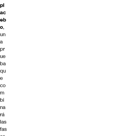
pl
ac
eb
o
,
un
a
pr
ue
ba
qu
e
co
m
bi
na
rá
las
fas