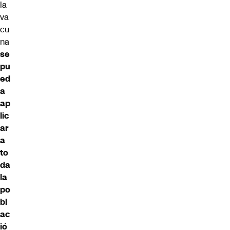
la
va
cu
na
se
pu
ed
a
ap
lic
ar
a
to
da
la
po
bl
ac
ió