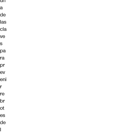
un
a
de
las
cla
ve
s
pa
ra
pr
ev
eni
r
re
br
ot
es
de
l