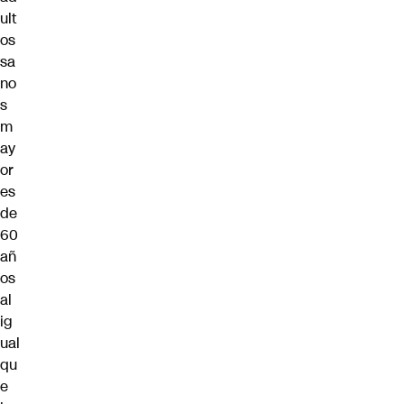
ult
os
sa
no
s
m
ay
or
es
de
60
añ
os
al
ig
ual
qu
e