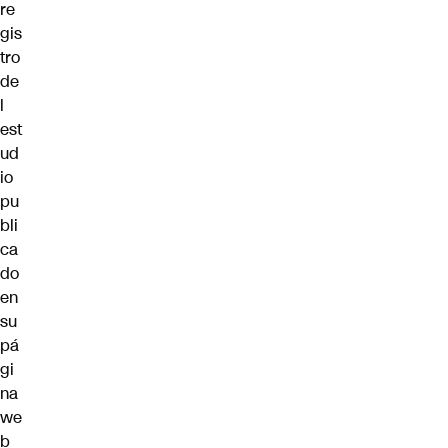
re
gis
tro
de
l
est
ud
io
pu
bli
ca
do
en
su
pá
gi
na
we
b