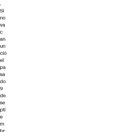
.
Si
no
va
c
an
un
ció
el
pa
sa
do
9
de
se
pti
e
m
br