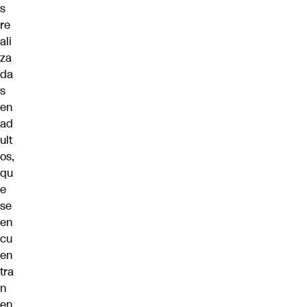
s
re
ali
za
da
s
en
ad
ult
os,
qu
e
se
en
cu
en
tra
n
en