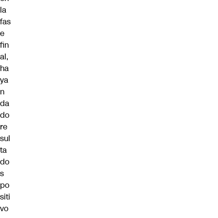
la
fas
e
fin
al,
ha
ya
n
da
do
re
sul
ta
do
s
po
siti
vo