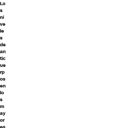
Lo
s
ni
ve
le
s
de
an
tic
ue
rp
os
en
lo
s
m
ay
or
es