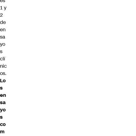
es
1 y
2
de
en
sa
yo
s
clí
nic
os.
Lo
s
en
sa
yo
s
co
m