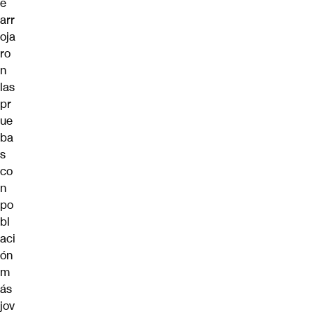
e
arr
oja
ro
n
las
pr
ue
ba
s
co
n
po
bl
aci
ón
m
ás
jov