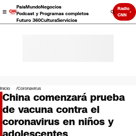
País
Mundo
Negocios
Radio
Podcast y Programas completos
CNN
Futuro 360
Cultura
Servicios
País
Mundo
Negocios
Inicio
Coronavirus
China comenzará prueba
Deportes
Programas completos
de vacuna contra el
Cultura
Servicios
coronavirus en niños y
Bits
CNN Data
adolescentes
CNN tiempo