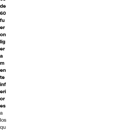
de
60
fu
er
on
lig
er
a
m
en
te
inf
eri
or
es
a
los
qu