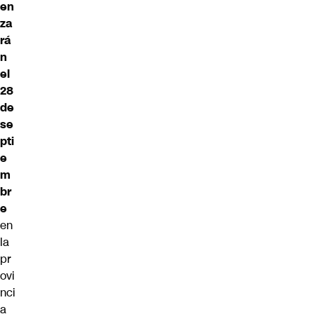
en
za
rá
n
el
28
de
se
pti
e
m
br
e
en
la
pr
ovi
nci
a