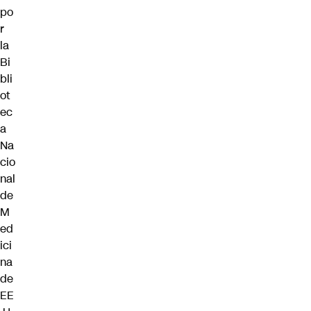
po
r
la
Bi
bli
ot
ec
a
Na
cio
nal
de
M
ed
ici
na
de
EE