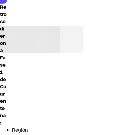
Re
tro
ce
di
er
on
a
Fa
se
1
de
Cu
ar
en
te
na
:
Región