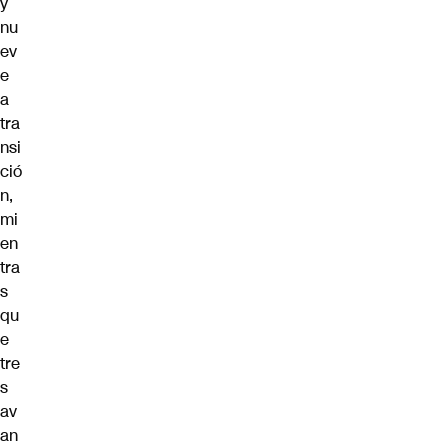
y
nu
ev
e
a
tra
nsi
ció
n,
mi
en
tra
s
qu
e
tre
s
av
an