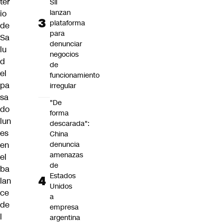
ter
SII
lanzan
io
plataforma
de
para
Sa
denunciar
lu
negocios
d
de
el
funcionamiento
pa
irregular
sa
"De
do
forma
lun
descarada":
es
China
en
denuncia
amenazas
el
de
ba
Estados
lan
Unidos
ce
a
de
empresa
l
argentina