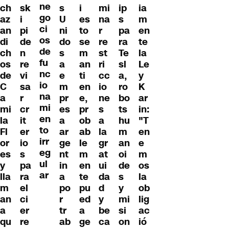
ne
ch
sk
s
i
mi
ip
ia
go
az
i
U
es
na
s
m
ci
an
pi
ni
to
r
pa
en
os
di
de
do
se
re
ra
te
de
ch
n
s
m
st
Te
la
fu
os
re
a
an
ri
sl
Le
nc
de
vi
e
ti
cc
a,
y
io
C
sa
m
en
io
ro
K
na
a
r
pr
e,
ne
bo
ar
mi
mi
cr
es
pr
s
ts
in:
en
la
it
a
ob
a
hu
"T
to
Fl
er
ar
ab
la
m
en
irr
or
io
ge
le
gr
an
e
eg
es
s
nt
m
at
oi
m
ul
y
pa
in
en
ui
de
os
ar
lla
ra
a
te
da
s
la
m
el
po
pu
d
y
ob
an
ci
r
ed
y
mi
lig
a
er
tr
a
be
si
ac
qu
re
ab
ge
ca
on
ió