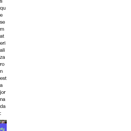
s
qu
e
se
m
at
eri
ali
za
ro
n
est
a
jor
na
da
: