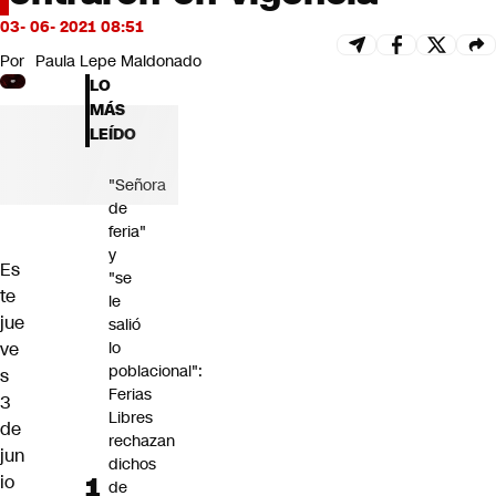
Futuro 360
03- 06- 2021 08:51
Opinión
Por
Paula Lepe Maldonado
LO
MÁS
LEÍDO
"Señora
de
feria"
y
Es
"se
te
le
jue
salió
ve
lo
poblacional":
s
Ferias
3
Libres
de
rechazan
jun
dichos
io
de