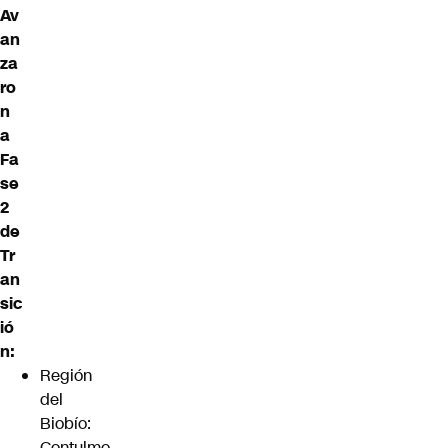
Av
an
za
ro
n
a
Fa
se
2
de
Tr
an
sic
ió
n:
Región
del
Biobío:
Contulmo