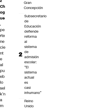
z
Gran
Ch
Concepción
og
Subsecretario
ue
de
,
Educación
pe
defiende
rte
reforma
ne
al
sistema
cie
de
nt
admisión
e
escolar:
al
“El
pu
sistema
eb
actual
lo
es
casi
sel
inhumano”
k’n
a
Reino
m
Unido