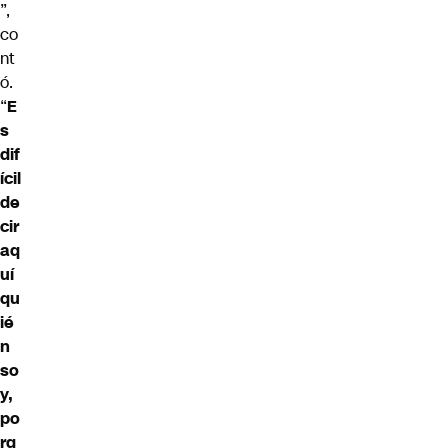
”,
co
nt
ó.
“
E
s
dif
ícil
de
cir
aq
uí
qu
ié
n
so
y,
po
rq