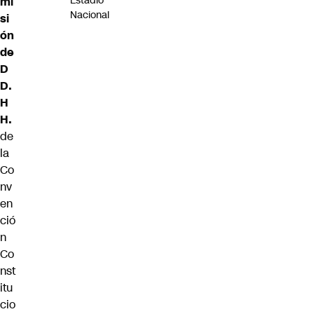
Estadio
mi
Nacional
si
ón
de
D
D.
H
H.
de
la
Co
nv
en
ció
n
Co
nst
itu
cio