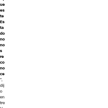
ue
es
te
Es
ta
do
no
no
s
re
co
no
ce
“,
dij
o
en
tre