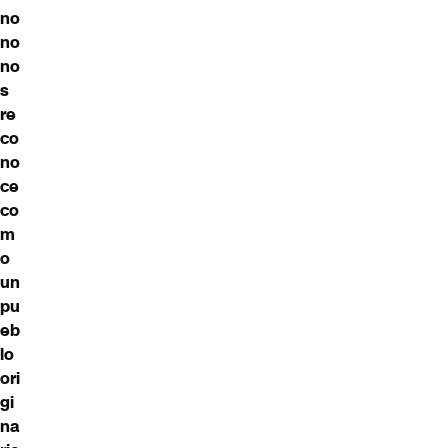
no
no
no
s
re
co
no
ce
co
m
o
un
pu
eb
lo
ori
gi
na