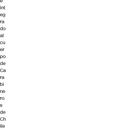
e
int
eg
ra
do
al
cu
er
po
de
Ca
ra
bi
ne
ro
s
de
Ch
ile