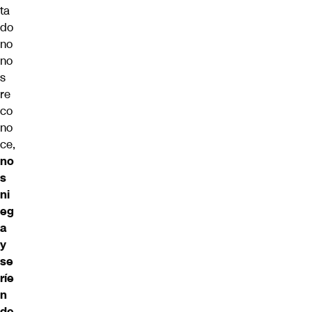
ta
do
no
no
s
re
co
no
ce,
no
s
ni
eg
a
y
se
ríe
n
de