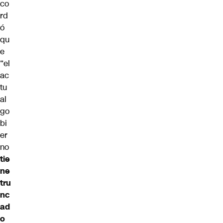
co
rd
ó
qu
e
“el
ac
tu
al
go
bi
er
no
tie
ne
tru
nc
ad
o