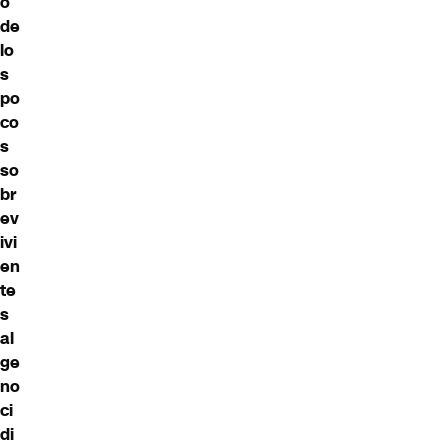
o
de
lo
s
po
co
s
so
br
ev
ivi
en
te
s
al
ge
no
ci
di