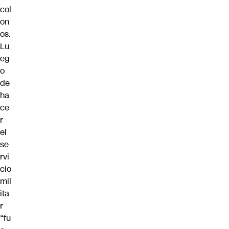
col
on
os.
Lu
eg
o
de
ha
ce
r
el
se
rvi
cio
mil
ita
r
“fu