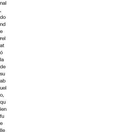
nal
,
do
nd
e
rel
at
ó
la
de
su
ab
uel
o,
qu
ien
fu
e
lle