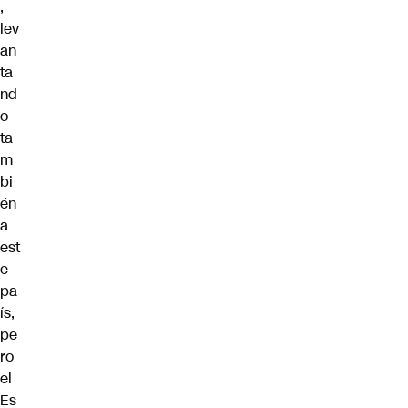
,
lev
an
ta
nd
o
ta
m
bi
én
a
est
e
pa
ís,
pe
ro
el
Es