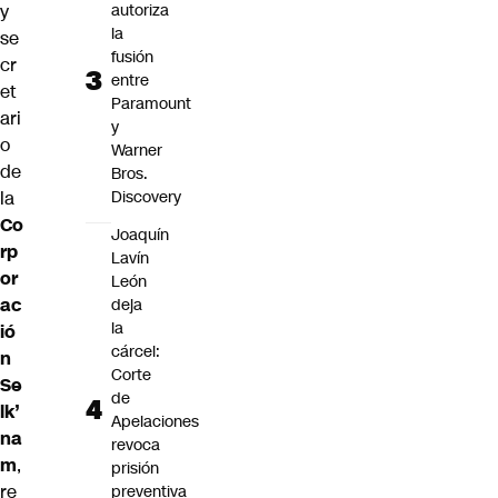
autoriza
y
la
se
fusión
cr
entre
et
Paramount
ari
y
o
Warner
de
Bros.
Discovery
la
Co
Joaquín
rp
Lavín
or
León
ac
deja
la
ió
cárcel:
n
Corte
Se
de
lk’
Apelaciones
na
revoca
m
,
prisión
re
preventiva