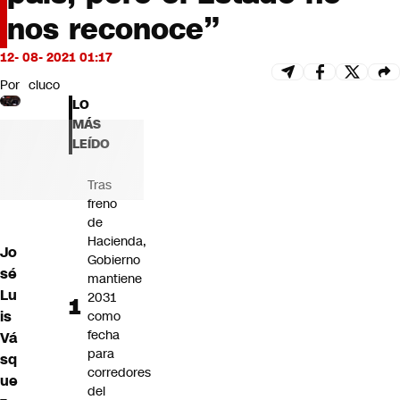
Futuro 360
nos reconoce”
Opinión
12- 08- 2021 01:17
Por
cluco
LO
MÁS
LEÍDO
Tras
freno
de
Hacienda,
Jo
Gobierno
sé
mantiene
Lu
2031
is
como
fecha
Vá
para
sq
corredores
ue
del