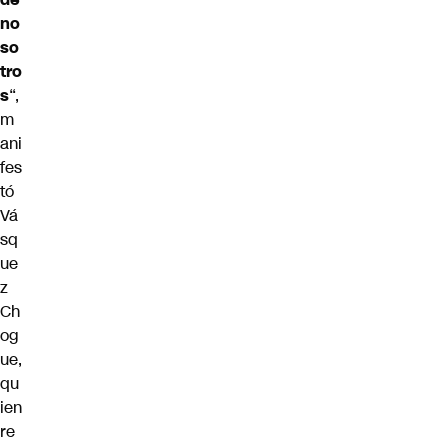
no
so
tro
s
“,
m
ani
fes
tó
Vá
sq
ue
z
Ch
og
ue,
qu
ien
re