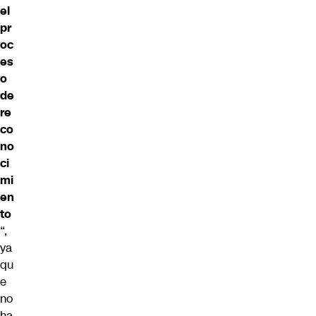
el
pr
oc
es
o
de
re
co
no
ci
mi
en
to
“,
ya
qu
e
no
ha