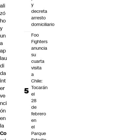
y
ali
decreta
zó
arresto
ho
domiciliario
y
Foo
un
Fighters
a
anuncia
ap
su
lau
cuarta
di
visita
da
a
int
Chile:
Tocarán
er
el
ve
28
nci
de
ón
febrero
en
en
la
el
Co
Parque