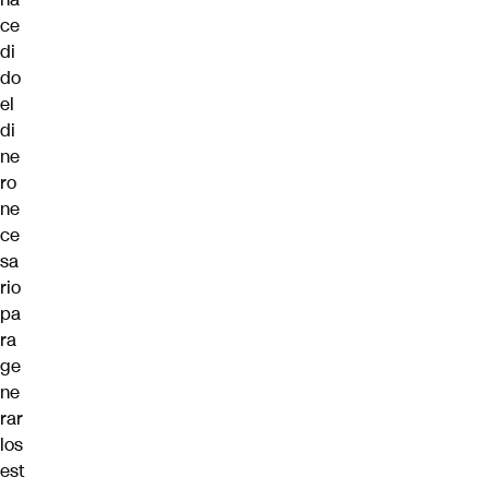
ce
di
do
el
di
ne
ro
ne
ce
sa
rio
pa
ra
ge
ne
rar
los
est