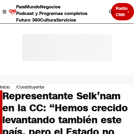
País
Mundo
Negocios
Radio
Podcast y Programas completos
CNN
Futuro 360
Cultura
Servicios
País
Mundo
Negocios
Inicio
Constituyente
Representante Selk’nam
Deportes
Programas completos
en la CC: “Hemos crecido
Cultura
Servicios
levantando también este
Bits
CNN Data
país, pero el Estado no
CNN tiempo