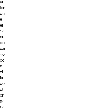
ud
ios
qu
e
el
Se
na
do
exi
ge
co
n
el
fin
de
ot
or
ga
rle