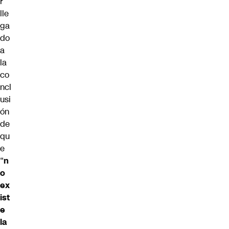
r
lle
ga
do
a
la
co
ncl
usi
ón
de
qu
e
“
n
o
ex
ist
e
la