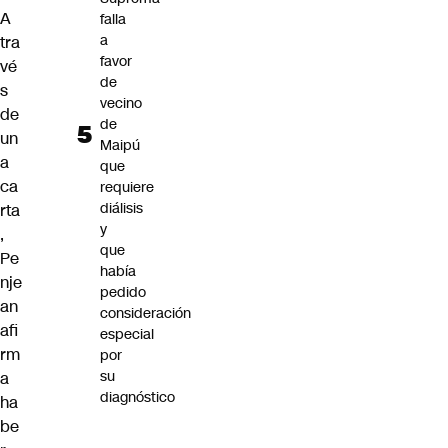
A
falla
a
tra
favor
vé
de
s
vecino
de
de
un
Maipú
a
que
ca
requiere
diálisis
rta
y
,
que
Pe
había
nje
pedido
an
consideración
afi
especial
rm
por
su
a
diagnóstico
ha
be