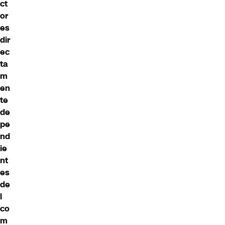
ct
or
es
dir
ec
ta
m
en
te
de
pe
nd
ie
nt
es
de
l
co
m