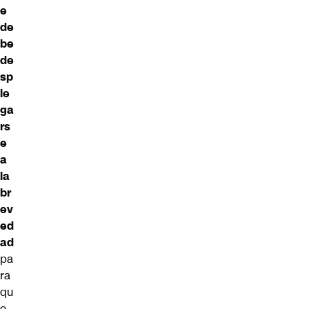
e
de
be
de
sp
le
ga
rs
e
a
la
br
ev
ed
ad
pa
ra
qu
e