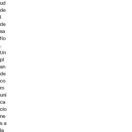
ud
de
l
de
sa
fío
.
Un
pl
an
de
co
m
uni
ca
cio
ne
s a
la