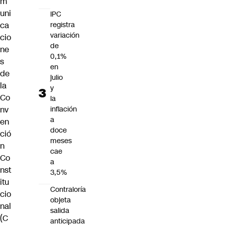
m
uni
IPC
registra
ca
variación
cio
de
ne
0,1%
s
en
de
julio
la
y
Co
la
inflación
nv
a
en
doce
ció
meses
n
cae
Co
a
nst
3,5%
itu
Contraloría
cio
objeta
nal
salida
(C
anticipada