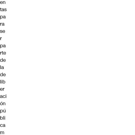
en
tas
pa
ra
se
r
pa
rte
de
la
de
lib
er
aci
ón
pú
bli
ca
m