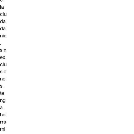
la
ciu
da
da
nía
,
sin
ex
clu
sio
ne
s,
te
ng
a
he
rra
mi