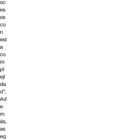
oc
es
os
co
n
est
a
co
m
pl
eji
da
d”.
Ad
e
m
ás,
as
eg