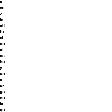
a
vo
z
in
sti
tu
ci
on
al
es
ho
y
un
a
ur
ge
nc
ia
qu