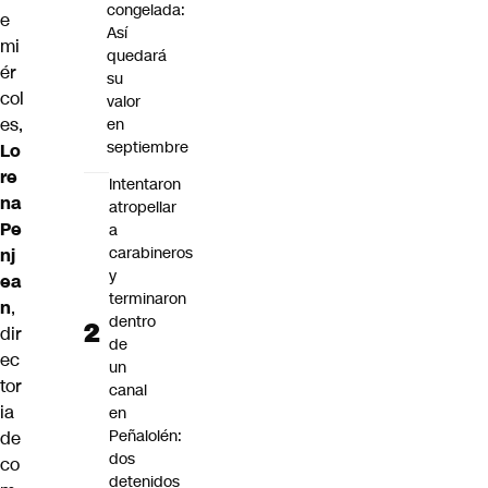
congelada:
e
Así
mi
quedará
ér
su
col
valor
es,
en
septiembre
Lo
re
Intentaron
na
atropellar
Pe
a
carabineros
nj
y
ea
terminaron
n
,
dentro
dir
de
ec
un
tor
canal
ia
en
Peñalolén:
de
dos
co
detenidos