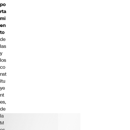
po
rta
mi
en
to
de
las
y
los
co
nst
itu
ye
nt
es,
de
la
M
es