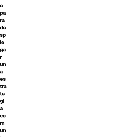
e
pa
ra
de
sp
le
ga
r
un
a
es
tra
te
gi
a
co
m
un