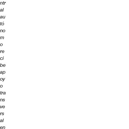
ntr
al
au
tó
no
m
o
re
ci
be
ap
oy
o
tra
ns
ve
rs
al
en