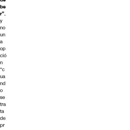
be
r”
,
y
no
un
a
op
ció
n
“c
ua
nd
o
se
tra
ta
de
pr