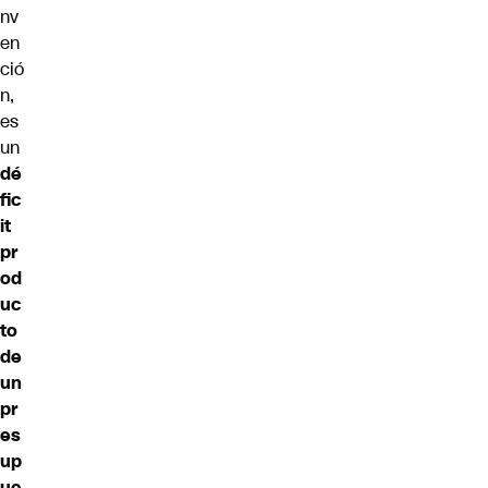
nv
en
ció
n,
es
un
dé
fic
it
pr
od
uc
to
de
un
pr
es
up
ue