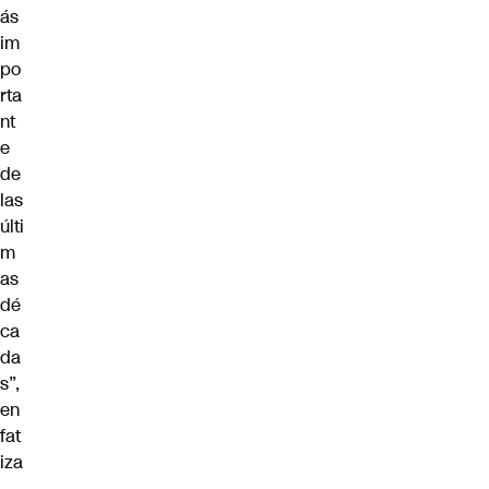
ás
im
po
rta
nt
e
de
las
últi
m
as
dé
ca
da
s”,
en
fat
iza
.