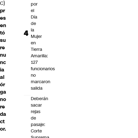
C)
por
pr
el
Día
es
de
en
la
tó
Mujer
su
en
re
Tierra
nu
Amarilla:
nc
127
funcionarios
ia
no
al
marcaron
ór
salida
ga
Deberán
no
sacar
re
rejas
da
de
ct
pasaje:
or.
Corte
Suprema