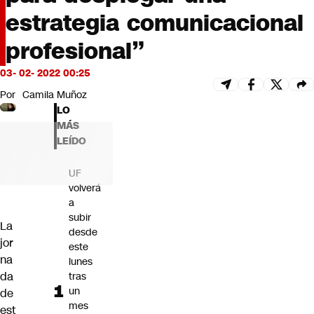
Futuro 360
estrategia comunicacional
Opinión
profesional”
03- 02- 2022 00:25
Por
Camila Muñoz
LO
MÁS
LEÍDO
UF
volverá
a
subir
La
desde
jor
este
na
lunes
da
tras
un
de
mes
est