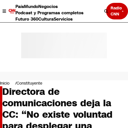
País
Mundo
Negocios
Radio
Podcast y Programas completos
CNN
Futuro 360
Cultura
Servicios
País
Mundo
Negocios
Inicio
Constituyente
Directora de
Deportes
Programas completos
comunicaciones deja la
Cultura
Servicios
CC: “No existe voluntad
Bits
CNN Data
para desplegar una
CNN tiempo