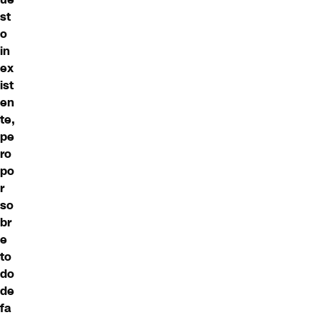
st
o
in
ex
ist
en
te,
pe
ro
po
r
so
br
e
to
do
de
fa