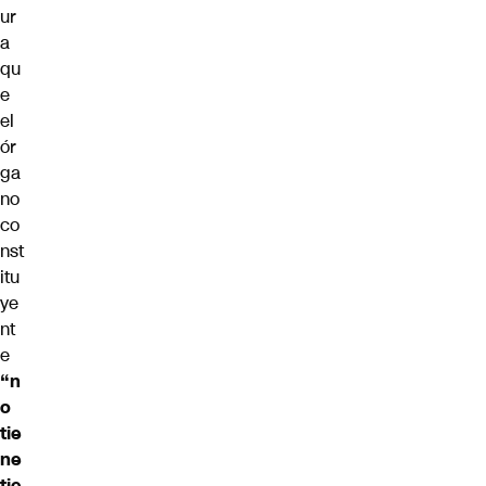
ur
a
qu
e
el
ór
ga
no
co
nst
itu
ye
nt
e
“n
o
tie
ne
tie