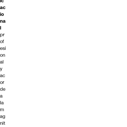
ic
ac
io
na
l
pr
of
esi
on
al
y
ac
or
de
a
la
m
ag
nit