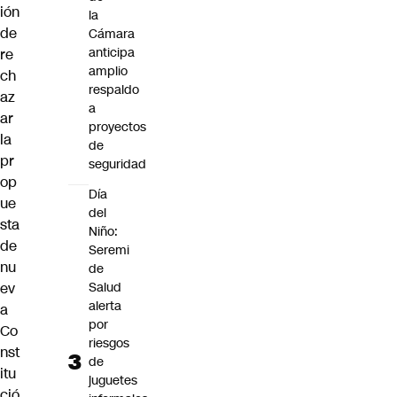
ión
la
de
Cámara
anticipa
re
amplio
ch
respaldo
az
a
ar
proyectos
la
de
pr
seguridad
op
Día
ue
del
sta
Niño:
de
Seremi
nu
de
Salud
ev
alerta
a
por
Co
riesgos
nst
de
itu
juguetes
ció