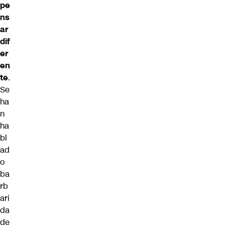
pe
ns
ar
dif
er
en
te
.
Se
ha
n
ha
bl
ad
o
ba
rb
ari
da
de