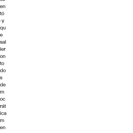
en
tó
-y
qu
e
sal
ier
on
to
do
s
de
m
oc
rát
ica
m
en