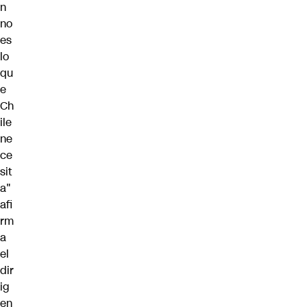
n
no
es
lo
qu
e
Ch
ile
ne
ce
sit
a"
afi
rm
a
el
dir
ig
en