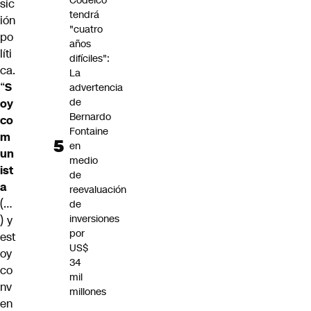
Codelco
sic
tendrá
ión
"cuatro
po
años
líti
difíciles":
ca.
La
“
S
advertencia
de
oy
Bernardo
co
Fontaine
m
en
un
medio
ist
de
a
reevaluación
(…
de
inversiones
) y
por
est
US$
oy
34
co
mil
nv
millones
en