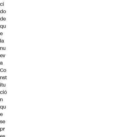
ci
do
de
qu
e
la
nu
ev
a
Co
nst
itu
ció
n
qu
e
se
pr
es