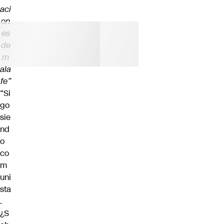
aci
on
es
de
m
ala
fe”
“Si
go
sie
nd
o
co
m
uni
sta
.
¿S