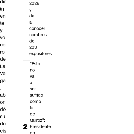
dir
2026
ig
y
en
da
a
te
conocer
y
nombres
vo
de
ce
203
ro
expositores
de
“Esto
La
no
Ve
va
ga
a
,
ser
ab
sufrido
como
or
lo
dó
de
su
Quiroz”:
de
Presidente
cis
de