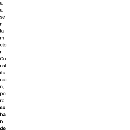
a
a
se
r
la
m
ejo
r
Co
nst
itu
ció
n,
pe
ro
se
ha
n
de