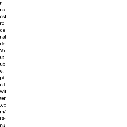
r
nu
est
ro
ca
nal
de
Yo
ut
ub
e.
pi
c.t
wit
ter
.co
m/
DF
nu