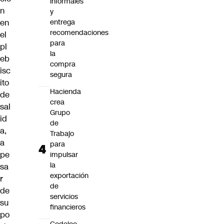
informales
n
y
entrega
en
recomendaciones
el
para
pl
la
eb
compra
isc
segura
ito
Hacienda
de
crea
sal
Grupo
id
de
a
,
Trabajo
a
para
pe
impulsar
la
sa
exportación
r
de
de
servicios
su
financieros
po