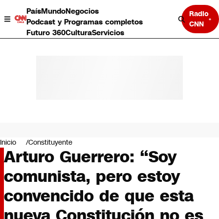
País
Mundo
Negocios
Radio
Podcast y Programas completos
CNN
Futuro 360
Cultura
Servicios
País
Mundo
Negocios
Inicio
Constituyente
Arturo Guerrero: “Soy
Deportes
Programas completos
comunista, pero estoy
Cultura
Servicios
convencido de que esta
Bits
CNN Data
nueva Constitución no es
CNN tiempo