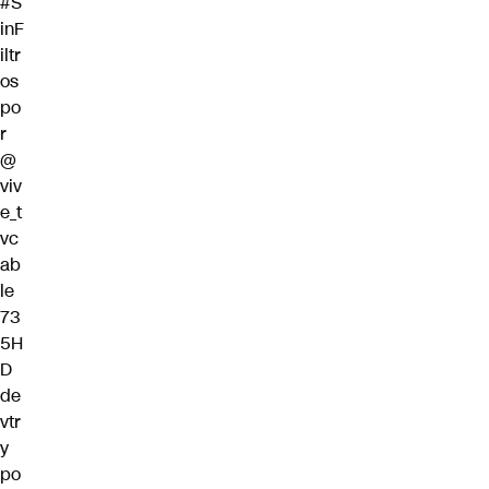
#S
inF
iltr
os
po
r
@
viv
e_t
vc
ab
le
73
5H
D
de
vtr
y
po