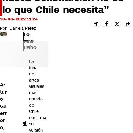
Futuro 360
lo que Chile necesita”
Opinión
10- 08- 2022 11:24
Por
Daniela Pérez
LO
MÁS
LEÍDO
La
feria
de
artes
Ar
visuales
tur
más
o
grande
de
Gu
Chile
err
confirma
er
su
o
,
versión