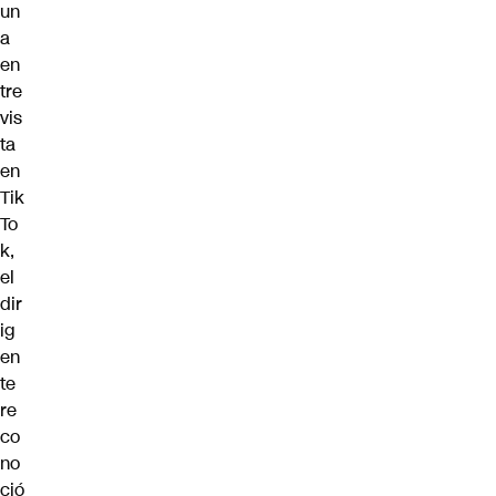
un
a
en
tre
vis
ta
en
Tik
To
k,
el
dir
ig
en
te
re
co
no
ció