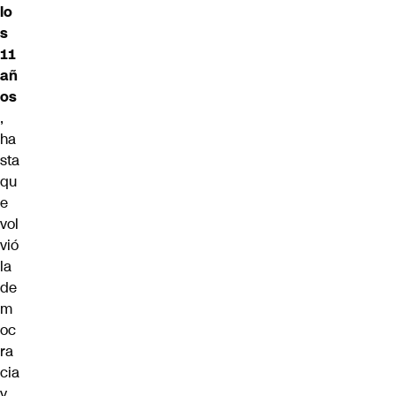
lo
s
11
añ
os
,
ha
sta
qu
e
vol
vió
la
de
m
oc
ra
cia
y