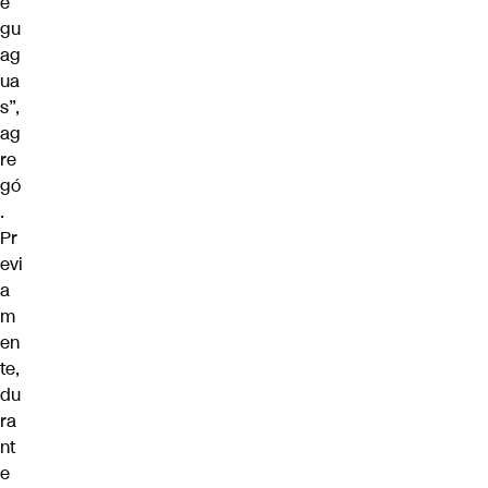
e
gu
ag
ua
s”,
ag
re
gó
.
Pr
evi
a
m
en
te,
du
ra
nt
e