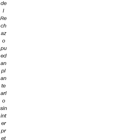
de
l
Re
ch
az
o
pu
ed
an
pl
an
te
arl
o
sin
int
er
pr
et