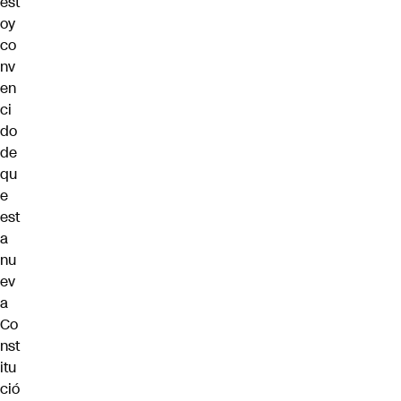
est
oy
co
nv
en
ci
do
de
qu
e
est
a
nu
ev
a
Co
nst
itu
ció