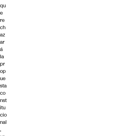
qu
e
re
ch
az
ar
á
la
pr
op
ue
sta
co
nst
itu
cio
nal
,