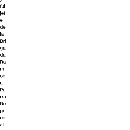
fui
jef
e
de
la
Bri
ga
da
Ra
m
on
a
Pa
rra
Re
gi
on
al