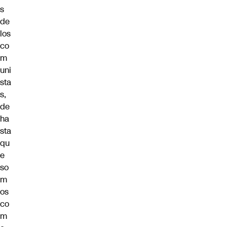
s
de
los
co
m
uni
sta
s,
de
ha
sta
qu
e
so
m
os
co
m