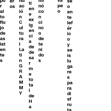
va
po
nd
mi
er
se
ti
pe
r
ac
nó
os
o
en
o
al
ió
co
en
e
to
n
n
te
ex
flu
C
ci
lef
ig
jo
ul
nc
ér
en
de
tu
o
ic
ci
as
ra
de
o
a
ist
l
te
y
de
en
La
ni
se
de
te
ti
do
is
sa
s
n
s
lu
r
G
ga
m
R
re
e
A
s
to
M
pa
ta
M
ra
l
Y
di
de
sf
H
ru
a
ta