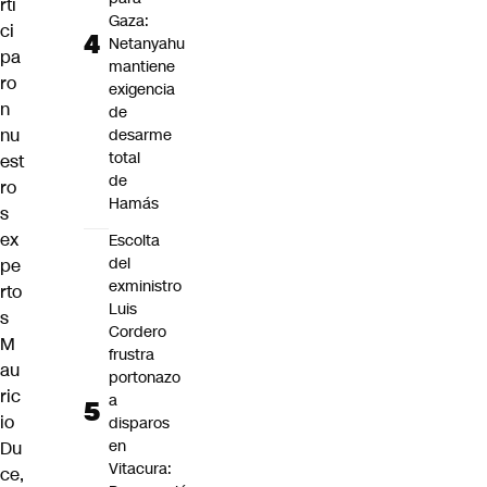
rti
Gaza:
ci
Netanyahu
pa
mantiene
ro
exigencia
n
de
nu
desarme
total
est
de
ro
Hamás
s
ex
Escolta
del
pe
exministro
rto
Luis
s
Cordero
M
frustra
au
portonazo
ric
a
io
disparos
en
Du
Vitacura:
ce,