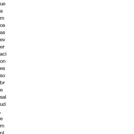
ue
a
m
os
as
ev
er
aci
on
es
so
br
e
sal
ud
,
e
m
pl