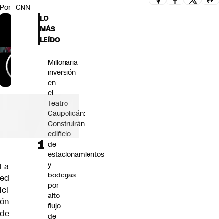
Por
CNN
Futuro 360
LO
Opinión
MÁS
LEÍDO
Millonaria
inversión
en
el
Teatro
Caupolicán:
Construirán
edificio
de
estacionamientos
y
La
bodegas
ed
por
ici
alto
ón
flujo
de
de