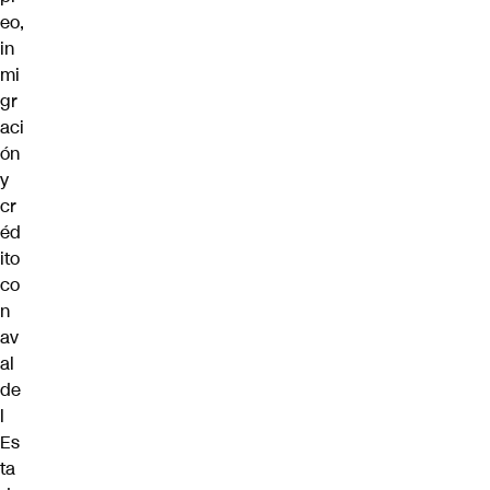
eo,
in
mi
gr
aci
ón
y
cr
éd
ito
co
n
av
al
de
l
Es
ta