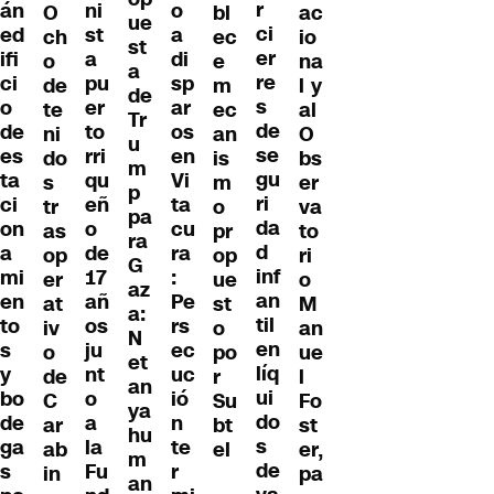
r
án
ni
o
O
bl
ac
ue
ci
ed
st
a
ch
ec
io
st
er
ifi
a
di
o
e
na
a
re
ci
pu
sp
de
m
l y
de
s
o
er
ar
te
ec
al
Tr
de
de
to
os
ni
an
O
u
se
es
rri
en
do
is
bs
m
gu
ta
qu
Vi
s
m
er
p
ri
ci
eñ
ta
tr
o
va
pa
da
on
o
cu
as
pr
to
ra
d
a
de
ra
op
op
ri
G
inf
mi
17
:
er
ue
o
az
an
en
añ
Pe
at
st
M
a:
til
to
os
rs
iv
o
an
N
en
s
ju
ec
o
po
ue
et
líq
y
nt
uc
de
r
l
an
ui
bo
o
ió
C
Su
Fo
ya
do
de
a
n
ar
bt
st
hu
s
ga
la
te
ab
el
er,
m
de
s
Fu
r
in
pa
an