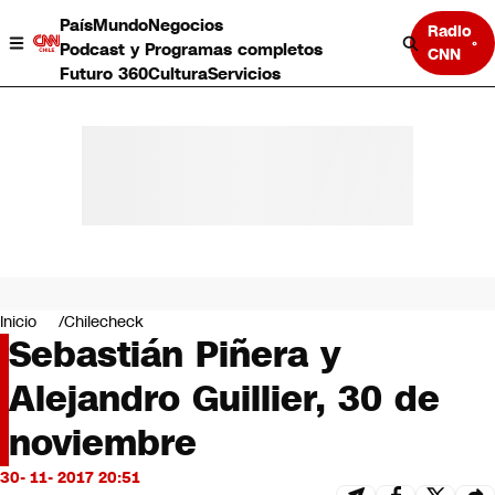
País
Mundo
Negocios
Radio
Podcast y Programas completos
CNN
Futuro 360
Cultura
Servicios
País
Mundo
Negocios
Inicio
Chilecheck
Sebastián Piñera y
Deportes
Programas completos
Alejandro Guillier, 30 de
Cultura
Servicios
noviembre
Bits
CNN Data
30- 11- 2017 20:51
CNN tiempo