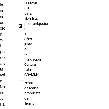
US$250
la
mil
co
para
nd
violinista
uc
puertorriqueño
ció
de
n
17
años
de
junto
l
a
pe
la
rio
Fundación
dis
Cultural
ta
Latin
Ivá
GRAMMY
n
Israel
Nú
descarta
ñe
propuesta
z.
de
Trump
Pa
para