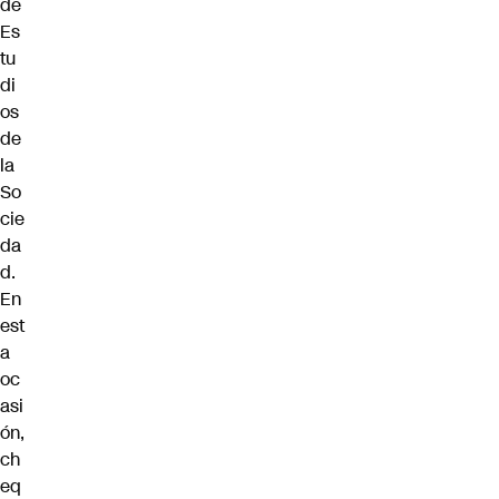
de
Es
tu
di
os
de
la
So
cie
da
d.
En
est
a
oc
asi
ón,
ch
eq