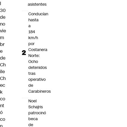
l
asistentes
30
Conducían
de
hasta
no
a
vie
184
m
km/h
por
br
Costanera
e
Norte:
de
Ocho
Ch
detenidos
ile
tras
Ch
operativo
ec
de
Carabineros
k
co
Noel
nt
Schajris
ó
patrocinó
co
beca
de
n