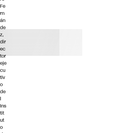
Fe
rn
án
de
z,
dir
ec
tor
eje
cu
tiv
o
de
l
Ins
tit
ut
o