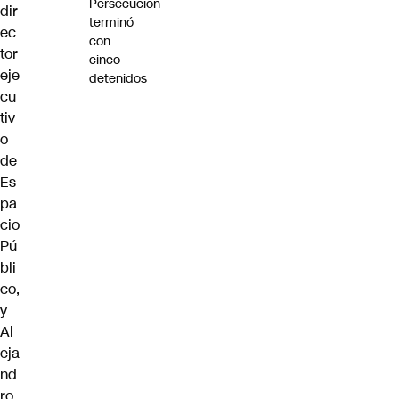
Persecución
dir
terminó
ec
con
tor
cinco
eje
detenidos
cu
tiv
o
de
Es
pa
cio
Pú
bli
co,
y
Al
eja
nd
ro