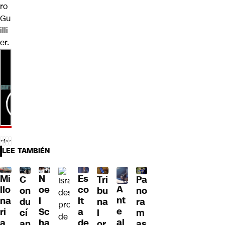
ro
Gu
illi
er.
LEE TAMBIÉN
Mi
N
Es
C
Tri
Pa
A
llo
oe
co
on
bu
no
nt
na
l
lt
du
na
ra
e
ri
Sc
a
cí
l
m
al
a
ha
de
an
or
as