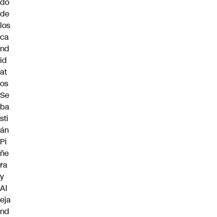
do
de
los
ca
nd
id
at
os
Se
ba
sti
án
Pi
ñe
ra
y
Al
eja
nd