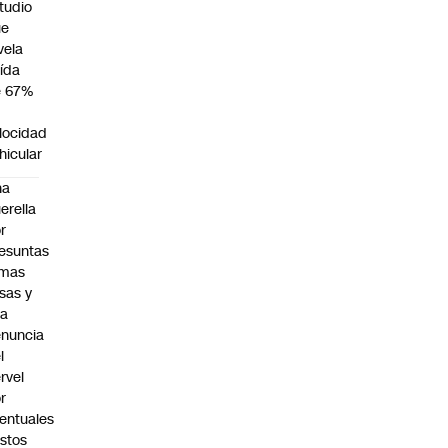
tudio
ue
vela
ída
e 67%
n
locidad
hicular
na
erella
r
esuntas
rmas
lsas y
na
nuncia
l
rvel
r
entuales
stos