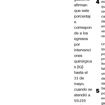
es
afirman
q
que este
re
porcentaj
ca
d
e
e
correspon
ve
de a los
ve
egresos
por
U
qu
intervenci
po
ones
pr
quirúrgica
fi
s (IQ)
fa
hasta el
u
31 de
de
mayo,
de
Se
cuando se
po
atendió a
ev
59.219
ga