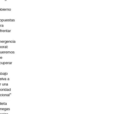
bierno
0
opuestas
ra
frentar
ergencia
boral:
Queremos
ue
cuperar
abajo
elva a
r una
ioridad
cional”
lieta
enegas