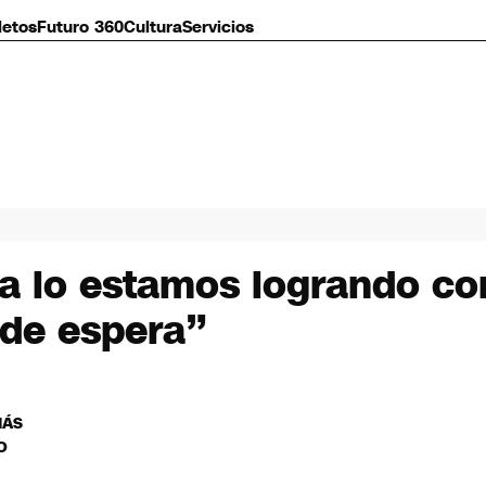
letos
Futuro 360
Cultura
Servicios
a lo estamos logrando co
 de espera”
MÁS
O