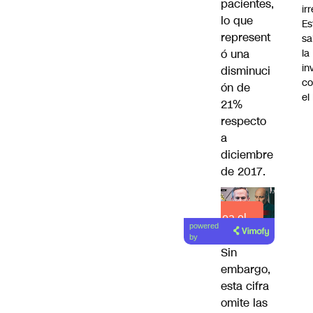
pacientes,
ir
lo que
Es
represent
sa
ó una
la
in
disminuci
co
ón de
el
21%
respecto
a
diciembre
de 2017.
Lea el
powered
artículo
by
Sin
embargo,
esta cifra
omite las