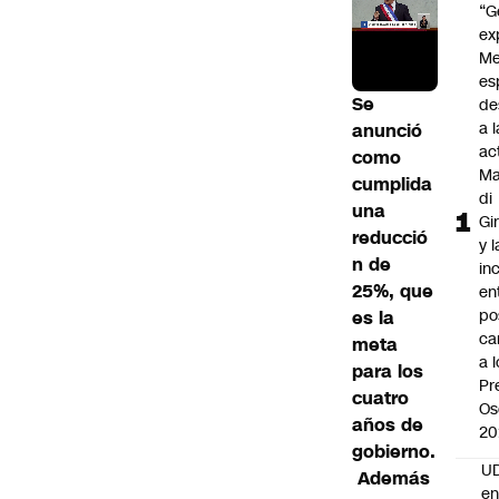
“G
ex
Me
es
Se
de
a l
anunció
ac
como
Ma
cumplida
di
una
Gi
reducció
y l
n de
in
25%, que
en
po
es la
ca
meta
a 
para los
Pr
cuatro
Os
años de
20
gobierno.
UD
Además
en