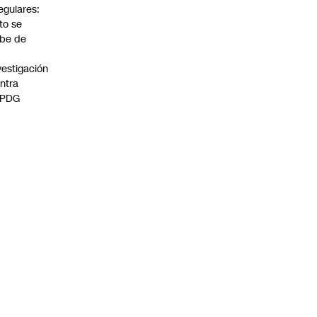
regulares:
to se
be de
vestigación
ntra
 PDG