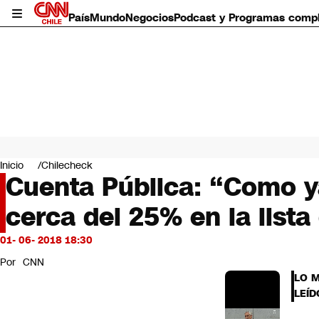
País
Mundo
Negocios
Podcast y Programas comp
País
Mundo
Inicio
Chilecheck
Negocios
Cuenta Pública: “Como y
Deportes
cerca del 25% en la lista
Programas completos
Cultura
Servicios
01- 06- 2018 18:30
Bits
Por
CNN
CNN Data
LO 
CNN tiempo
LEÍD
Futuro 360
Opinión