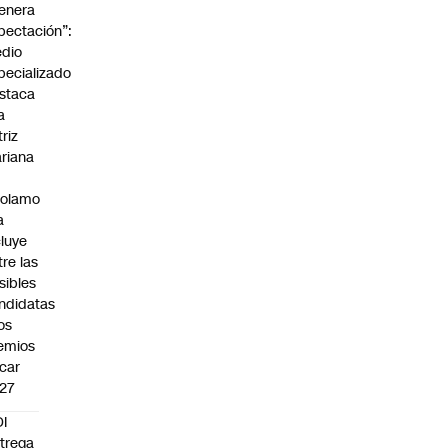
enera
pectación”:
dio
pecializado
staca
a
triz
riana
rolamo
a
cluye
tre las
sibles
ndidatas
los
emios
car
27
I
trega