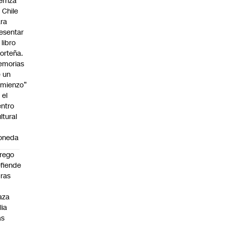
erriza
 Chile
ra
esentar
 libro
orteña.
emorias
 un
mienzo”
 el
ntro
ltural
a
oneda
rego
fiende
ras
n
aza
lia
as