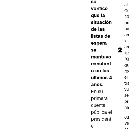
se
al
verificó
Go
que la
2
situación
pr
de las
pa
en
listas de
la
espera
em
se
la
mantuvo
“
constant
q
e en los
re
últimos 4
el
tr
años.
vu
En su
se
primera
pr
cuenta
na
pública el
Ju
president
V
e