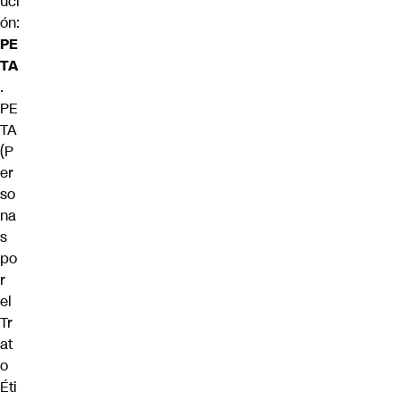
uci
ón:
PE
TA
.
PE
TA
(P
er
so
na
s
po
r
el
Tr
at
o
Éti