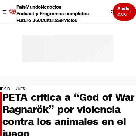
País
Mundo
Negocios
Radio
Podcast y Programas completos
CNN
Futuro 360
Cultura
Servicios
País
Mundo
Negocios
Inicio
Bits
PETA critica a “God of War
Deportes
Programas completos
Ragnarök” por violencia
Cultura
Servicios
contra los animales en el
Bits
CNN Data
juego
CNN tiempo