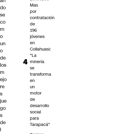
án
Mas
do
por
se
contratación
co
de
m
196
o
jóvenes
en
un
Collahuasi:
o
"La
de
minería
los
se
m
transforma
ejo
en
re
un
motor
s
de
jue
desarrollo
go
social
s
para
de
Tarapacá"
l