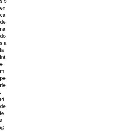
s o
en
ca
de
na
do
s a
la
int
e
m
pe
rie
.
Pí
de
le
a
@