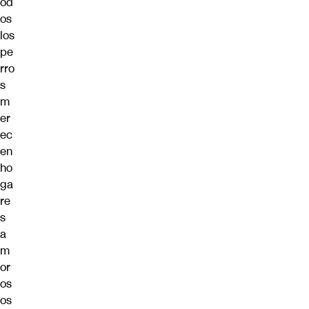
od
os
los
pe
rro
s
m
er
ec
en
ho
ga
re
s
a
m
or
os
os