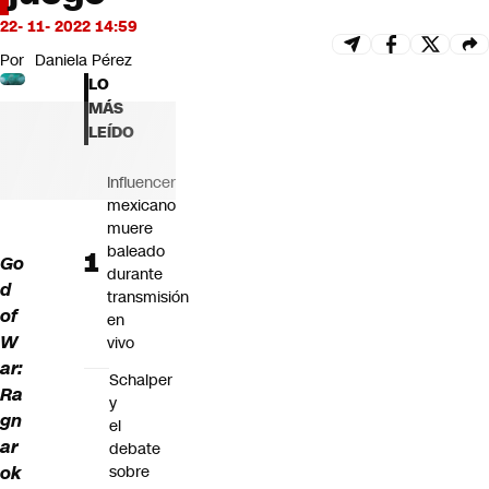
Futuro 360
22- 11- 2022 14:59
Opinión
Por
Daniela Pérez
LO
MÁS
LEÍDO
Influencer
mexicano
muere
baleado
Go
durante
d
transmisión
of
en
W
vivo
ar:
Schalper
Ra
y
gn
el
ar
debate
sobre
ok