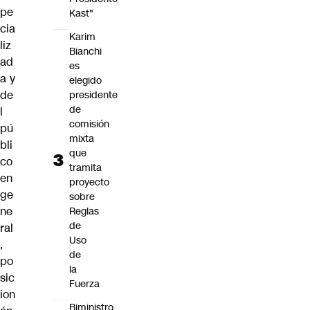
pe
Kast"
cia
Karim
liz
Bianchi
ad
es
a y
elegido
de
presidente
de
l
comisión
pú
mixta
bli
que
co
tramita
en
proyecto
ge
sobre
ne
Reglas
de
ral
Uso
,
de
po
la
sic
Fuerza
ion
Biministro