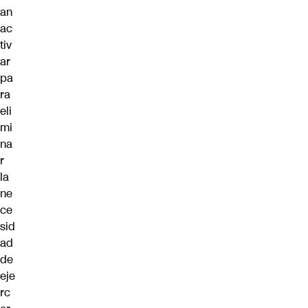
an
ac
tiv
ar
pa
ra
eli
mi
na
r
la
ne
ce
sid
ad
de
eje
rc