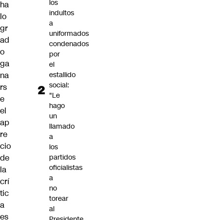
los
ha
indultos
lo
a
gr
uniformados
ad
condenados
o
por
ga
el
estallido
na
social:
rs
"Le
e
hago
el
un
ap
llamado
re
a
cio
los
partidos
de
oficialistas
la
a
crí
no
tic
torear
a
al
es
Presidente