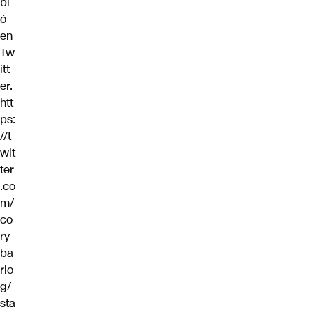
bi
ó
en
Tw
itt
er.
htt
ps:
//t
wit
ter
.co
m/
co
ry
ba
rlo
g/
sta