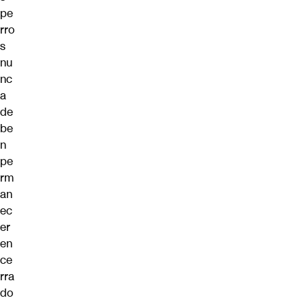
pe
rro
s
nu
nc
a
de
be
n
pe
rm
an
ec
er
en
ce
rra
do