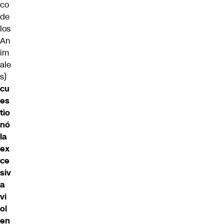
co
de
los
An
im
ale
s)
cu
es
tio
nó
la
ex
ce
siv
a
vi
ol
en