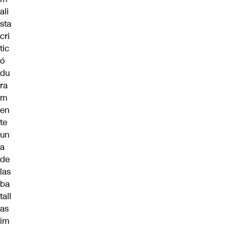
ali
sta
cri
tic
ó
du
ra
m
en
te
un
a
de
las
ba
tall
as
im