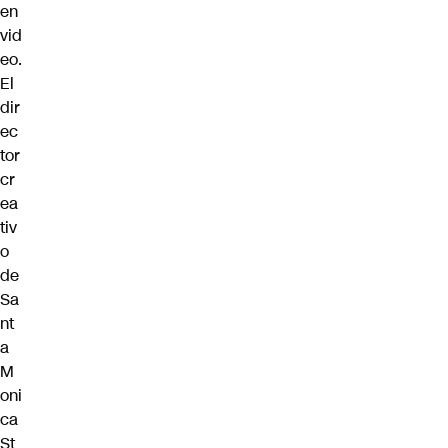
en
vid
eo.
El
dir
ec
tor
cr
ea
tiv
o
de
Sa
nt
a
M
oni
ca
St