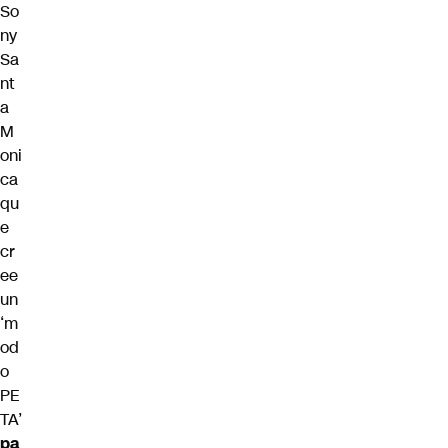
So
ny
Sa
nt
a
M
oni
ca
qu
e
cr
ee
un
‘m
od
o
PE
TA’
pa