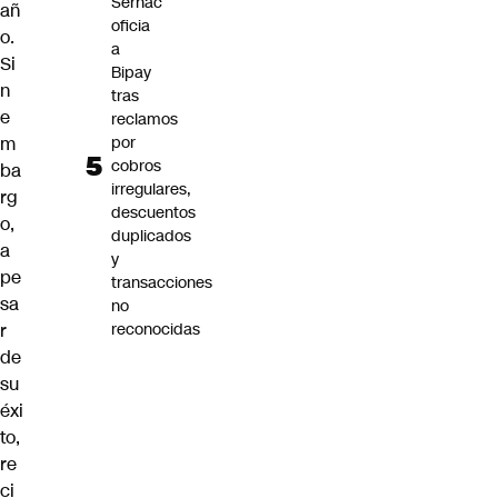
Sernac
añ
oficia
o.
a
Si
Bipay
n
tras
e
reclamos
por
m
cobros
ba
irregulares,
rg
descuentos
o,
duplicados
a
y
pe
transacciones
sa
no
reconocidas
r
de
su
éxi
to,
re
ci