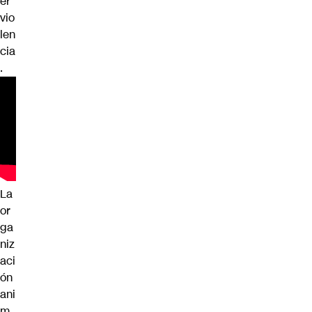
er
vio
len
cia
.
La
or
ga
niz
aci
ón
ani
m