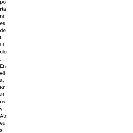
po
rta
nt
es
de
l
tít
ulo
.
En
ell
a,
Kr
at
os
y
Atr
eu
s