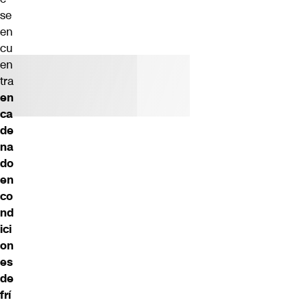
se
en
cu
en
tra
en
ca
de
na
do
en
co
nd
ici
on
es
de
frí