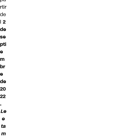
rtir
de
l
2
de
se
pti
e
m
br
e
de
20
22
.
Le
e
ta
m