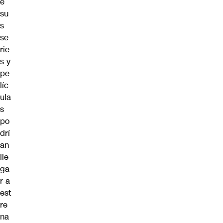
e
su
s
se
rie
s y
pe
líc
ula
s
po
drí
an
lle
ga
r a
est
re
na