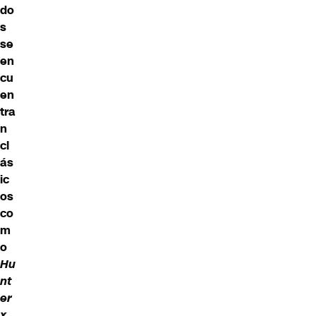
do
s
se
en
cu
en
tra
n
cl
ás
ic
os
co
m
o
Hu
nt
er
x