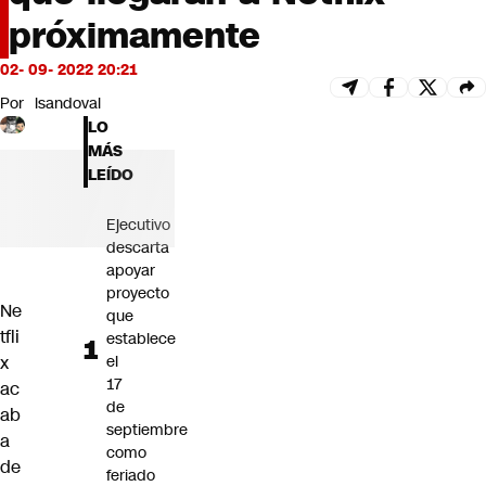
Futuro 360
próximamente
Opinión
02- 09- 2022 20:21
Por
lsandoval
LO
MÁS
LEÍDO
Ejecutivo
descarta
apoyar
proyecto
Ne
que
tfli
establece
el
x
17
ac
de
ab
septiembre
a
como
de
feriado