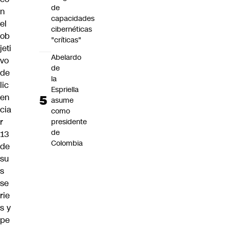
de
n
capacidades
el
cibernéticas
ob
"críticas"
jeti
Abelardo
vo
de
de
la
lic
Espriella
en
asume
cia
como
r
presidente
de
13
Colombia
de
su
s
se
rie
s y
pe