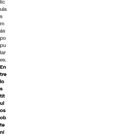
líc
ula
s
m
ás
po
pu
lar
es.
En
tre
lo
s
tít
ul
os
ob
te
ni