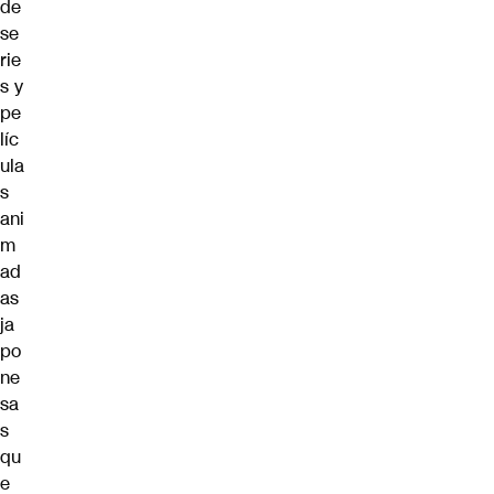
de
se
rie
s y
pe
líc
ula
s
ani
m
ad
as
ja
po
ne
sa
s
qu
e