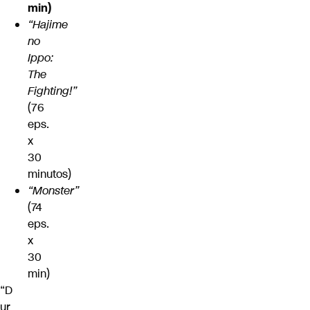
min)
“Hajime
no
Ippo:
The
Fighting!”
(76
eps.
x
30
minutos)
“Monster”
(74
eps.
x
30
min)
“D
ur