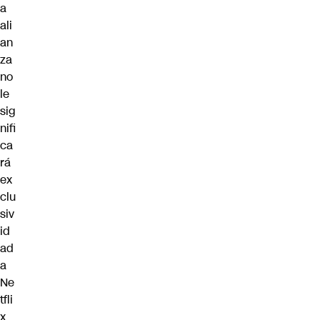
a
ali
an
za
no
le
sig
nifi
ca
rá
ex
clu
siv
id
ad
a
Ne
tfli
x