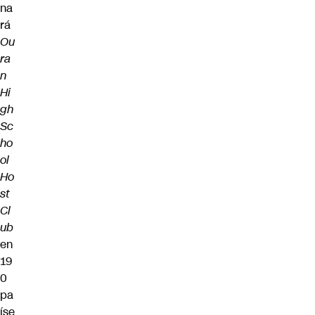
na
rá
Ou
ra
n
Hi
gh
Sc
ho
ol
Ho
st
Cl
ub
en
19
0
pa
íse