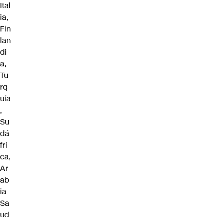
Ital
ia,
Fin
lan
di
a,
Tu
rq
uía
,
Su
dá
fri
ca,
Ar
ab
ia
Sa
ud