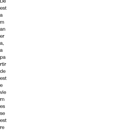
De
est
a
m
an
er
a,
a
pa
rtir
de
est
e
vie
rn
es
se
est
re