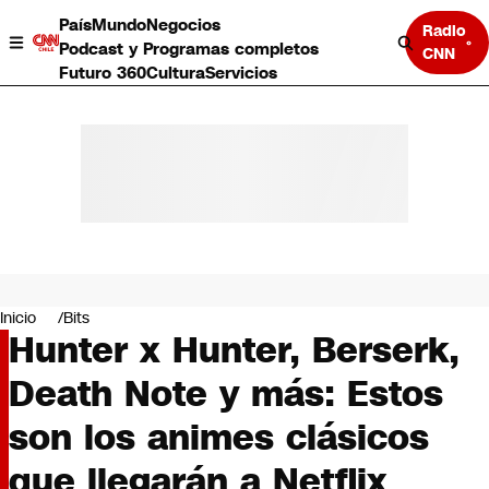
País
Mundo
Negocios
Radio
Podcast y Programas completos
CNN
Futuro 360
Cultura
Servicios
País
Mundo
Negocios
Inicio
Bits
Hunter x Hunter, Berserk,
Deportes
Programas completos
Death Note y más: Estos
Cultura
Servicios
son los animes clásicos
Bits
CNN Data
que llegarán a Netflix
CNN tiempo