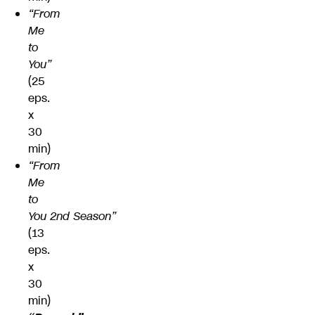
“From
Me
to
You”
(25
eps.
x
30
min)
“From
Me
to
You 2nd Season”
(13
eps.
x
30
min)