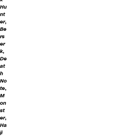
Hu
nt
er
,
Be
rs
er
k
,
De
at
h
No
te
,
M
on
st
er
,
Ha
ji