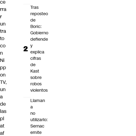
ce
Tras
rra
reposteo
r
de
un
Boric:
tra
Gobierno
to
defiende
co
y
explica
n
cifras
Ni
de
pp
Kast
on
sobre
TV,
robos
un
violentos
a
Llaman
de
a
las
no
pl
utilizarlo:
at
Sernac
emite
af