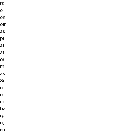
rs
e
en
otr
as
pl
at
af
or
m
as.
Si
n
e
m
ba
rg
o,
se