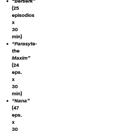
“Berserk”
(25
episodios
x
30
min)
“Parasyte-
the
Maxim”
(24
eps.
x
30
min)
“Nana”
(47
eps.
x
30