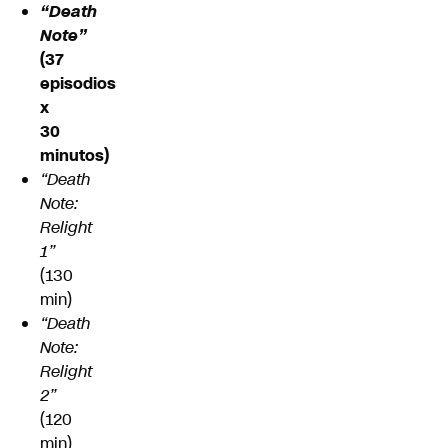
“Death
Note”
(37
episodios
x
30
minutos)
“Death
Note:
Relight
1”
(130
min)
“Death
Note:
Relight
2”
(120
min)