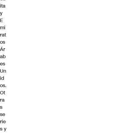
ita
y
E
mi
rat
os
Ár
ab
es
Un
id
os.
Ot
ra
s
se
rie
s y