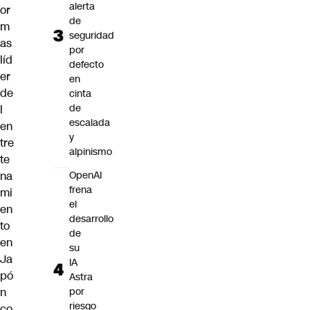
alerta
or
de
m
seguridad
as
por
líd
defecto
er
en
de
cinta
de
l
escalada
en
y
tre
alpinismo
te
OpenAI
na
frena
mi
el
en
desarrollo
to
de
en
su
Ja
IA
pó
Astra
por
n
riesgo
co