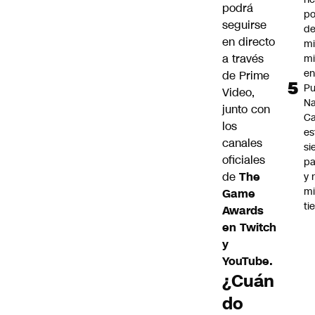
podrá
po
seguirse
de
en directo
mi
a través
mi
e
de Prime
Pu
Video,
Na
junto con
C
los
es
canales
si
oficiales
p
de
The
y 
m
Game
ti
Awards
en Twitch
y
YouTube.
¿Cuán
do