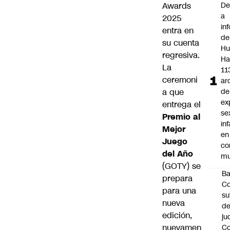
Awards
De
a
2025
in
entra en
de
su cuenta
Hu
regresiva.
Ha
La
11
ceremoni
ar
a que
de
ex
entrega el
se
Premio al
inf
Mejor
en
Juego
co
del Año
mu
(GOTY) se
B
prepara
Co
para una
su
nueva
de
edición,
ju
nuevamen
Co