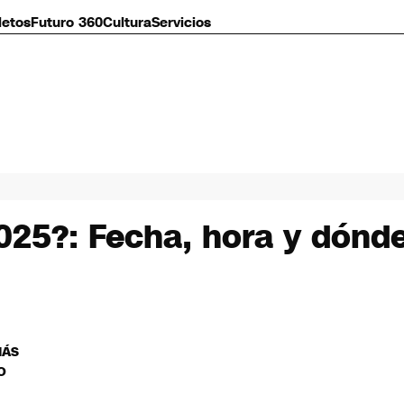
letos
Futuro 360
Cultura
Servicios
25?: Fecha, hora y dónde 
MÁS
O