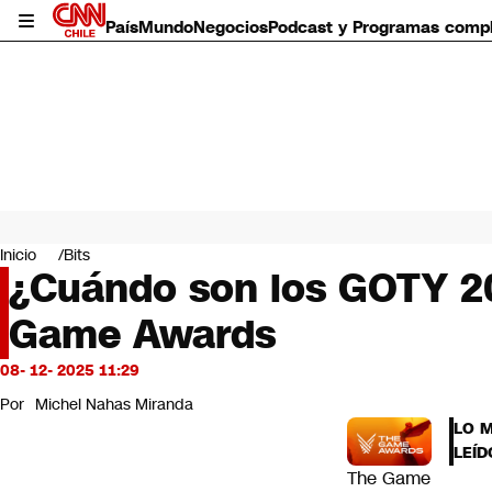
País
Mundo
Negocios
Podcast y Programas comp
País
Mundo
Inicio
Bits
Negocios
¿Cuándo son los GOTY 20
Deportes
Game Awards
Programas completos
Cultura
Servicios
08- 12- 2025 11:29
Bits
Por
Michel Nahas Miranda
CNN Data
LO 
CNN tiempo
LEÍD
Futuro 360
The Game
Opinión