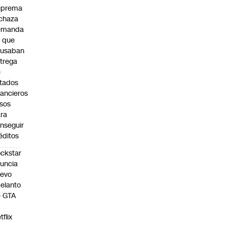
uprema
chaza
emanda
 que
cusaban
trega
e
tados
nancieros
lsos
ra
nseguir
éditos
ckstar
uncia
uevo
elanto
e GTA
tflix