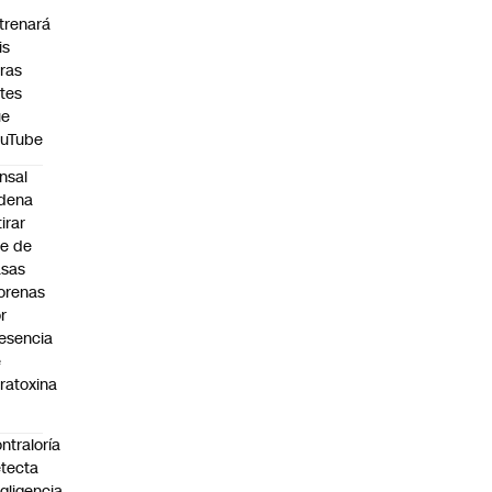
trenará
is
ras
tes
ue
ouTube
nsal
dena
tirar
te de
asas
orenas
r
esencia
e
ratoxina
ntraloría
tecta
gligencia