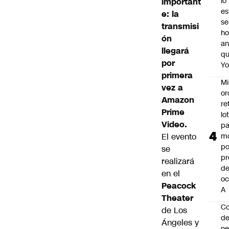
lo
important
es
e: la
se
transmisi
ho
ón
an
llegará
q
por
Y
primera
Mi
vez a
or
Amazon
re
Prime
lo
Video.
p
El evento
m
po
se
pr
realizará
d
en el
oc
Peacock
A
Theater
Co
de Los
de
Ángeles y
ne