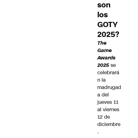
son
los
GOTY
2025?
The
Game
Awards
2025
se
celebrará
n la
madrugad
a del
jueves 11
al viernes
12 de
diciembre
.