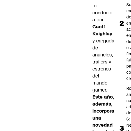
S
te
re
conducid
d
a por
en
Geoff
a
Keighley
en
y cargada
d
de
es
fi
anuncios,
fa
tráilers y
pa
estrenos
co
del
cr
mundo
Ro
gamer.
an
Este año,
n
además,
ad
incorpora
d
una
6:
novedad
Ne