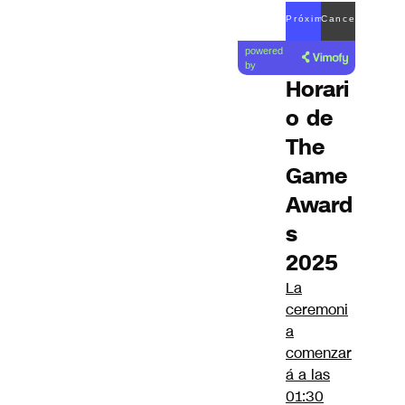
Próximo
Cancelar
Lea el
video
powered
artículo
by
en 1
Horari
o de
The
Game
Award
s
2025
La
ceremoni
a
comenzar
á a las
01:30