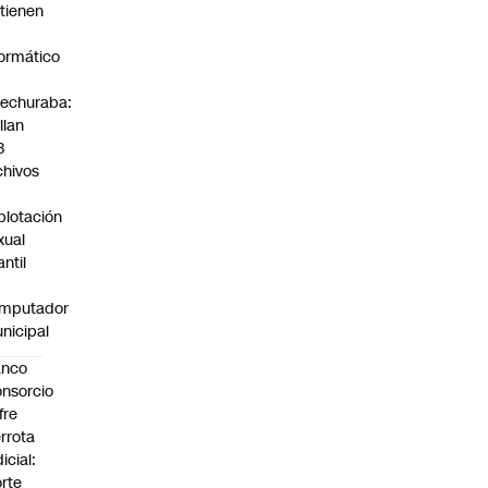
tienen
formático
echuraba:
llan
3
chivos
plotación
xual
antil
mputador
nicipal
anco
nsorcio
fre
rrota
dicial:
rte