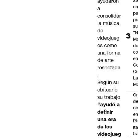
at
ayudaron
en
a
pa
consolidar
pr
la música
su
de
“N
videojueg
M
os como
de
co
una forma
en
de arte
Ce
respetada
Cu
.
L
Según su
M
obituario,
Or
su trabajo
de
“ayudó a
ob
definir
e
una era
Pl
de los
Ita
videojueg
tr