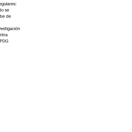
regulares:
to se
be de
vestigación
ntra
 PDG