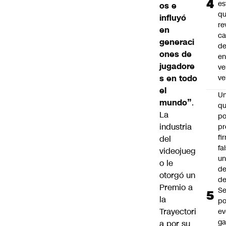
es
os e
q
influyó
re
en
ca
generaci
d
ones de
e
jugadore
ve
s en todo
ve
el
U
mundo”
.
qu
La
po
industria
pr
fi
del
fa
videojueg
u
o le
de
otorgó un
de
Premio a
Se
la
po
Trayectori
ev
ga
a por su