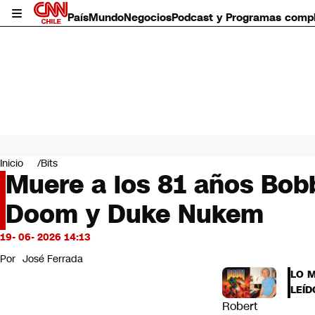
País
Mundo
Negocios
Podcast y Programas comp
País
Mundo
Inicio
Bits
Negocios
Muere a los 81 años Bobb
Deportes
Doom y Duke Nukem
Programas completos
Cultura
Servicios
19- 06- 2026 14:13
Bits
Por
José Ferrada
CNN Data
LO 
CNN tiempo
LEÍD
Futuro 360
Robert
Opinión