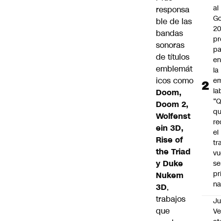
al
responsa
Go
ble de las
2
bandas
pr
sonoras
pa
de títulos
en
emblemát
la
icos como
em
la
Doom,
“
Doom 2,
q
Wolfenst
re
ein 3D,
el
Rise of
tr
the Triad
vu
y Duke
se
pr
Nukem
na
3D
,
trabajos
Ju
que
V