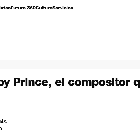
letos
Futuro 360
Cultura
Servicios
y Prince, el compositor q
MÁS
O