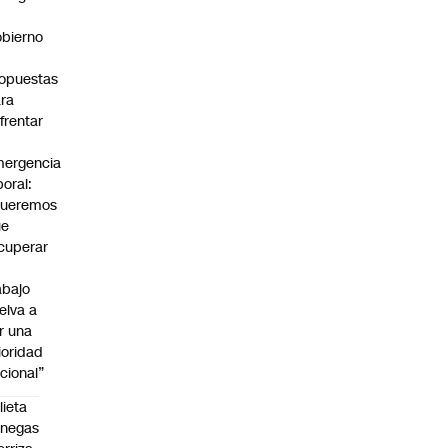
bierno
0
opuestas
ra
frentar
ergencia
boral:
Queremos
ue
cuperar
abajo
elva a
r una
ioridad
cional”
lieta
enegas