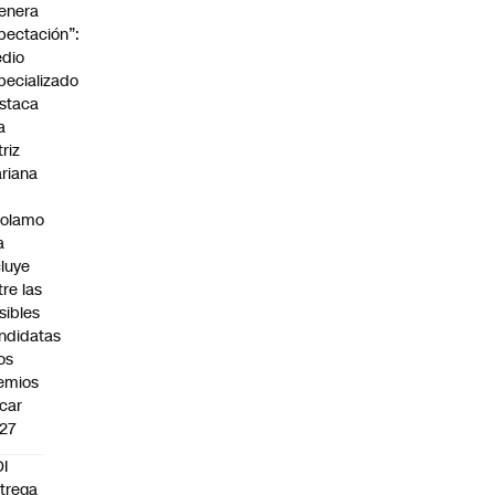
enera
pectación”:
dio
pecializado
staca
a
triz
riana
rolamo
a
cluye
tre las
sibles
ndidatas
los
emios
car
27
I
trega