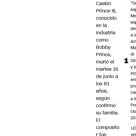
Caskin
“G
ex
Prince III,
Me
conocido
es
en la
de
industria
a l
como
ac
Bobby
Ma
Prince,
di
Gi
murió el
y l
martes 16
in
de junio a
en
los 81
po
años,
ca
según
a 
confirmó
Pr
Os
su familia.
20
El
composito
UD
r fue
en