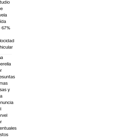
tudio
ue
vela
ída
e 67%
n
locidad
hicular
na
erella
r
esuntas
rmas
lsas y
na
nuncia
l
rvel
r
entuales
stos