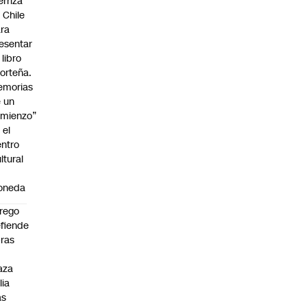
erriza
 Chile
ra
esentar
 libro
orteña.
emorias
 un
mienzo”
 el
ntro
ltural
a
oneda
rego
fiende
ras
n
aza
lia
as