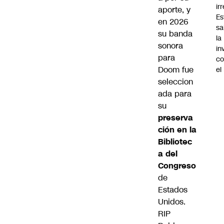
ir
aporte, y
Es
en 2026
sa
su banda
la
sonora
in
para
co
Doom fue
el
seleccion
ada para
su
preserva
ción en la
Bibliotec
a del
Congreso
de
Estados
Unidos.
RIP