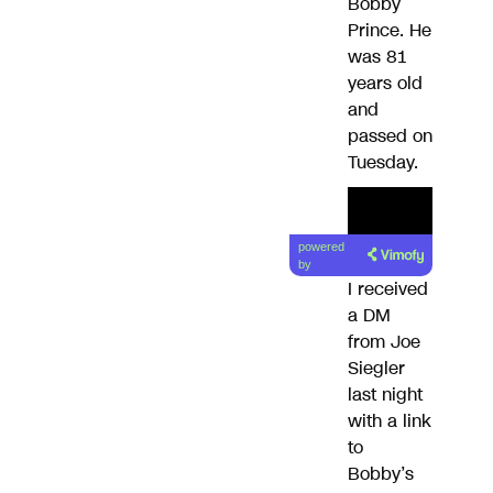
Bobby
Prince. He
was 81
years old
and
passed on
Tuesday.
powered
by
I received
a DM
from Joe
Siegler
last night
with a link
to
Bobby’s