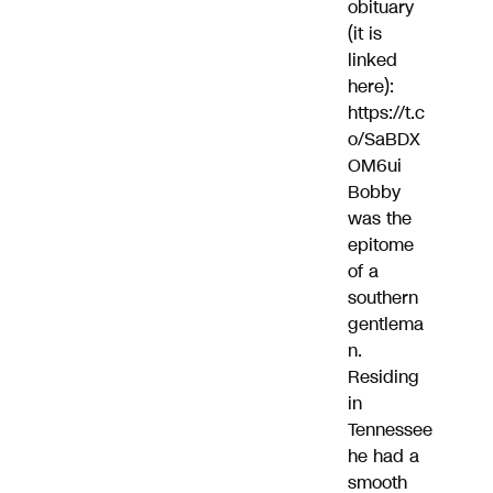
obituary
(it is
linked
here):
https://t.c
o/SaBDX
OM6ui
Bobby
was the
epitome
of a
southern
gentlema
n.
Residing
in
Tennessee
he had a
smooth