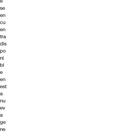
e
se
en
cu
en
tra
dis
po
ni
bl
e
en
est
a
nu
ev
a
ge
ne