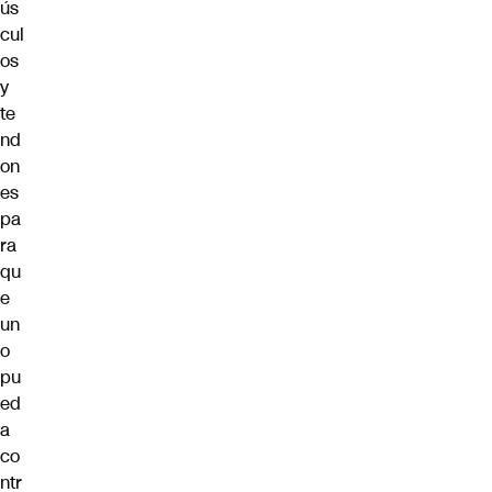
ús
cul
os
y
te
nd
on
es
pa
ra
qu
e
un
o
pu
ed
a
co
ntr