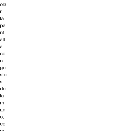
ola
r
la
pa
nt
all
a
co
n
ge
sto
s
de
la
m
an
o,
co
m