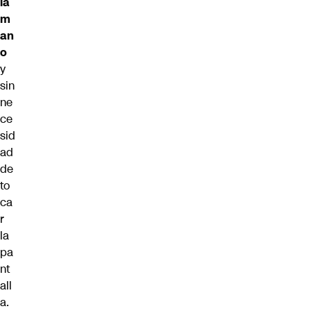
la
m
an
o
y
sin
ne
ce
sid
ad
de
to
ca
r
la
pa
nt
all
a.