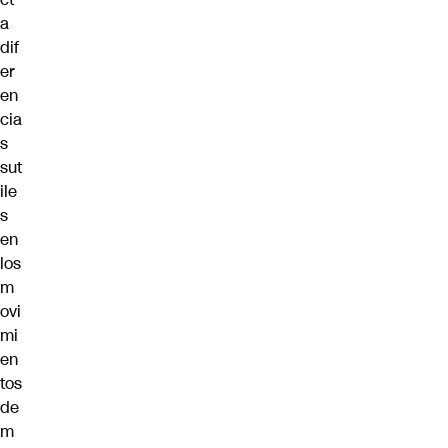
a
dif
er
en
cia
s
sut
ile
s
en
los
m
ovi
mi
en
tos
de
m