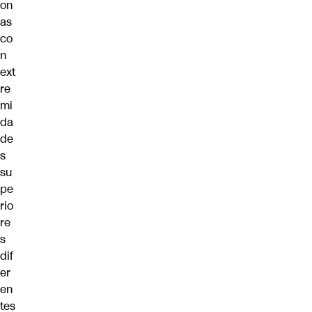
on
as
co
n
ext
re
mi
da
de
s
su
pe
rio
re
s
dif
er
en
tes