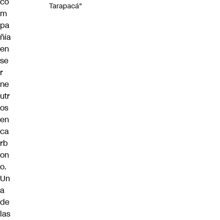
co
Tarapacá"
m
pa
ñía
en
se
r
ne
utr
os
en
ca
rb
on
o.
Un
a
de
las