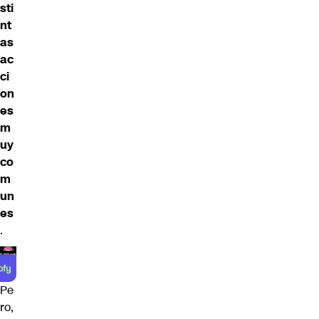
sti
nt
as
ac
ci
on
es
m
uy
co
m
un
es
.
Pe
ro,