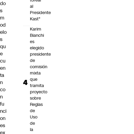
torear
do
al
s
Presidente
m
Kast"
od
Karim
elo
Bianchi
s
es
qu
elegido
e
presidente
cu
de
comisión
en
mixta
ta
que
n
tramita
co
proyecto
n
sobre
fu
Reglas
nci
de
Uso
on
de
es
la
ex