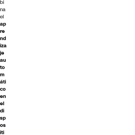
bi
na
el
ap
re
nd
iza
je
au
to
m
áti
co
en
el
di
sp
os
iti