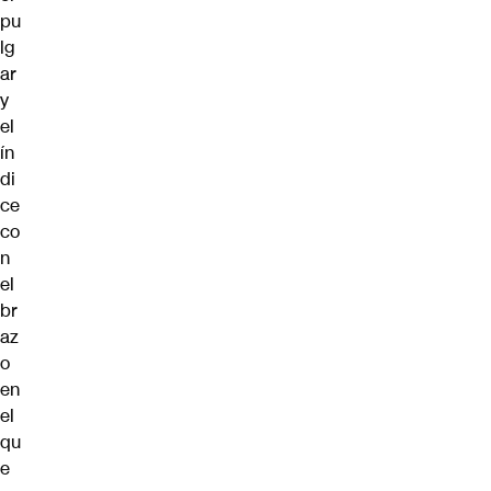
pu
lg
ar
y
el
ín
di
ce
co
n
el
br
az
o
en
el
qu
e