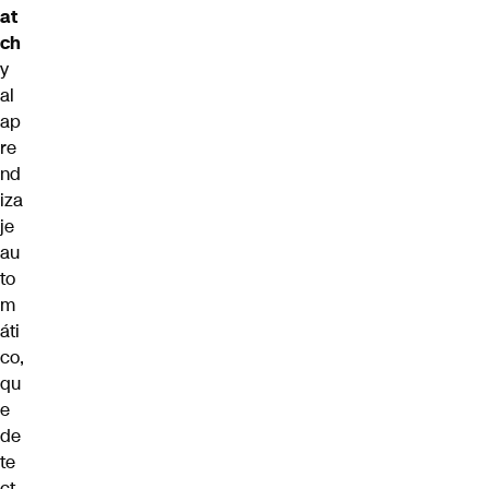
at
ch
y
al
ap
re
nd
iza
je
au
to
m
áti
co,
qu
e
de
te
ct