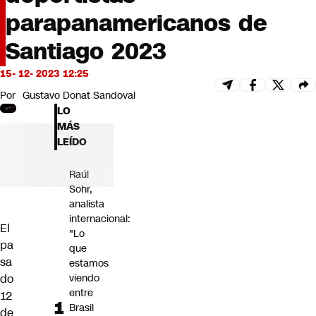
Futuro 360
parapanamericanos de
Opinión
Santiago 2023
15- 12- 2023 12:25
Por
Gustavo Donat Sandoval
LO
MÁS
LEÍDO
Raúl
Sohr,
analista
internacional:
El
"Lo
pa
que
sa
estamos
do
viendo
entre
12
Brasil
de