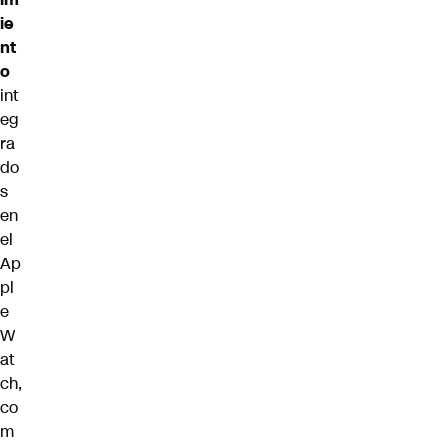
ie
nt
o
int
eg
ra
do
s
en
el
Ap
pl
e
W
at
ch,
co
m