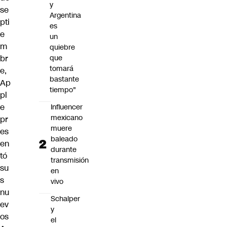
y
se
Argentina
pti
es
e
un
m
quiebre
br
que
tomará
e,
bastante
Ap
tiempo"
pl
e
Influencer
mexicano
pr
muere
es
baleado
en
durante
tó
transmisión
su
en
s
vivo
nu
Schalper
ev
y
os
el