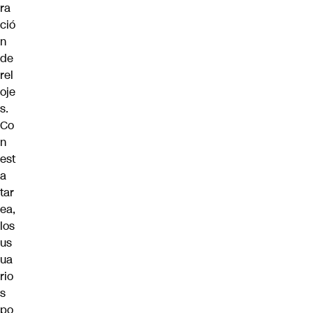
ra
ció
n
de
rel
oje
s.
Co
n
est
a
tar
ea,
los
us
ua
rio
s
po