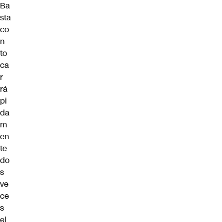
Ba
sta
co
n
to
ca
r
rá
pi
da
m
en
te
do
s
ve
ce
s
el