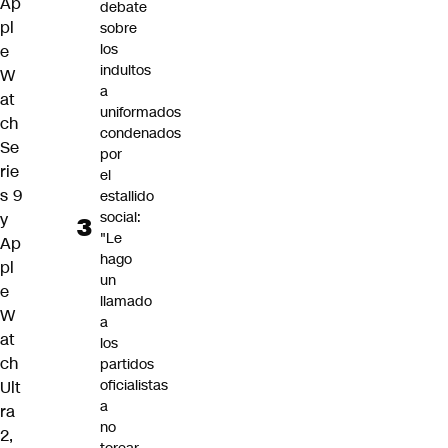
Ap
debate
pl
sobre
los
e
indultos
W
a
at
uniformados
ch
condenados
Se
por
rie
el
s 9
estallido
social:
y
"Le
Ap
hago
pl
un
e
llamado
W
a
at
los
ch
partidos
oficialistas
Ult
a
ra
no
2
,