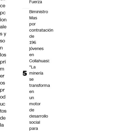
Fuerza
ce
Biministro
pc
Mas
ion
por
ale
contratación
s y
de
so
196
n
jóvenes
los
en
Collahuasi:
pri
"La
m
minería
er
se
os
transforma
pr
en
od
un
uc
motor
de
tos
desarrollo
de
social
la
para