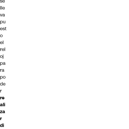
se
lle
va
pu
est
o
el
rel
oj
pa
ra
po
de
r
re
ali
za
r
di