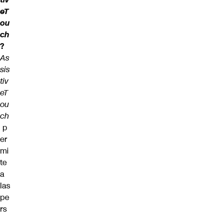
eT
ou
ch
?
As
sis
tiv
eT
ou
ch
p
er
mi
te
a
las
pe
rs