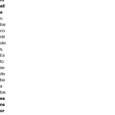
all
a
o
los
co
ntr
ole
s.
Es
to
se
de
be
a
los
se
ns
or