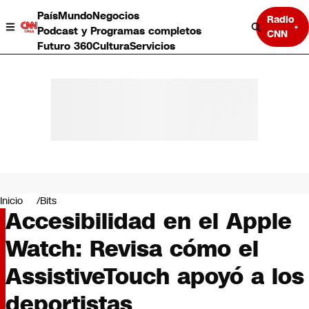
País
Mundo
Negocios
Radio
Podcast y Programas completos
CNN
Futuro 360
Cultura
Servicios
País
Mundo
Negocios
Inicio
Bits
Accesibilidad en el Apple
Deportes
Programas completos
Watch: Revisa cómo el
Cultura
Servicios
AssistiveTouch apoyó a los
Bits
CNN Data
deportistas
CNN tiempo