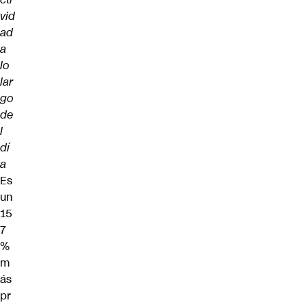
vid
ad
a
lo
lar
go
de
l
dí
a
Es
un
15
7
%
m
ás
pr