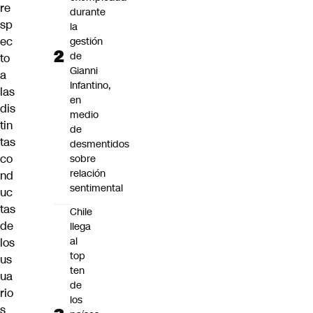
re
durante
sp
la
ec
gestión
de
to
Gianni
a
Infantino,
las
en
dis
medio
tin
de
tas
desmentidos
co
sobre
relación
nd
sentimental
uc
tas
Chile
de
llega
al
los
top
us
ten
ua
de
rio
los
s