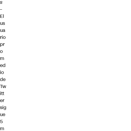
s
–
El
us
ua
rio
pr
o
m
ed
io
de
Tw
itt
er
sig
ue
5
m