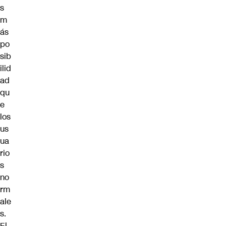
s
m
ás
po
sib
ilid
ad
qu
e
los
us
ua
rio
s
no
rm
ale
s.
El