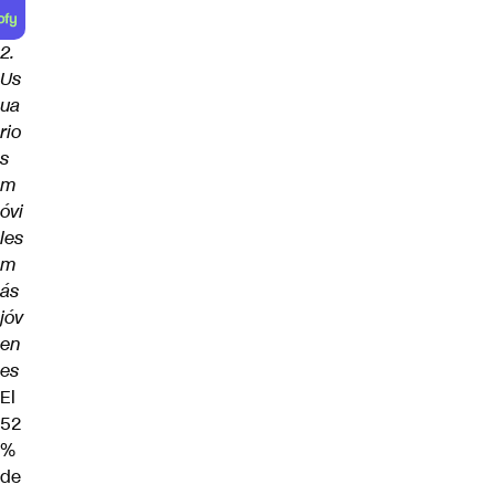
2.
Us
ua
rio
s
m
óvi
les
m
ás
jóv
en
es
El
52
%
de