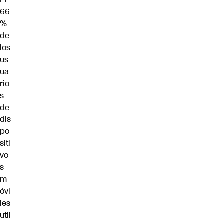
66
%
de
los
us
ua
rio
s
de
dis
po
siti
vo
s
m
óvi
les
util