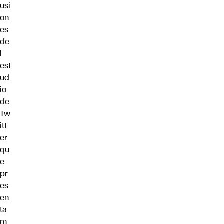
usi
on
es
de
l
est
ud
io
de
Tw
itt
er
qu
e
pr
es
en
ta
m