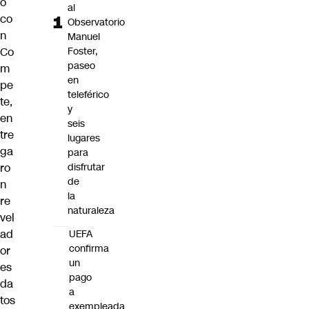
o
al
co
Observatorio
n
Manuel
Co
Foster,
paseo
m
en
pe
teleférico
te,
y
en
seis
tre
lugares
ga
para
ro
disfrutar
de
n
la
re
naturaleza
vel
ad
UEFA
confirma
or
un
es
pago
da
a
tos
exempleada