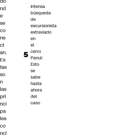
dó
Intensa
nd
búsqueda
e
de
se
excursionista
co
extraviado
ne
en
ct
el
cerro
an.
Panul:
Es
Esto
tas
se
so
sabe
n
hasta
las
ahora
pri
del
caso
nci
pa
les
co
ncl