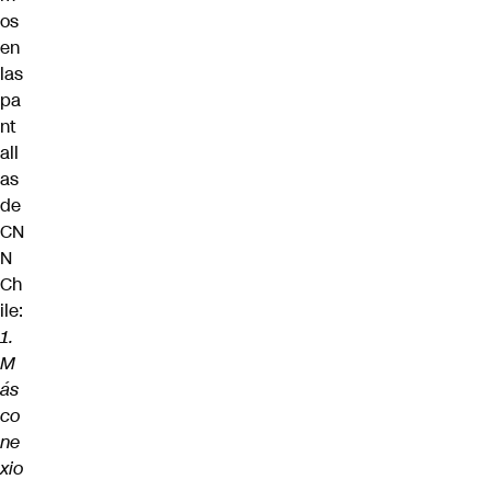
os
en
las
pa
nt
all
as
de
CN
N
Ch
ile:
1.
M
ás
co
ne
xio