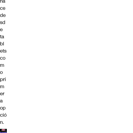
ha
ce
de
sd
e
ta
bl
ets
co
m
o
pri
m
er
a
op
ció
n.