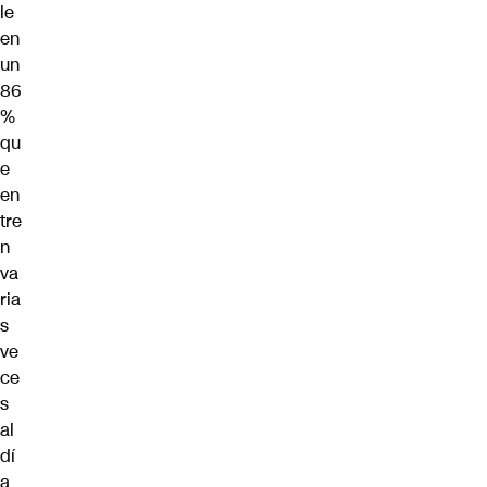
le
en
un
86
%
qu
e
en
tre
n
va
ria
s
ve
ce
s
al
dí
a