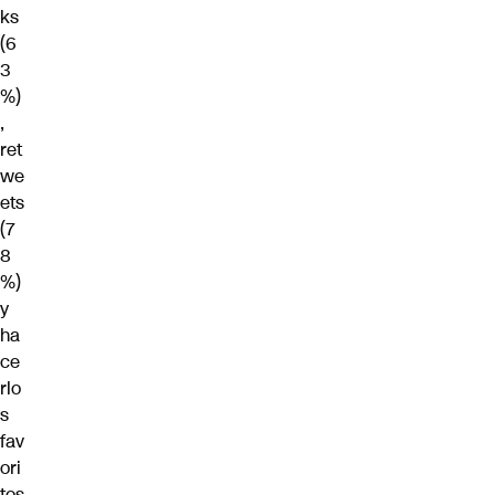
ks
(6
3
%)
,
ret
we
ets
(7
8
%)
y
ha
ce
rlo
s
fav
ori
tos