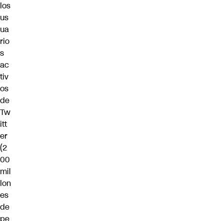
los
us
ua
rio
s
ac
tiv
os
de
Tw
itt
er
(2
00
mil
lon
es
de
pe