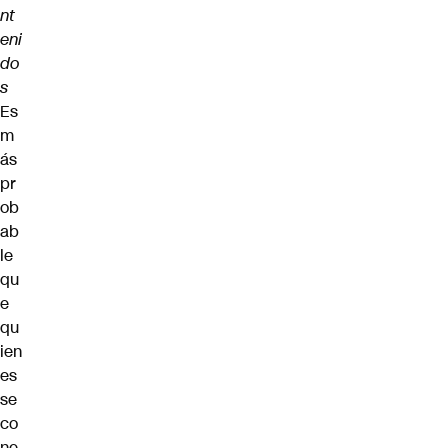
nt
eni
do
s
Es
m
ás
pr
ob
ab
le
qu
e
qu
ien
es
se
co
ne