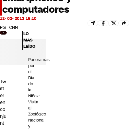
Futuro 360
computadores
Opinión
12- 02- 2013 15:10
Por
CNN
LO
MÁS
LEÍDO
Panoramas
por
el
Día
Tw
de
itt
la
er
Niñez:
en
Visita
al
co
Zoológico
nju
Nacional
nt
y