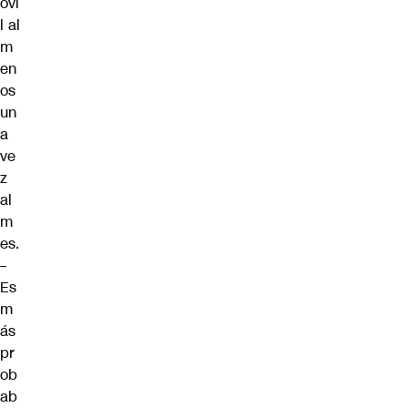
óvi
l al
m
en
os
un
a
ve
z
al
m
es.
–
Es
m
ás
pr
ob
ab