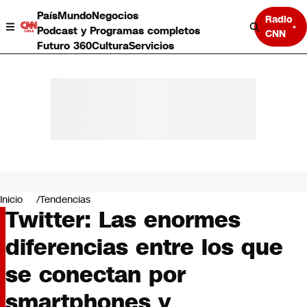
País
Mundo
Negocios
Radio
Podcast y Programas completos
CNN
Futuro 360
Cultura
Servicios
País
Mundo
Negocios
Inicio
Tendencias
Twitter: Las enormes
Deportes
Programas completos
diferencias entre los que
Cultura
Servicios
se conectan por
Bits
CNN Data
smartphones y
CNN tiempo