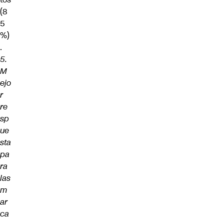
(8
5
%)
.
5.
M
ejo
r
re
sp
ue
sta
pa
ra
las
m
ar
ca