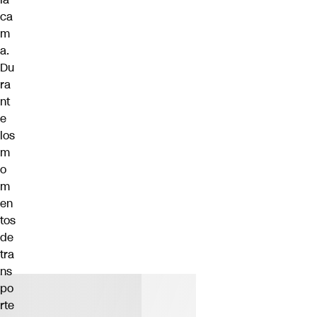
ca
m
a.
Du
ra
nt
e
los
m
o
m
en
tos
de
tra
ns
po
rte