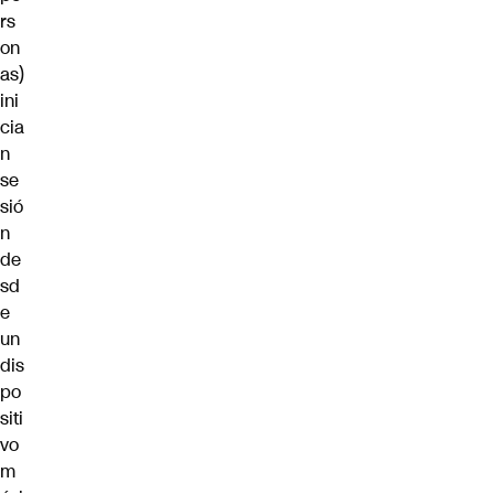
rs
on
as)
ini
cia
n
se
sió
n
de
sd
e
un
dis
po
siti
vo
m