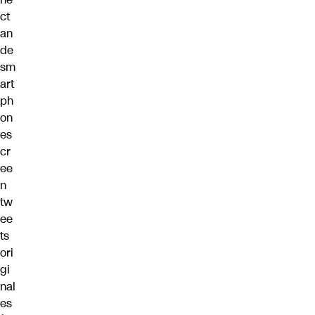
ct
an
de
sm
art
ph
on
es
cr
ee
n
tw
ee
ts
ori
gi
nal
es