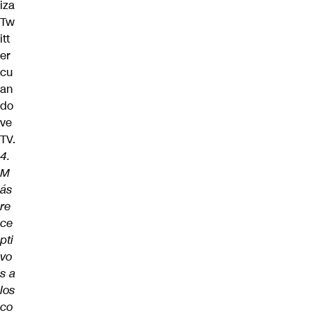
iza
Tw
itt
er
cu
an
do
ve
TV.
4.
M
ás
re
ce
pti
vo
s a
los
co