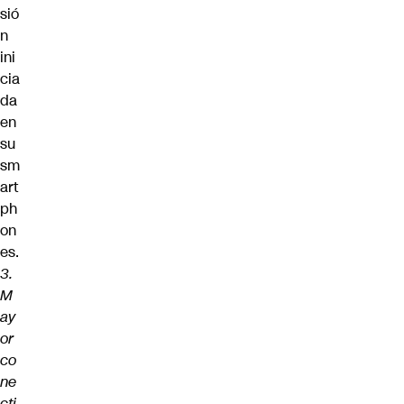
sió
n
ini
cia
da
en
su
sm
art
ph
on
es.
3.
M
ay
or
co
ne
cti