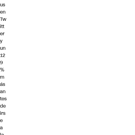
us
en
Tw
itt
er
y
un
12
9
%
m
ás
an
tes
de
irs
e
a
la