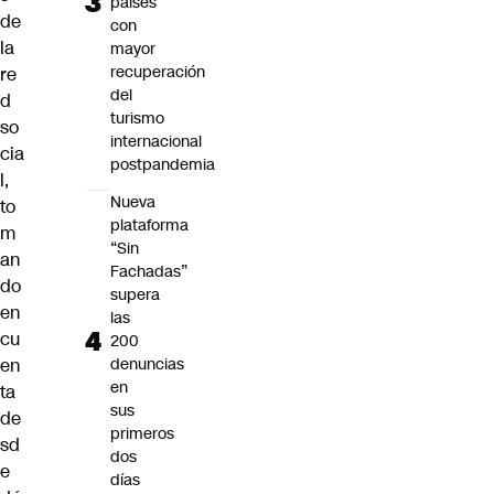
países
de
con
la
mayor
recuperación
re
del
d
turismo
so
internacional
cia
postpandemia
l,
Nueva
to
plataforma
m
“Sin
an
Fachadas”
do
supera
en
las
cu
200
en
denuncias
en
ta
sus
de
primeros
sd
dos
e
días