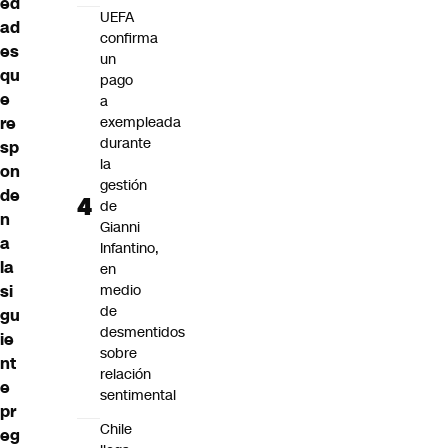
ed
UEFA
ad
confirma
es
un
qu
pago
e
a
re
exempleada
durante
sp
la
on
gestión
de
de
n
Gianni
a
Infantino,
la
en
si
medio
de
gu
desmentidos
ie
sobre
nt
relación
e
sentimental
pr
Chile
eg