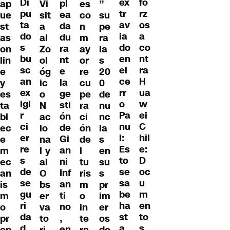
Di
fo
ex
pl
ap
Vi
es
”
pu
rz
tr
ea
ue
sit
co
su
ta
os
av
da
st
a
n
pe
do
a
ia
du
as
al
m
ra
s
co
do
ra
on
Zo
ay
la
bu
nt
en
nt
lin
ol
or
s
sc
ra
el
e
e
óg
re
20
an
H
ce
la
y
ic
cu
0
ex
ua
rr
ge
es
o
pe
de
igi
w
o
sti
ta
N
ra
nu
r
ei
Pa
ón
bl
ac
ci
nc
ci
C
nu
de
ec
io
ón
ia
er
hil
l:
Gi
e
na
de
s
re
e:
Es
an
m
l y
l
en
s
D
to
ni
ec
al
tu
su
de
oc
se
Inf
an
O
ris
s
se
u
sa
an
is
bs
m
pr
gu
m
be
ti
m
er
o
im
ri
en
ha
no
o
va
in
er
da
to
st
,
pr
to
te
os
d
s
a
en
op
ri
rn
do