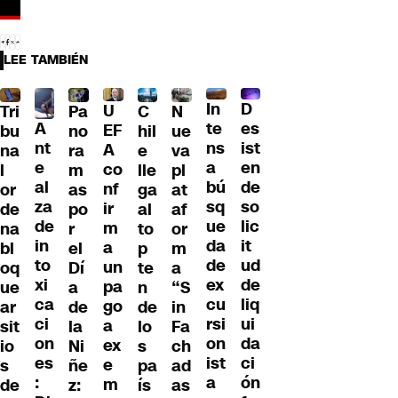
LEE TAMBIÉN
D
In
U
Tri
Pa
C
N
A
es
te
EF
bu
no
hil
ue
nt
ist
ns
A
na
ra
e
va
e
en
a
co
l
m
lle
pl
al
de
bú
nf
or
as
ga
at
za
so
sq
ir
de
po
al
af
de
lic
ue
m
na
r
to
or
in
it
da
a
bl
el
p
m
to
ud
de
un
oq
Dí
te
a
xi
de
ex
pa
ue
a
n
“S
ca
liq
cu
go
ar
de
de
in
ci
ui
rsi
a
sit
la
lo
Fa
on
da
on
ex
io
Ni
s
ch
es
ci
ist
e
s
ñe
pa
ad
:
ón
a
m
de
z:
ís
as