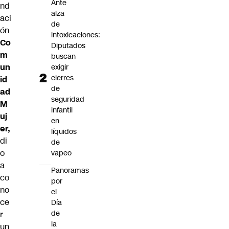
Ante
nd
alza
aci
de
ón
intoxicaciones:
Co
Diputados
m
buscan
un
exigir
cierres
id
de
ad
seguridad
M
infantil
uj
en
er,
líquidos
di
de
o
vapeo
a
Panoramas
co
por
no
el
ce
Día
de
r
la
un