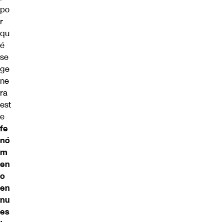
po
r
qu
é
se
ge
ne
ra
est
e
fe
nó
m
en
o
en
nu
es