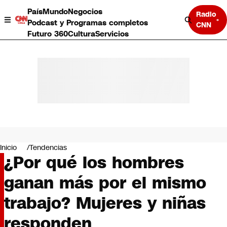
País
Mundo
Negocios
Radio
Podcast y Programas completos
CNN
Futuro 360
Cultura
Servicios
País
Mundo
Negocios
Inicio
Tendencias
¿Por qué los hombres
Deportes
Programas completos
ganan más por el mismo
Cultura
Servicios
trabajo? Mujeres y niñas
Bits
CNN Data
responden
CNN tiempo