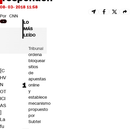
Futuro 360
08- 03- 2018 11:58
Opinión
Por
CNN
LO
MÁS
LEÍDO
Tribunal
ordena
bloquear
sitios
[C
de
HV
apuestas
N
online
OT
y
establece
ICI
mecanismo
AS
propuesto
]
por
La
Subtel
fu