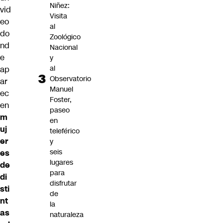
Niñez:
vid
Visita
eo
al
do
Zoológico
nd
Nacional
e
y
al
ap
Observatorio
ar
Manuel
ec
Foster,
en
paseo
m
en
uj
teleférico
er
y
seis
es
lugares
de
para
di
disfrutar
sti
de
nt
la
as
naturaleza