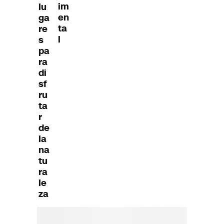
im
lu
en
ga
ta
re
l
s
pa
ra
di
sf
ru
ta
r
de
la
na
tu
ra
le
za