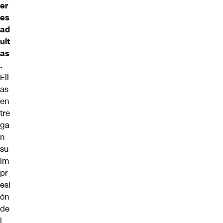
er
es
ad
ult
as
.
Ell
as
en
tre
ga
n
su
im
pr
esi
ón
de
l