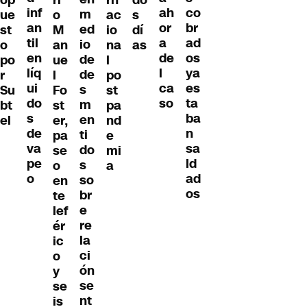
inf
co
ah
m
ue
o
ac
s
an
br
or
ed
st
M
io
dí
til
ad
a
io
o
an
na
as
en
os
de
de
po
ue
l
líq
ya
l
de
r
l
po
ui
es
ca
s
Su
Fo
st
do
ta
so
m
bt
st
pa
s
ba
en
el
er,
nd
de
n
ti
pa
e
va
sa
do
se
mi
pe
ld
s
o
a
o
ad
so
en
os
br
te
e
lef
re
ér
la
ic
ci
o
ón
y
se
se
nt
is