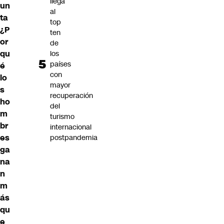
llega
un
al
ta
top
¿P
ten
or
de
qu
los
países
é
con
lo
mayor
s
recuperación
ho
del
m
turismo
br
internacional
es
postpandemia
ga
na
n
m
ás
qu
e