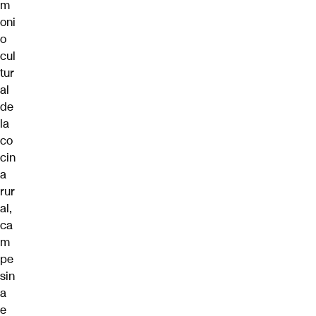
m
oni
o
cul
tur
al
de
la
co
cin
a
rur
al,
ca
m
pe
sin
a
e