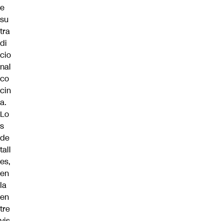
e
su
tra
di
cio
nal
co
cin
a.
Lo
s
de
tall
es,
en
la
en
tre
vis