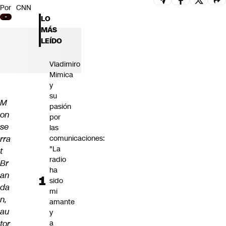
Por
CNN
Futuro 360
LO
Opinión
MÁS
LEÍDO
Vladimiro
Mimica
y
su
M
pasión
on
por
se
las
rra
comunicaciones:
"La
t
radio
Br
ha
an
sido
da
mi
n,
amante
au
y
tor
a