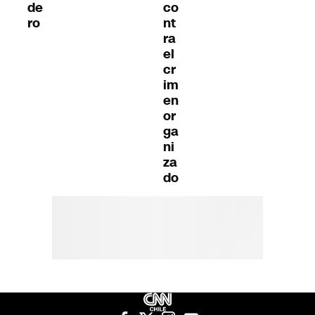
de
co
ro
nt
ra
el
cr
im
en
or
ga
ni
za
do