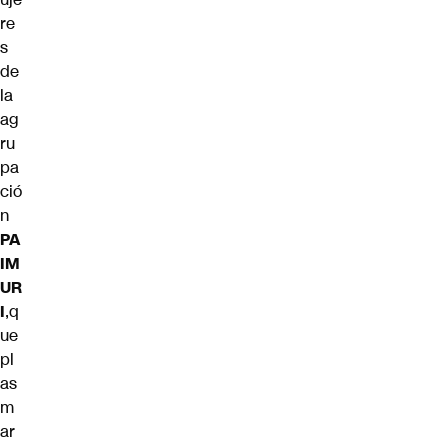
re
s
de
la
ag
ru
pa
ció
n
PA
IM
UR
I
,q
ue
pl
as
m
ar