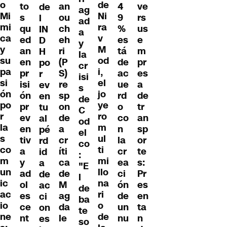
o
de
to
an
4
ve
de
ag
Mi
Ni
s
ou
9
rs
l
ad
mi
ra
qu
ch
%
us
IN
a
ca
v
ed
eh
es
e
D
y
y
M
an
ri
tá
m
H
la
su
od
en
(P
de
pr
po
cr
pa
i,
pr
S)
ac
es
r
isi
si
el
isi
re
ue
a
ev
s
ón
jo
ón
sp
rd
de
en
de
po
ye
pr
on
o
tr
tu
C
r
ro
ev
de
co
an
al
od
la
m
en
a
n
sp
pé
el
s
ul
tiv
cr
la
or
rd
co
co
ti
a
íti
cr
te
id
:
m
mi
y
ca
ea
s:
a
"E
un
llo
ad
de
ci
Pr
de
l
ic
na
ol
M
ón
es
ac
de
ac
ri
es
ag
de
en
ci
ba
io
o
ce
da
un
ta
on
te
ne
de
nt
le
nu
n
es
so