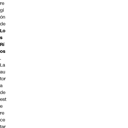
re
gi
ón
de
Lo
s
Rí
os
.
La
au
tor
a
de
est
e
re
ce
tar