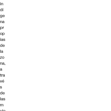
in
dí
ge
na
pr
op
ias
de
la
zo
na,
a
tra
vé
s
de
las
m
uje