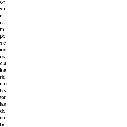
on
su
s
co
m
po
sic
ion
es
cul
ina
ria
s e
his
tor
ias
de
so
br