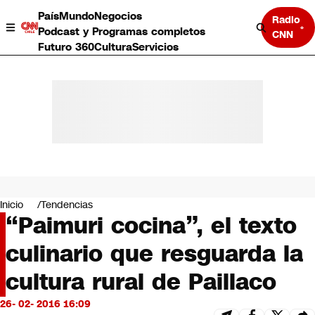
País
Mundo
Negocios
Radio
Podcast y Programas completos
CNN
Futuro 360
Cultura
Servicios
País
Mundo
Negocios
Inicio
Tendencias
“Paimuri cocina”, el texto
Deportes
Programas completos
culinario que resguarda la
Cultura
Servicios
cultura rural de Paillaco
Bits
CNN Data
26- 02- 2016 16:09
CNN tiempo