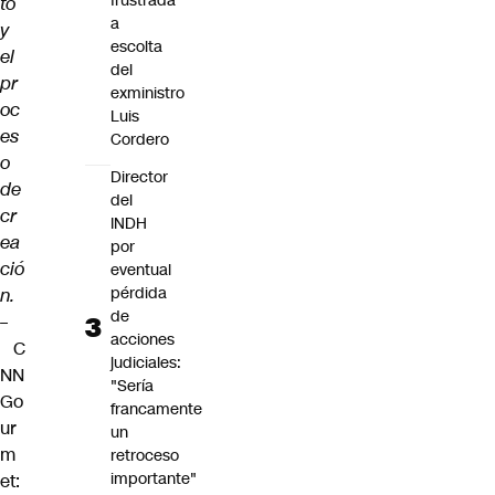
frustrada
to
a
y
escolta
el
del
pr
exministro
oc
Luis
es
Cordero
o
Director
de
del
cr
INDH
ea
por
ció
eventual
pérdida
n.
de
–
acciones
C
judiciales:
NN
"Sería
Go
francamente
ur
un
m
retroceso
importante"
et: