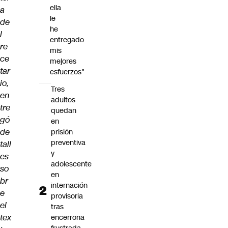
ella
a
le
de
he
l
entregado
re
mis
ce
mejores
tar
esfuerzos"
io,
Tres
en
adultos
tre
quedan
gó
en
de
prisión
preventiva
tall
y
es
adolescente
so
en
br
internación
e
provisoria
el
tras
tex
encerrona