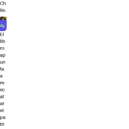
Ch
ile.
El
lib
ro
ap
un
ta
a
re
sc
at
ar
el
pa
tri