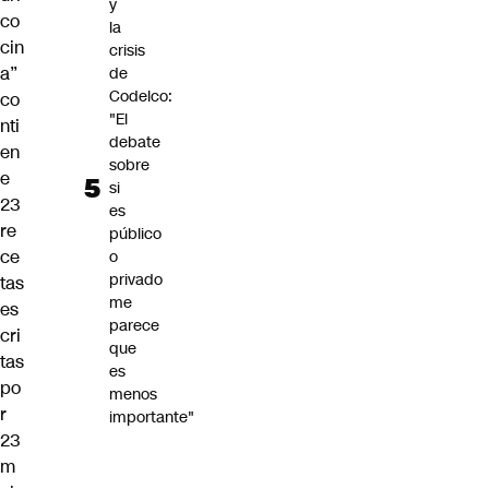
y
co
la
cin
crisis
a
”
de
Codelco:
co
"El
nti
debate
en
sobre
e
si
23
es
re
público
ce
o
privado
tas
me
es
parece
cri
que
tas
es
po
menos
r
importante"
23
m