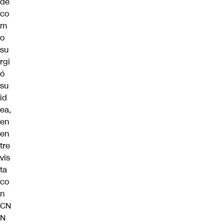
de
co
m
o
su
rgi
ó
su
id
ea,
en
en
tre
vis
ta
co
n
CN
N