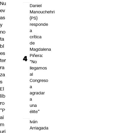
Nu
Daniel
ev
Manouchehri
as
(PS)
y
responde
a
no
crítica
ta
de
bl
Magdalena
es
Piñera:
ter
“No
ra
llegamos
za
al
Congreso
s
a
El
agradar
lib
a
ro
una
“
P
élite”
ai
Iván
m
Arriagada
uri