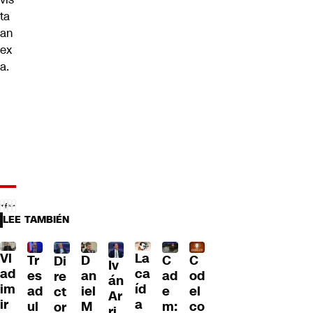
ta
an
ex
a.
LEE TAMBIÉN
Vl
La
Tr
D
C
C
Di
Iv
ad
ca
es
an
ad
od
re
án
im
íd
ad
iel
e
el
ct
Ar
ir
a
ul
M
m:
co
or
ri