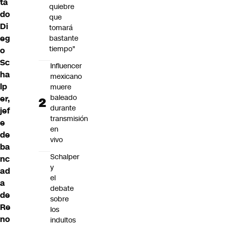
ta
quiebre
do
que
Di
tomará
eg
bastante
tiempo"
o
Sc
Influencer
ha
mexicano
lp
muere
baleado
er,
durante
jef
transmisión
e
en
de
vivo
ba
Schalper
nc
y
ad
el
a
debate
de
sobre
Re
los
no
indultos