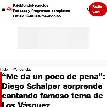
País
Mundo
Negocios
Radio
Podcast y Programas completos
CNN
Futuro 360
Cultura
Servicios
País
Mundo
Negocios
Inicio
Tendencias
“Me da un poco de pena”:
Deportes
Programas completos
Diego Schalper sorprende
Cultura
Servicios
cantando famoso tema de
Bits
CNN Data
Los Vásquez
CNN tiempo