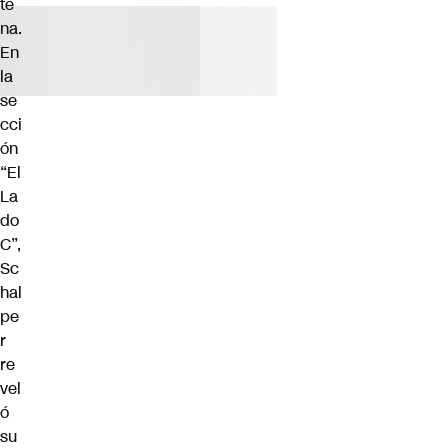
te
na.
En
la
se
cci
ón
“El
La
do
C”,
Sc
hal
pe
r
re
vel
ó
su