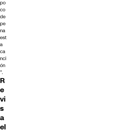
po
co
de
pe
na
est
a
ca
nci
ón
”.
R
e
vi
s
a
el