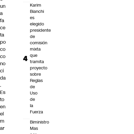
Karim
un
Bianchi
a
es
fa
elegido
ce
presidente
ta
de
po
comisión
co
mixta
que
co
tramita
no
proyecto
ci
sobre
da
Reglas
.
de
Es
Uso
to
de
la
en
Fuerza
el
m
Biministro
ar
Mas