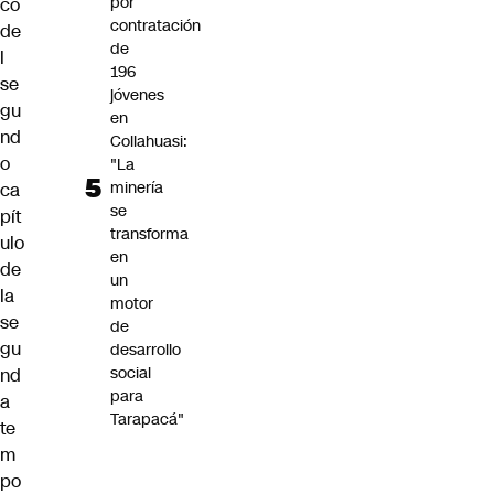
por
co
contratación
de
de
l
196
se
jóvenes
gu
en
nd
Collahuasi:
o
"La
minería
ca
se
pít
transforma
ulo
en
de
un
la
motor
se
de
gu
desarrollo
social
nd
para
a
Tarapacá"
te
m
po