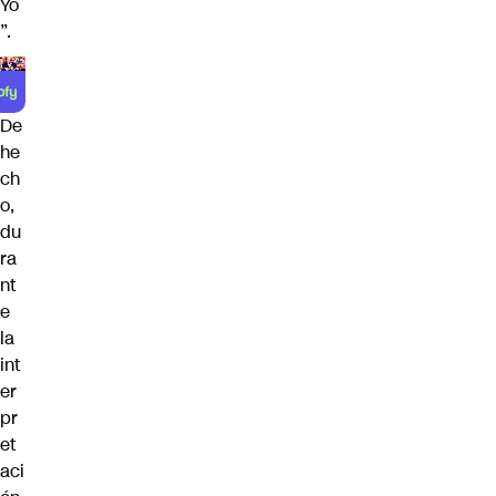
Yo
”
.
De
he
ch
o,
du
ra
nt
e
la
int
er
pr
et
aci