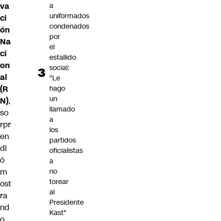
va
a
uniformados
ci
condenados
ón
por
Na
el
ci
estallido
on
social:
al
"Le
(R
hago
un
N)
,
llamado
so
a
rpr
los
en
partidos
di
oficialistas
ó
a
m
no
torear
ost
al
ra
Presidente
nd
Kast"
o