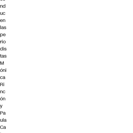
nd
uc
en
las
pe
rio
dis
tas
M
óni
ca
Ri
nc
ón
y
Pa
ula
Ca