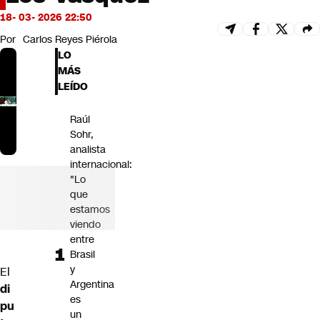
Futuro 360
18- 03- 2026 22:50
Opinión
Por
Carlos Reyes Piérola
LO
MÁS
LEÍDO
Raúl
Sohr,
analista
internacional:
"Lo
que
estamos
viendo
entre
Brasil
y
El
Argentina
di
es
pu
un