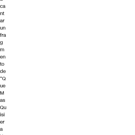
ca
nt
ar
un
fra
g
m
en
to
de
“Q
ue
M
as
Qu
isi
er
a