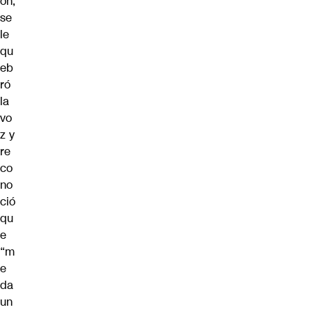
ón,
se
le
qu
eb
ró
la
vo
z y
re
co
no
ció
qu
e
“m
e
da
un