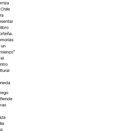
erriza
 Chile
ra
esentar
 libro
orteña.
morias
 un
mienzo”
 el
ntro
ltural
oneda
rego
fiende
ras
n
aza
lia
as