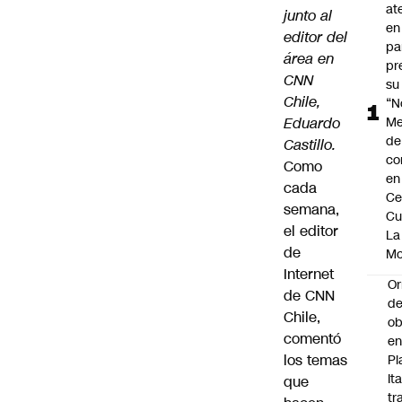
at
junto al
en
editor del
pa
área en
pr
CNN
su
Chile,
“N
Eduardo
Me
de
Castillo.
co
Como
en
cada
Ce
semana,
Cu
el editor
La
de
M
Internet
Or
de CNN
de
Chile,
ob
comentó
e
los temas
Pl
Ita
que
tr