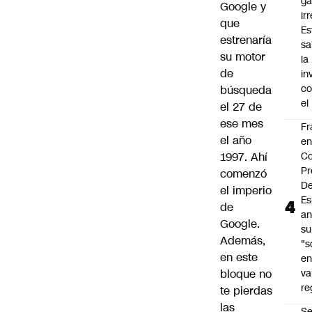
ga
Google
y
ir
que
Es
estrenaría
sa
su motor
la
de
in
co
búsqueda
el
el 27 de
ese mes
Fr
el año
e
1997. Ahí
Co
Pr
comenzó
De
el imperio
Es
de
an
Google.
su
Además,
"s
en este
e
bloque no
va
re
te pierdas
las
S