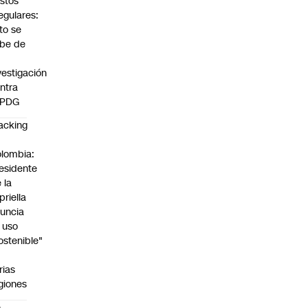
stos
regulares:
to se
be de
vestigación
ntra
 PDG
acking
n
lombia:
esidente
 la
priella
uncia
 uso
ostenible"
n
rias
giones
e