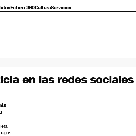
letos
Futuro 360
Cultura
Servicios
cia en las redes sociales
MÁS
O
lieta
negas