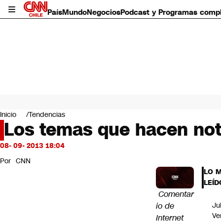
País
Mundo
Negocios
Podcast y Programas comp
País
Mundo
Inicio
Tendencias
Negocios
Los temas que hacen noti
Deportes
Programas completos
08- 09- 2013 18:04
Cultura
Por
CNN
Servicios
LO 
Bits
LEÍD
CNN Data
Comentar
CNN tiempo
io de
Ju
Futuro 360
Ve
Internet
Opinión