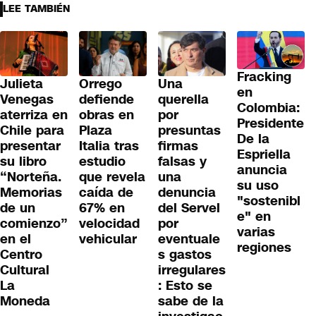
LEE TAMBIÉN
Fracking
Julieta
Orrego
Una
en
Venegas
defiende
querella
Colombia:
aterriza en
obras en
por
Presidente
Chile para
Plaza
presuntas
De la
presentar
Italia tras
firmas
Espriella
su libro
estudio
falsas y
anuncia
“Norteña.
que revela
una
su uso
Memorias
caída de
denuncia
"sostenibl
de un
67% en
del Servel
e" en
comienzo”
velocidad
por
varias
en el
vehicular
eventuale
regiones
Centro
s gastos
Cultural
irregulares
La
: Esto se
Moneda
sabe de la