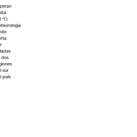
peran
sta
2 °C:
teorología
ite
erta
r
ladas
 dos
giones
l sur
l país