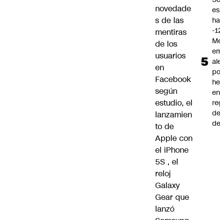
novedade
es
s de
las
ha
-1
mentiras
Me
de los
em
usuarios
al
en
po
Facebook
he
según
en
estudio, el
re
de
lanzamien
de
to de
Apple con
el
iPhone
5S
, el
reloj
Galaxy
Gear que
lanzó