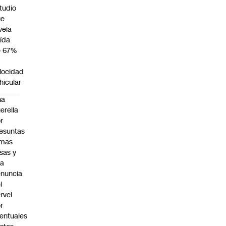
tudio
ue
vela
ída
e 67%
n
locidad
hicular
na
erella
r
esuntas
rmas
lsas y
na
nuncia
l
rvel
r
entuales