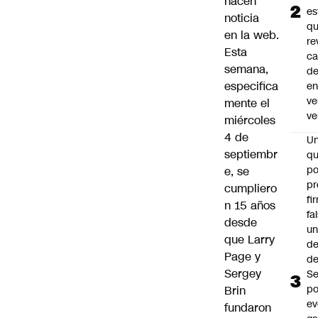
hacen
es
noticia
q
en la web.
re
Esta
ca
semana,
d
especifica
e
ve
mente el
ve
miércoles
4 de
U
septiembr
qu
po
e, se
pr
cumpliero
fi
n 15 años
fa
desde
u
que Larry
de
Page y
de
Sergey
Se
po
Brin
ev
fundaron