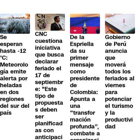
CNC
Se
De la
Gobierno
cuestiona
esperan
Espriella
de Perú
iniciativa
hasta -12
da su
anuncia
que busca
°C:
primer
que
declarar
Meteorolo
mensaje
moverá
feriado el
gía emite
como
todos los
17 de
alerta por
presidente
feriados al
septiembr
heladas
de
viernes
e: "Este
en dos
Colombia:
para
tipo de
regiones
Apunta a
potenciar
propuesta
del sur del
una
el turismo
s deben
país
“transfor
y la
ser
mación
productivi
planificad
profunda”,
dad
as con
combate a
anticipaci