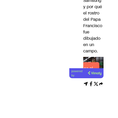
Samsung
y por qué
el
rostro
del Papa
Francisco
fue
dibujado
en un
campo.
Lea el
powered
artículo
by