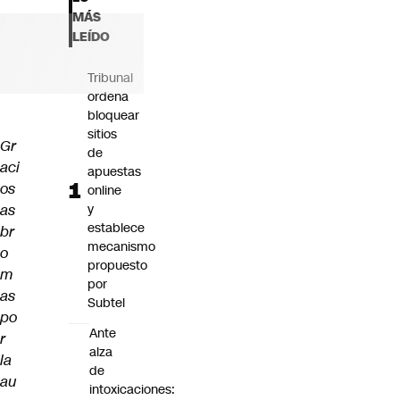
Futuro 360
MÁS
Opinión
LEÍDO
Tribunal
ordena
bloquear
sitios
Gr
de
aci
apuestas
os
online
as
y
establece
br
mecanismo
o
propuesto
m
por
as
Subtel
po
Ante
r
alza
la
de
au
intoxicaciones: