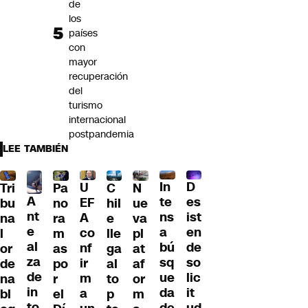
de
los
países
con
mayor
recuperación
del
turismo
internacional
postpandemia
LEE TAMBIÉN
D
In
U
Tri
Pa
C
N
A
es
te
EF
bu
no
hil
ue
nt
ist
ns
A
na
ra
e
va
e
en
a
co
l
m
lle
pl
al
de
bú
nf
or
as
ga
at
za
so
sq
ir
de
po
al
af
de
lic
ue
m
na
r
to
or
in
it
da
a
bl
el
p
m
to
ud
de