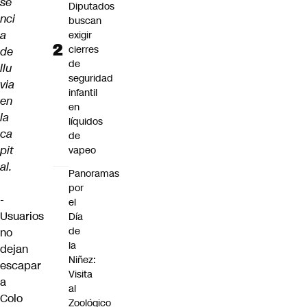
se
Diputados
nci
buscan
a
exigir
cierres
de
de
llu
seguridad
via
infantil
en
en
la
líquidos
ca
de
pit
vapeo
al.
Panoramas
por
-
el
Usuarios
Día
de
no
la
dejan
Niñez:
escapar
Visita
a
al
Colo
Zoológico