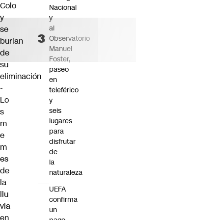
Colo
Nacional
y
y
al
se
Observatorio
burlan
Manuel
de
Foster,
su
paseo
eliminación
en
-
teleférico
Lo
y
seis
s
lugares
m
para
e
disfrutar
m
de
es
la
de
naturaleza
la
UEFA
llu
confirma
via
un
en