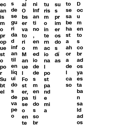
s
D
to
ni
ec
al
tu
su
de
oc
se
Inf
an
O
ris
s
se
u
sa
an
is
bs
m
pr
gu
m
be
ti
m
er
o
im
ri
en
ha
no
o
va
in
er
da
to
st
,
pr
to
te
os
d
s
a
en
op
ri
rn
do
inf
co
ah
m
ue
o
ac
s
an
br
or
ed
st
M
io
dí
til
ad
a
io
o
an
na
as
en
os
de
de
po
ue
l
líq
ya
l
de
r
l
po
ui
es
ca
s
Su
Fo
st
do
ta
so
m
bt
st
pa
s
ba
en
el
er,
nd
de
n
ti
pa
e
va
sa
do
se
mi
pe
ld
s
o
a
o
ad
so
en
os
br
te