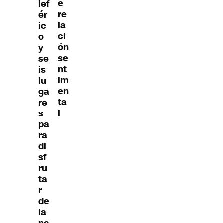
e
lef
re
ér
la
ic
ci
o
ón
y
se
se
nt
is
im
lu
en
ga
ta
re
l
s
pa
ra
di
sf
ru
ta
r
de
la