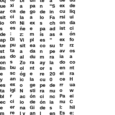
un
oq
Dí
te
a
xi
de
ex
pa
ue
a
n
“S
ca
liq
cu
go
ar
de
de
in
ci
ui
rsi
a
sit
la
lo
Fa
on
da
on
ex
io
Ni
s
ch
es
ci
ist
e
s
ñe
pa
ad
:
ón
a
m
de
z:
ís
as
Di
fo
ex
pl
ap
Vi
es
”
pu
rz
tr
ea
ue
sit
co
su
ta
os
av
da
st
a
n
pe
do
a
ia
du
as
al
m
ra
s
co
do
ra
on
Zo
ay
la
bu
nt
en
nt
lin
ol
or
s
sc
ra
el
e
e
óg
re
20
an
H
ce
la
y
ic
cu
0
ex
ua
rr
ge
es
o
pe
de
igi
w
o
sti
ta
N
ra
nu
r
ei
Pa
ón
bl
ac
ci
nc
ci
C
nu
de
ec
io
ón
ia
er
hil
l:
Gi
e
na
de
s
re
e:
Es
an
m
l y
l
en