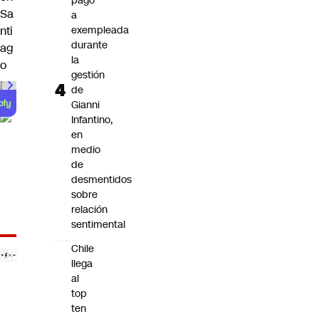
pago
Sa
a
nti
exempleada
durante
ag
la
o
gestión
de
Gianni
Infantino,
en
medio
de
desmentidos
sobre
relación
sentimental
Chile
llega
al
top
ten