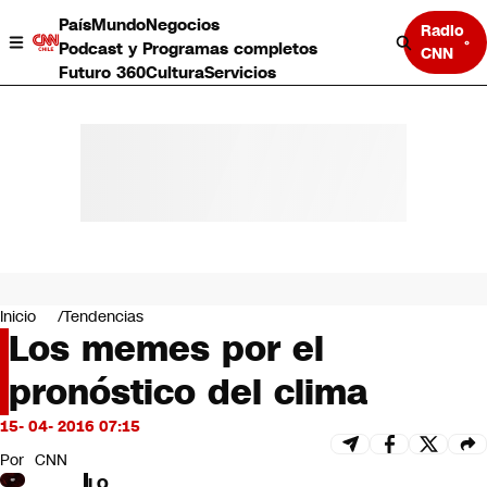
País
Mundo
Negocios
Radio
Podcast y Programas completos
CNN
Futuro 360
Cultura
Servicios
País
Mundo
Negocios
Inicio
Tendencias
Los memes por el
Deportes
Programas completos
pronóstico del clima
Cultura
Servicios
15- 04- 2016 07:15
Bits
CNN Data
Por
CNN
CNN tiempo
LO