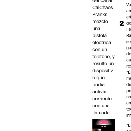
del canal
Ve
CalChaos
an
Pranks
cr
mezcló
d
una
Fe
pistola
R
so
eléctrica
ge
con un
de
teléfono, y
ca
resultó un
re
dispositiv
"É
o que
m
podía
de
pr
activar
no
corriente
en
con una
to
llamada.
in
"L