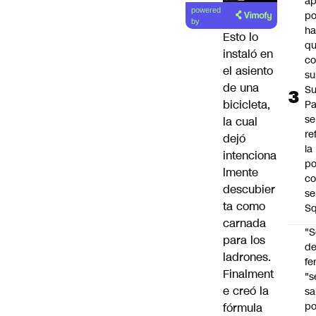
ap
Lea el
powered
po
artículo
by
h
Esto lo
q
instaló en
c
el asiento
su
de una
Su
bicicleta,
P
se
la cual
re
dejó
la
intenciona
po
lmente
co
descubier
se
ta como
Sq
carnada
"S
para los
d
ladrones.
fe
Finalment
"s
e creó la
sa
po
fórmula