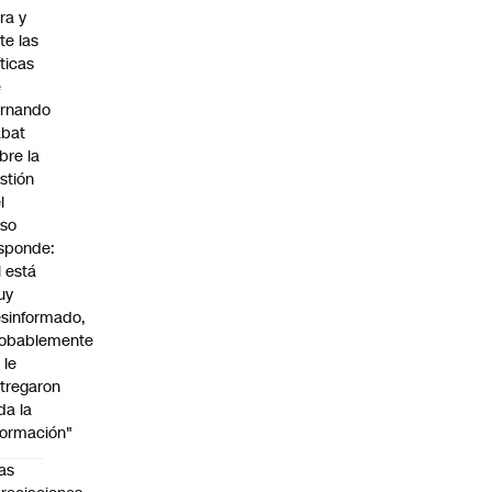
ra y
te las
íticas
e
rnando
abat
bre la
stión
l
so
sponde:
l está
uy
sinformado,
obablemente
 le
tregaron
da la
formación"
as