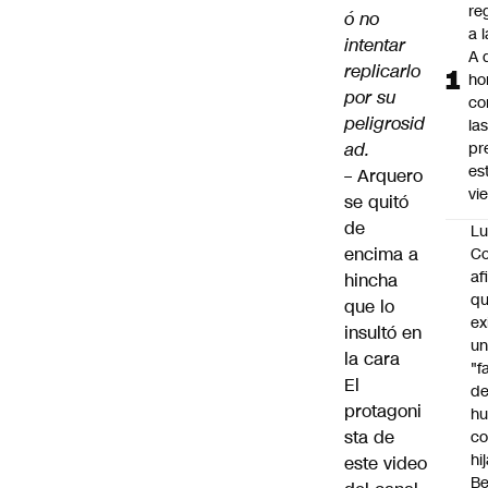
re
ó no
a 
intentar
A 
replicarlo
ho
por su
co
peligrosid
la
ad.
pr
es
–
Arquero
vi
se quitó
de
Lu
encima a
Co
af
hincha
qu
que lo
ex
insultó en
u
la cara
"f
El
d
protagoni
h
sta de
co
hi
este video
Be