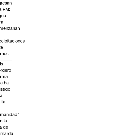
gresan
la RM:
qué
ra
menzarían
s
ecipitaciones
te
ernes
is
rdero
irma
e ha
istido
na
alta
e
umanidad"
n la
ja de
rnarda