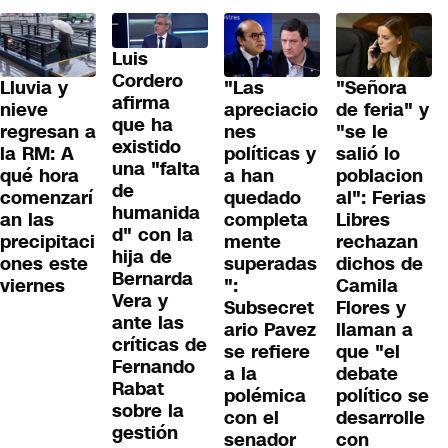
Luis
Cordero
Lluvia y
"Las
"Señora
afirma
nieve
apreciacio
de feria" y
que ha
regresan a
nes
"se le
existido
la RM: A
políticas y
salió lo
una "falta
qué hora
a han
poblacion
de
comenzarí
quedado
al": Ferias
humanida
an las
completa
Libres
d" con la
precipitaci
mente
rechazan
hija de
ones este
superadas
dichos de
Bernarda
viernes
":
Camila
Vera y
Subsecret
Flores y
ante las
ario Pavez
llaman a
críticas de
se refiere
que "el
Fernando
a la
debate
Rabat
polémica
político se
sobre la
con el
desarrolle
gestión
senador
con