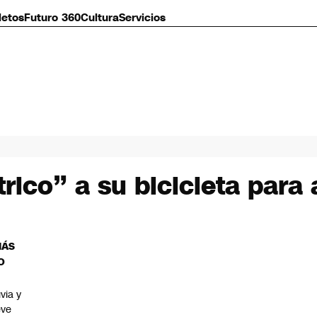
letos
Futuro 360
Cultura
Servicios
rico” a su bicicleta para
MÁS
O
uvia y
eve