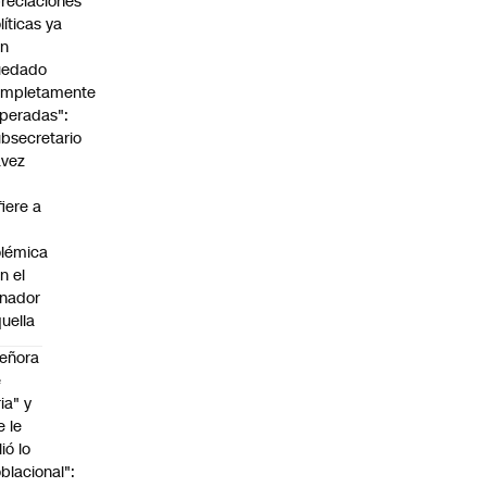
reciaciones
líticas ya
an
uedado
ompletamente
peradas":
bsecretario
avez
fiere a
lémica
n el
nador
uella
eñora
e
ria" y
e le
lió lo
blacional":