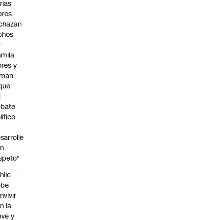
rias
bres
chazan
chos
e
mila
ores y
aman
que
l
ebate
lítico
sarrolle
on
speto"
hile
ebe
nvivir
n la
eve y