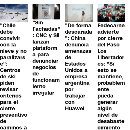
"Sin
"Chile
"De forma
Fedecarne
Fachadas"
debe
descarada
advierte
: CNC y SII
convivir
": China
por cierre
lanzan
con la
denuncia
del Paso
plataform
nieve y no
amenazas
Los
a para
paralizars
de
Libertador
denunciar
e":
Estados
es: "Si
negocios
Centros
Unidos a
esto se
de
de ski
empresa
mantiene,
funcionam
piden
argentina
probablem
iento
revisar
por
ente
irregular
criterios
trabajar
pueda
para el
con
generar
cierre
Huawei
algún
preventivo
nivel de
de
desabaste
caminos a
cimiento