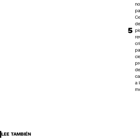
n
pa
Ce
de
pi
re
cr
pa
ci
pr
d
c
a 
m
LEE TAMBIÉN