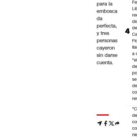
Fe
para la
Li
embosca
re
da
di
perfecta,
d
y tres
Ca
personas
Fl
ll
cayeron
a 
sin darse
"e
cuenta.
d
po
se
de
c
re
"C
d
co
co
ni