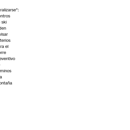
o
ralizarse":
ntros
 ski
den
visar
iterios
ra el
erre
eventivo
e
aminos
la
ontaña