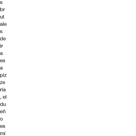
s
br
ut
ale
s
de
ir
a
es
a
piz
ze
ria
, el
du
eñ
o
es
mi