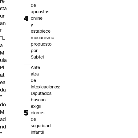
re
de
sta
apuestas
ur
online
an
y
t
establece
“L
mecanismo
propuesto
a
por
M
Subtel
ula
Pl
Ante
alza
at
de
ea
intoxicaciones:
da
Diputados
”
buscan
de
exigir
M
cierres
ad
de
seguridad
rid
infantil
”