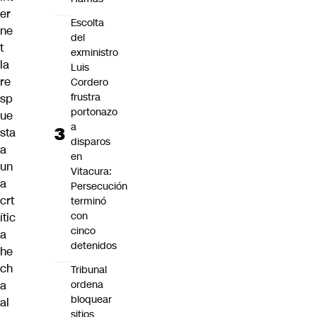
er
Escolta
ne
del
t
exministro
la
Luis
re
Cordero
frustra
sp
portonazo
ue
a
sta
disparos
a
en
un
Vitacura:
a
Persecución
crt
terminó
con
ític
cinco
a
detenidos
he
ch
Tribunal
a
ordena
bloquear
al
sitios