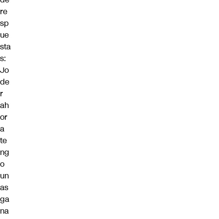
re
sp
ue
sta
s:
Jo
de
r
ah
or
a
te
ng
o
un
as
ga
na