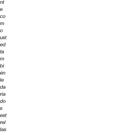
nt
e
co
m
o
ust
ed
ta
m
bi
én
le
da
ría
do
s
est
rel
las