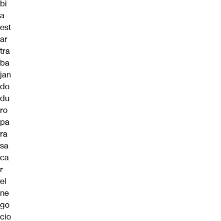
bi
a
est
ar
tra
ba
jan
do
du
ro
pa
ra
sa
ca
r
el
ne
go
cio