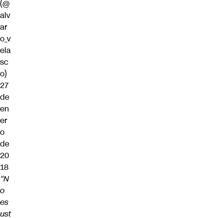
(@
alv
ar
o_v
ela
sc
o)
27
de
en
er
o
de
20
18
“N
o
es
ust