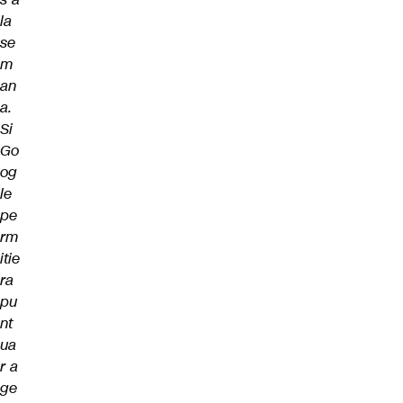
la
se
m
an
a.
Si
Go
og
le
pe
rm
itie
ra
pu
nt
ua
r a
ge