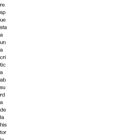
re
sp
ue
sta
a
un
a
crí
tic
a
ab
su
rd
a
de
la
his
tor
ia.