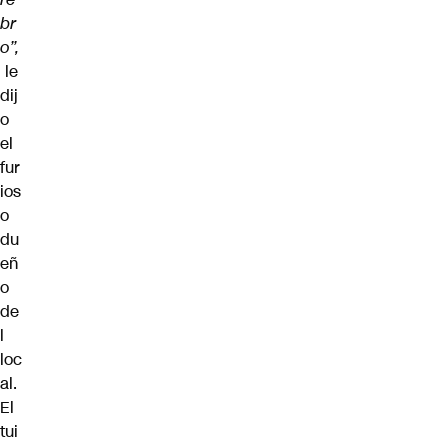
br
o”,
le
dij
o
el
fur
ios
o
du
eñ
o
de
l
loc
al.
El
tui