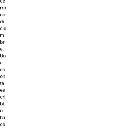
ce
rró
en
di
cie
m
br
e.
Un
a
cli
en
ta
es
cri
bi
ó
ha
ce