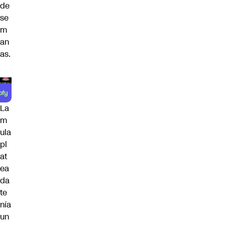
de
se
m
an
as.
La
m
ula
pl
at
ea
da
te
nía
un