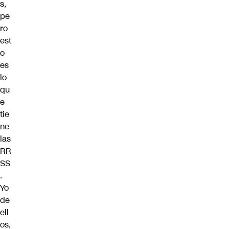
s,
pe
ro
est
o
es
lo
qu
e
tie
ne
las
RR
SS
.
Yo
de
ell
os,