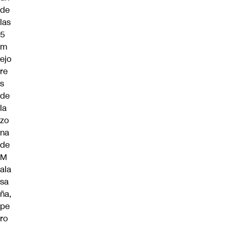
de
las
5
m
ejo
re
s
de
la
zo
na
de
M
ala
sa
ña,
pe
ro