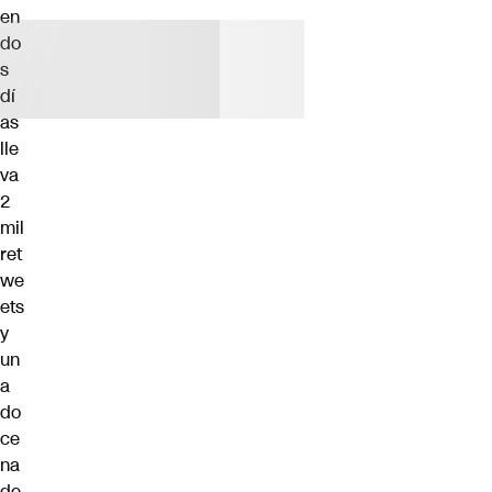
en
do
s
dí
as
lle
va
2
mil
ret
we
ets
y
un
a
do
ce
na
de