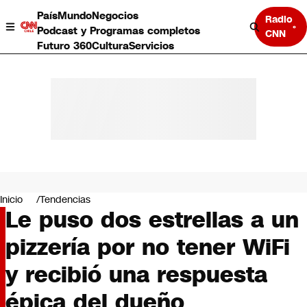
País
Mundo
Negocios
Radio
Podcast y Programas completos
CNN
Futuro 360
Cultura
Servicios
País
Mundo
Negocios
Inicio
Tendencias
Le puso dos estrellas a un
Deportes
Programas completos
pizzería por no tener WiFi
Cultura
Servicios
y recibió una respuesta
Bits
CNN Data
épica del dueño
CNN tiempo