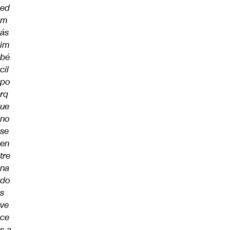
ed
m
ás
im
bé
cil
po
rq
ue
no
se
en
tre
na
do
s
ve
ce
s a