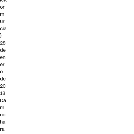
or
m
ur
cia
)
28
de
en
er
o
de
20
18
Da
m
uc
ha
ra