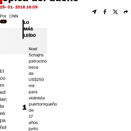
Futuro 360
29- 01- 2018 16:09
Opinión
Por
CNN
LO
MÁS
LEÍDO
Noel
Schajris
patrocinó
beca
El
de
co
US$250
m
mil
ed
para
violinista
ian
puertorriqueño
te
de
es
17
pa
años
ñol
junto