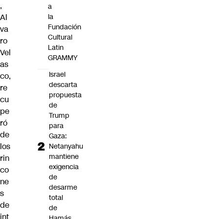
,
a
Al
la
Fundación
va
Cultural
ro
Latin
Vel
GRAMMY
as
Israel
co,
descarta
re
propuesta
cu
de
pe
Trump
ró
para
de
Gaza:
los
Netanyahu
mantiene
rin
exigencia
co
de
ne
desarme
s
total
de
de
int
Hamás