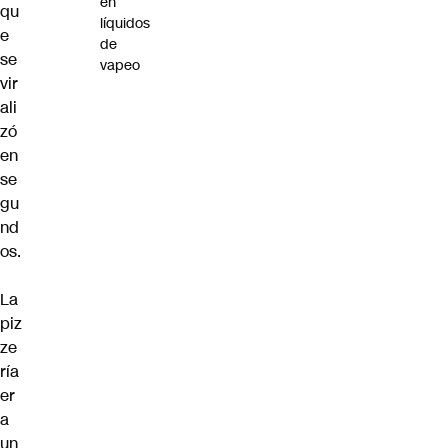
en
qu
líquidos
e
de
se
vapeo
vir
ali
zó
en
se
gu
nd
os.
La
piz
ze
ría
er
a
un