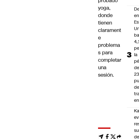
probado
yoga,
D
donde
e
Es
tienen
Un
clarament
ba
e
4,
problema
pe
s para
la
completar
pé
una
d
2
sesión.
pu
d
tr
en
Ka
ev
re
su
de