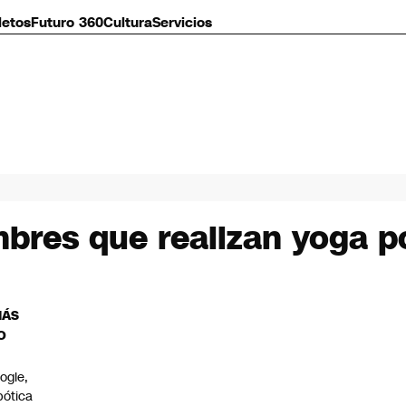
letos
Futuro 360
Cultura
Servicios
bres que realizan yoga p
MÁS
O
ogle,
bótica