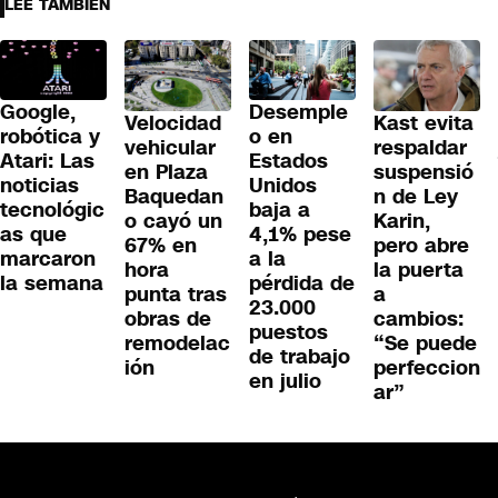
LEE TAMBIÉN
Google,
Desemple
Velocidad
Kast evita
robótica y
o en
vehicular
respaldar
Atari: Las
Estados
en Plaza
suspensió
noticias
Unidos
Baquedan
n de Ley
tecnológic
baja a
o cayó un
Karin,
as que
4,1% pese
67% en
pero abre
marcaron
a la
hora
la puerta
la semana
pérdida de
punta tras
a
23.000
obras de
cambios:
puestos
remodelac
“Se puede
de trabajo
ión
perfeccion
en julio
ar”