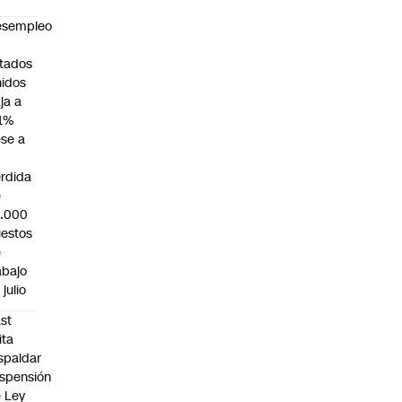
esempleo
n
tados
idos
ja a
1%
se a
rdida
e
3.000
estos
e
abajo
 julio
st
ita
spaldar
spensión
 Ley