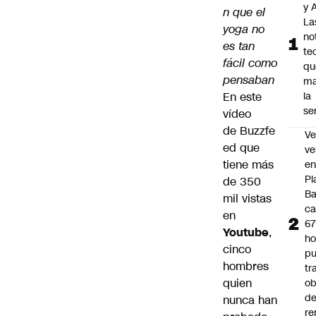
y A
n que el
La
yoga no
no
es tan
te
fácil como
qu
pensaban
ma
En este
la
se
vídeo
de
Buzzfe
Ve
ed
que
ve
tiene más
e
Pl
de 350
B
mil vistas
ca
en
6
Youtube
,
ho
cinco
pu
hombres
tr
quien
ob
d
nunca han
re