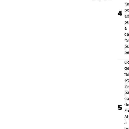
Ka
pe
ab
pu
a
ca
“S
p
pe
Co
de
fa
IP
in
pa
c
d
Fa
A
a
be