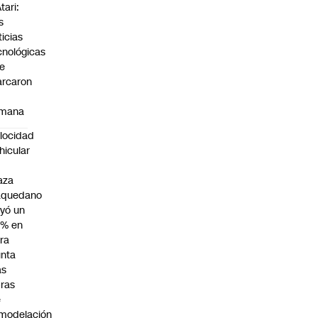
tari:
s
ticias
cnológicas
e
rcaron
mana
locidad
hicular
n
aza
aquedano
yó un
7% en
ra
nta
as
ras
e
modelación