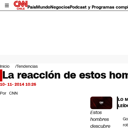
País
Mundo
Negocios
Podcast y Programas comp
País
Mundo
Inicio
Tendencias
Negocios
La reacción de estos hom
Deportes
Programas completos
10- 11- 2014 10:26
Cultura
Por
CNN
Servicios
LO 
Bits
LEÍD
CNN Data
Estos
CNN tiempo
hombres
Go
Futuro 360
ro
descubre
Opinión