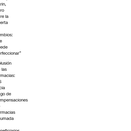
rin,
ro
re la
erta
mbios:
e
uede
rfeccionar”
lusión
 las
rmacias:
S
icia
go de
ompensaciones
e
rmacias
humada
neficiarios