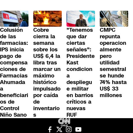
Colusión
Cobre
"Tenemos
CMPC
de las
cierra la
que dar
repunta
farmacias:
semana
ciertas
operacion
IPS inicia
sobre los
señales":
almente
pago de
US$ 6,4 la
Presidente
pero
compensa
libra tras
Kast
utilidad
ciones de
marcar un
condicion
semestral
Farmacias
máximo
a
se hunde
Ahumada
histórico
despliegu
74% hasta
a
impulsado
e militar
US$ 33
beneficiari
por caída
en barrios
millones
os de
de
críticos a
Control
inventario
nuevas
Niño Sano
s
RUF