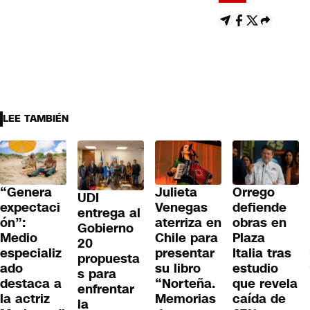
LEE TAMBIÉN
“Genera
Julieta
Orrego
UDI
expectaci
Venegas
defiende
entrega al
ón”:
aterriza en
obras en
Gobierno
Medio
Chile para
Plaza
20
especializ
presentar
Italia tras
propuesta
ado
su libro
estudio
s para
destaca a
“Norteña.
que revela
enfrentar
la actriz
Memorias
caída de
la