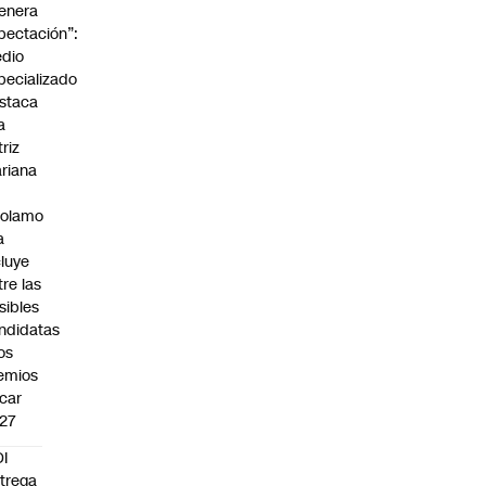
enera
pectación”:
dio
pecializado
staca
a
triz
riana
rolamo
a
cluye
tre las
sibles
ndidatas
los
emios
car
27
I
trega