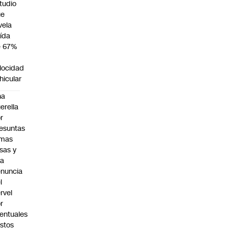
tudio
ue
vela
ída
e 67%
n
locidad
hicular
na
erella
r
esuntas
rmas
lsas y
na
nuncia
l
rvel
r
entuales
stos