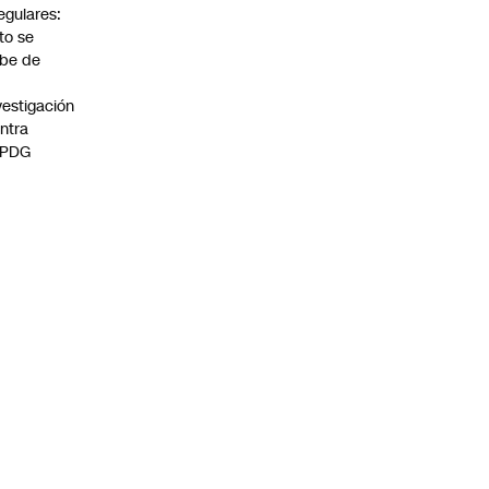
regulares:
to se
be de
vestigación
ntra
 PDG