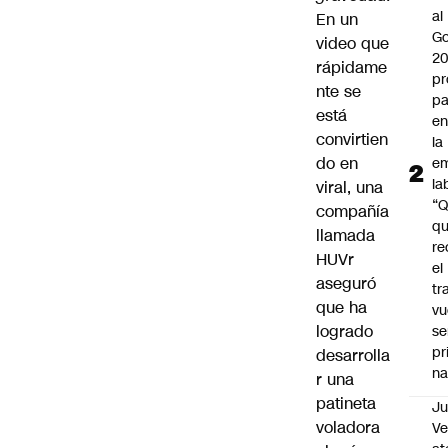
al
En un
Go
video que
2
rápidame
pr
nte se
pa
está
en
convirtien
la
do en
em
la
viral, una
“
compañía
q
llamada
re
HUVr
el
aseguró
tr
que ha
vu
logrado
se
pr
desarrolla
na
r una
patineta
Ju
voladora
V