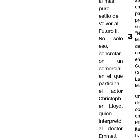
at
al más
en
puro
pa
estilo de
pr
Volver al
su
Futuro II.
“N
No solo
M
eso,
de
co
concretar
en
on un
Ce
comercial
Cu
en el que
L
participa
M
el actor
Or
Christoph
de
er Lloyd,
ob
quien
e
interpretó
Pl
al doctor
Ita
Emmett
tr