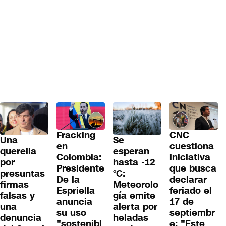
Fracking
CNC
Una
Se
en
cuestiona
querella
esperan
Colombia:
iniciativa
por
hasta -12
Presidente
que busca
presuntas
°C:
De la
declarar
firmas
Meteorolo
Espriella
feriado el
falsas y
gía emite
anuncia
17 de
una
alerta por
su uso
septiembr
denuncia
heladas
"sostenibl
e: "Este