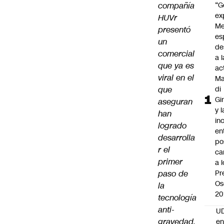
compañía
“G
ex
HUVr
Me
presentó
es
un
de
comercial
a l
que ya es
ac
viral en el
Ma
que
di
Gi
aseguran
y l
han
in
logrado
en
desarrolla
po
r el
ca
primer
a 
paso de
Pr
Os
la
20
tecnología
anti-
UD
gravedad.
en