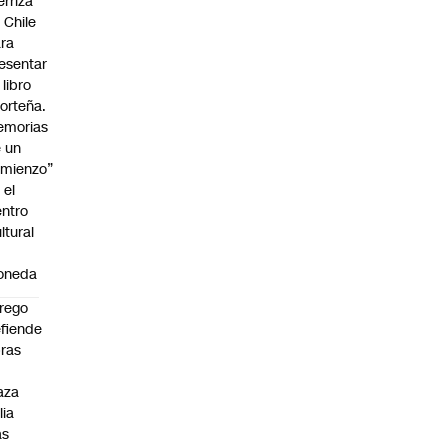
erriza
 Chile
ra
esentar
 libro
orteña.
emorias
 un
mienzo”
 el
ntro
ltural
a
oneda
rego
fiende
ras
n
aza
lia
as