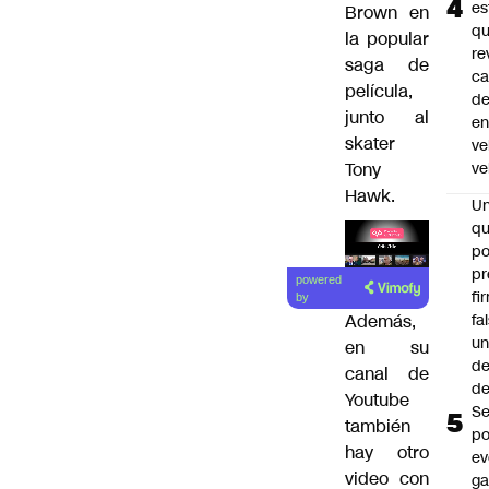
es
Brown en
q
la popular
re
saga de
ca
película,
d
junto al
e
skater
ve
Tony
ve
Hawk.
U
qu
po
Lea el
pr
powered
artículo
fi
by
fa
Además,
u
en su
de
canal de
de
Youtube
Se
también
po
hay
otro
ev
video con
ga