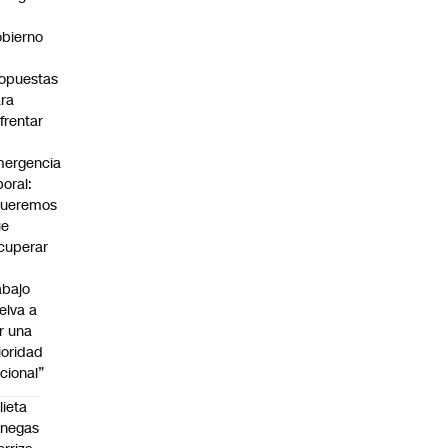
bierno
0
opuestas
ra
frentar
ergencia
boral:
Queremos
ue
cuperar
abajo
elva a
r una
ioridad
cional”
lieta
enegas