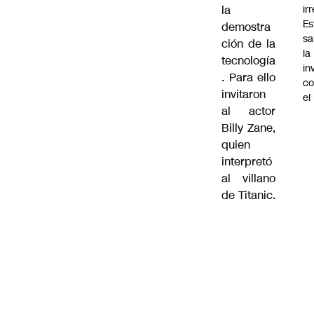
ir
la
Es
demostra
sa
ción de la
la
tecnología
in
. Para ello
co
invitaron
el
al actor
Billy Zane,
quien
interpretó
al villano
de Titanic.