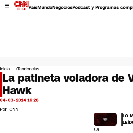
País
Mundo
Negocios
Podcast y Programas comp
País
Mundo
Inicio
Tendencias
Negocios
La patineta voladora de 
Deportes
Hawk
Programas completos
Cultura
Servicios
04- 03- 2014 16:28
Bits
Por
CNN
CNN Data
LO 
CNN tiempo
LEÍD
Futuro 360
La
Opinión