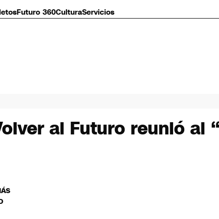
letos
Futuro 360
Cultura
Servicios
Volver al Futuro reunió a
MÁS
O