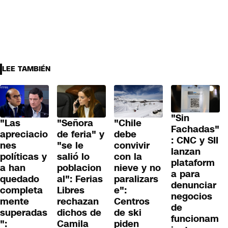
LEE TAMBIÉN
"Sin
"Las
"Señora
"Chile
Fachadas"
apreciacio
de feria" y
debe
: CNC y SII
nes
"se le
convivir
lanzan
políticas y
salió lo
con la
plataform
a han
poblacion
nieve y no
a para
quedado
al": Ferias
paralizars
denunciar
completa
Libres
e":
negocios
mente
rechazan
Centros
de
superadas
dichos de
de ski
funcionam
":
Camila
piden