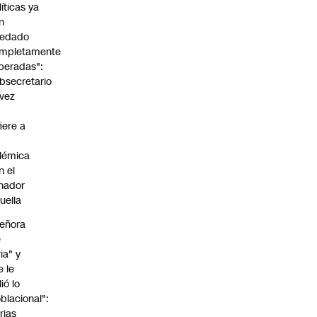
líticas ya
n
edado
mpletamente
peradas":
bsecretario
vez
fiere a
lémica
n el
nador
uella
eñora
e
ria" y
e le
lió lo
blacional":
rias