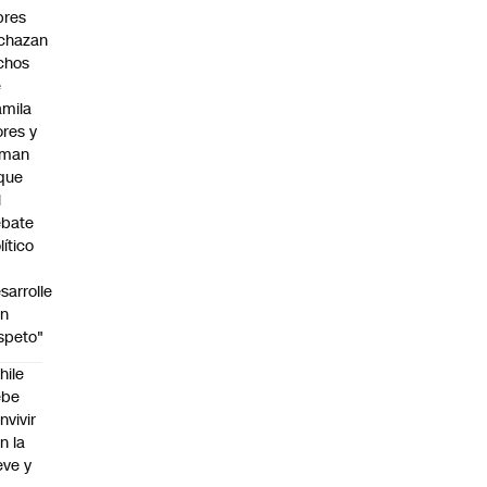
bres
chazan
chos
e
mila
ores y
aman
que
l
ebate
lítico
sarrolle
on
speto"
hile
ebe
nvivir
n la
eve y