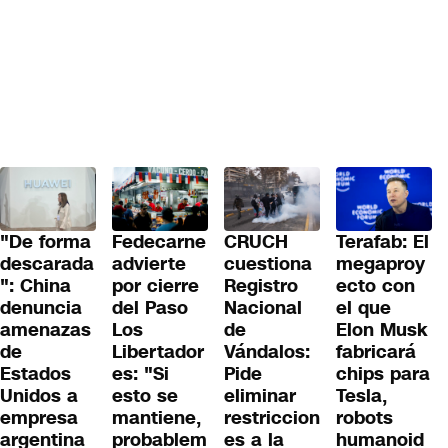
"De forma
Fedecarne
CRUCH
Terafab: El
descarada
advierte
cuestiona
megaproy
": China
por cierre
Registro
ecto con
denuncia
del Paso
Nacional
el que
amenazas
Los
de
Elon Musk
de
Libertador
Vándalos:
fabricará
Estados
es: "Si
Pide
chips para
Unidos a
esto se
eliminar
Tesla,
empresa
mantiene,
restriccion
robots
argentina
probablem
es a la
humanoid