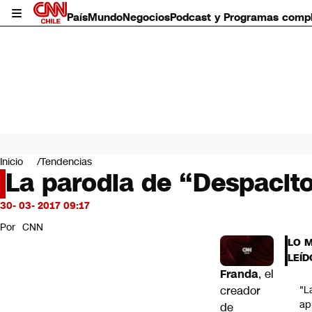
País
Mundo
Negocios
Podcast y Programas comp
País
Mundo
Inicio
Tendencias
Negocios
La parodia de “Despacito
Deportes
Programas completos
30- 03- 2017 09:17
Cultura
Por
CNN
Servicios
LO 
Bits
LEÍD
CNN Data
Franda
, el
CNN tiempo
creador
"L
Futuro 360
ap
de
Opinión