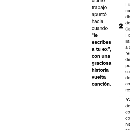
último
Li
trabajo
re
apuntó
di
hacia
d
cuando
Ca
“
le
Fl
ll
escribes
a 
a tu ex”,
"e
con una
d
graciosa
po
historia
se
vuelta
de
canción.
c
re
"C
d
co
co
ni