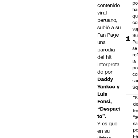
po
contenido
ha
viral
qu
peruano,
co
subió a su
su
Fan Page
Su
una
Pa
se
parodia
re
del hit
la
interpreta
po
do por
co
Daddy
se
Yankee y
Sq
Luis
"S
Fonsi,
d
“Despaci
fe
to”.
"s
Y es que
sa
po
en su
Fe