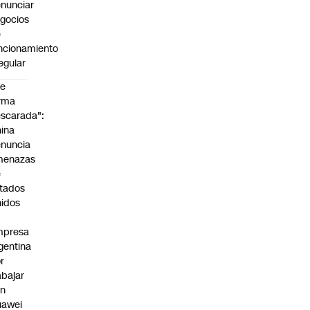
nunciar
gocios
e
ncionamiento
regular
De
rma
scarada":
ina
nuncia
menazas
e
tados
idos
mpresa
gentina
r
abajar
on
uawei