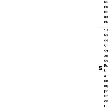
de
ne
d
fu
ir
"
fo
de
Ch
de
a
d
Es
Un
a
e
ar
po
tr
c
H