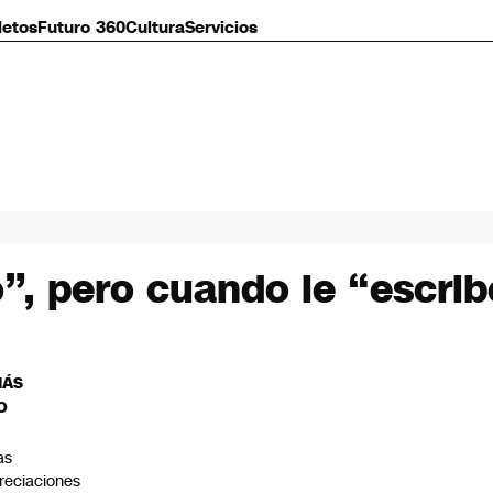
letos
Futuro 360
Cultura
Servicios
”, pero cuando le “escrib
MÁS
O
as
reciaciones