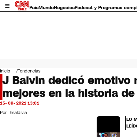
País
Mundo
Negocios
Podcast y Programas comp
País
Mundo
Inicio
Tendencias
Negocios
J Balvin dedicó emotivo
Deportes
mejores en la historia de
Programas completos
Cultura
Servicios
15- 09- 2021 13:01
Bits
Por
hsaldivia
CNN Data
LO 
CNN tiempo
LEÍD
Futuro 360
Opinión