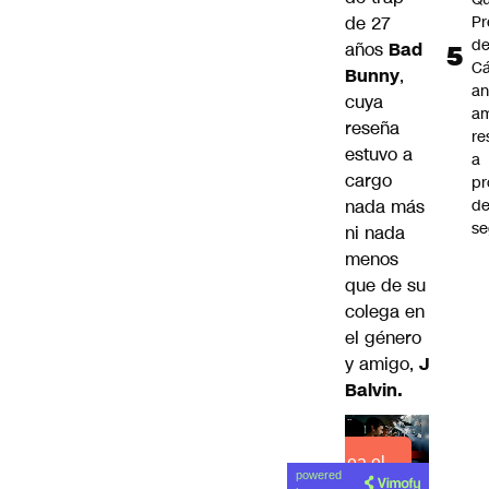
de 27
Pr
de
años
Bad
C
Bunny
,
an
cuya
am
reseña
re
estuvo a
a
cargo
pr
nada más
d
se
ni nada
menos
que de su
colega en
el género
y amigo,
J
Balvin.
Lea el
powered
artículo