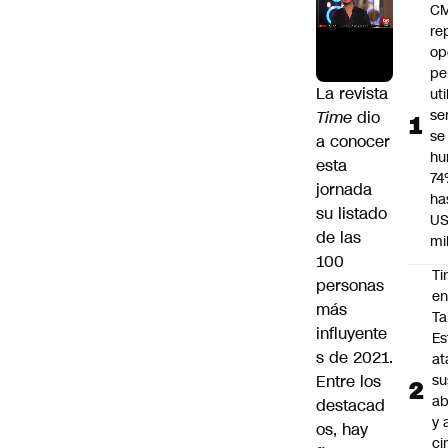
C
re
op
pe
La revista
ut
se
Time
dio
se
a conocer
hu
esta
74
jornada
ha
su listado
US
de las
mi
100
Ti
personas
e
más
Ta
influyente
Es
s de 2021
.
at
Entre los
su
ab
destacad
y 
os, hay
ci