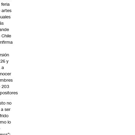
 feria
 artes
suales
ás
ande
 Chile
nfirma
rsión
26 y
 a
nocer
ombres
 203
positores
sto no
 a ser
frido
mo lo
e
iroz”: