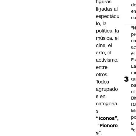
figuras
do
ligadas al
en
espectácu
co
lo, la
"N
política, la
p
música, el
e
cine, el
ac
arte, el
el
activismo,
Es
L
entre
m
otros.
q
Todos
ba
agrupado
el
s en
Bi
categoría
Da
s
M
po
“Íconos”,
la
“
Pionero
"e
s
“,