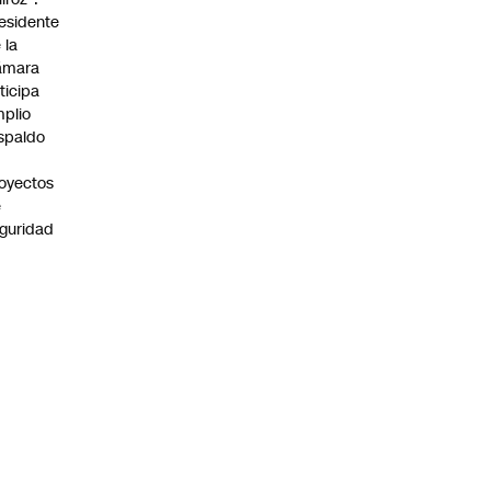
esidente
 la
ámara
ticipa
plio
spaldo
oyectos
e
guridad