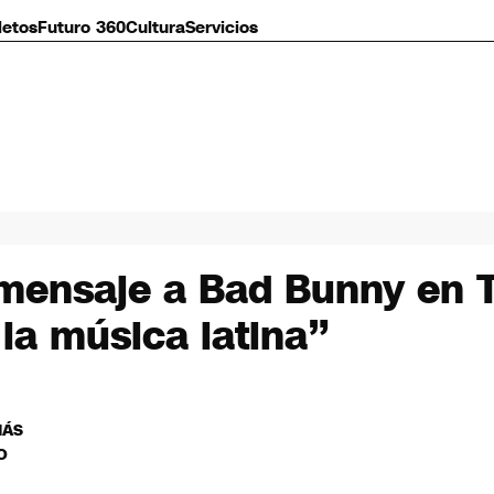
letos
Futuro 360
Cultura
Servicios
 mensaje a Bad Bunny en T
 la música latina”
MÁS
O