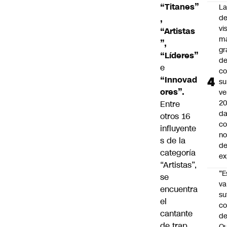
“Titanes”
La
de
,
vi
“Artistas
m
”,
gr
“Líderes”
de
e
co
“Innovad
su
ores”.
ve
20
Entre
da
otros 16
co
influyente
n
s de la
de
categoría
ex
“Artistas”,
“E
se
va
encuentra
su
el
co
cantante
d
de trap
Qu