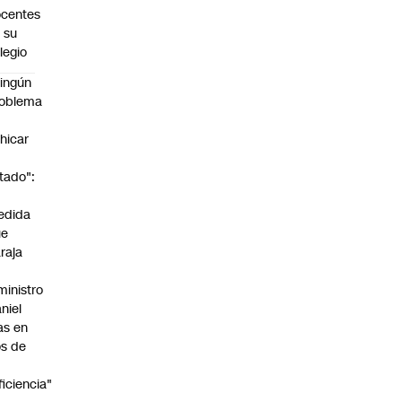
centes
 su
legio
ingún
roblema
n
hicar
tado":
a
edida
ue
raja
ministro
niel
as en
s de
ficiencia"