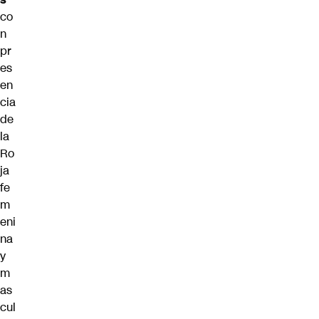
co
n
pr
es
en
cia
de
la
Ro
ja
fe
m
eni
na
y
m
as
cul