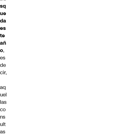
sq
ue
da
es
te
añ
o
,
es
de
cir,
aq
uel
las
co
ns
ult
as