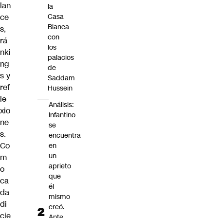
lan
la
ce
Casa
Blanca
s,
con
rá
los
nki
palacios
ng
de
s y
Saddam
ref
Hussein
le
Análisis:
xio
Infantino
ne
se
s.
encuentra
Co
en
un
m
aprieto
o
que
ca
él
da
mismo
di
creó.
cie
Ante