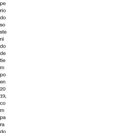
pe
río
do
so
ste
ni
do
de
tie
m
po
en
20
19,
co
m
pa
ra
do