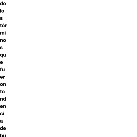
de
lo
s
tér
mi
no
s
qu
e
fu
er
on
te
nd
en
ci
a
de
bú