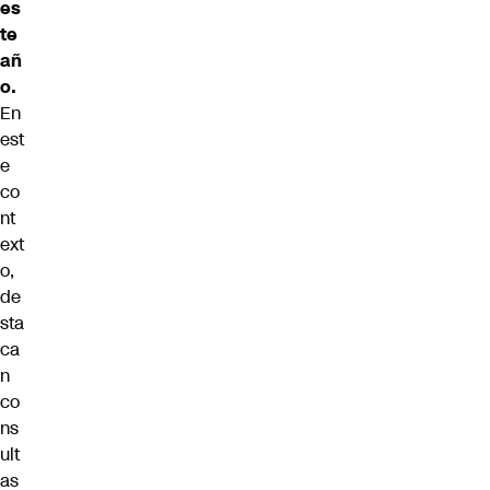
es
te
añ
o.
En
est
e
co
nt
ext
o,
de
sta
ca
n
co
ns
ult
as