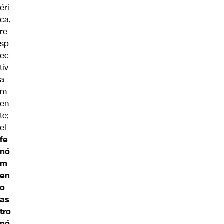
éri
ca,
re
sp
ec
tiv
a
m
en
te;
el
fe
nó
m
en
o
as
tro
nó