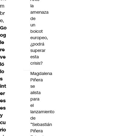
m
la
amenaza
br
de
e,
un
Go
boicot
og
europeo,
le
¿podrá
re
superar
ve
esta
crisis?
ló
lo
Magdalena
s
Piñera
int
se
alista
er
para
es
el
es
lanzamiento
y
de
cu
“Sebastián
rio
Piñera