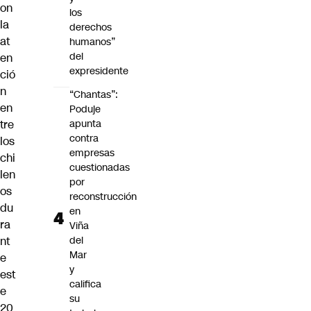
on
los
la
derechos
at
humanos”
del
en
expresidente
ció
n
“Chantas”:
en
Poduje
tre
apunta
contra
los
empresas
chi
cuestionadas
len
por
os
reconstrucción
du
en
ra
Viña
nt
del
Mar
e
y
est
califica
e
su
20