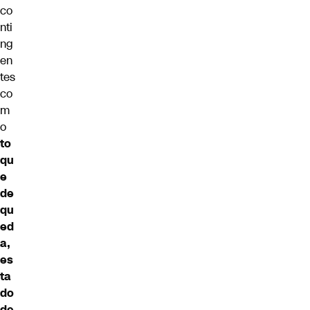
co
nti
ng
en
tes
co
m
o
to
qu
e
de
qu
ed
a,
es
ta
do
de