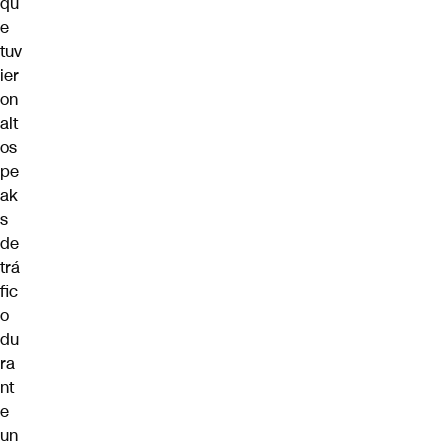
qu
e
tuv
ier
on
alt
os
pe
ak
s
de
trá
fic
o
du
ra
nt
e
un