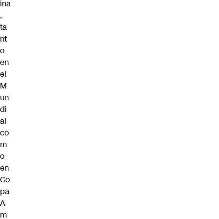
ina
,
ta
nt
o
en
el
M
un
di
al
co
m
o
en
Co
pa
A
m