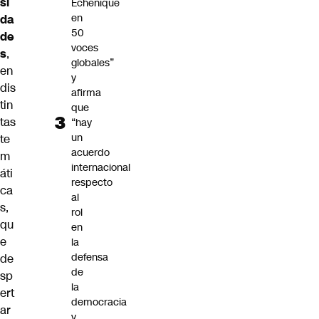
si
Echenique
en
da
50
de
voces
s
,
globales”
en
y
dis
afirma
tin
que
tas
“hay
un
te
acuerdo
m
internacional
áti
respecto
ca
al
s,
rol
qu
en
e
la
defensa
de
de
sp
la
ert
democracia
ar
y