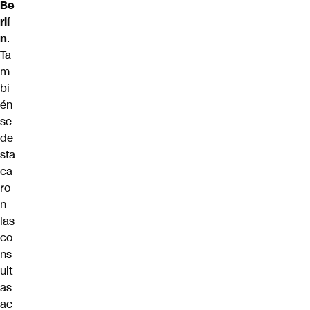
Be
rlí
n
.
Ta
m
bi
én
se
de
sta
ca
ro
n
las
co
ns
ult
as
ac