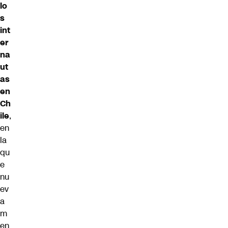
lo
s
int
er
na
ut
as
en
Ch
ile
,
en
la
qu
e
nu
ev
a
m
en