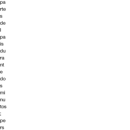
pa
rte
s
de
l
pa
ís
du
ra
nt
e
do
s
mi
nu
tos
;
pe
rs