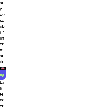
ar
y
de
sc
ub
rir
inf
or
m
aci
ón.
La
s
te
nd
en