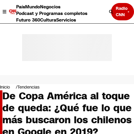
País
Mundo
Negocios
Radio
Podcast y Programas completos
CNN
Futuro 360
Cultura
Servicios
País
Mundo
Negocios
Inicio
Tendencias
De Copa América al toque
Deportes
Programas completos
de queda: ¿Qué fue lo que
Cultura
Servicios
más buscaron los chilenos
Bits
CNN Data
en Google en 2019?
CNN tiempo