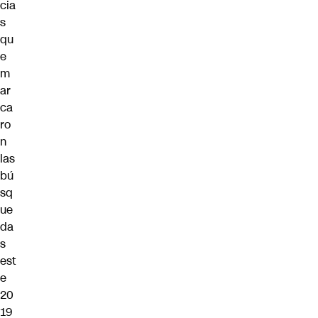
cia
s
qu
e
m
ar
ca
ro
n
las
bú
sq
ue
da
s
est
e
20
19