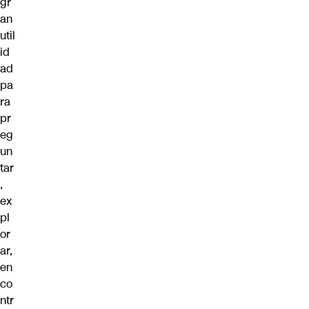
gr
an
util
id
ad
pa
ra
pr
eg
un
tar
,
ex
pl
or
ar,
en
co
ntr