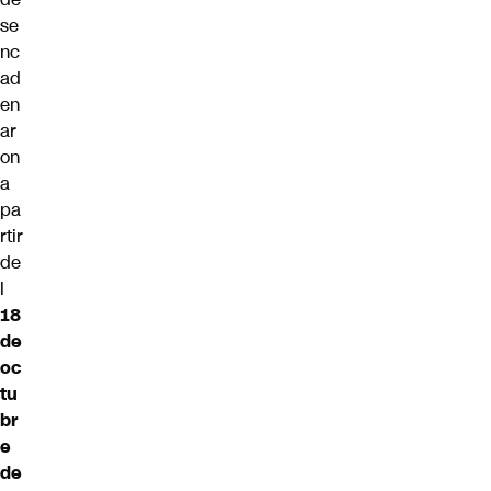
se
nc
ad
en
ar
on
a
pa
rtir
de
l
18
de
oc
tu
br
e
de