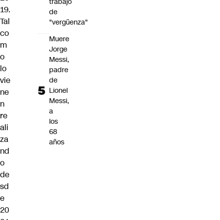
trabajo
19.
de
Tal
"vergüenza"
co
Muere
m
Jorge
o
Messi,
lo
padre
vie
de
Lionel
ne
Messi,
n
a
re
los
ali
68
za
años
nd
o
de
sd
e
20