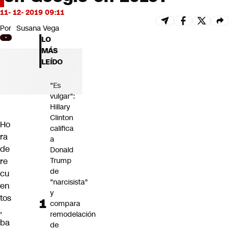
Futuro 360
11- 12- 2019 09:11
Opinión
Por
Susana Vega
LO
MÁS
LEÍDO
"Es
vulgar":
Hillary
Clinton
Ho
califica
ra
a
de
Donald
re
Trump
de
cu
"narcisista"
en
y
tos
compara
,
remodelación
ba
de