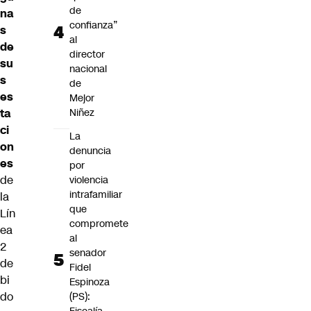
de
na
confianza”
s
al
de
director
su
nacional
s
de
es
Mejor
ta
Niñez
ci
La
on
denuncia
es
por
de
violencia
intrafamiliar
la
que
Lín
compromete
ea
al
2
senador
de
Fidel
bi
Espinoza
do
(PS):