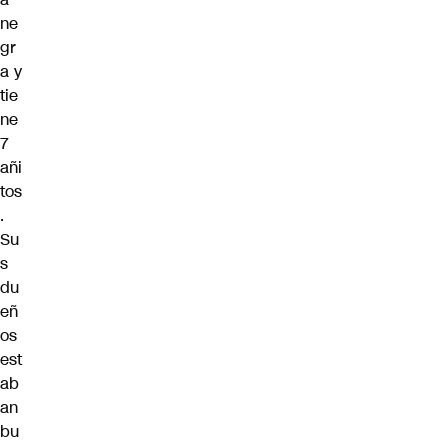
ne
gr
a y
tie
ne
7
añi
tos
.
Su
s
du
eñ
os
est
ab
an
bu