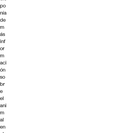
po
nía
de
m
ás
inf
or
m
aci
ón
so
br
e
el
ani
m
al
en