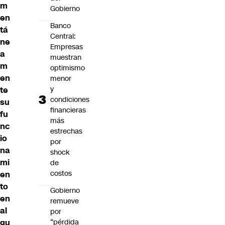
m
Gobierno
en
Banco
tá
Central:
ne
Empresas
a
muestran
m
optimismo
en
menor
y
te
condiciones
su
financieras
fu
más
nc
estrechas
io
por
na
shock
mi
de
costos
en
to
Gobierno
en
remueve
al
por
gu
“pérdida