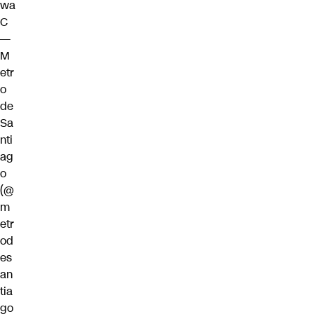
wa
C
—
M
etr
o
de
Sa
nti
ag
o
(@
m
etr
od
es
an
tia
go