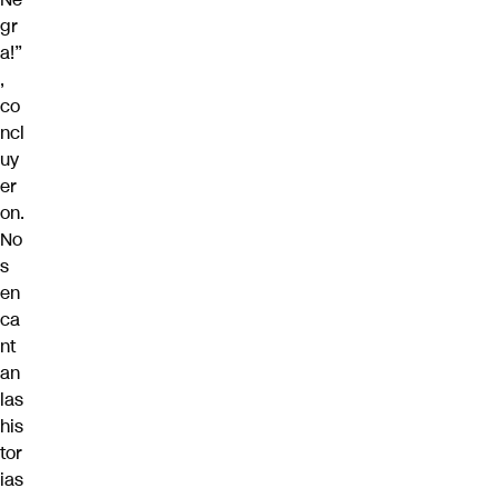
gr
a!”
,
co
ncl
uy
er
on.
No
s
en
ca
nt
an
las
his
tor
ias