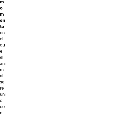
m
o
m
en
to
en
el
qu
e
el
ani
m
al
se
re
uni
ó
co
n