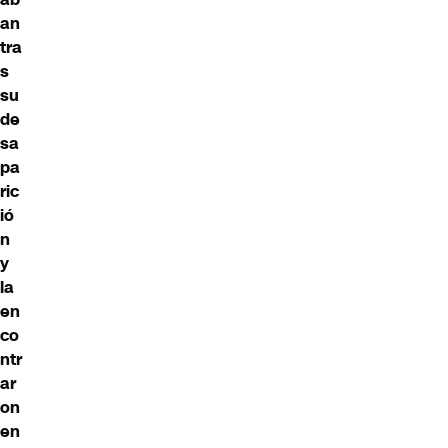
an
tra
s
su
de
sa
pa
ric
ió
n
y
la
en
co
ntr
ar
on
en