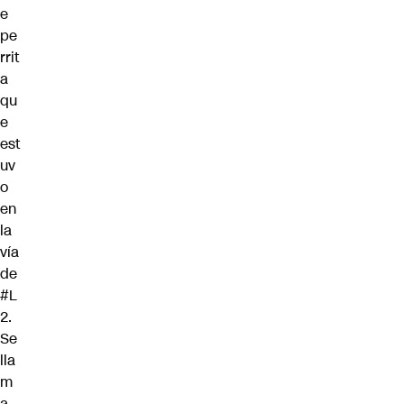
e
pe
rrit
a
qu
e
est
uv
o
en
la
vía
de
#L
2
.
Se
lla
m
a