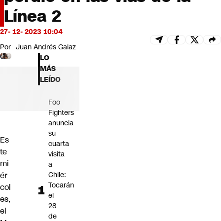
Futuro 360
Línea 2
Opinión
27- 12- 2023 10:04
Por
Juan Andrés Galaz
LO
MÁS
LEÍDO
Foo
Fighters
anuncia
su
Es
cuarta
te
visita
mi
a
ér
Chile:
Tocarán
col
el
es,
28
el
de