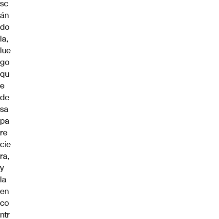
sc
án
do
la,
lue
go
qu
e
de
sa
pa
re
cie
ra,
y
la
en
co
ntr