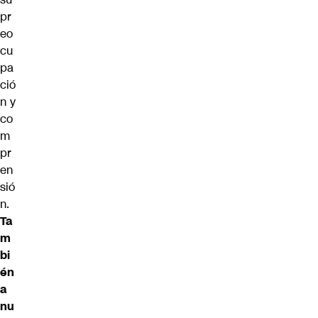
pr
eo
cu
pa
ció
n y
co
m
pr
en
sió
n.
Ta
m
bi
én
a
nu