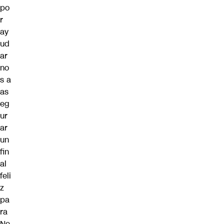
po
r
ay
ud
ar
no
s a
as
eg
ur
ar
un
fin
al
feli
z
pa
ra
Ne