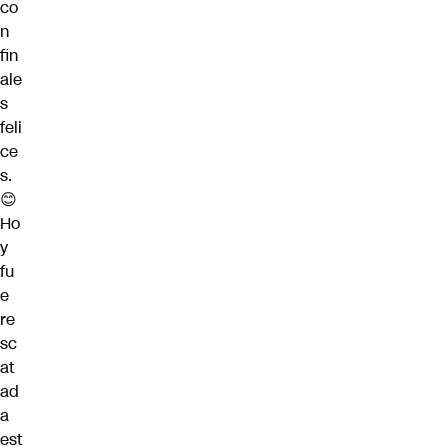
co
n
fin
ale
s
feli
ce
s.
😊
Ho
y
fu
e
re
sc
at
ad
a
est