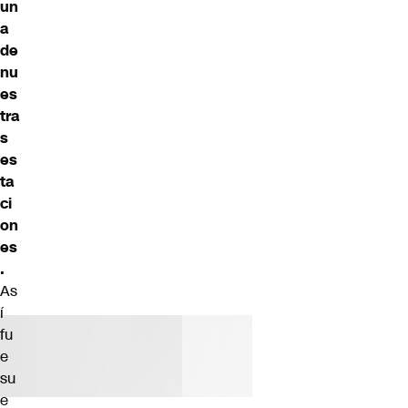
un
a
de
nu
es
tra
s
es
ta
ci
on
es
.
As
í
fu
e
su
e