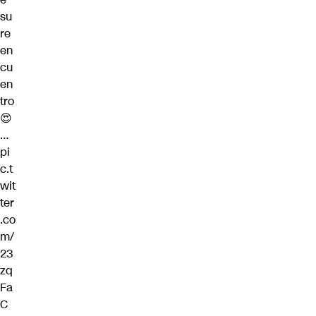
su
re
en
cu
en
tro
😍
…
pi
c.t
wit
ter
.co
m/
23
zq
Fa
C