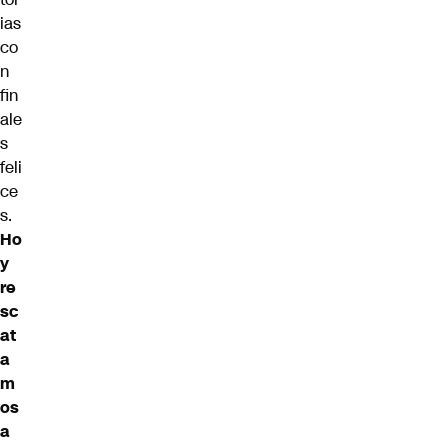
ias
co
n
fin
ale
s
feli
ce
s.
Ho
y
re
sc
at
a
m
os
a