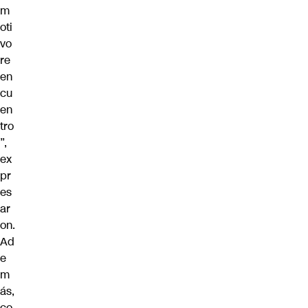
m
oti
vo
re
en
cu
en
tro
”,
ex
pr
es
ar
on.
Ad
e
m
ás,
co