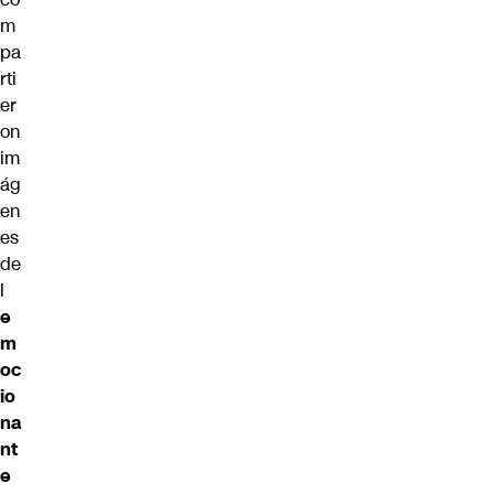
m
pa
rti
er
on
im
ág
en
es
de
l
e
m
oc
io
na
nt
e