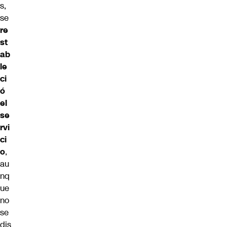
s,
se
re
st
ab
le
ci
ó
el
se
rvi
ci
o
,
au
nq
ue
no
se
dis