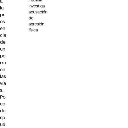
Fiscalía
a
investiga
la
acusación
pr
de
es
agresión
en
física
cia
de
un
pe
rro
en
las
vía
s.
Po
co
de
sp
ué