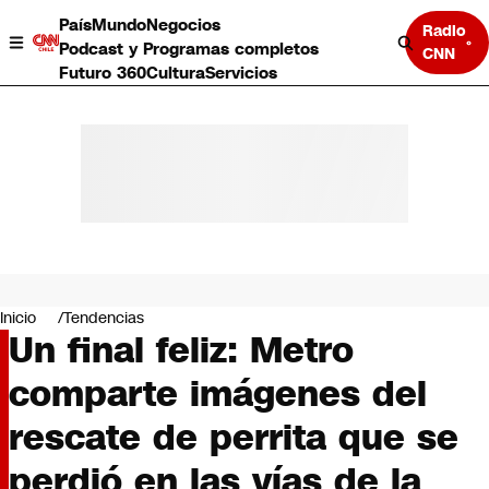
País
Mundo
Negocios
Radio
Podcast y Programas completos
CNN
Futuro 360
Cultura
Servicios
País
Mundo
Negocios
Inicio
Tendencias
Un final feliz: Metro
Deportes
Programas completos
comparte imágenes del
Cultura
Servicios
rescate de perrita que se
Bits
CNN Data
perdió en las vías de la
CNN tiempo