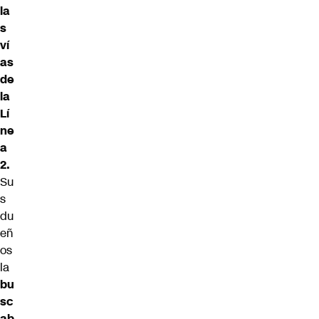
la
s
ví
as
de
la
Lí
ne
a
2.
Su
s
du
eñ
os
la
bu
sc
ab