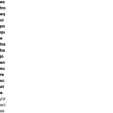
es
tro
eq
ui
po
qu
e
tra
ba
jó
en
su
re
sc
at
e
.
¡Gr
aci
as