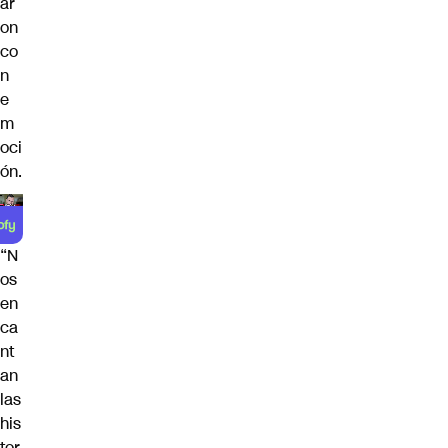
ar
on
co
n
e
m
oci
ón.
“N
os
en
ca
nt
an
las
his
tor