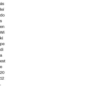
ás
leí
do
s
en
Wi
ki
pe
di
a
est
e
20
12
.