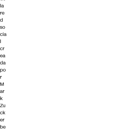
la
re
d
so
cia
l
cr
ea
da
po
r
M
ar
k
Zu
ck
er
be