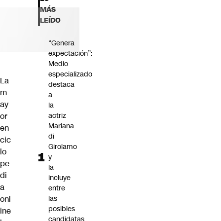
Futuro 360
MÁS
Opinión
LEÍDO
“Genera
expectación”:
Medio
especializado
La
destaca
m
a
ay
la
or
actriz
Mariana
en
di
cic
Girolamo
lo
y
pe
la
di
incluye
a
entre
onl
las
posibles
ine
candidatas