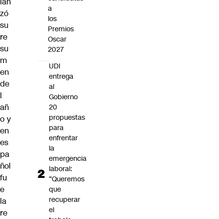
lan
a
zó
los
su
Premios
re
Oscar
su
2027
m
UDI
en
entrega
de
al
l
Gobierno
añ
20
propuestas
o y
para
en
enfrentar
es
la
pa
emergencia
ñol
laboral:
fu
“Queremos
e
que
recuperar
la
el
re