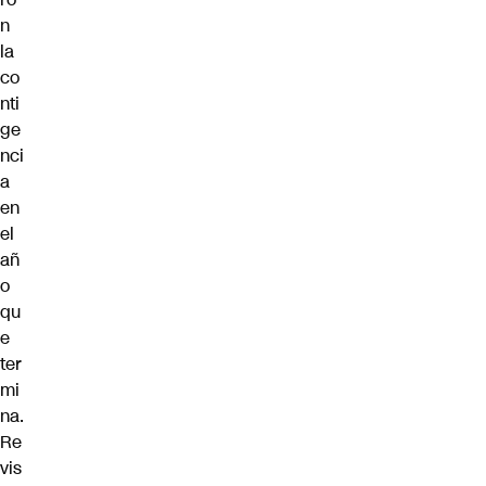
n
la
co
nti
ge
nci
a
en
el
añ
o
qu
e
ter
mi
na.
Re
vis