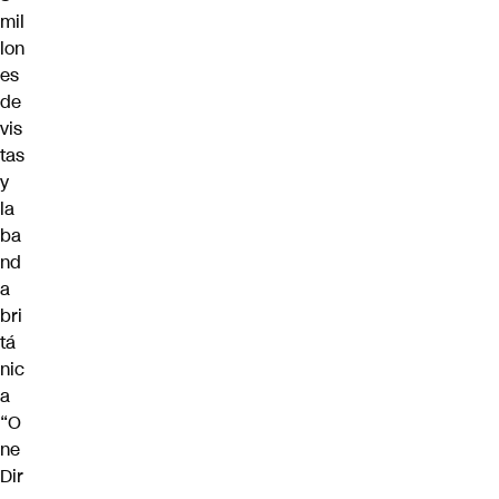
mil
lon
es
de
vis
tas
y
la
ba
nd
a
bri
tá
nic
a
“O
ne
Dir