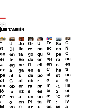
LEE TAMBIÉN
Fr
C
“
Ju
Or
U
Se
U
ac
N
G
lie
re
na
es
DI
ki
C
en
ta
go
qu
pe
en
ng
cu
er
Ve
de
er
ra
tr
en
es
a
ne
fi
ell
n
eg
C
ti
ex
ga
en
a
ha
a
ol
on
pe
s
de
po
st
al
o
a
ct
at
ob
r
a
G
m
ini
ac
er
ra
pr
-1
ob
bi
ci
ió
riz
s
es
2
ie
a:
at
n”
a
en
un
°C
rn
Pr
iv
:
en
Pl
ta
:
o
es
a
M
C
az
s
M
20