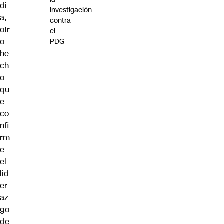
di
investigación
a,
contra
otr
el
o
PDG
he
ch
o
qu
e
co
nfi
rm
e
el
lid
er
az
go
de