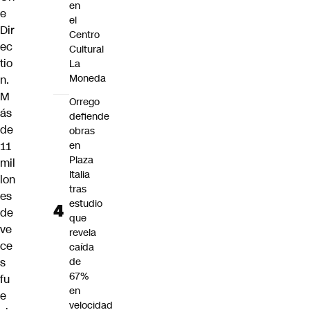
en
e
el
Dir
Centro
ec
Cultural
tio
La
Moneda
n.
M
Orrego
ás
defiende
de
obras
11
en
Plaza
mil
Italia
lon
tras
es
estudio
de
que
ve
revela
ce
caída
s
de
67%
fu
en
e
velocidad