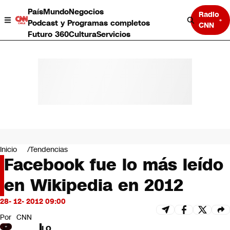
País
Mundo
Negocios
Radio
Podcast y Programas completos
CNN
Futuro 360
Cultura
Servicios
País
Mundo
Negocios
Inicio
Tendencias
Facebook fue lo más leído
Deportes
Programas completos
en Wikipedia en 2012
Cultura
Servicios
28- 12- 2012 09:00
Bits
CNN Data
Por
CNN
CNN tiempo
LO