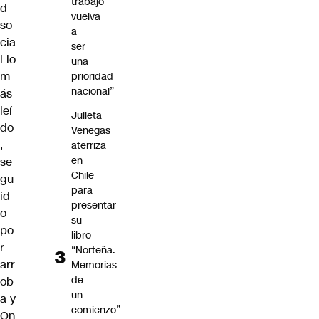
trabajo
d
vuelva
so
a
cia
ser
l lo
una
m
prioridad
nacional”
ás
leí
Julieta
do
Venegas
,
aterriza
en
se
Chile
gu
para
id
presentar
o
su
po
libro
r
“Norteña.
arr
Memorias
de
ob
un
a y
comienzo”
On