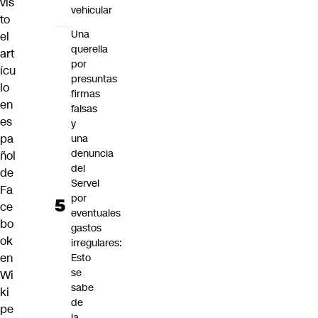
vis
vehicular
to
Una
el
querella
art
por
ícu
presuntas
lo
firmas
en
falsas
es
y
pa
una
denuncia
ñol
del
de
Servel
Fa
por
ce
eventuales
bo
gastos
ok
irregulares:
en
Esto
se
Wi
sabe
ki
de
pe
la