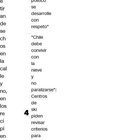
político
e
se
tir
desarrolle
an
con
de
respeto"
se
"Chile
ch
debe
os
convivir
en
con
la
la
cal
nieve
le
y
y
no
paralizarse":
no,
Centros
en
de
los
ski
re
piden
ci
revisar
pi
criterios
en
para