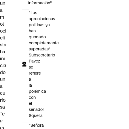
un
información"
a
"Las
m
apreciaciones
ot
políticas ya
oci
han
quedado
cli
completamente
sta
superadas":
ha
Subsecretario
ini
Pavez
cia
se
do
refiere
un
a
la
a
polémica
cu
con
rio
el
sa
senador
“c
Squella
a
"Señora
m