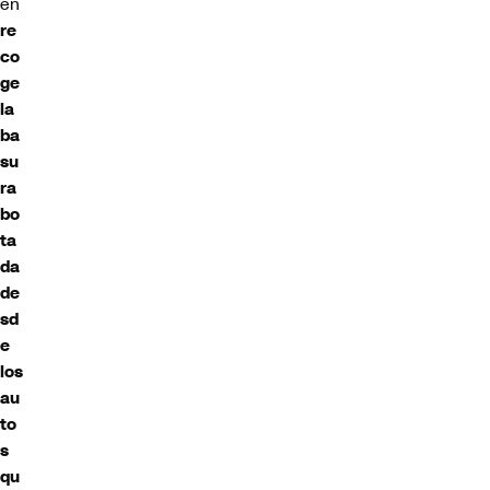
en
re
co
ge
la
ba
su
ra
bo
ta
da
de
sd
e
los
au
to
s
qu