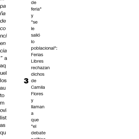
de
pa
feria"
ña
y
de
"se
co
le
salió
nci
lo
en
poblacional":
cia
Ferias
”
a
Libres
aq
rechazan
uel
dichos
los
de
Camila
au
Flores
to
y
m
llaman
ovi
a
list
que
as
"el
qu
debate