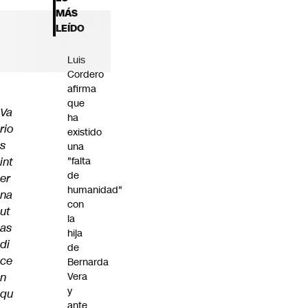
Futuro 360
MÁS
Opinión
LEÍDO
Luis
Cordero
afirma
que
Va
ha
rio
existido
s
una
int
"falta
de
er
humanidad"
na
con
ut
la
as
hija
di
de
ce
Bernarda
n
Vera
y
qu
ante