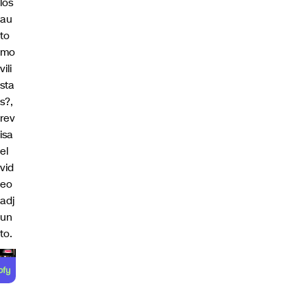
los
au
to
mo
vili
sta
s?,
rev
isa
el
vid
eo
adj
un
to.