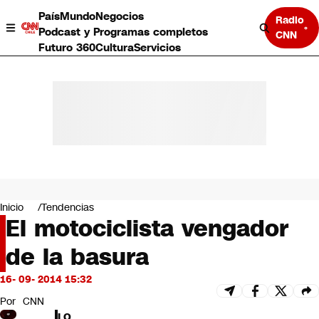
País
Mundo
Negocios
Radio
Podcast y Programas completos
CNN
Futuro 360
Cultura
Servicios
País
Mundo
Negocios
Inicio
Tendencias
El motociclista vengador
Deportes
Programas completos
de la basura
Cultura
Servicios
16- 09- 2014 15:32
Bits
CNN Data
Por
CNN
CNN tiempo
LO