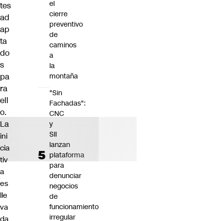
el
tes
cierre
ad
preventivo
ap
de
ta
caminos
do
a
s
la
pa
montaña
ra
"Sin
ell
Fachadas":
o.
CNC
La
y
SII
ini
lanzan
cia
plataforma
tiv
para
a
denunciar
es
negocios
lle
de
funcionamiento
va
irregular
da