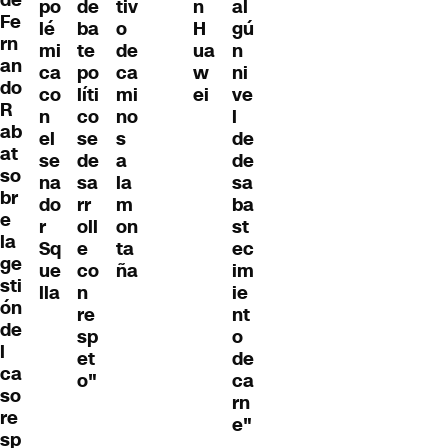
po
de
tiv
n
al
Fe
lé
ba
o
H
gú
rn
mi
te
de
ua
n
an
ca
po
ca
w
ni
do
co
líti
mi
ei
ve
R
n
co
no
l
ab
el
se
s
de
at
se
de
a
de
so
na
sa
la
sa
br
do
rr
m
ba
e
r
oll
on
st
la
Sq
e
ta
ec
ge
ue
co
ña
im
sti
lla
n
ie
ón
re
nt
de
sp
o
l
et
de
ca
o"
ca
so
rn
re
e"
sp