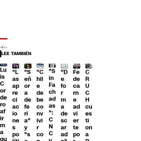
LEE TAMBIÉN
Lu
"S
"L
"S
"C
"D
Fe
C
is
in
as
eñ
hil
e
de
R
C
Fa
ap
or
e
fo
ca
U
or
ch
re
a
de
r
rn
C
de
ad
ci
de
be
m
e
H
ro
as
ac
fe
co
a
ad
cu
af
":
io
ri
nv
de
vi
es
ir
C
ne
a"
ivi
sc
er
ti
m
N
s
y
r
ar
te
on
a
C
po
"s
co
ad
po
a
qu
y