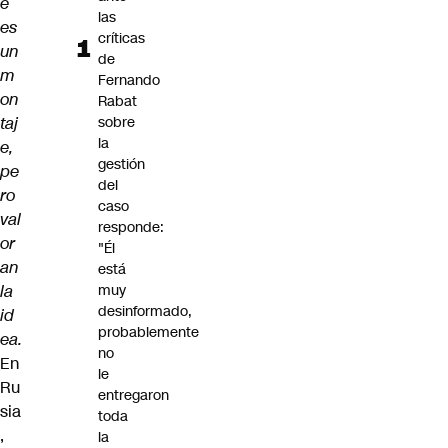
e
las
es
críticas
un
de
m
Fernando
on
Rabat
taj
sobre
la
e,
gestión
pe
del
ro
caso
val
responde:
or
"Él
an
está
la
muy
desinformado,
id
probablemente
ea.
no
En
le
Ru
entregaron
sia
toda
,
la