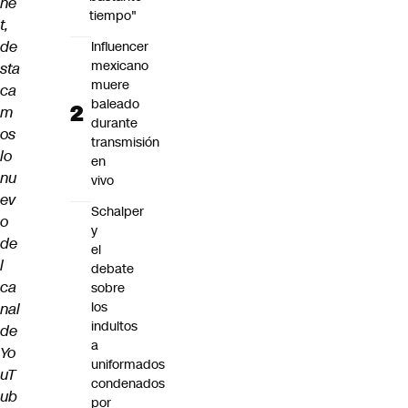
ne
tiempo"
t,
de
Influencer
mexicano
sta
muere
ca
baleado
m
durante
os
transmisión
lo
en
nu
vivo
ev
Schalper
o
y
de
el
l
debate
ca
sobre
los
nal
indultos
de
a
Yo
uniformados
uT
condenados
ub
por