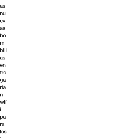
as
nu
ev
as
bo
m
bill
as
en
tre
ga
ría
n
wif
i
pa
ra
los