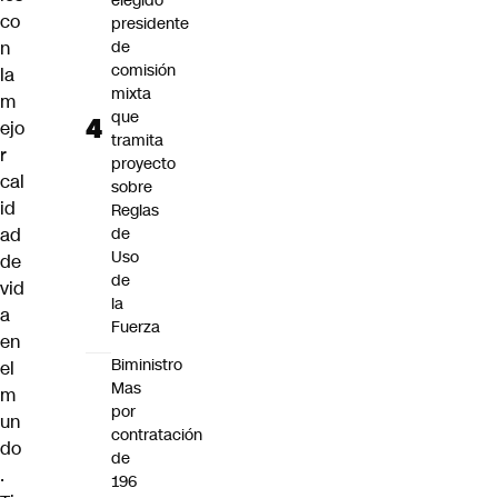
elegido
co
presidente
n
de
comisión
la
mixta
m
que
ejo
tramita
r
proyecto
cal
sobre
id
Reglas
ad
de
Uso
de
de
vid
la
a
Fuerza
en
Biministro
el
Mas
m
por
un
contratación
do
de
.
196