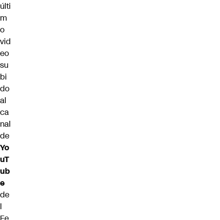
últi
m
o
vid
eo
su
bi
do
al
ca
nal
de
Yo
uT
ub
e
de
l
Fe