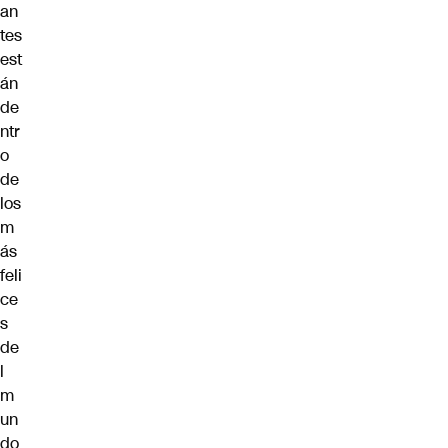
an
tes
est
án
de
ntr
o
de
los
m
ás
feli
ce
s
de
l
m
un
do