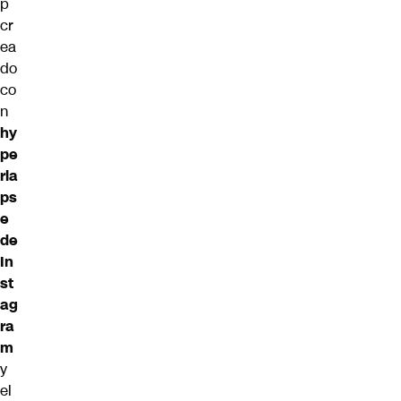
p
cr
ea
do
co
n
hy
pe
rla
ps
e
de
In
st
ag
ra
m
y
el