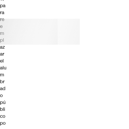
pa
ra
re
e
m
pl
az
ar
el
alu
m
br
ad
o
pú
bli
co
po