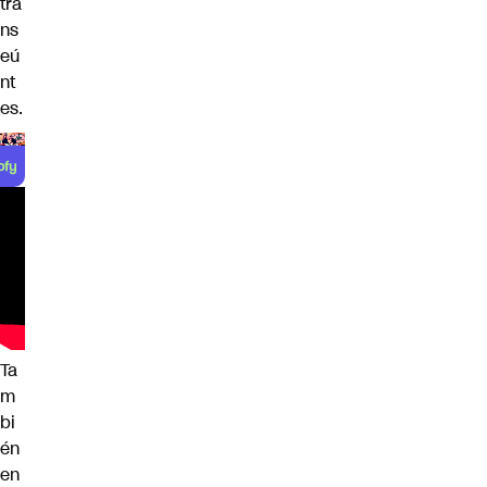
tra
ns
eú
nt
es.
Ta
m
bi
én
en