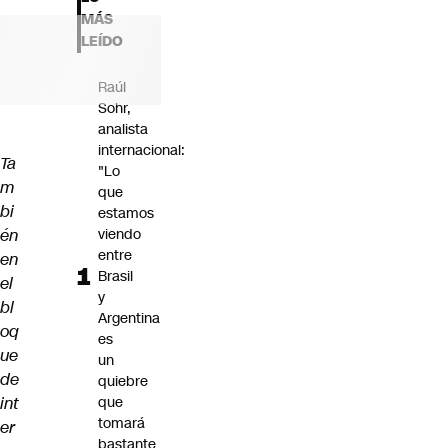
Futuro 360
MÁS
Opinión
LEÍDO
Raúl
Sohr,
analista
internacional:
Ta
"Lo
m
que
bi
estamos
én
viendo
entre
en
Brasil
el
y
bl
Argentina
oq
es
ue
un
de
quiebre
int
que
tomará
er
bastante