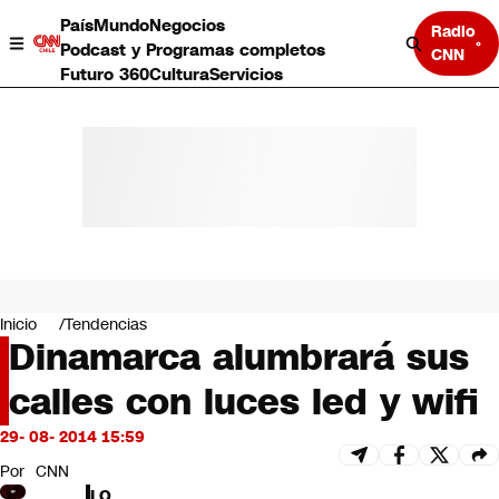
País
Mundo
Negocios
Radio
Podcast y Programas completos
CNN
Futuro 360
Cultura
Servicios
País
Mundo
Negocios
Inicio
Tendencias
Dinamarca alumbrará sus
Deportes
Programas completos
calles con luces led y wifi
Cultura
Servicios
29- 08- 2014 15:59
Bits
CNN Data
Por
CNN
CNN tiempo
LO