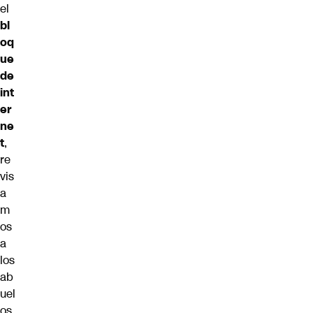
el
bl
oq
ue
de
int
er
ne
t
,
re
vis
a
m
os
a
los
ab
uel
os