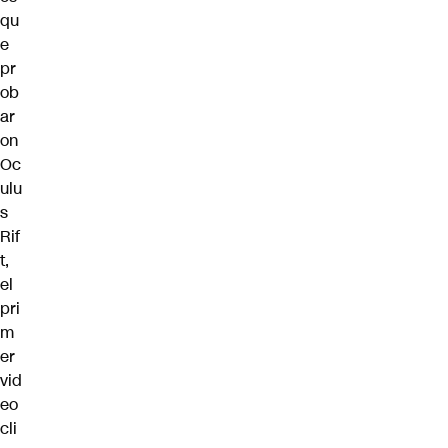
qu
e
pr
ob
ar
on
Oc
ulu
s
Rif
t
,
el
pri
m
er
vid
eo
cli