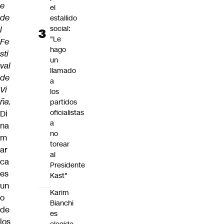
e
el
de
estallido
social:
l
"Le
Fe
hago
sti
un
val
llamado
de
a
Vi
los
ña.
partidos
oficialistas
Di
a
na
no
m
torear
ar
al
ca
Presidente
es
Kast"
un
Karim
o
Bianchi
de
es
los