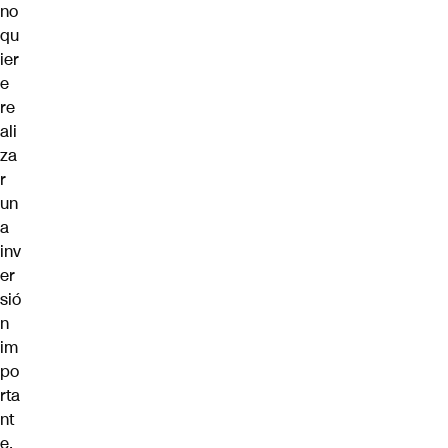
no
qu
ier
e
re
ali
za
r
un
a
inv
er
sió
n
im
po
rta
nt
e,