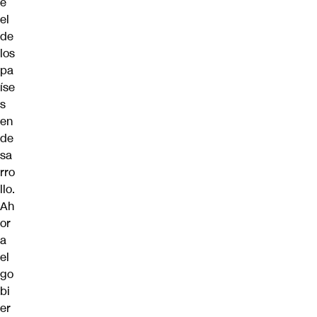
e
el
de
los
pa
íse
s
en
de
sa
rro
llo.
Ah
or
a
el
go
bi
er