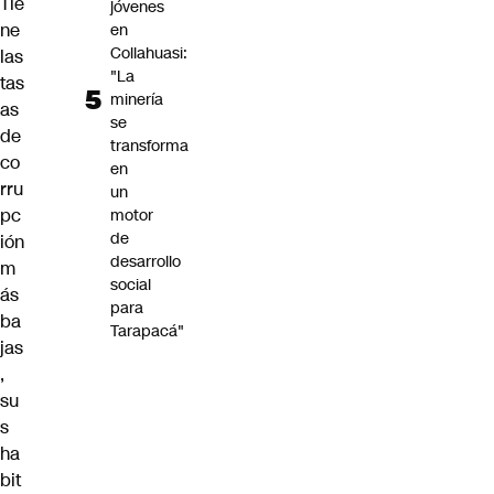
Tie
jóvenes
ne
en
Collahuasi:
las
"La
tas
minería
as
se
de
transforma
co
en
rru
un
pc
motor
de
ión
desarrollo
m
social
ás
para
ba
Tarapacá"
jas
,
su
s
ha
bit