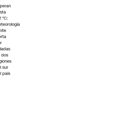
peran
sta
2 °C:
teorología
ite
erta
r
ladas
 dos
giones
l sur
l país