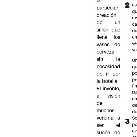
la
es
particular
q
creación
re
de un
ca
sillón que
d
llena los
e
ve
vasos de
ve
cerveza
sin la
U
necesidad
qu
po
de ir por
pr
la botella.
fi
El invento,
fa
a visión
u
de
de
muchos,
de
vendría a
Se
po
ser el
ev
sueño de