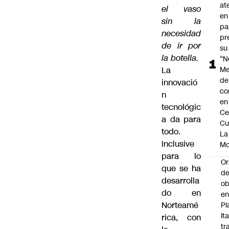
at
el vaso
en
sin la
pa
necesidad
pr
de ir por
su
la botella.
“N
La
Me
de
innovació
co
n
en
tecnológic
Ce
a da para
Cu
todo.
La
Inclusive
M
para lo
Or
que se ha
de
desarrolla
ob
do en
e
Norteamé
Pl
Ita
rica, con
tr