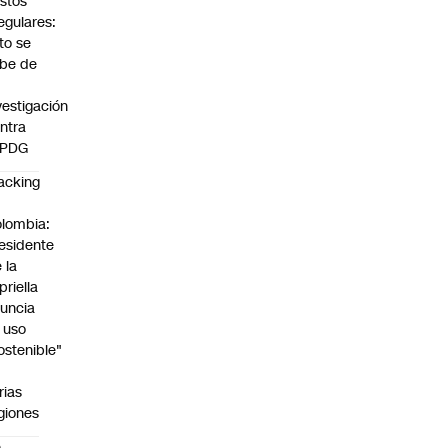
stos
regulares:
to se
be de
vestigación
ntra
 PDG
acking
n
lombia:
esidente
 la
priella
uncia
 uso
ostenible"
n
rias
giones
e