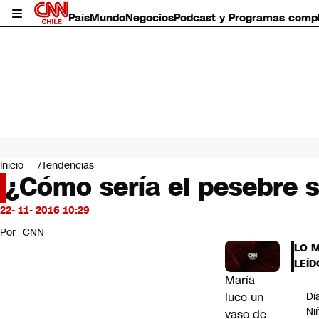
País
Mundo
Negocios
Podcast y Programas comp
País
Mundo
Inicio
Tendencias
Negocios
¿Cómo sería el pesebre s
Deportes
Programas completos
22- 11- 2016 10:29
Cultura
Por
CNN
Servicios
LO 
Bits
LEÍD
CNN Data
María
CNN tiempo
luce un
Dí
Futuro 360
Ni
vaso de
Opinión