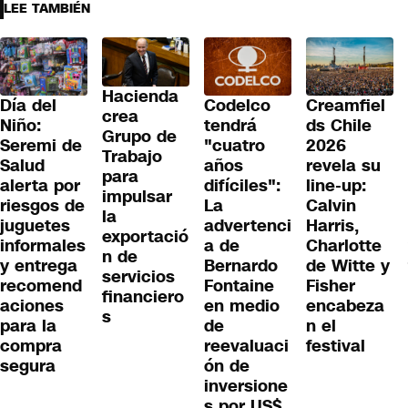
LEE TAMBIÉN
Hacienda
Día del
Codelco
Creamfiel
crea
Niño:
tendrá
ds Chile
Grupo de
Seremi de
"cuatro
2026
Trabajo
Salud
años
revela su
para
alerta por
difíciles":
line-up:
impulsar
riesgos de
La
Calvin
la
juguetes
advertenci
Harris,
exportació
informales
a de
Charlotte
n de
y entrega
Bernardo
de Witte y
servicios
recomend
Fontaine
Fisher
financiero
aciones
en medio
encabeza
s
para la
de
n el
compra
reevaluaci
festival
segura
ón de
inversione
s por US$