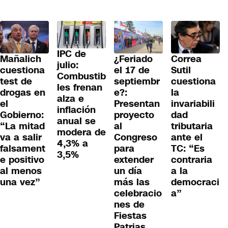
IPC de
¿Feriado
Mañalich
Correa
julio:
el 17 de
cuestiona
Sutil
Combustib
septiembr
test de
cuestiona
les frenan
e?:
drogas en
la
alza e
Presentan
el
invariabili
inflación
proyecto
Gobierno:
dad
anual se
al
“La mitad
tributaria
modera de
Congreso
va a salir
ante el
4,3% a
para
falsament
TC: “Es
3,5%
extender
e positivo
contraria
un día
al menos
a la
más las
una vez”
democraci
celebracio
a”
nes de
Fiestas
Patrias