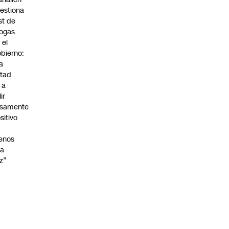
estiona
st de
ogas
 el
bierno:
a
tad
 a
lir
lsamente
sitivo
enos
na
z”