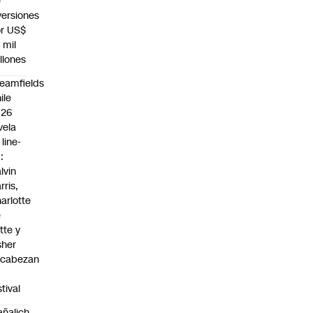
e
versiones
r US$
 mil
llones
eamfields
ile
026
vela
 line-
:
lvin
rris,
arlotte
e
tte y
sher
ncabezan
stival
ñalich