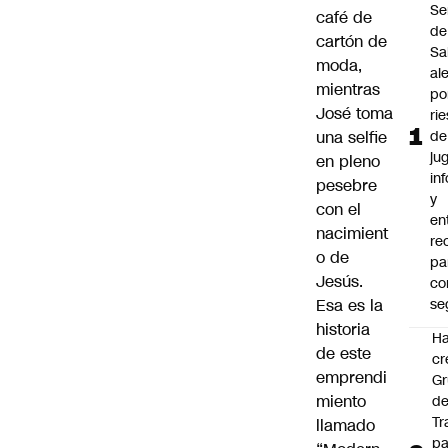
Se
café de
de
cartón de
Sa
moda,
al
mientras
po
José toma
ri
una selfie
de
ju
en pleno
in
pesebre
y
con el
en
nacimient
re
o de
pa
Jesús.
co
Esa es la
se
historia
Ha
de este
cr
emprendi
G
miento
d
Tr
llamado
pa