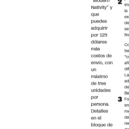
“Modern
im
Nativity” y
la
que
ex
puedes
d
adquirir
se
por 129
fi
dólares
Co
más
te
costos de
"c
envío, con
añ
di
un
L
máximo
ad
de tres
d
unidades
Be
por
Fo
persona.
e
Detalles
m
d
en el
re
bloque de