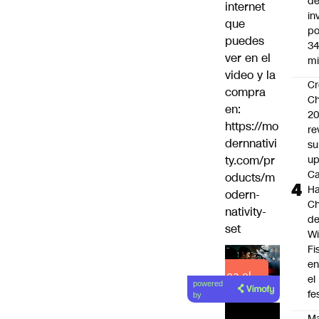
d
internet
in
que
po
puedes
34
ver en el
mi
video y la
Cr
compra
Ch
en:
2
https://mo
re
dernnativi
su
ty.com/pr
up
Ca
oducts/m
Ha
odern-
Ch
nativity-
d
set
Wi
Fi
e
Lea el
el
powered
artículo
fe
by
Ma