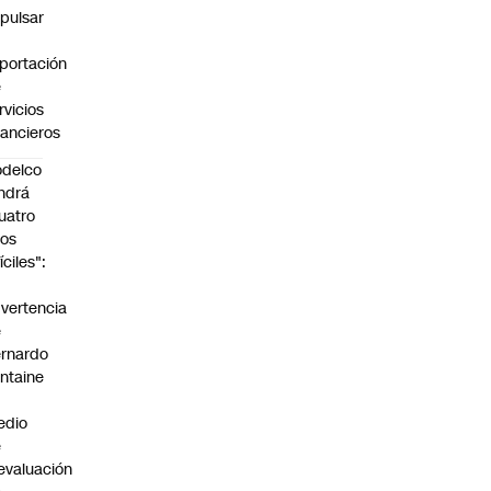
pulsar
portación
e
rvicios
nancieros
delco
ndrá
uatro
os
fíciles":
a
vertencia
e
rnardo
ntaine
n
edio
e
evaluación