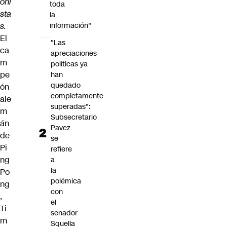
oni
toda
sta
la
s.
información"
El
"Las
ca
apreciaciones
m
políticas ya
pe
han
quedado
ón
completamente
ale
superadas":
m
Subsecretario
án
Pavez
de
se
Pi
refiere
ng
a
la
Po
polémica
ng
con
,
el
Ti
senador
m
Squella