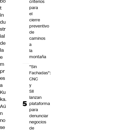
bo
criterios
t
para
el
in
cierre
du
preventivo
str
de
ial
caminos
de
a
la
la
e
montaña
m
"Sin
pr
Fachadas":
es
CNC
a
y
SII
Ku
lanzan
ka.
plataforma
Aú
para
n
denunciar
no
negocios
se
de