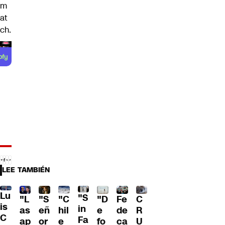
m
at
ch.
LEE TAMBIÉN
Lu
"S
"L
"S
"C
"D
Fe
C
is
in
as
eñ
hil
e
de
R
C
Fa
ap
or
e
fo
ca
U