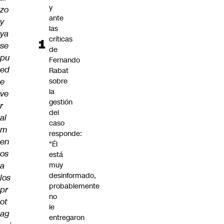
y
zo
ante
y
las
ya
críticas
se
de
pu
Fernando
ed
Rabat
e
sobre
la
ve
gestión
r
del
al
caso
m
responde:
en
"Él
os
está
a
muy
desinformado,
los
probablemente
pr
no
ot
le
ag
entregaron