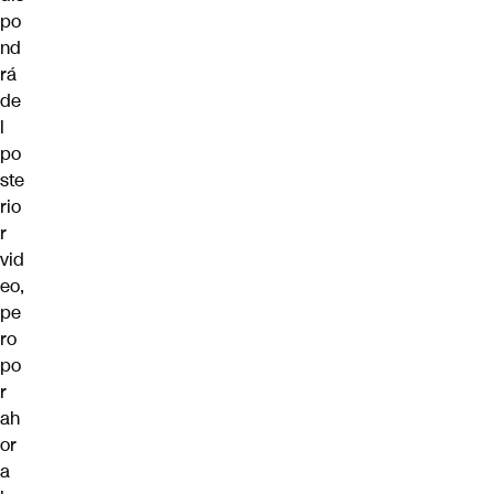
po
nd
rá
de
l
po
ste
rio
r
vid
eo,
pe
ro
po
r
ah
or
a