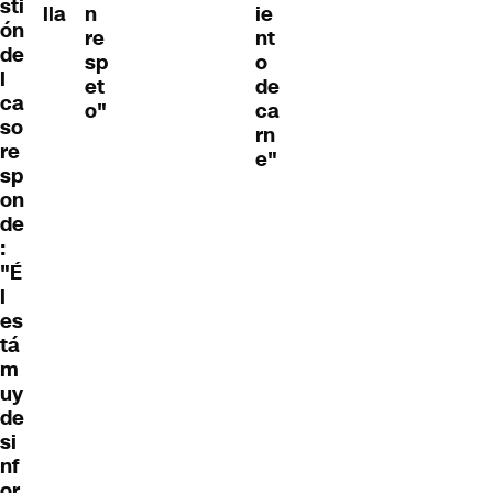
sti
lla
n
ie
ón
re
nt
de
sp
o
l
et
de
ca
o"
ca
so
rn
re
e"
sp
on
de
:
"É
l
es
tá
m
uy
de
si
nf
or