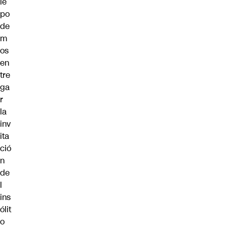
le
po
de
m
os
en
tre
ga
r
la
inv
ita
ció
n
de
l
ins
ólit
o