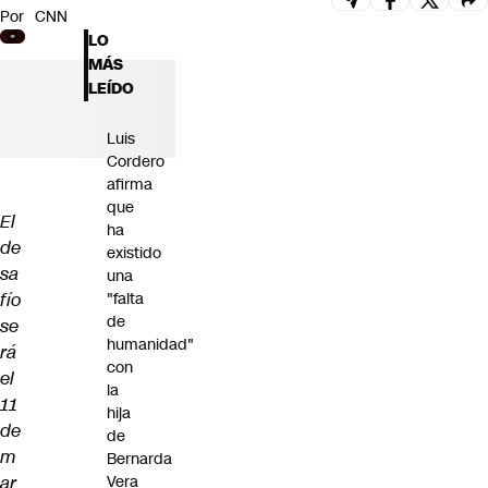
Por
CNN
Futuro 360
LO
Opinión
MÁS
LEÍDO
Luis
Cordero
afirma
que
El
ha
de
existido
sa
una
fío
"falta
de
se
humanidad"
rá
con
el
la
11
hija
de
de
m
Bernarda
ar
Vera