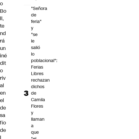
o
"Señora
Bo
de
ll,
feria"
te
y
nd
"se
rá
le
salió
un
lo
iné
poblacional":
dit
Ferias
o
Libres
riv
rechazan
al
dichos
en
de
Camila
el
Flores
de
y
sa
llaman
fío
a
de
que
l
"el