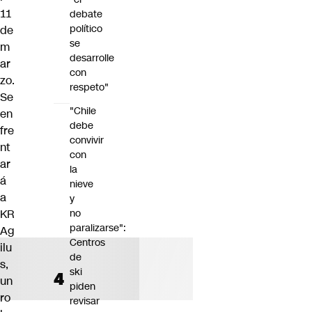
11
debate
político
de
se
m
desarrolle
ar
con
zo.
respeto"
Se
"Chile
en
debe
fre
convivir
nt
con
ar
la
á
nieve
a
y
KR
no
paralizarse":
Ag
Centros
ilu
de
s,
ski
un
piden
ro
revisar