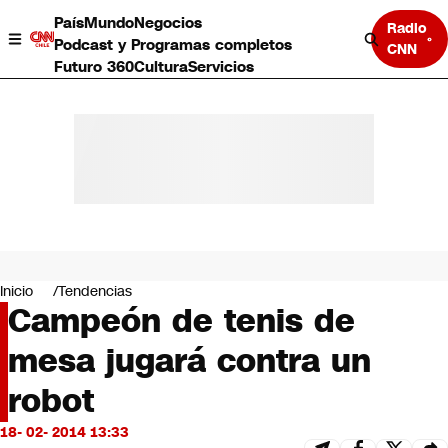
País
Mundo
Negocios
Radio
Podcast y Programas completos
CNN
Futuro 360
Cultura
Servicios
País
Mundo
Negocios
Inicio
Tendencias
Campeón de tenis de
Deportes
Programas completos
mesa jugará contra un
Cultura
Servicios
robot
Bits
CNN Data
18- 02- 2014 13:33
CNN tiempo