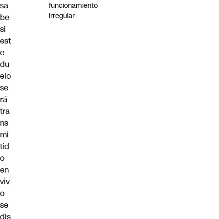
sa
funcionamiento
irregular
be
si
est
e
du
elo
se
rá
tra
ns
mi
tid
o
en
viv
o
se
dis