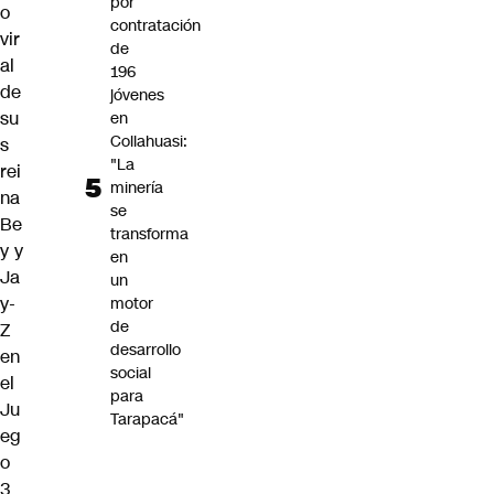
por
o
contratación
vir
de
al
196
de
jóvenes
su
en
Collahuasi:
s
"La
rei
minería
na
se
Be
transforma
y y
en
Ja
un
y-
motor
de
Z
desarrollo
en
social
el
para
Ju
Tarapacá"
eg
o
3