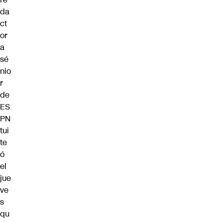
da
ct
or
a
sé
nio
r
de
ES
PN
tui
te
ó
el
jue
ve
s
qu