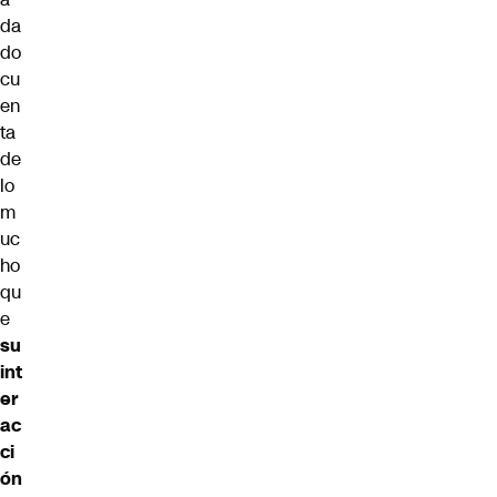
da
do
cu
en
ta
de
lo
m
uc
ho
qu
e
su
int
er
ac
ci
ón