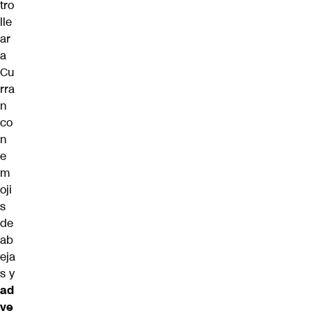
tro
lle
ar
a
Cu
rra
n
co
n
e
m
oji
s
de
ab
eja
s y
ad
ve