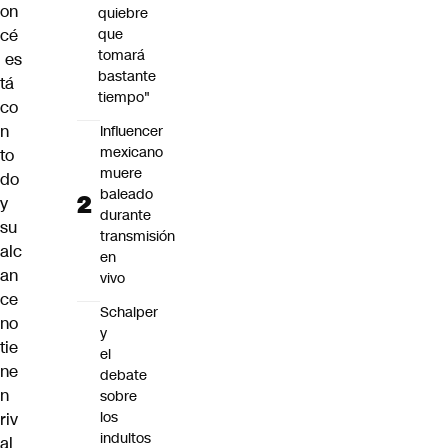
on
quiebre
cé
que
tomará
es
bastante
tá
tiempo"
co
n
Influencer
mexicano
to
muere
do
baleado
y
durante
su
transmisión
alc
en
an
vivo
ce
Schalper
no
y
tie
el
ne
debate
n
sobre
los
riv
indultos
al