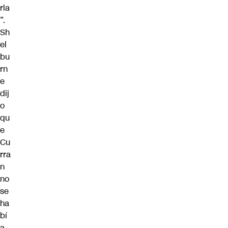
rla
”.
Sh
el
bu
rn
e
dij
o
qu
e
Cu
rra
n
no
se
ha
bí
a