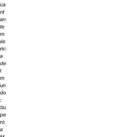
ca
nt
an
te
m
ás
ric
a
de
l
m
un
do
:
Su
pe
ró
a
M