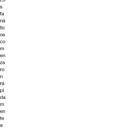
s
fa
ná
tic
os
co
m
en
za
ro
n
rá
pi
da
m
en
te
a