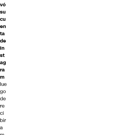
vó
su
cu
en
ta
de
In
st
ag
ra
m
lue
go
de
re
ci
bir
a
m