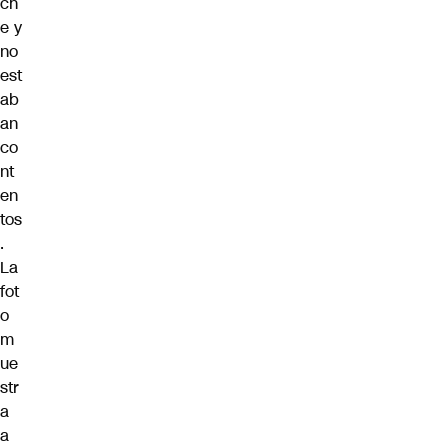
ch
e y
no
est
ab
an
co
nt
en
tos
.
La
fot
o
m
ue
str
a
a