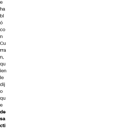
e
ha
bl
ó
co
n
Cu
rra
n,
qu
ien
le
dij
o
qu
e
de
sa
cti