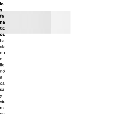
lo
s
fa
ná
tic
os
ha
sta
qu
e
lle
gó
a
ca
sa
y
vio
m
en