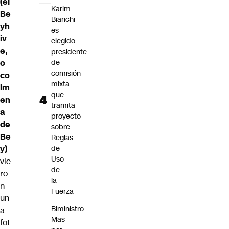
(el
Karim
Be
Bianchi
yh
es
iv
elegido
e,
presidente
o
de
comisión
co
mixta
lm
que
en
tramita
a
proyecto
de
sobre
Be
Reglas
y)
de
Uso
vie
de
ro
la
n
Fuerza
un
Biministro
a
Mas
fot