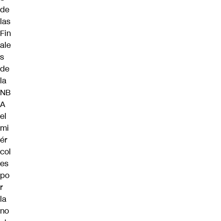
de
las
Fin
ale
s
de
la
NB
A
el
mi
ér
col
es
po
r
la
no