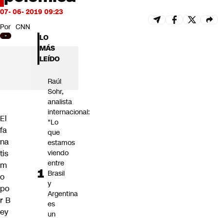
Futuro 360
07- 06- 2019 09:23
Opinión
Por
CNN
LO
MÁS
LEÍDO
Raúl
Sohr,
analista
internacional:
El
"Lo
fa
que
na
estamos
tis
viendo
entre
m
Brasil
o
y
po
Argentina
r
B
es
ey
un