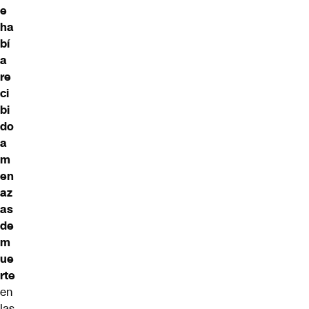
e
ha
bí
a
re
ci
bi
do
a
m
en
az
as
de
m
ue
rte
en
las