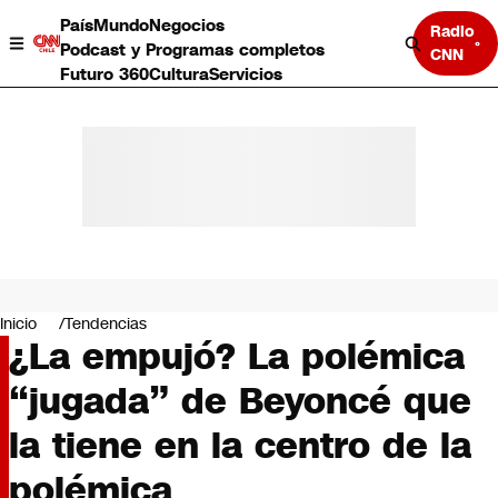
País
Mundo
Negocios
Radio
Podcast y Programas completos
CNN
Futuro 360
Cultura
Servicios
País
Mundo
Negocios
Inicio
Tendencias
¿La empujó? La polémica
Deportes
Programas completos
“jugada” de Beyoncé que
Cultura
Servicios
la tiene en la centro de la
Bits
CNN Data
polémica
CNN tiempo