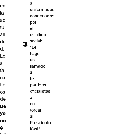
a
en
uniformados
la
condenados
ac
por
tu
el
ali
estallido
social:
da
"Le
d.
hago
Lo
un
s
llamado
fa
a
ná
los
tic
partidos
oficialistas
os
a
de
no
Be
torear
yo
al
nc
Presidente
é
Kast"