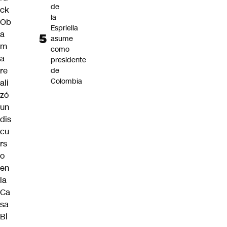
de
ck
la
Ob
Espriella
a
asume
m
como
a
presidente
re
de
Colombia
ali
zó
un
dis
cu
rs
o
en
la
Ca
sa
Bl