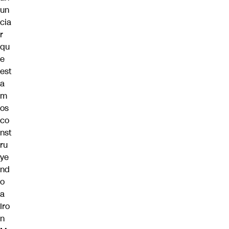
un
cia
r
qu
e
est
a
m
os
co
nst
ru
ye
nd
o
a
Iro
n