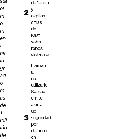
sta
defiende
el
y
m
explica
cifras
o
de
m
Kast
en
sobre
to
robos
ha
violentos
lo
Llaman
gr
a
ad
no
o
utilizarlo:
m
Sernac
ás
emite
alerta
de
de
1
seguridad
mil
por
lón
defecto
de
en