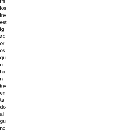
mi
los
inv
est
ig
ad
or
es
qu
e
ha
n
inv
en
ta
do
al
gu
no