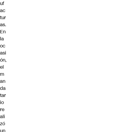
uf
ac
tur
as.
En
la
oc
asi
ón,
el
m
an
da
tar
io
re
ali
zó
un