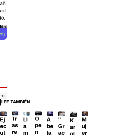
añ
ad
ió.
LEE TAMBIÉN
Tr
O
Ll
A
"
M
Ej
K
as
pe
a
be
Gr
uj
ec
ar
re
n
m
la
ac
er
ut
ol