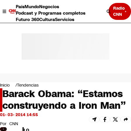
País
Mundo
Negocios
Radio
Podcast y Programas completos
CNN
Futuro 360
Cultura
Servicios
País
Mundo
Negocios
Inicio
Tendencias
Barack Obama: “Estamos
Deportes
Programas completos
construyendo a Iron Man”
Cultura
Servicios
01- 03- 2014 14:55
Bits
CNN Data
Por
CNN
CNN tiempo
LO