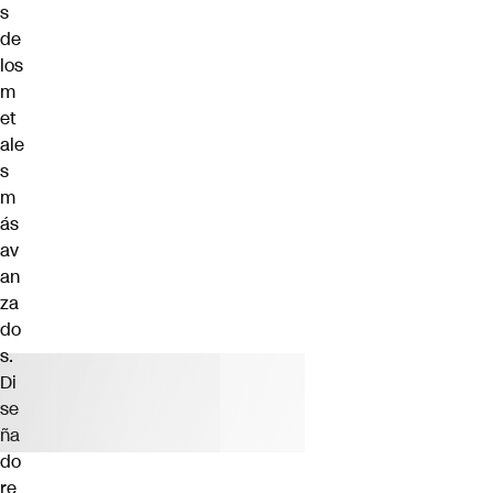
s
de
los
m
et
ale
s
m
ás
av
an
za
do
s.
Di
se
ña
do
re