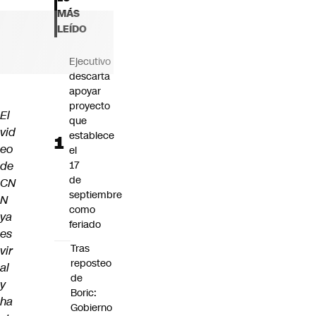
Futuro 360
MÁS
Opinión
LEÍDO
Ejecutivo
descarta
apoyar
proyecto
El
que
vid
establece
eo
el
de
17
de
CN
septiembre
N
como
ya
feriado
es
Tras
vir
reposteo
al
de
y
Boric:
ha
Gobierno