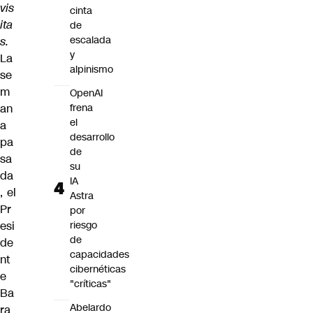
vis
cinta
ita
de
escalada
s.
y
La
alpinismo
se
m
OpenAI
an
frena
el
a
desarrollo
pa
de
sa
su
da
IA
, el
Astra
Pr
por
esi
riesgo
de
de
capacidades
nt
cibernéticas
e
"críticas"
Ba
Abelardo
ra