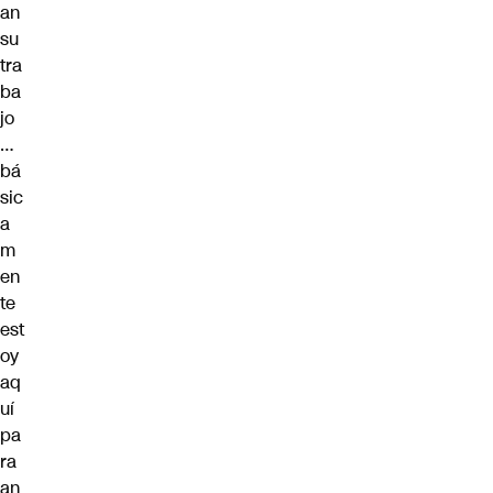
an
su
tra
ba
jo
…
bá
sic
a
m
en
te
est
oy
aq
uí
pa
ra
an