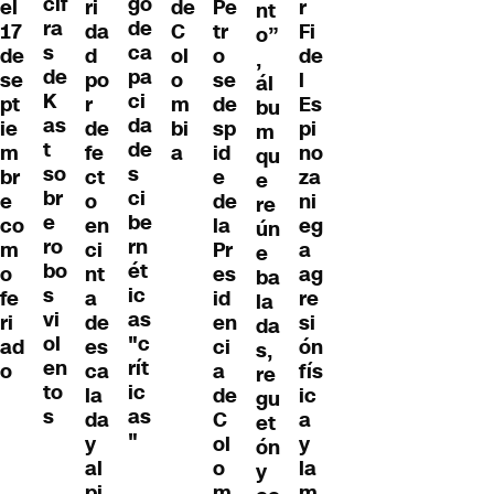
cif
go
ri
de
Pe
r
el
nt
ra
de
da
C
tr
Fi
17
o”
s
ca
d
ol
o
de
de
,
de
pa
po
o
se
l
se
ál
K
ci
r
m
de
Es
pt
bu
as
da
de
bi
sp
pi
ie
m
t
de
fe
a
id
no
m
qu
so
s
ct
e
za
br
e
br
ci
o
de
ni
e
re
e
be
en
la
eg
co
ún
ro
rn
ci
Pr
a
m
e
bo
ét
nt
es
ag
o
ba
s
ic
a
id
re
fe
la
vi
as
de
en
si
ri
da
ol
"c
es
ci
ón
ad
s,
en
rít
ca
a
fís
o
re
to
ic
la
de
ic
gu
s
as
da
C
a
et
"
y
ol
y
ón
al
o
la
y
pi
m
m