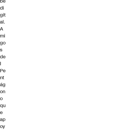
be
di
git
al.
A
mi
go
s
de
l
Pe
nt
ág
on
o
qu
e
ap
oy