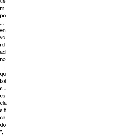
tie
m
po
…
en
ve
rd
ad
no
…
qu
izá
s…
es
cla
sifi
ca
do
”,