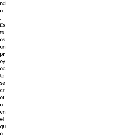
nd
o…
.
Es
te
es
un
pr
oy
ec
to
se
cr
et
o
en
el
qu
e